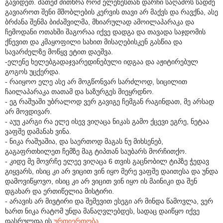
გავიდეთ. მათემ მითხრა რომ ელენესთან დარჩი საღამოს სადმე
გავიაროთ შენი მშობლების კერვის თავი არ მაქვს და რავქნა, ასე
ბრძანა შენმა ბიძაშვილმა, მხიარულად ამოილაპარაკა და
ჩემოდანი ოთახში შაგორაა იქვე დადგა და თავადა საჯდომის
ქნევით და კმაყოფილი სახით მისაღებისკენ გასწია და
სავარძელზე მოწყვ ეტით დაეშვა.
-ელენე ხელებგადაჯვარედინებული იდგაა და აჟიტირებულ
გოგოს უცქერდა.
- რაიყოო ელე ასე არ მოგწონვარ სარძლოდ, სიცილით
ჩაილაპარაკა თათამ და საზურგეს მიეყრდნო.
- ეგ რაშუაში უბრალოდ ვერ გავიგე ჩემგან რაგინდათ, მე არსად
არ მოვდივარ.
- აუუ კარგი რა ელე ისევ ვიღაცა ნიკას გამო ქცევი ეგრე, ნეტაა
ვაფშე დამანახ ვინა.
- ნიკა რაშუაშია, და საერთოდ მაგას ნუ მიხსენებ,
გაგაფრთხილეთ ჩემზე მაგ ტიპთან საუბარს მორჩითქო.
- კიდე მე მოვრჩე ელეე ვიღაცა 6 თვის გაცნობილ ტიპზე ჭედავ
გიყვარს, ისიც კი არ ვიცით ვინ იყო მერე ვაფშე დაითესა და უნდა
დამოვიწყოვო, ისიც კი არ ვიცით ვინ იყო ის მაინიკი და შენ
დგახარ და ერთიწელია მისტირი.
- არავის არ მივტირი და შემევით ესეგი არ მინდა წამოვლა, ვერ
ხართ ნიკა რატომ უნდა მანაღვლებდეს, სადაც დაიწყო იქვე
დასრულდა ის
ურთიერთობა
.