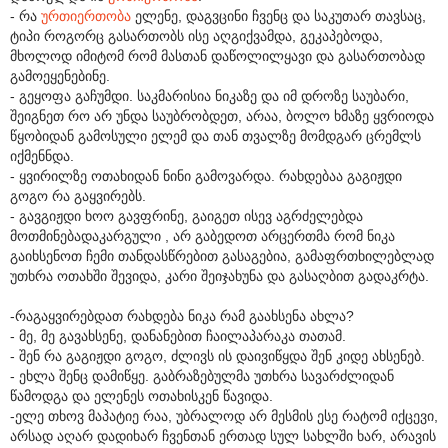
- რა
ურთიერთობა
ელენე, დაგვცინი ჩვენც და საკუთარ თავსაც,
ტიპი როგორც გასართობს ისე აღგიქვამდა, გეკაპებოდა,
მხოლოდ იმიტომ რომ მასთან დაწოლილყავი და გასართობად
გამოეყენებინე.
- გეყოფა გაჩუმდი. საკმარისია ნიკაზე და იმ დროზე საუბარი,
შეიგნეთ რო არ უნდა საუბრობდეთ, არაა, ბოლო ხმაზე ყვრიოდა
წყობიდან გამოსული ელემ და თან თვალზე მომდგარ ცრემლს
იქმენნდა.
- ყვირილზე ოთახიდან ნინი გამოვარდა. რახდებაა გაგიჟდი
გოგო რა გაყვირებს.
- გავგიჟდი ხოო გავფრინე, გაიგეთ ისევ აგრძელებდა
მოთმინებადაკარგული , არ გაბედოთ არცერთმა რომ ნიკა
გაიხსენოთ ჩემი თანდასწრებით გასაგებია, გამაფრთხილებლად
უთხრა ოთახში შევიდა, კარი შეიჯახუნა და გასაღბით გადაკრტა.
-რაგაყვირებდათ რახდება ნიკა რამ გაახსენა ახლა?
- მე, მე გავახსენე, დანანებით ჩაილაპარაკა თათამ.
- შენ რა გაგიჟდი გოგო, ძლივს ის დაივიწყდა შენ კიდე ახსენებ.
- ეხლა შენც დამიწყე. გაბრაზებულმა უთხრა სავარძლიდან
წამოდგა და ელენეს ოთახისკენ წავიდა.
-ელე თხოვ მაპატიე რაა, უბრალოდ არ მესმის ესე რატომ იქცევი,
არსად აღარ დადიხარ ჩვენთან ერთად სულ სახლში ხარ, არავის