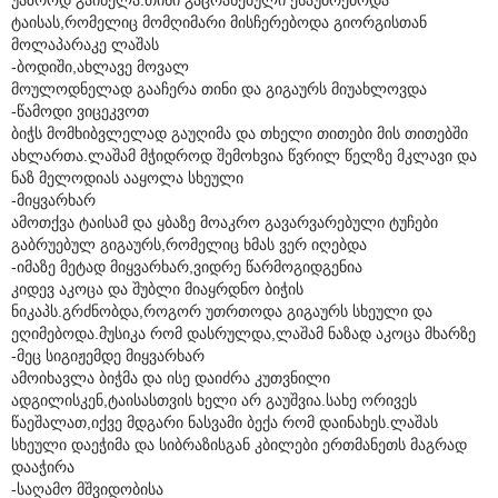
ტაისას,რომელიც მომღიმარი მისჩერებოდა გიორგისთან
მოლაპარაკე ლაშას
-ბოდიში,ახლავე მოვალ
მოულოდნელად გააჩერა თინი და გიგაურს მიუახლოვდა
-წამოდი ვიცეკვოთ
ბიჭს მომხიბვლელად გაუღიმა და თხელი თითები მის თითებში
ახლართა.ლაშამ მჭიდროდ შემოხვია წვრილ წელზე მკლავი და
ნაზ მელოდიას ააყოლა სხეული
-მიყვარხარ
ამოთქვა ტაისამ და ყბაზე მოაკრო გავარვარებული ტუჩები
გაბრუებულ გიგაურს,რომელიც ხმას ვერ იღებდა
-იმაზე მეტად მიყვარხარ,ვიდრე წარმოგიდგენია
კიდევ აკოცა და შუბლი მიაყრდნო ბიჭის
ნიკაპს.გრძნობდა,როგორ უთრთოდა გიგაურს სხეული და
ეღიმებოდა.მუსიკა რომ დასრულდა,ლაშამ ნაზად აკოცა მხარზე
-მეც სიგიჟემდე მიყვარხარ
ამოიხავლა ბიჭმა და ისე დაიძრა კუთვნილი
ადგილისკენ,ტაისასთვის ხელი არ გაუშვია.სახე ორივეს
წაეშალათ,იქვე მდგარი ნასვამი ბექა რომ დაინახეს.ლაშას
სხეული დაეჭიმა და სიბრაზისგან კბილები ერთმანეთს მაგრად
დააჭირა
-საღამო მშვიდობისა