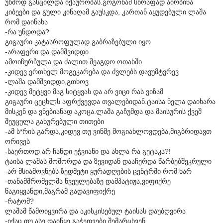
უხმოდ გასცილდა იქაურობას.გოგონამ სწრაფად აირბინა
კიბეები და გული კინაღამ გაუსკდა, კართან აყუდებული ლაშა
რომ დაინახა
-რა უნდოდა?
გიგაური კატასროფულად გაბრაზებული იყო
-არაფერი და დამშვიდდი
ამოიჩურჩულა და ძალით შეაგდო ოთახში
-კიდევ ერთხელ მოგეკარება და ძვლებს დავუმტვრევ
-ლაშა დამშვიდდი,გთხოვ
-კიდევ მეტყვი მაგ სიტყვას და არ ვიცი რას ვიზამ
გიგაური ცეცხლს აფრქვევდა თვალებიდან.ტაისა ნელა დაიხარა
მისკენ და ვნებიანად აკოცა.ლაშა გაჩუმდა და მაისურის ქვეშ
შეუცულა გახურებული თითები
-ამ ს*რის გარდა,კიდევ თუ ვინმე მოგიახლოვდება,მიგბრიდავთ
ორივეს
-საერთოდ არ ჩანდი ეჭვიანი და ახლა რა გეტაკა?!
ტაისა ლაშას მოშორდა და ზევიდან დააჩერდა წარბებშეკრული
-არ მსიამოვნებს ზედმეტი ყურადღების ცენტრში რომ ხარ
-თანამშრომელმა წვეულებაზე დამპატიჟა,ვიფიქრე
წაგიყვანდი,მაგრამ გადავიფიქრე
-რატომ?
ლაშამ წამოიყვირა და აკისკისებულ ტაისას დაუბღვირა
-იქაც თუ ასე დაიწყე გაჭედვები,შემარცხვენ