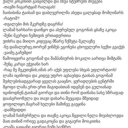
ქალი კისკისით გასცილდა და სხვა სტუმრებს მიეგება
-თავში ჩაგარტყამ რაღაცას!
ჩაისისინა ტაისამ და დაბღვერილმა ახედა ცალყბად მომღიმარს
-რატომ?
-თვალები მის მკერდზე დაგრჩა!
ლაშამ ხარხარი დაიწყო და ახურებულ გოგონას ყბაზე აკოცა
-შენი მკერდი ჩემთვის ერთადერთია
უთხრა და მიიღო კიდევაც მწარე ჩქმეტა მკლავზე
-ნუ დამალურჯე,თორემ ვინმეს ეგონება ცხოველური სექსი გვაქვს
-ვაიმე,გაჩუმდი!
წამოიყვირა გოგონამ და შამპანიურის ბოკალი აართვა მიმტანს
-შენც კარგი ეჭვიანი ხარ
-რაც მე მეკუთვნის,იმას არ აქვს უფლება სხვას ეფლირტაოს!
ლაშა იცინოდა და კიდევ უფრო აცხაებდა ტაისას.გოგონამ
შეძლებისადგვარად ყველას გააცნო, ყურადღების ცენტრში
მყოფი ლაშა.ერთ-ერთ მაგიდასთან იდგნენ და გულიანად
იცინოდნენ,ტაისამ გიორგი და თინი რომ დაინახა.სახე სწრაფად
დაასერიოზულა და თავი დახარა.შეეცადა მშვიდად
ყოფილიყო,მაგრამ ხელები მაშინვე გაეყინა
-დამშვიდდი
ლაშამ ჩასჩურჩულა და თავზე აკოცა.წყვილი ნელა მიუახლოვდა
მათ.თინიმ ორივე გადაკოცნა და გიგაური მოიკითხა
-ლაშა გაიცანი,გიორგი ჩემი საქმრო