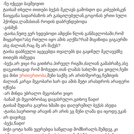
-ნუ იქცევი ბავშვივით
ტაისამ თხელი თითები ბექას მკლავს გამოსდო და კიბეებისკენ
წაიყვანა.სადარბაზოს არ გასცილებულან,გოგონას ერთი სული
ჰქონდა,ლაშასთან როდის დაბრუნდებოდა
-გისმენ
-ტაისა,ნუთუ ვერ ხვდებოდი ამდენი წლის განმავლობაში,რომ
მიყვარდი?ასე რთული იყო ამის აღქმა?რამ მიგიზიდა გიგაურში
ასე ძალიან,რაც მე არ მაქვს?
ტაისა დაბნეული აცეცებდა თვალებს და გაყინულ მკლავებზე
თითებს ისმევდა
-ბექა,არ ვიცი რა გითხრა.პირველ რიგში,ძალიან გამაბრაზე,ასე
დაუკითხავად რომ მოხვედი,თან ლაშას სახლში და ვთვლი,ჩემი
და მისი
ურთიერთობა
,შენი საქმე არ არის!მეორეც,ჩემთვის
ძალიან კარგი მეგობარი ხარ და ამის მეტი არასდროს არაფერი
იქნება
-არ მინდა უბრალო მეგობარი ვიყო
-სანამ ეს მეგობრობაც დავასრულო,გთხოვ წადი!
ტაისამ მუდარა გაურია ხმაში და დაღვრემილ ბექას ახედა
-ტაისა,საერთოდ არავინ არ არის ეგ შენი ლაშა და იცოდე,უკან
არ დავიხევ
-ბექა,წადი!
ბიჭი ცოტა ხანს უყურებდა საწყლად მომზირალს,შემდეგ კი