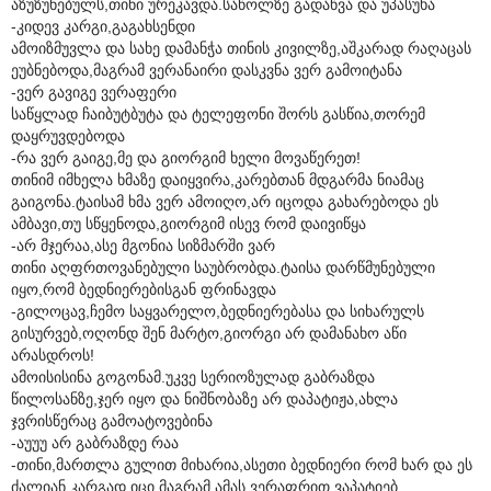
აზუზუნებულს,თინი ურეკავდა.საწოლზე გადაწვა და უპასუხა
-კიდევ კარგი,გაგახსენდი
ამოიზმუვლა და სახე დამანჭა თინის კივილზე,აშკარად რაღაცას
ეუბნებოდა,მაგრამ ვერანაირი დასკვნა ვერ გამოიტანა
-ვერ გავიგე ვერაფერი
საწყლად ჩაიბუტბუტა და ტელეფონი შორს გასწია,თორემ
დაყრუვდებოდა
-რა ვერ გაიგე,მე და გიორგიმ ხელი მოვაწერეთ!
თინიმ იმხელა ხმაზე დაიყვირა,კარებთან მდგარმა ნიამაც
გაიგონა.ტაისამ ხმა ვერ ამოიღო,არ იცოდა გახარებოდა ეს
ამბავი,თუ სწყენოდა,გიორგიმ ისევ რომ დაივიწყა
-არ მჯერაა,ასე მგონია სიზმარში ვარ
თინი აღფრთოვანებული საუბრობდა.ტაისა დარწმუნებული
იყო,რომ ბედნიერებისგან ფრინავდა
-გილოცავ,ჩემო საყვარელო,ბედნიერებასა და სიხარულს
გისურვებ,ოღონდ შენ მარტო,გიორგი არ დამანახო აწი
არასდროს!
ამოისისინა გოგონამ.უკვე სერიოზულად გაბრაზდა
წილოსანზე,ჯერ იყო და ნიშნობაზე არ დაპატიჟა,ახლა
ჯვრისწერაც გამოატოვებინა
-აუუუ არ გაბრაზდე რაა
-თინი,მართლა გულით მიხარია,ასეთი ბედნიერი რომ ხარ და ეს
ძალიან კარგად იცი,მაგრამ ამას ვერაფრით ვაპატიებ