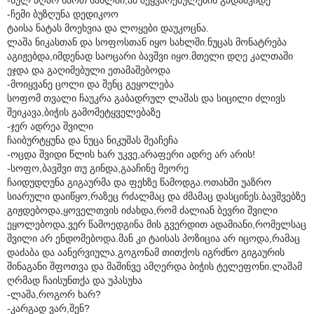
-ჩემი ბუზღუნა დედიკოო
ტაისა ნატას მოეხვია და ლოყები დაუკოცნა.
ლაშა ნიკასთან და სოფოსთან იყო სახლში.ნუცას მონატრება
აგიჟებდა,იმდენად საოცარი ბავშვი იყო.მთელი დღე კალთაში
ეჯდა და გაღიმებული ეთამაშებოდა
-მოიყვანე ცოლი და შენც გეყოლება
სოფომ თვალი ჩაუკრა გაბადრულ ლაშას და სიცილი ძლივს
შეიკავა,ბიჭის გამომეტყველებაზე
-ჯერ ადრეა შვილი
ჩაიბურტყუნა და ნუცა ნიკუშას შეაჩეჩა
-ოცდა შვიდი წლის ხარ უკვე,არაფერი ადრე არ არის!
-სოფო,ბავშვი თუ გინდა,გააჩინე მეორე
ჩაიდუდღუნა გიგაურმა და ფეხზე წამოდგა.ოთახში უაზრო
სიარული დაიწყო,რაზეც რძალმაც და ძმამაც დასცინეს.ბავშვებზე
გიჟდებოდა,ყოველთვის იძახდა,რომ ძალიან ბევრი შვილი
ეყოლებოდა.ვერ წამოედგინა მის გვერდით ადამიანი,რომელსაც
შვილი არ ენდომებოდა.მან კი ტაისას პოზიცია არ იცოდა,რამაც
დაძაბა და აანერვიულა.გოგონამ თითქოს იგრძნო გიგაურის
შინაგანი შფოთვა და მაშინვე ამღერდა ბიჭის ტელეფონი.ლაშამ
ღრმად ჩაისუნთქა და უპასუხა
-ლაშა,როგორ ხარ?
-კარგად ვარ,შენ?