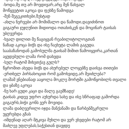
-ხოდა,მე თუ არ მოვდივარ,არც შენ წახვალ
მოწყვეტით აკოცა და ფეხზე წამოდგა
-შენ შეგეკითხები,ზუსტად
-ახლა ნერვები არ მომიშალო და წამოდი,დავიძინოთ
გიგაური ჯუჯღუნით მიდიოდა ოთახისკენ და მოცინარ ტაისას
უბღვერდა
-ხვალ დილით მე წაგიყვან რეაბილიტოლოგთან
ნაზად აკოცა ბიჭს და ისე ჩაეხუტა ლამის გაგუდა.
სააბაზანოდან გამოსულმა ტაისამ შიშით წამოიყვირა,კართან
აყუდებული ლაშა რომ დახვდა
-სულ რატომ მიხეთქავ გულს?
წყრომით ახედა ბიჭს და ახურებულ ლოყებზე დაისვა თითები
-ერთხელ პირსახოცით რომ გამოხვიდე,არ შეიძლება?
ლაშამ ვნებიანად ააყოლა მოკლე შორტში გამოწყობილს თვალი
და ყბაზე აკოცა
-ნუ ხარ ცუდი კაცი და მალე გაემზადე!
ტაისას კიდევ უფრო აუხურდა სახე და ისე სწრაფად გაშორდა
გიგაურს,ბიჭი გონს ვერ მოვიდა.
ლაშა დაბღვერილი იჯდა მანქანაში და წარბებშეკრული
უყურებდა გზას
-იმდენად აღარ მტკივა მუხლი და ვერ ვხვდები რატომ არ
მაძლევ უფლებას,საჭესთან დავჯდე