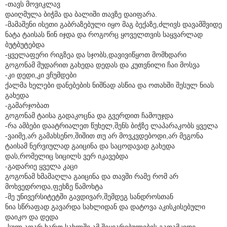
-თავს მოვიკლავ
დაიღმულა ბიჭმა და ბალიში თავზე დაიფარა.
-მამაშენი ისეთი გაბრაზებული იყო მაგ ბექაზე,ძლივს დავამშვიდე
ნატა ტაისას წინ იჯდა და როგორც ყოველთვის საყვარლად
ბუტბუტებდა
-ყველაფერი რიგზეა და სჯობს,დავივიწყოთ მომხდარი
გოგონამ მუდარით გახედა დედას და კუთვნილი ჩაი მოსვა
-კი დედი,კი ვჩუმდები
ქალმა ხელები დანებების ნიშნად ასწია და ოთახში შესულ ნიას
გახედა
-გამარჯობათ
გოგონამ ტაისა გადაკოცნა და გვერდით ჩამოუჯდა
-რა ამბები დაატრიალეთ წუხელ,შენს ბიჭზე ლაპარაკობს ყველა
-ვაიმე,არ გამახსენო,შიშით თუ არ მოვკვდებოდი,არ მეგონა
ტაისამ ნერვიულად გაიცინა და საცოდავად გახედა
დას,რომელიც სიცილს ვერ იკავებდა
-გადარიე ყველა კაცი
გოგონამ ხმამაღლა გაიცინა და თავში რამე რომ არ
მოხვედროდა,ფეხზე წამოხტა
-მე უნივერსიტეტში გავდივარ,შემდეგ სანდროსთან
ნია სწრაფად გავარდა სახლიდან და დატოვა აკისკისებული
დაიკო და დედა
-სულ აღარ ხართ სახლში,ამ შეყვარებულების გადამკიდე