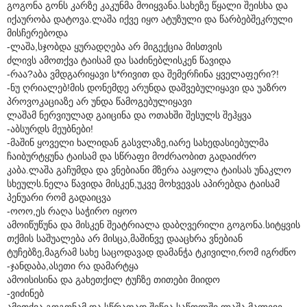
გოგონა გონს კარზე კაკუნმა მოიყვანა.სახეზე წყალი შეისხა და
იქაურობა დატოვა.ლაშა იქვე იყო ატუზული და წარბებშეკრული
მისჩერებოდა
-ლაშა,სჯობდა ყურადღება არ მიგექცია მისთვის
ძლივს ამოთქვა ტაისამ და საძინებლისკენ წავიდა
-რაა?აბა ვმდგარიყავი ს*რივით და შემერჩინა ყველაფერი?!
-ნუ ღრიალებ!მის დონემდე არუნდა დაშვებულიყავი და უაზრო
პროვოკაციაზე არ უნდა წამოგებულიყავი
ლაშამ ნერვიულად გაიცინა და ოთახში შესულს შეჰყვა
-აბსურდს მეუბნები!
-მაშინ ყოველი ხალიდან გასვლაზე,იარე სახედასიებულმა
ჩაიბურტყუნა ტაისამ და სწრაფი მოძრაობით გადაიძრო
კაბა.ლაშა გაჩუმდა და ვნებიანი მზერა ააყოლა ტაისას უნაკლო
სხეულს.ნელა წავიდა მისკენ,უკვე მოხვევას აპირებდა ტაისამ
პენუარი რომ გადაიცვა
-ოოო,ეს რაღა საჭირო იყოო
ამოიწუწუნა და მისკენ შეატრიალა დაბღვერილი გოგონა.სიტყვის
თქმის საშუალება არ მისცა,მაშინვე დააცხრა ვნებიან
ტუჩებზე,მაგრამ სახე საცოდავად დამანჭა ტკივილი,რომ იგრძნო
-ჯანდაბა,ასეთი რა დამარტყა
ამოისისინა და გახეთქილ ტუჩზე თითები მიიდო
-ვიძინებ
ამითქვა გოგონამ და სწრაფად შეწვა საწოლში.ლაშა მალევე