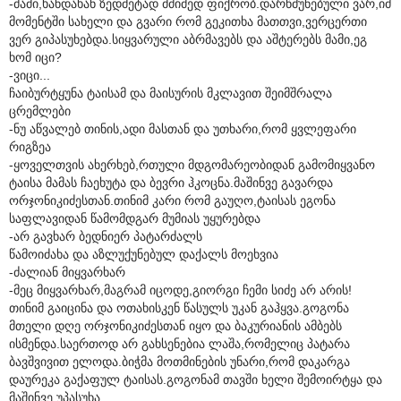
-მამი,ხანდახან ზედმეტად მძიმედ ფიქრობ.დარწმუნებული ვარ,იმ
მომენტში სახელი და გვარი რომ გეკითხა მათთვი,ვერცერთი
ვერ გიპასუხებდა.სიყვარული აბრმავებს და აშტერებს მამი,ეგ
ხომ იცი?
-ვიცი...
ჩაიბურტყუნა ტაისამ და მაისურის მკლავით შეიმშრალა
ცრემლები
-ნუ აწვალებ თინის,ადი მასთან და უთხარი,რომ ყვლეფარი
რიგზეა
-ყოველთვის ახერხებ,რთული მდგომარეობიდან გამომიყვანო
ტაისა მამას ჩაეხუტა და ბევრი ჰკოცნა.მაშინვე გავარდა
ორჯონიკიძესთან.თინიმ კარი რომ გაუღო,ტაისას ეგონა
საფლავიდან წამომდგარ მუმიას უყურებდა
-არ გავხარ ბედნიერ პატარძალს
წამოიძახა და აზლუქუნებულ დაქალს მოეხვია
-ძალიან მიყვარხარ
-მეც მიყვარხარ,მაგრამ იცოდე,გიორგი ჩემი სიძე არ არის!
თინიმ გაიცინა და ოთახისკენ წასულს უკან გაჰყვა.გოგონა
მთელი დღე ორჯონიკიძესთან იყო და ბაკურიანის ამბებს
ისმენდა.საერთოდ არ გახსენებია ლაშა,რომელიც პატარა
ბავშვივით ელოდა.ბიჭმა მოთმინების უნარი,რომ დაკარგა
დაურეკა გაქაფულ ტაისას.გოგონამ თავში ხელი შემოირტყა და
მაშინვე უპასუხა