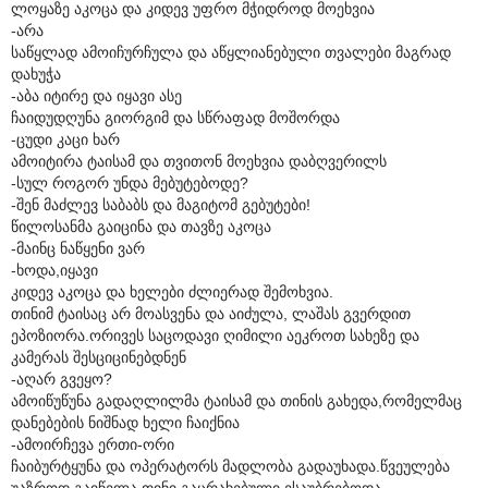
ლოყაზე აკოცა და კიდევ უფრო მჭიდროდ მოეხვია
-არა
საწყლად ამოიჩურჩულა და აწყლიანებული თვალები მაგრად
დახუჭა
-აბა იტირე და იყავი ასე
ჩაიდუდღუნა გიორგიმ და სწრაფად მოშორდა
-ცუდი კაცი ხარ
ამოიტირა ტაისამ და თვითონ მოეხვია დაბღვერილს
-სულ როგორ უნდა მებუტებოდე?
-შენ მაძლევ საბაბს და მაგიტომ გებუტები!
წილოსანმა გაიცინა და თავზე აკოცა
-მაინც ნაწყენი ვარ
-ხოდა,იყავი
კიდევ აკოცა და ხელები ძლიერად შემოხვია.
თინიმ ტაისაც არ მოასვენა და აიძულა, ლაშას გვერდით
ეპოზიორა.ორივეს საცოდავი ღიმილი აეკროთ სახეზე და
კამერას შესციცინებდნენ
-აღარ გვეყო?
ამოიწუწუნა გადაღლილმა ტაისამ და თინის გახედა,რომელმაც
დანებების ნიშნად ხელი ჩაიქნია
-ამოირჩევა ერთი-ორი
ჩაიბურტყუნა და ოპერატორს მადლობა გადაუხადა.წვეულება
უაზროდ გაიწელა.თინი გაცრახებული ესაუბრებოდა