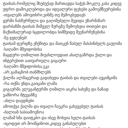
ტაისას,რომელიც მსუბუქად მართავდა საჭეს.მოკლე კაბა კიდევ
უფრო დამოკლებოდა და იდეალური ფეხები გამოემზეურებინა
-თვალებს ამოვთხრი,ვინმე თუ შემოგხედავს
ყურში ჩასჩურჩულა და გაღიმებული შევიდა უზარმაზარ
დარბაზში.ტაისას შიშველ ზურგზე შემოეხვია თითები და
მაქსიმალურად სცდილობდა სიმშვიდე შეენარჩუნებინა
-ნუ ჯუჯღუნებ!
ტაისამ ფერდზე უჩქმიტა და მათკენ წასულ მასპინძელს გაუღიმა
-საღამო მშვიდობისა
მაცდური ღიმილით მიუახლოვდათ ახალგაზრდა ქალი და
ინტერესით აათვარიელა გიგაური
-საღამო მშვიდობისა,ეკა
-არ გამაცნობ თანმხლებს
ქალმა ალმაცერად გადახედა ტაისას და თვალები აუციმციმა
-რა თქმა უნდა,გაიცანი ლაშა
გიგაურმა ელეგანტურმი ღიმილი აიკრა სახეზე და ნაზად
ეამბორა მტევანზე
-ახლა დავდნები
ამოთქვა ქალმა და თვალი ჩაუკრა გახევებულ ტაისას
-ძალიან სასიამოვნოა
ლაშამ ხმა დაიტკბო და ისევ მოხვია ხელი ტაისას
-იცოდეთ არ მოიწყინოთ,კიდევ გინახულებთ