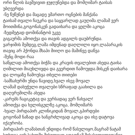
ორი წლის ბავშვივით ჯუჯღუნებდა და მომღიმარ ტაისას
უბღვერდა
-ნუ წუწუნებ და მაცადე ვმართო ოცნების მანქანა
ტაისამ თვალი ჩაუკრა და საყვარლად გაუღიმა.ლაშამ ვერ
მოითმინა,გოგონასკენ გადაიხარა და ყელში აკოცა
-ზედმეტად დომინანტობ უკვე
გიგაურმა ამოთქვა და თავის ადგილს დაუბრუნდა.
ვარჯიშის შემდეგ,ლაშა იმდენად დაღლილი იყო,ლაპარაკის
თავიც არ ჰქონდა.შხაპი მიიღო და მაშინვე დაწვა
-შენც მოდი რაა
საწყლად ამოთქვა ბიჭმა და კრავის თვალებით ახედა.ტაისა
ღიმილით მიაუხლივდა და გვერდით ჩამოუჯდა.მისკენ დაიხარა
და ლოყაზე ჩამოუსვა თხელი თითები
-სამსახურში უნდა წავიდე,ხვალ ისევ მოვალ
ლაშამ დახუჭული თვალები სწრაფად გაახილა და
დაღვრემილმა ახედა
-კარებს ჩაგიკეტავ და ვერსადაც ვერ წახვალ!
ამოთქვა და ხელისგულზე აკოცა, მომღიმარს
-ხვალ პირდაპირ კლინიკიდან მოვალ,გპირდები
გოგონამ ნაზად და ხანგრძლივად აკოცა და ისე დატოვა
იქაურობა.
პირდაპირ ლაშასთან უნდიდა რომ წასულიყო,მაგრამ ნატამ
სთხოვა,ჯერ სახლში მისულიყო.გოგონამ შესასვლელიდანვე