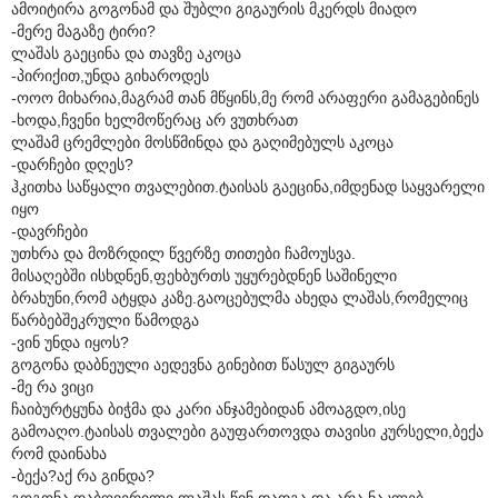
ამოიტირა გოგონამ და შუბლი გიგაურის მკერდს მიადო
-მერე მაგაზე ტირი?
ლაშას გაეცინა და თავზე აკოცა
-პირიქით,უნდა გიხაროდეს
-ოოო მიხარია,მაგრამ თან მწყინს,მე რომ არაფერი გამაგებინეს
-ხოდა,ჩვენი ხელმოწერაც არ ვუთხრათ
ლაშამ ცრემლები მოსწმინდა და გაღიმებულს აკოცა
-დარჩები დღეს?
ჰკითხა საწყალი თვალებით.ტაისას გაეცინა,იმდენად საყვარელი
იყო
-დავრჩები
უთხრა და მოზრდილ წვერზე თითები ჩამოუსვა.
მისაღებში ისხდნენ,ფეხბურთს უყურებდნენ საშინელი
ბრახუნი,რომ ატყდა კაზე.გაოცებულმა ახედა ლაშას,რომელიც
წარბებშეკრული წამოდგა
-ვინ უნდა იყოს?
გოგონა დაბნეული აედევნა გინებით წასულ გიგაურს
-მე რა ვიცი
ჩაიბურტყუნა ბიჭმა და კარი ანჯამებიდან ამოაგდო,ისე
გამოაღო.ტაისას თვალები გაუფართოვდა თავისი კურსელი,ბექა
რომ დაინახა
-ბექა?აქ რა გინდა?
გოგონა დაბღვერილი ლაშას წინ დადგა და არა ნაკლებ