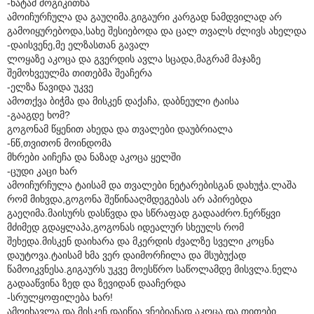
-ნატამ მოგიკითხა
ამოიჩურჩულა და გაუღიმა.გიგაური კარგად ნამდვილად არ
გამოიყურებოდა,სახე შესიებოდა და ცალ თვალს ძლივს ახელდა
-დაისვენე,მე ელზასთან გავალ
ლოყაზე აკოცა და გვერდის ავლა სცადა,მაგრამ მაჯაზე
შემოხვეულმა თითებმა შეაჩერა
-ელზა წავიდა უკვე
ამოთქვა ბიჭმა და მისკენ დაქაჩა, დაბნეული ტაისა
-გააგდე ხომ?
გოგონამ წყენით ახედა და თვალები დაუბრიალა
-ნწ,თვითონ მოინდომა
მხრები აიჩეჩა და ნაზად აკოცა ყელში
-ცუდი კაცი ხარ
ამოიჩურჩულა ტაისამ და თვალები ნეტარებისგან დახუჭა.ლაშა
რომ მიხვდა,გოგონა შეწინააღმდეგებას არ აპირებდა
გაეღიმა.მაისურს დასწვდა და სწრაფად გადააძრო.ნერწყვი
მძიმედ გდაყლაპა,გოგონას იდეალურ სხეულს რომ
შეხედა.მისკენ დაიხარა და მკერდის ძვალზე სველი კოცნა
დაუტოვა.ტაისამ ხმა ვერ დაიმორჩილა და მსუბუქად
წამოიკვნესა.გიგაურს უკვე მოესწრო საწოლამდე მისვლა.ნელა
გადააწვინა ზედ და ზევიდან დააჩერდა
-სრულყოფილება ხარ!
ამოიხავლა და მისკენ დაიწია.ვნებიანად აკოცა და თითები