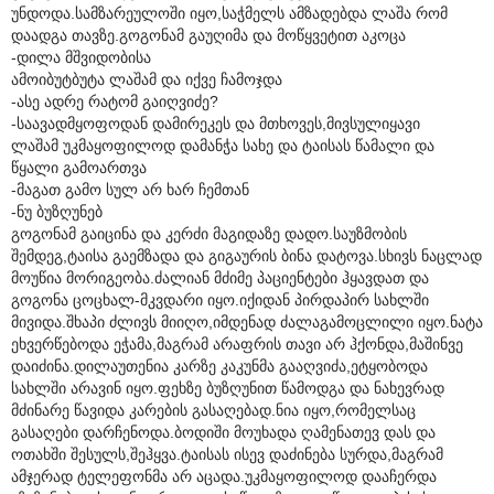
უნდოდა.სამზარეულოში იყო,საჭმელს ამზადებდა ლაშა რომ
დაადგა თავზე.გოგონამ გაუღიმა და მოწყვეტით აკოცა
-დილა მშვიდობისა
ამოიბუტბუტა ლაშამ და იქვე ჩამოჯდა
-ასე ადრე რატომ გაიღვიძე?
-საავადმყოფოდან დამირეკეს და მთხოვეს,მივსულიყავი
ლაშამ უკმაყოფილოდ დამანჭა სახე და ტაისას წამალი და
წყალი გამოართვა
-მაგათ გამო სულ არ ხარ ჩემთან
-ნუ ბუზღუნებ
გოგონამ გაიცინა და კერძი მაგიდაზე დადო.საუზმობის
შემდეგ,ტაისა გაემზადა და გიგაურის ბინა დატოვა.სხივს ნაცლად
მოუწია მორიგეობა.ძალიან მძიმე პაციენტები ჰყავდათ და
გოგონა ცოცხალ-მკვდარი იყო.იქიდან პირდაპირ სახლში
მივიდა.შხაპი ძლივს მიიღო,იმდენად ძალაგამოცლილი იყო.ნატა
ეხვერწებოდა ეჭამა,მაგრამ არაფრის თავი არ ჰქონდა,მაშინვე
დაიძინა.დილაუთენია კარზე კაკუნმა გააღვიძა,ეტყობოდა
სახლში არავინ იყო.ფეხზე ბუზღუნით წამოდგა და ნახევრად
მძინარე წავიდა კარების გასაღებად.ნია იყო,რომელსაც
გასაღები დარჩენოდა.ბოდიში მოუხადა ღამენათევ დას და
ოთახში შესულს,შეჰყვა.ტაისას ისევ დაძინება სურდა,მაგრამ
ამჯერად ტელეფონმა არ აცადა.უკმაყოფილოდ დააჩერდა