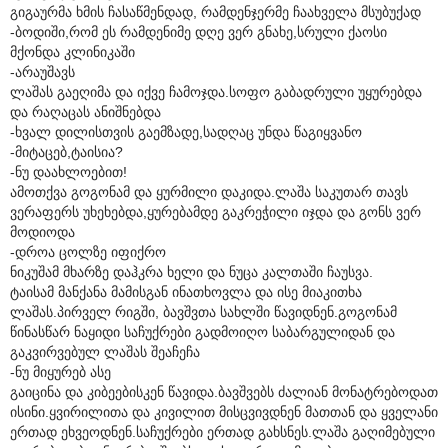
გიგაურმა ხმის ჩასაწმენდად, რამდენჯერმე ჩაახველა მსუბუქად
-ბოდიში,რომ ეს რამდენიმე დღე ვერ გნახე,სრული ქაოსი
მქონდა კლინიკაში
-არაუშავს
ლაშას გაეღიმა და იქვე ჩამოჯდა.სოფო გაბადრული უყურებდა
და რაღაცას ანიშნებდა
-ხვალ დილისთვის გაემზადე,სადღაც უნდა წაგიყვანო
-მიტაცებ,ტაისია?
-ნუ დაახლოებით!
ამოთქვა გოგონამ და ყურმილი დაკიდა.ლაშა საკუთარ თავს
ვერაფერს უხეხებდა,ყურებამდე გაკრეჭილი იჯდა და გონს ვერ
მოდიოდა
-დროა ცოლზე იფიქრო
ნიკუშამ მხარზე დაჰკრა ხელი და ნუცა კალთაში ჩაუსვა.
ტაისამ მანქანა მამისგან ინათხოვლა და ისე მიაკითხა
ლაშას.პირველ რიგში, ბავშვთა სახლში წავიდნენ.გოგონამ
წინასწარ ნაყიდი საჩუქრები გადმოიღო საბარგულიდან და
გაკვირვებულ ლაშას შეაჩეჩა
-ნუ მიყურებ ასე
გაიცინა და კიბეებისკენ წავიდა.ბავშვებს ძალიან მონატრებოდათ
ისინი.ყვირილითა და კივილით მისცვივდნენ მათთან და ყველანი
ერთად ეხვეოდნენ.საჩუქრები ერთად გახსნეს.ლაშა გაღიმებული