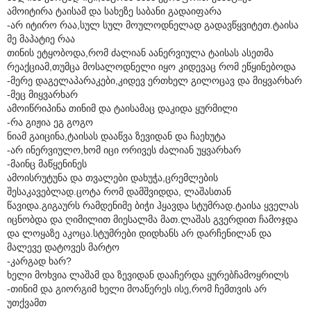
ამოიტირა ტაისამ და სახეზე საბანი გადაიფარა
-არ იტირო რაა,სულ სულ მოულოდნელად გადავწყვიტეთ.ტაისა
მე მაპატიე რაა
თინის ეტყობოდა,რომ ძალიან აანერვიულა ტაისას ასეთმა
რეაქციამ,თუმცა მოსალოდნელი იყო კიდევაც რომ ეწყინებოდა
-მერე დაგელაპარაკები,კიდევ ერთხელ გილოცავ და მიყვარხარ
-მეც მიყვარხარ
ამოიწრიპინა თინიმ და ტაისამაც დაკიდა ყურმილი
-რა გიჟია ეგ გოგო
ნიამ გაიცინა,ტაისას დააწვა ზევიდან და ჩაეხუტა
-არ ინერვიულო,ხომ იცი ორივეს ძალიან უყვარხარ
-მაინც მაწყენინეს
ამოისრუტუნა და თვალები დახუჭა,ცრემლების
შესაკავებლად.ცოტა რომ დამშვიდდა, ლაშასთან
წავიდა.გიგაურს რამდენიმე ბიჭი ჰყავდა სტუმრად.ტაისა ყველას
იცნობდა და ღიმილით მიესალმა მათ.ლაშას გვერდით ჩამოჯდა
და ლოყაზე აკოცა.სტუმრები დიდხანს არ დარჩენილან და
მალევე დატოვეს მარტო
-კარგად ხარ?
ხელი მოხვია ლაშამ და ზევიდან დააჩერდა ყურებჩამოყრილს
-თინიმ და გიორგიმ ხელი მოაწერეს ისე,რომ ჩემთვის არ
უთქვამთ