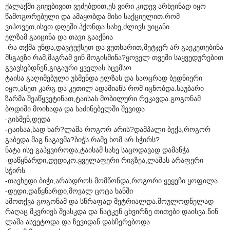
ქალაქში გიჟებივით ვეძებდით,ეს ვირი კიდევ არხეინად იყო
წამოგორებული და ამაყობდა მისი საქციელით.რომ
ვიპოვეთ,ისეთ დღეში ჰქონდა სახე,ძლივს ვიცანი
ელზამ გაიცინა და თავი გააქნია
-რა თქმა უნდა,დავტუქსეთ და ვუთხარით,მეტჯერ არ გაეკეთებინა
მსგავზი რამ,მაგრამ ვინ მოგისმინა?ყოველ თვეში საყვედურებით
გვავსებდნენ,გიგაური ყველას სცემსო
ტაისა გაღიმებული უსმენდა ელზას და საოცრად ბედნიერი
იყო,ასეთ კარგ და კეთილ ადამიანს რომ იცნობდა.საუბარი
ზარმა შეაწყვეტინათ,ტაისას მობილური რეკავდა.გოგონამ
ბოდიში მოიხადა და საძინებელში შევიდა
-გისმენ,დედა
-ტაისაა,სად ხარ?ლაშა როგორ არის?დამპალი ბექა,როგორ
გაბედა მაგ ნაგავმა?ბიჭს რამე ხომ არ სჭირს?
ნატა ისე გაჰყვიროდა,ტაისამ სახე საცოდავად დამანჭა
-დაწყნარდი,დედიკო.ყველაფერი რიგზეა,ლაშას არაფერი
სჭირს
-თავხედი ბიჭი,არასდროს მომწონდა,როგორი ყეყეჩი ყოფილა
-დედი,დაწყნარდი,მოვალ ცოტა ხანში
ამოთქვა გოგონამ და სწრაფად შეტრიალდა.მოულოდნელად
რაღაც მკვრივს შეასკდა და ნატკენ ცხვირზე თითები დაისვა.წინ
ლაშა ასვეტოდა და ზევიდან დასჩერებოდა