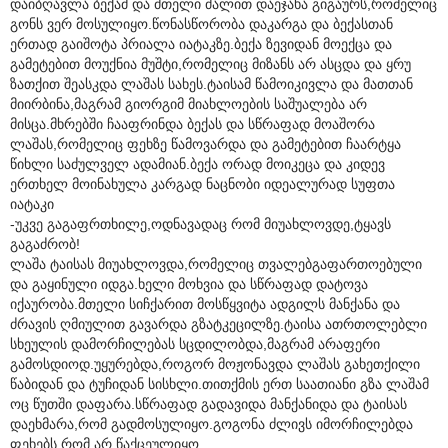
დაიბღავლა ბექამ და მთელი ძალით დაეჯახა გიგაურს,რომელიც
გონს ვერ მოსულიყო.წონასწორობა დაკარგა და ბექასთან
ერთად გაიშოტა პრიალა იატაკზე.ბექა ზევიდან მოექცა და
გამეტებით მოუქნია მუშტი,რომელიც მიზანს არ ასცდა და ყრუ
ზათქით შეასკდა ლაშას სახეს.ტაისამ წამოიკივლა და მათთან
მიირბინა,მაგრამ გიორგიმ მიახლოების საშუალება არ
მისცა.მხრებში ჩააფრინდა ბექას და სწრაფად მოაშორა
ლაშას,რომელიც ფეხზე წამოვარდა და გამეტებით ჩაარტყა
წიხლი საძულველ ადამიან.ბექა ორად მოიკეცა და კიდევ
ერთხელ მოინახულა კარგად ნაცნობი იდეალურად სუფთა
იატაკი
-უკვე გაგაფრთხილე,ოდნავადაც რომ მიუახლოვდე,ტყავს
გაგაძრობ!
ლაშა ტაისას მიუახლოვდა,რომელიც თვალებგაფართოებული
და გაყინული იდგა.ხელი მოხვია და სწრაფად დატოვა
იქაურობა.მთელი სიჩქარით მოსწყვიტა ადგილს მანქანა და
ძრავის ღმიულით გავარდა გზატკეცილზე.ტაისა ათრთოლებლი
სხეულის დამორჩილებას სცდილობდა,მაგრამ არაფერი
გამოსდიოდ.უყურებდა,როგორ მოჟონავდა ლაშას გახეთქილი
წაბიდან და ტუჩიდან სისხლი.თითქმის ერთ საათიანი გზა ლაშამ
ოც წუთში დაფარა.სწრაფად გადავიდა მანქანიდა და ტაისას
დაეხმარა,რომ გადმოსულიყო.გოგონა ძლივს იმორჩილებდა
ფეხებს რომ არ წაქცეულიყო