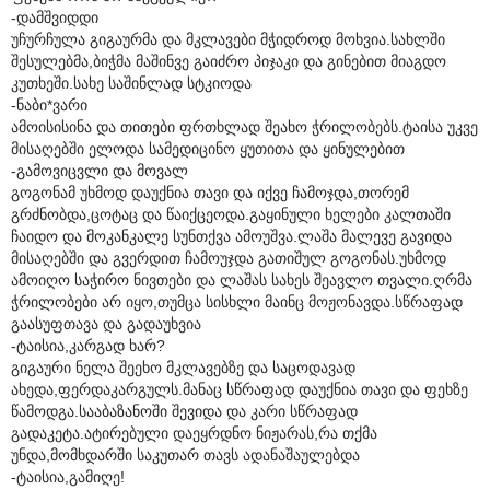
-დამშვიდდი
უჩურჩულა გიგაურმა და მკლავები მჭიდროდ მოხვია.სახლში
შესულებმა,ბიჭმა მაშინვე გაიძრო პიჯაკი და გინებით მიაგდო
კუთხეში.სახე საშინლად სტკიოდა
-ნაბი*ვარი
ამოისისინა და თითები ფრთხლად შეახო ჭრილობებს.ტაისა უკვე
მისაღებში ელოდა სამედიცინო ყუთითა და ყინულებით
-გამოვიცვლი და მოვალ
გოგონამ უხმოდ დაუქნია თავი და იქვე ჩამოჯდა,თორემ
გრძნობდა,ცოტაც და წაიქცეოდა.გაყინული ხელები კალთაში
ჩაიდო და მოკანკალე სუნთქვა ამოუშვა.ლაშა მალევე გავიდა
მისაღებში და გვერდით ჩამოუჯდა გათიშულ გოგონას.უხმოდ
ამოიღო საჭირო ნივთები და ლაშას სახეს შეავლო თვალი.ღრმა
ჭრილობები არ იყო,თუმცა სისხლი მაინც მოჟონავდა.სწრაფად
გაასუფთავა და გადაუხვია
-ტაისია,კარგად ხარ?
გიგაური ნელა შეეხო მკლავებზე და საცოდავად
ახედა,ფერდაკარგულს.მანაც სწრაფად დაუქნია თავი და ფეხზე
წამოდგა.სააბაზანოში შევიდა და კარი სწრაფად
გადაკეტა.ატირებული დაეყრდნო ნიჟარას,რა თქმა
უნდა,მომხდარში საკუთარ თავს ადანაშაულებდა
-ტაისია,გამიღე!