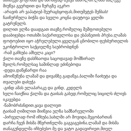
მიუწვა გვერდით და ზურგზე აეკრო
-არავის არ ვაპატიებ შეურაცხყოფას,მითუმეტეს შენსას!
ჩაიჩურჩულა ბიჭმა და სველი კოცნა დაუტოვა ყელში
გატრუნულს.
დილით ელზა დაადგათ თავზე,რომელიც შეშფოთებული
დააბიჯებდა ოთახში.საქართველოსა და ესპანეთის პრესა,ლაშას
ფოტოებით იყო აჭრელებული.ყველგან ცნობილი ფეხბურთელის
უკონტროლო საქციელზე საუბრობდნენ
-რამ გაჩხუბა ამხელა კაცი?
ქალი თავზე დასჩხაოდა საცოდავად მომზირალ
შვილს,რომელსაც საშინლად ეძინებოდა
-დედა,დაწყნარდი რაა
ამოიწუწუნა ლაშამ და დივანზე გადაწვა,ბალიში ჩაიხუტა და
თვალები დახუჭა
-გინდ ამას ელაპარაკე და გინდ, კედელს
ხელი ჩაიქნია ქალმა და ტაისას გახედ,რომელიც სიცილს ძლივს
იკავებდა
-წამობრძანდით,ყავა დალიეთ
ტაისამ ღიმილით მიიწვია ელზა სამზარეულოში
-პირველად რომ იჩხუბა,სახლში არ მოვიდა,მეგობართან
დარჩა.ჩვენ მისმა მწვრთნელმა გაგვაგებინა,ლაშამ და მისმა
თანაგუნდელმა იჩხუბესო.მე და ვატო გადავირიეთ,მთელ