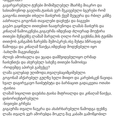
გავარვარებული ტუჩები მოშიშვლებულ მხარზე მიაკრო და
სასიამოვნოდ გაეღიმა,ტაისას ვერ შეკავებული ბგერები რომ
გაიგონა.თითები თხელი მაისურის ქვეშ შეუცურა და რბილ კანზე
აასრიალა.გოგონას თავალები დაეხუჭა და ბაგეები
გაეპო.გაყინული თითებით ჩააფრენოდა ლაშას მაისურს და
კინაღამ წამოიკვნესა,გიგაურმა იმდენად ძლიერად მოუჭირა
თითები მენჯებზე.ლაშამ შარვლის ღილი რომ გაუხსნა,მის ტვინში
თითქოს განგაშის ზარებმა შემოჰკრეს,ისე შეხტა.სწრაფად
წამოდგა და კინაღამ წაიქცა,იმდენად მოდუნებული იყო
-სახლში მაგვიანდება
ძლივს ამოიხავლა და ეცადა დამშვიდებულიყო.ღრმად
ჩაისუნთქა და ახურებულ სახეზე თითები ჩამოისვა
-როდემდე აპირებ გამექცე?
ლაშა ცალყბად უღიმოდა,თვალებაციმციმებული.
გოგონამ აჩქარებულ გულზე ხელი მიიდო და კარებისკენ წავიდა.
ხვალ დაგირეკავო ჩაიბუტბუტა და ბარბაცით გადაკვეთა ოთახი
-ტაისია
ლაშამ სიცილით დაუძახა.ტაისა მიტრიალდა და კინაღამ წაიქცა,
დისორიენტირებული
-ნივთები გრჩება
გიგაურმა თვალი ჩაუკრა და ახახრხარებული წამოდგა ფეხზე.
ლაშა თვალს ვერ აშორებდა მოკლე შავ კაბაში გამოწყობილ