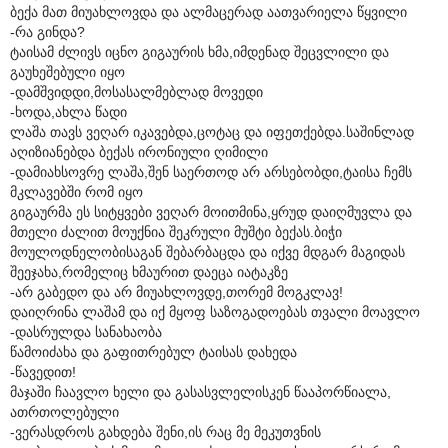
ბექა მათ მიუახლოვდა და ალმაცერად აათვარიელა წყვილი
-რა გინდა?
ტაისამ ძლივს იცნო გიგაურის ხმა,იმდენად შეცვლილი და
გაუხეშებული იყო
-დამშვიდდი,მოსასალმებლად მოვედი
-ხოდა,ახლა წადი
ლაშა თავს ვეღარ იკავებდა,ცოტაც და იფეთქებდა.საშინლად
აღიზიანებდა ბექას ირონიული ღიმილი
-დამიახსოვრე ლაშა,შენ საერთოდ არ არსებობდი,ტაისა ჩემს
მკლავებში რომ იყო
გიგაურმა ეს სიტყვები ვეღარ მოითმინა,ყრუდ დაიღმუვლა და
მთელი ძალით მოუქნია შეკრული მუშტი ბექას.ბიჭი
მოულოდნელობისაგან შებარბაცდა და იქვე მდგარ მაგიდას
შეეჯახა,რომელიც ხმაურით დაეცა იატაკზე
-არ გაბედო და არ მიუახლოვდე,თორემ მოგკლავ!
დაიღრინა ლაშამ და იქ მყოფ საზოგადოებას თვალი მოავლო
-დასრულდა სანახაობა
წამოიძახა და გაფითრებულ ტაისას დახედა
-წავედით!
მაჯაში ჩაავლო ხელი და გასასვლელისკენ წააპორწიალა,
ათრთოლებული
-ვერასდროს გახდება შენი,ის რაც მე მეკუთვნის