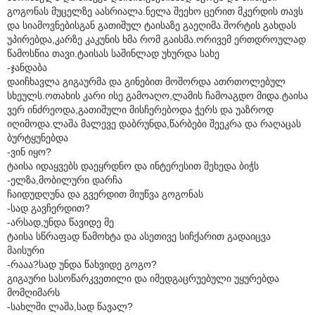
გოგონას მუცელზე აასრიალა.ნელა შეეხო ცერით მკერდის თავს
და სიამოვნებისგან გათიშულ ტაისაზე გაეღიმა.შორტის გახდას
უპირებდა,კარზე კაკუნის ხმა რომ გაისმა.ორივემ ერთდროულად
წამოსწია თავი.ტაისას საშინლად უხურდა სახე
-ჯანდაბა
დაიჩხავლა გიგაურმა და გინებით მოშორდა ათრთოლებულ
სხეულს.ოთახის კარი ისე გამოაღო,ლამის ჩამოაგდო მიდა.ტაისა
ვერ ინძრეოდა,გათიშული მისჩერებოდა ჭერს და უაზროდ
იღიმოდა.ლაშა მალევე დაბრუნდა,წარბები შეეკრა და რაღაცას
ბურტყუნებდა
-ვინ იყო?
ტაისა იდაყვებს დაეყრდნო და ინტერესით შეხედა ბიჭს
-ელზა,მობილური დარჩა
ჩაიდუდღუნა და გვერდით მიუწვა გოგონას
-სად გავჩერდით?
-არსად,უნდა წავიდე მე
ტაისა სწრაფად წამოხტა და ასეთივე სიჩქარით გადაიცვა
მაისური
-რააა?სად უნდა წახვიდე გოგო?
გიგაური სასოწარკვეთილი და იმედგაცრუებული უყურებდა
მომღიმარს
-სახლში ლაშა,სად წავალ?