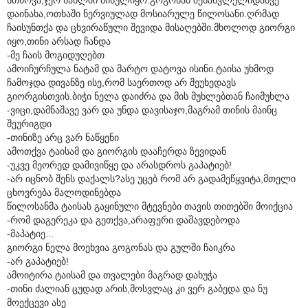
დაინახა,ოთხაში ნერვიულად მოსიარულე წილოსანი.ღრმად
ჩაისუნთქა და ცხვირაწული შევიდა მისაღებში.მხოლოდ გიორგი
იყო,თინი არსად ჩანდა
-მე ჩაის მოგიდუღებთ
ამოიჩურჩულა ნატამ და მარტო დატოვა ისინი.ტაისა უხმოდ
ჩამოჯდა დივანზე ისე,რომ საერთოდ არ შეუხედავს
გიორგისთვის.ბიჭი ნელა დაიძრა და მის მუხლებთან ჩაიმუხლა
-ვიცი,დამნაშავე ვარ და უნდა დავისაჯო,მაგრამ თინის მაინც
შეურიგდი
-თინიზე არც ვარ ნაწყენი
ამოთქვა ტაისამ და გიორგის დააჩერდა ზევიდან
-უკვე მეორედ დამივიწყე და არასდროს გაპატიებ!
-არ იცნობ შენს დაქალს?ასე უცებ რომ არ გადამეწყვიტა,მთელი
ცხოვრება მალოდინებდა
წილოსანმა ტაისას გაყინული მტევნები თავის თითებში მოიქცია
-რომ დაგერეკა და გეთქვა,არაფერი დაშავდებოდა
-მაპატიე...
გიორგი ნელა მოეხვია გოგონას და გულში ჩაიკრა
-არ გაპატიებ!
ამოიტირა ტაისამ და თვალები მაგრად დახუჭა
-თინი ძალიან ცუდად არის,მოსვლაც კი ვერ გაბედა და ნუ
მოექცევი ასე