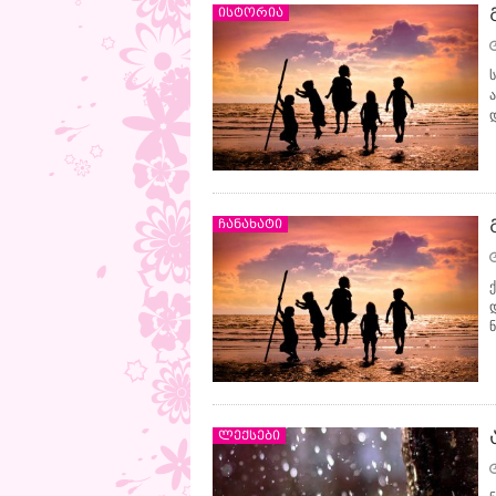
ისტორია
ჩანახატი
ლექსები