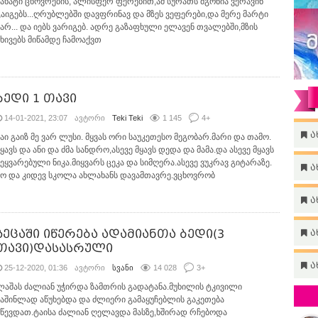
ნახატი ცხოვრების, ალისფერ ფერებით,ამ სურათს მგონია ვერავინ
გაიგებს...ღრუბლებში დავფრინავ და მზეს ვეფერები,და მერე მარტი
ვარ... და იებს ვარიგებ. ადრე გაზაფხული ელავენ თვალებში,მზის
სხივებს მიწამდე ჩამოაქვთ
ბედი 1 თავი
14-01-2021, 23:07
ავტორი
Teki Teki
1 145
4
+
ა
ჰაი გაიზ მე ვარ ლუსი. მყვას ორი საუკეთესო მეგობარ.მარი და თამო.
ყავს და ანი და ძმა სანდრო,ასევე მყავს დედა და მამა.და ასევე მყავს
შეყვარებული ნიკა.მიყვარს ცეკა და სიმღერა.ასევე ვუკრავ გიტარაზე.
ა
ხო და კიდევ სკოლა ახლახანს დავამთავრე.ვცხოვრობ
ა
ზეცაში იწერება ადამიანთა ბედი(3
ა
თავი)დასასრული
ა
25-12-2020, 01:36
ავტორი
სვანი
14 028
3
+
ლაშას ძალიან უჭირდა ზამთრის გადატანა.მუხილის ტკივილი
საშინლად აწუხებდა და ძლიერი გამაყუჩებლის გაკეთება
უწევდათ.ტაისა ძალიან ღელავდა მასზე,ხშირად რჩებოდა