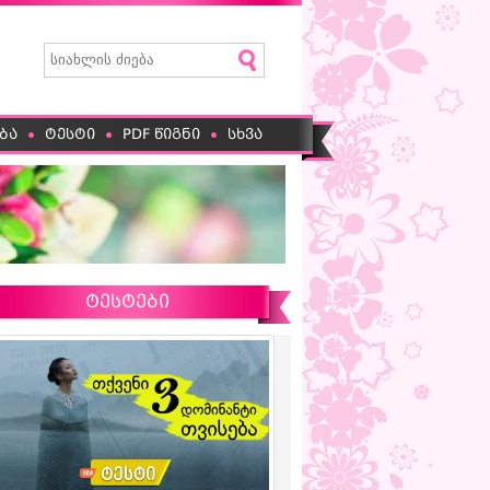
ბა
ტესტი
PDF წიგნი
სხვა
ტესტები