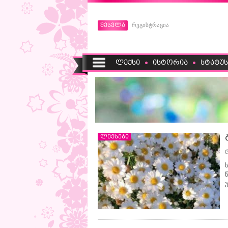
შესვლა
რეგისტრაცია
ლექსი
ისტორია
სტატუს
ლექსები