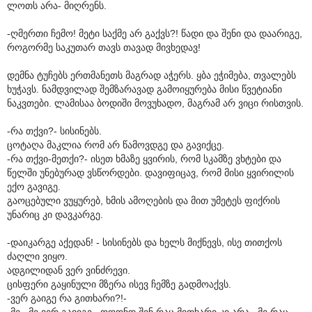
ლოთს არა- მიღრენს.
-ღმერთი ჩემო! მეტი საქმე არ გაქვს?! წადი და შენი და დაარიგე,
როგორმე საკუთარ თავს თავად მივხედავ!
დემნა ტუჩებს ერთმანეთს მაგრად აჭერს. ყბა ეჭიმება, თვალებს
ხუჭავს. ნამდვილად შემზარავად გამოიყურება მისი წვეტიანი
ნაკვთები. ლამისაა ბოდიში მოვუხადო, მაგრამ არ ვიცი რისთვის.
-რა თქვი?- სისინებს.
ცოტაღა მაკლია რომ არ წამოვდგე და გავიქცე.
-რა თქვი-მეთქი?- ისეთ ხმაზე ყვირის, რომ სკამზე ვხტები და
წელში უნებურად ვსწორდები. დავიფიცავ, რომ მისი ყვირილის
ექო გავიგე.
გაოცებული ვუყურებ, ხმის ამოღების და მით უმეტეს ფიქრის
უნარიც კი დავკარგე.
-დაიკარგე აქედან! - სისინებს და ხელს მიქნევს, ისე თითქოს
ძაღლი ვიყო.
ადგილიდან ვერ ვინძრევი.
ცისფერი გაყინული მზერა ისევ ჩემზე გადმოაქვს.
-ვერ გაიგე რა გითხარი?!-
-მე...მე ვერ გავიგე...ოღონდ შენ რაც მითხარი კი არა...მე რაც