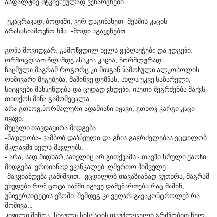
ასფალტზე მტკივნეულად ვენარცხები.
-უკაცრავად, ბოდიში, ვერ დაგინახეთ- მესმის კაცის
არასასიამოვნო ხმა. -მოდი აგაყენებთ.
გონს მოვიდვარ. გამოწვდილ ხელს ვებღაუჭები და ვდგები.
ორმოცდაათ წლამდე ასაკია კაცია, ნორმლურად
ჩაცმული,მაგრამ როგორც კი მისგან წამოსული ალკოჰოლის
ოხშივარი მეგებება, მაშინვე დემნას, ახლა უკვე საზარელი,
სიტყვები მახსენდება და ცუდად ვხდები. ისეთი შეგრძენბა მაქვს
თითქოს მიწა გამომეცალა.
არა გთხოვ,ნორმალური ადამიანი იყავი, გთხოვ კარგი კაცი
იყავი.
მუცელი თავდაყირა მიდგება.
-მადლობა- ვამბობ დაბნეული და გზის გაგრძელებას ვცდილობ.
მკლავში ხელს მავლებს.
- არა, სად მიდხარ,სახელიც არ გითქვამს.- თავში სრული ქაოსი
მიდგება. ერთიანად ვკანკალებ. ღმერთო მიშველე.
-მაგვიანდება გამიშვით.- ვცდილობ თავაზიანად ვუთხრა, მაგრამ
ვხვდები რომ ცოტა ხანში იგივე დამემართება რაც მაშინ,
უნივერსიტეტის ეზოში. შემდეგ კი ვეღარ გავაკონტროლებ რა
მომივა...
კივილი მინდა. სხეული სისუსტის დაუძლეველი გრძნობით ნელ-