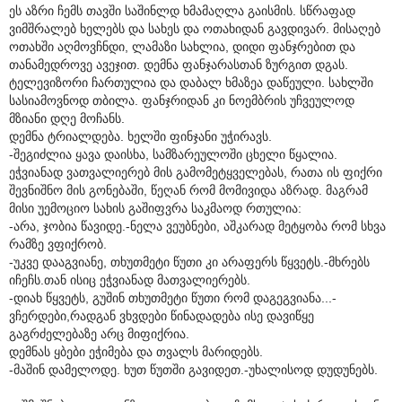
ეს აზრი ჩემს თავში საშინლდ ხმამაღლა გაისმის. სწრაფად
ვიმშრალებ ხელებს და სახეს და ოთახიდან გავდივარ. მისაღებ
ოთახში აღმოვჩნდი, ლამაზი სახლია, დიდი ფანჯრებით და
თანამედროვე ავეჯით. დემნა ფანჯარასთან ზურგით დგას.
ტელევიზორი ჩართულია და დაბალ ხმაზეა დაწეული. სახლში
სასიამოვნოდ თბილა. ფანჯრიდან კი ნოემბრის უჩვეულოდ
მზიანი დღე მოჩანს.
დემნა ტრიალდება. ხელში ფინჯანი უჭირავს.
-შეგიძლია ყავა დაისხა, სამზარეულოში ცხელი წყალია.
ეჭვიანად ვათვალიერებ მის გამომეტყველებას, რათა ის ფიქრი
შევნიშნო მის გონებაში, წეღან რომ მომივიდა აზრად. მაგრამ
მისი უემოციო სახის გაშიფვრა საკმაოდ რთულია:
-არა, ჯობია წავიდე.-ნელა ვეუბნები, აშკარად მეტყობა რომ სხვა
რამზე ვფიქრობ.
-უკვე დააგვიანე, თხუთმეტი წუთი კი არაფერს წყვეტს.-მხრებს
იჩეჩს.თან ისიც ეჭვიანად მათვალიერებს.
-დიახ წყვეტს, გუშინ თხუთმეტი წუთი რომ დაგეგვიანა...-
ვჩერდები,რადგან ვხვდები წინადადება ისე დავიწყე
გაგრძელებაზე არც მიფიქრია.
დემნას ყბები ეჭიმება და თვალს მარიდებს.
-მაშინ დამელოდე. ხუთ წუთში გავიდეთ.-უხალისოდ დუდუნებს.