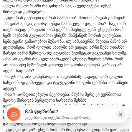
-ეხლა რესტორანში რა გინდა?- ხავსს ვებღაუჭები. იქნებ
მშრალად გამოვძვრე.
-გიგო რას გეუბნები და რას მპასუხობ!- მოთმინებიდან გამოდის
-აა გამახაენდა, გიორგი უნდა ჩაანაცვლო დღეს არა?- საკუთარ
თავს თავად ვპასუხობ. თან დემნას მივსდევ უკან. ვხვდები რომ
ჩემს საუბარს გულდასმით უსმენს. მანქანებს შორის ვძვრებით.
ჩემი ტვინი გამალებით მუშაობს. თუ სამსახურში წავიდა მაშინ არ
ეცოდინება, რომ დილით სახლში არ ვიყავი. არჩი ჩემს ოთახში
მარტო მაშინ შემოდის თუ ადგომას ზედმეტად ვაგვიანებ ხოლმე.
-მია არ გესმის რას გელაპარაკები?-უხეშად მიჭრის არჩი- რომ
არ მიპასუხე მეზობელს ვთხოვე მოეკითხა შენთვის. კარსაც არ
აღებ . სად ხარ?
-რა გჭირს, აბა დაწყნარდი.-თავდასხმაზე გადავდივარ-დილით
სასეირნოდ გამოვედი და ტელეფონი სახლში დამრჩა. რა ამბები
ატეხე?
-რაა?!- აღშფოთებული მეკითხება. პაუზის მერე კი ყურმილის
მეორე მხრიდან ნერვიული ხარხარი მესმის.
დემნა თავის მანქანას აღებს და მანქანის მეორე მხრიდან ხელს
რას ფიქრობთ?
მიშვერს ჩაჯექიო.
ხელით ვანიშნებ ორი წუთი დამელოდე-თქო. დემნა თავს მიქნევს
გაგვიზიარეთ თქვენი აზრი ამ ეპიზოდზე!
და მელოდება როდის მოვრჩები ლაპარაკს.
-გაგიჟდი გოგო?- ეხლა რომ არ მოგეწერა პოლიციაში დარეკვას