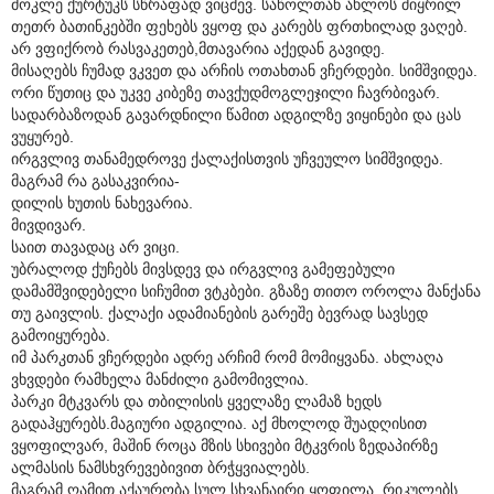
მოკლე ქურტუკს სწრაფად ვიცმევ. საწოლთან ახლოს მიყრილ
თეთრ ბათინკებში ფეხებს ვყოფ და კარებს ფრთხილად ვაღებ.
არ ვფიქრობ რასვაკეთებ,მთავარია აქედან გავიდე.
მისაღებს ჩუმად ვკვეთ და არჩის ოთახთან ვჩერდები. სიმშვიდეა.
ორი წუთიც და უკვე კიბეზე თავქუდმოგლეჯილი ჩავრბივარ.
სადარბაზოდან გავარდნილი წამით ადგილზე ვიყინები და ცას
ვუყურებ.
ირგვლივ თანამედროვე ქალაქისთვის უჩვეულო სიმშვიდეა.
მაგრამ რა გასაკვირია-
დილის ხუთის ნახევარია.
მივდივარ.
საით თავადაც არ ვიცი.
უბრალოდ ქუჩებს მივსდევ და ირგვლივ გამეფებული
დამამშვიდებელი სიჩუმით ვტკბები. გზაზე თითო ოროლა მანქანა
თუ გაივლის. ქალაქი ადამიანების გარეშე ბევრად სავსედ
გამოიყურება.
იმ პარკთან ვჩერდები ადრე არჩიმ რომ მომიყვანა. ახლაღა
ვხვდები რამხელა მანძილი გამომივლია.
პარკი მტკვარს და თბილისის ყველაზე ლამაზ ხედს
გადაჰყურებს.მაგიური ადგილია. აქ მხოლოდ შუადღისით
ვყოფილვარ, მაშინ როცა მზის სხივები მტკვრის ზედაპირზე
ალმასის ნამსხვრევებივით ბრჭყვიალებს.
მაგრამ ღამით აქაურობა სულ სხვანაირი ყოფილა. რიკულებს