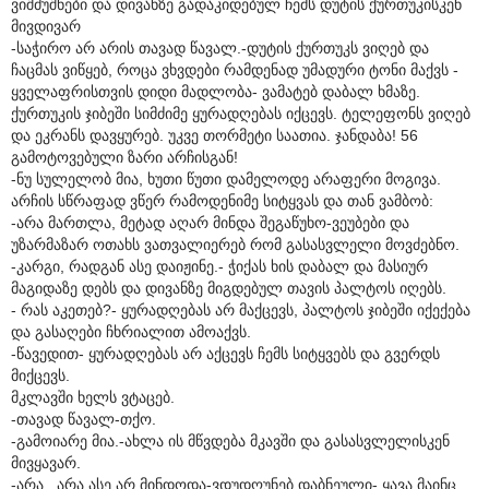
ვიშმუშნები და დივანზე გადაკიდებულ ჩემს დუტის ქურთუკისკენ
მივდივარ
-საჭირო არ არის თავად წავალ.-დუტის ქურთუკს ვიღებ და
ჩაცმას ვიწყებ, როცა ვხვდები რამდენად უმადური ტონი მაქვს -
ყველაფრისთვის დიდი მადლობა- ვამატებ დაბალ ხმაზე.
ქურთუკის ჯიბეში სიმძიმე ყურადღებას იქცევს. ტელეფონს ვიღებ
და ეკრანს დავყურებ. უკვე თორმეტი საათია. ჯანდაბა! 56
გამოტოვებული ზარი არჩისგან!
-ნუ სულელობ მია, ხუთი წუთი დამელოდე არაფერი მოგივა.
არჩის სწრაფად ვწერ რამოდენიმე სიტყვას და თან ვამბობ:
-არა მართლა, მეტად აღარ მინდა შეგაწუხო-ვეუბები და
უზარმაზარ ოთახს ვათვალიერებ რომ გასასვლელი მოვძებნო.
-კარგი, რადგან ასე დაიჟინე.- ჭიქას ხის დაბალ და მასიურ
მაგიდაზე დებს და დივანზე მიგდებულ თავის პალტოს იღებს.
- რას აკეთებ?- ყურადღებას არ მაქცევს, პალტოს ჯიბეში იქექება
და გასაღები ჩხრიალით ამოაქვს.
-წავედით- ყურადღებას არ აქცევს ჩემს სიტყვებს და გვერდს
მიქცევს.
მკლავში ხელს ვტაცებ.
-თავად წავალ-თქო.
-გამოიარე მია.-ახლა ის მწვდება მკავში და გასასვლელისკენ
მივყავარ.
-არა...არა ასე არ მინდოდა-ვდუდღუნებ დაბნეული- ყავა მაინც