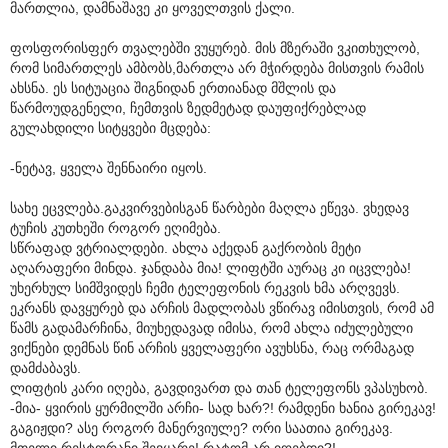
მართლია, დამნაშავე კი ყოველთვის ქალი.
ფოსფორისფერ თვალებში ვუყურებ. მის მზერაში ვკითხულობ,
რომ სიმართლეს ამბობს,მართლა არ მჭირდება მისთვის რამის
ახსნა. ეს სიტუაცია შიგნიდან ერთიანად მშლის და
წარმოუდგენელი, ჩემთვის ზედმეტად დაუფიქრებლად
გულახდილი სიტყვები მცდება:
-ნეტავ, ყველა შენნაირი იყოს.
სახე ეცვლება.გაკვირვებისგან წარბები მაღლა ეწევა. ვხედავ
ტუჩის კუთხეში როგორ ეღიმება.
სწრაფად ვტრიალდები. ახლა აქედან გაქრობის მეტი
აღარაფერი მინდა. ჯანდაბა მია! ლიფტში აურაც კი იცვლება!
უხერხულ სიმშვიდეს ჩემი ტელეფონის რეკვის ხმა არღვევს.
ეკრანს დავყურებ და არჩის მადლობას ვწირავ იმისთვის, რომ ამ
წამს გადამარჩინა, მიუხედავად იმისა, რომ ახლა იძულებული
ვიქნები დემნას წინ არჩის ყველაფერი ავუხსნა, რაც ორმაგად
დამძაბავს.
ლიფტის კარი იღება, გავდივართ და თან ტელეფონს ვპასუხობ.
-მია- ყვირის ყურმილში არჩი- სად ხარ?! რამდენი ხანია გირეკავ!
გაგიჟდი? ასე როგორ მანერვიულე? ორი საათია გირეკავ.
მთელი რესტორანი შევყარე! რატომ არ იღებდი?!