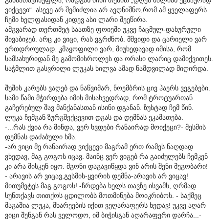
ვიქცევი“. ასევე არ შემიძლია არ ავღნიშნო,რომ ამ ყველაფერს
ჩემი ხელფასიდან კიდევ ასი ლარი შეეწირა.
ამგვარად თერთმეტ საათზე ფოიეში უკვე ჩაცმულ-დახურული
მივაბიჯებ. არც კი ვიცი, რას ვგრძნობ. მშვიდი და ცარიელი ვარ
ერთდროულად. კმაყოფილი ვარ, მიუხედავად იმისა, რომ
სამსახურიდან მე გამომისროლეს და ორასი ლარიც დამიქვითეს.
საჭმლით გასვრილი ლუკას ხილვა ამად ნამდვილად მიღირდა.
შუშის კარებს ვაღებ და ნაწვიმარ, ნოემბრის ცივ ჰაერს ვეგებები.
სამი წამი მჭირდება იმის მისახვედრად, რომ ტროტუართან
გაჩერებულ შავ მანქანასთან ისინი დგანან. ზუსტად ჩემ წინ.
ლუკა ჩემგან ზურგშექცევით დგას და დემნას ეკამათება.
-...რას ქვია რა მინდა, ვერ ხვდები რანაირად მოიქეცი?- მესმის
დემნას დაძაბული ხმა.
-არ ვიცი მე რანაირად ვიქცევი მაგრამ ერთ რამეს ნაღდად
ვხედავ, მაგ გოგოს იცავ. მაინც ვერ ვიგებ რა გაიძულებს ჩემკენ
კი არა მისკენ იყო. მგონი დაგავიწყდა ვინ არის შენი მეგობარი!
- არავის არ ვიცავ,გესმის-ყვირის დემნა-არავის არ ვიცავ!
მითუმეტეს მაგ გოგოს! -ჩრდება ხელს თავზე ისვამს, ღრმად
სუნთქავს თითქოს ცდილობს მოთმინება მოიკრიბოს. - საქმეც
მაგაშია ლუკა, მხარეების იქით ვეღარაფერს ხედავ! უკვე აღარ
ვიცი შენგან რას ველოდო, იმ ბიჭისგან აღარაფერი დარჩა...-