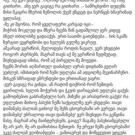
გითხარი...ანუ ვერ გავიგე რა გითხარი...- სამრცხვინო დუდუნს
მისი მკაცრი მზერის ზეწოლის ქვეშ ვწყვეტ და ნერწყვს ხმაურინად
ვყლაპავ.
-მე კი მგონია, რომ ყველაფერი კარგად იცი.-
მიჭრის მოკლედ და მზერა ჩვენს წინ გადაშლილ ჯერ კიდევ
ბნელ თბილისზე გადააქვს. ერთ საათში გათენდება... ხის სკამს
ზურგით ვეყრდნობი და ხელებს გულზე ვიკრეფ.
აშკარად ვგრძნობ, მელოდება როდის წავალ, ვერ ვხვდები
როგორ ახერხებს, მაგრამ თავს აქ მე ვგრძნობ ზედმეტად,
მიუხედავად იმისა, რომ აქ პირველი მე მოვედი.
ჩვენს შორის აღმართულ დაძაბულ აურას დიდხანს ვეღარ
ვუძლებ, იმისთვის რომ ჩემი უფლება ამ ადგილზე შევინარჩუნო.
მისკენ სწრაფად ვბრუნდები და ერთიანად ვაყრი:
-ვერ გავიგე რა გინდა. ან რატომ ფიქრობ რომ ჩემთვის
ყვირილის, ხელის მოჭერის და ჭკუის დარიგების უფლება გაქვს.
გამოდმებით გაბრაზებული ხარ, მიზეზი კი არასდროს გაქვს! რა
უფლებით მთხოვ პასუხს ჩემს საქციელზე ვერ ვხვდები. თავი
დამანებე ძალიან გთხოვ! მე შენს ცხოვრებაში არ ვერევი. თავი
დამანებე! უბრალოდ თავი დამანებე! ვერ მივხვდი რა გეწყინა
მასე, მაგრამ არც მაინტერესებს, გაიგე? მაგაზე პასუხიამგებელი
მე არ ვარ, მე არ დამიძახია შენთვის. ნუ ერევი ჩემს ცხოვრებაში!
უკვე ძალიან ვღიზიანდები. - ვამთავრებ და მოწყვეტით ვდგები