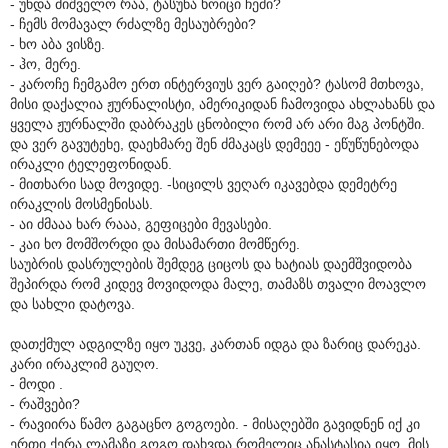
- უნდა მიშველო რაა, ტასუნა ხოიცი ჩემი?
- ჩემს მომავალ რძალზე მესაუბრები?
- ხო აბა ვისზე.
- ჰო, მერე.
- კაროჩე ჩემგამო ერთ ინტერვიუს ვერ გაიღებ? ტასომ მთხოვა,
მისი დაქალია ჟურნალისტი, ამერიკიდან ჩამოვიდა ახლახანს და
ყველა ჟურნალში დაბრაკეს ცნობილი რომ არ არი მაგ პონტში.
და ვერ გავუტეხე, დაეხმარე შენ ძმაკაცს დემეეე - ეწუწუნებოდა
ირაკლი ტელეფონიდან.
- მითხარი სად მოვიდე. -სიცილს ვეღარ იკავებდა დემეტრე
ირაკლის მოსმენისას.
- აი ძმააა ხარ რააა, გეფიცები მევასები.
- კაი ხო მომშორდი და მისამართი მომწერე.
საუბრის დასრულების შემდეგ ციცოს და ხატიას დაემშვიდობა
შეპირდა რომ კიდევ მოვიდოდა მალე, თამაზს თვალი მოავლო
და სახლი დატოვა.
დათქმულ ადგილზე იყო უკვე, კართან იდგა და ზარიც დარეკა.
კარი ირაკლიმ გაუღო.
- მოდი .
- რაშვები?
- რავიირა წამო გაგაცნო გოგოები. - მისაღებში გავიდნენ იქ კი
ერთი ქერა ლამაზი გოგო დახვდა რომელიც ანასტასია იყო, მის