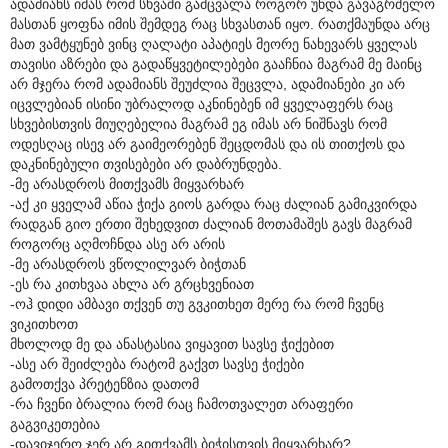
ადამიანს იმას რომ სხვაში გამცვალა როგორ უნდა გავაგრძელო
მასთან ყოფნა იმის შემდეგ რაც სხვასთან იყო. რათქმაუნდა არც
მათ ვამტყუნებ ვინც ღალატი აპატიეს მეორე ნახევარს ყველას
თავისი აზრები და გადაწყვეტილებები გააჩნია მაგრამ მე მაინც
არ მჯერა რომ ადამიანს შეუძლია შეცვლა, ადამიანები კი არ
იცვლებიან ისინი უბრალოდ აკნინებენ იმ ყველაფერს რაც
სხვებისთვის მიუღებელია მაგრამ ეგ იმას არ ნიშნავს რომ
ოდესღაც ისევ არ გაიმეორებენ შეცდომას და ის თითქოს და
დაკნინებული თვისებები არ დაბრუნდება.
-მე არასდროს მითქვამს მიყვარხარ
-აქ კი ყველამ აწია ჭიქა გიოს გარდა რაც ძალიან გამიკვირდა
რადგან გიო ერთი შეხედვით ძალიან მოთამაშეს გავს მაგრამ
როგორც აღმოჩნდა ასე არ არის
-მე არასდროს ვწოლილვარ ბიჭთან
-ეს რა კითხვაა ახლა არ გრცხვენიათ
-ოჰ დიდი ამბავი თქვენ თუ გვკითხეთ მერე რა რომ ჩვენც
ვიკითხოთ
მხოლოდ მე და ანასტასია ვიყავით სავსე ჭიქებით
-ასე არ შეიძლება რატომ გაქვთ სავსე ჭიქები
გამოთქვა პრეტენზია დათომ
-რა ჩვენი ბრალია რომ რაც ჩამოთვალეთ არაფერი
გაგვიკეთებია
-დავიჯერო ჯერ არ გითქვამს ბიჭისთვის მიყვარხარ?