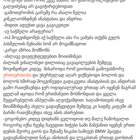
გაღვიძებაც არ გაგიჭირდებოდათ
-გამოთვრომის გარეშე რა ახალი წელია
კინკლაობნდნენ ანასტასია და ანდრია
-მიდით ადექით ყავა გაგიკეთეთ
-აუ საჭმელი არაფერია?
-ოჰ მოგვინდომეს აქ საჭმელი აბა რა ეამება თქვნს გულს
პახმელიის წვნიანი ხომ არ მოგიმზადოთ
-კარგი აზრია მომწონს
-ახლავე დავფუსფუდებით მოითმინეთ
ძალიან ვიხალისეთ დილითაც გავაცილეების შემდეგ
მოვიწყინეთ კიდეც. მიხაროდა რომ გიოსთან გამოვასწორე
ურთიერთობა
და უხერხულად აღარ ვიქნებოდი ბოლოს და
ბოლოს ხშირად მოგვიწევდა გადაკვეთა ანასტასიას და ანდირას
გამო რათქმაუნდა ჯერ ოფიციალურად ერთად არ იყვნენ მაგრამ
ყველამ იცოდა რომ ერთმანეთი მოსწონდათ და ყველა
შეყვარებულის ამპულაში აღვიქვამდით. საღამოსთვის ისევ
მთაწმინდაზე ასვლა გადავწყვიტეთ შემდეგ კი სადმე კაფეში ან
ბარში რათქმაუნდა ისევ ანის ახირებით.
-გოგონებო კიდევ დიდხანს გელოდოთ თუ მალე ჩამოხვალთ
როგორც იქნა ჩვენც ჩავედით ბიჭები სამი მანქანით იყვნენ ერთი
დენის მეორე გიოს და მესამე ნიკასი სამივეს BMW ჰყავდა
გადავნაწილდით ნანკა ანისთან და ლუკასთან ერთად გიოსთან