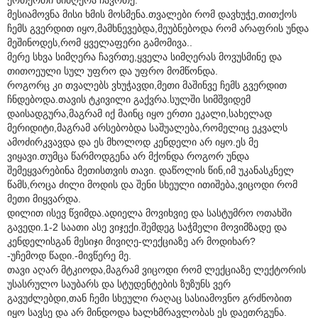
მესიამოვნა მისი ხმის მოსმენა.თვალები რომ დავხუჭე,თითქოს
ჩემს გვერდით იყო,მამხნევებდა,მეუბნებოდა რომ არაფრის უნდა
მეშინოდეს,რომ ყველაფერი გამომივა..
მერე სხვა სიმღერა ჩავრთე,ყველა სიმღერას მოვუსმინე და
თითოეული სულ უფრო და უფრო მომწონდა.
როგორც კი თვალებს ვხუჭავდი,მეთი მაშინვე ჩემს გვერდით
ჩნდებოდა.თავის ტკივილი გაქვრა.სულში სიმშვიდემ
დაისადგურა,მაგრამ იქ მაინც იყო ერთი ეკალი,სახელად
მერიდიტი,მაგრამ არსებობდა საშუალება,რომელიც ეკვალს
ამოძირკვავდა და ეს მხოლოდ კენდელი არ იყო.ეს მე
ვიყავი.თუმცა წარმოდგენა არ მქონდა როგორ უნდა
შემეყვარებინა მეთისთვის თავი. დაწოლის წინ,იმ უკანასკნელ
წამს,როცა ძილი მოდის და შენი სხეული ითიშება,ვიცოდი რომ
მეთი მიყვარდა.
დილით ისევ წვიმდა.ადიელა მოვიხვიე და სასტუმრო ოთახში
გავედი.1-2 საათი ასე ვიჯექი.შემდეგ საჭმელი მოვიმზადე და
კენდელისგან მესიჯი მივიღე-ლექციაზე არ მოდიხარ?
-უჩემოდ წადი.-მივწერე მე.
თავი აღარ მტკიოდა,მაგრამ ვიცოდი რომ ლექციაზე ლექტორის
უსასრულო საუბარს და სტუდენტების ზუზუნს ვერ
გავუძლებდი,თან ჩემი სხეული რაღაც სასიამოვნო გრძნობით
იყო სავსე და არ მინდოდა ხალხმრავლობას ეს დაეთრგუნა.