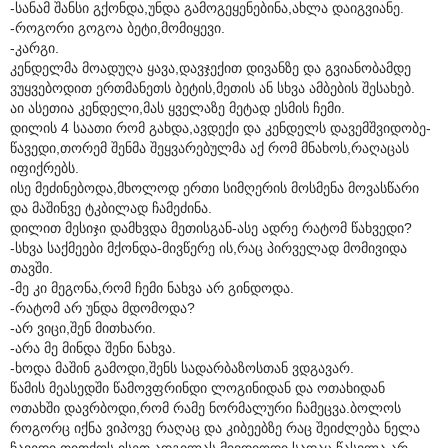
-სანამ შანსი გქონდა,უნდა გამოგეყენებინა,ახლა დაიგვიანე.
-როგორი გოგოა ბეტი,მომიყევი.
-კარგი.
კენდელმა მოადუღა ყავა,დავჯექით დივანზე და გვიანობამდე
ვუყვებოდით ერთმანეთს ბეტის,მეთის ან სხვა ამბების შესახებ.
აი ასეთია კენდელი,მას ყველაზე მეტად ესმის ჩემი.
დილის 4 საათი რომ გახდა,ავდექი და კენდელს დავემშვიდობე-
წავედი,თორემ შენმა შეყვარებულმა აქ რომ მნახოს,რაღაცას
იფიქრებს.
ისე მეძინებოდა,მხოლოდ ერთი სიმღერის მოსმენა მოვასწარი
და მაშინვე ტკბილად ჩამეძინა.
დილით მესიჯი დამხვდა მეთისგან-ასე ადრე რატომ წახვედი?
-სხვა საქმეები მქონდა-მივწერე ის,რაც პირველად მომივიდა
თავში.
-მე კი მეგონა,რომ ჩემი ნახვა არ გინდოდა.
-რატომ არ უნდა მდომოდა?
-არ ვიცი,შენ მითხარი.
-არა მე მინდა შენი ნახვა.
-ხოდა მაშინ გამოდი,შენს სადარბაზოსთან ვდგავარ.
წამის მეასედში წამოვფრინდი ლოგინიდან და ოთახიდან
ოთახში დავრბოდი,რომ რამე ნორმალური ჩამეცვა.ბოლოს
როგორც იქნა ვიპოვე რაღაც და კიბეებზე რაც შეიძლება ნელა
ჩავედი,თითქოს ისეთ ადგილას მივდიოდი,სადაც წასვლა არ