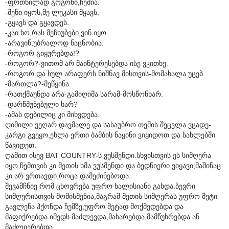
-ფრთხილად გოგონი,ჩემია.
-შენი იყოს,მე ლუკასი მყავს.
-გყავს და გყავდეს.
-კაი ხო,რას მეჩხუბები,ვინ იყო.
-არავინ,უბრალოდ ნაცნობია.
-როგორ გიყურებდა!?
-როგორ?-ვითომ არ მაინტერესებდა ისე ვკითხე.
-როგორ და სულ არაფერს ნიშნავ მისთვის-მომახალა უცებ.
-მართლა?-მეწყინა.
-რათქმაუნდა არა-გამიღიმა სარამ-მოსწონხარ.
-დარწმუნებული ხარ?
-ამას დებილიც კი მიხვდება.
ღიმილი ვეღარ დავმალე და სასაუბრო თემის შეცვლა ვცადე-
კარგი გვეყო,ეხლა ერთი ბამბის ნაყინი ვიყიდოთ და სახლებში
წავიდეთ.
ღამით ისევ BAT COUNTRY-ს ვუსმენდი.სხვისთვის ეს სიმღერა
იყო,ჩემთვის კი მეთის ხმა.ვუსმენდი და ბედნიერი ვიყავი,მაშინაც
კი არ ვრთავდი,როცა დამეძინებოდა.
შევამჩნიე რომ ცხოვრება უფრო ხალისიანი გახდა.ბევრი
სიმღერისთვის მომისმენია,მაგრამ მეთის სიმღერას უფრო მეტი
გავლენა ჰქონდა ჩემზე,უფრო მეტად მოქმედებდა და
მაფიქრებდა.იმედს მაძლევდა,მახარებდა,მამწუხრებდა ან
მაძლიერებდა.