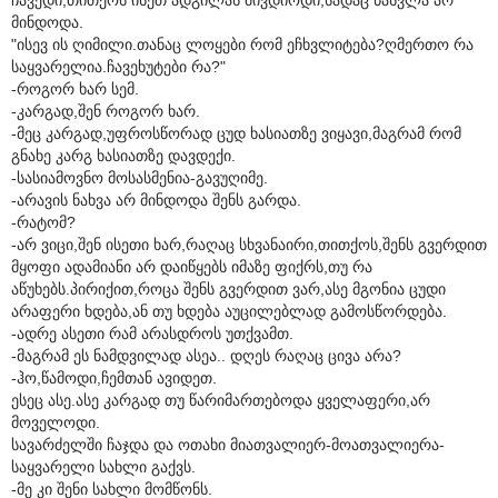
მინდოდა.
"ისევ ის ღიმილი.თანაც ლოყები რომ ეჩხვლიტება?ღმერთო რა
საყვარელია.ჩავეხუტები რა?"
-როგორ ხარ სემ.
-კარგად,შენ როგორ ხარ.
-მეც კარგად,უფროსწორად ცუდ ხასიათზე ვიყავი,მაგრამ რომ
გნახე კარგ ხასიათზე დავდექი.
-სასიამოვნო მოსასმენია-გავუღიმე.
-არავის ნახვა არ მინდოდა შენს გარდა.
-რატომ?
-არ ვიცი,შენ ისეთი ხარ,რაღაც სხვანაირი,თითქოს,შენს გვერდით
მყოფი ადამიანი არ დაიწყებს იმაზე ფიქრს,თუ რა
აწუხებს.პირიქით,როცა შენს გვერდით ვარ,ასე მგონია ცუდი
არაფერი ხდება,ან თუ ხდება აუცილებლად გამოსწორდება.
-ადრე ასეთი რამ არასდროს უთქვამთ.
-მაგრამ ეს ნამდვილად ასეა.. დღეს რაღაც ცივა არა?
-ჰო,წამოდი,ჩემთან ავიდეთ.
ესეც ასე.ასე კარგად თუ წარიმართებოდა ყველაფერი,არ
მოველოდი.
სავარძელში ჩაჯდა და ოთახი მიათვალიერ-მოათვალიერა-
საყვარელი სახლი გაქვს.
-მე კი შენი სახლი მომწონს.