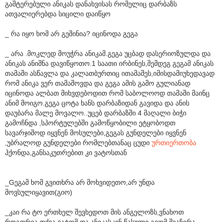
გაშტერებული ანიკას დანახვისას რომელიც დარბაზს
ათვალიერებდა სიცილი დაიწყო
_ რა იყო ხომ არ გეშინია? იცინოდა გეგა
_ არა .მოკლედ მოუჭრა ანიკამ.გეგა უცბად დასერიოზულდა და
ანიკას ანიშნა დავიწყოთო.1 საათი ირბინეს,შემდეგ გეგამ ანიკას
თამაში ასწავლა და კალათბურთიც ითამაშეს,იმისდამიუხედავად
რომ ანიკა ვერ თამაშოვდა და გეგა ამის გამო გულიანად
იცინოდა ალბათ მიხვდებოდით რომ საბოლოოდ თამაში მაინც
ანიმ მოიგო.გეგა ცოტა ხანს დარბაზიდან გავიდა და ანის
დაუბარა მალე მოვალო..უცებ დარბაზში 4 მაღალი ბიჭი
გამოჩნდა ,სპორტულებში გამოწყობილი ეტყობოდთ
სავარჯიშოდ იყვნენ მოსულები,გეგას გუნდელები იყვნენ
,უბრალოდ გუნდელები რომლებთანაც ცუდი
ურთიერთობა
ჰქონდა,განსაკუთრებით კი ვატოსთან
_Gეგამ ხომ გვითხრა არ მოხვიდეთო,არ უნდა
მოვსულიყავით(გიო)
_კაი რა ტო ერთხელ შევხედოთ მის ანგელოზს,ვნახოთ
როგორია.თქვა ვატომ და ანიკასკენ წასული გიომ შეაჩერა