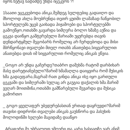
იყოს.ნეტავ სადამდე უნდა იცეკვოს ?!
1საათი ეცეკვებოდა ანიკა,შემდეგ სელფებიც გადაიღო და
მხოლოდ ახლა მოუბრუნდა თეთრ ყუთში ლამაზად ჩაწყობილ
სპორტულებს.უცებ გაიხადა პიჟამოები და სპორტულებში
გამოეწყო,ოთახში გავარდა სიმღერა ბოლო ხმაზე აუწია და
ცეკვა დაიწყო.გაშტერებული მარიამი უყურებდა თავის
დენდარტყმულ მეგობარს რომელიც არ ჩერდებოდა და მისი
მბრწყონავი თვალები მთელ ოთახს ანათებდა,სიყვარულით
ანათებდა დიახ იმ სიყვარულით რომელიც ანიკას ეწვია.
_Gოგო არ უნდა გაჩერდე?თაბრო დამეხმა რატომ დარბიხარ
მასე დარეტიანებული?მარიმ ხმამაღლა დაიყვირა რომ მუსიკის
ხმა გადაეფარა,მაგრამ რათ გინდა ანიკა ისე იყო გართული
ცეკვაში და სიმღერაში სულაც არ გაუგია დაქალის ხმა.მარიმ
ვეღარ მოითმინა,ოთახში გამწარებული შევარდა და მუსიკა
გამორთო
_ გოგო ყველაფერ უბედურებასთან ერთად დაყრუვდი?მარიმ
თავისი დიდრონი თვალები ანიკას გაუსწორა და პასუხის
მოლოდინში ხელები მაგიდაზე დააწყო
_Aრაფერი მე უბრალოდ ვმღერი და კარგ ხასიათზე ვარ.ანიმ