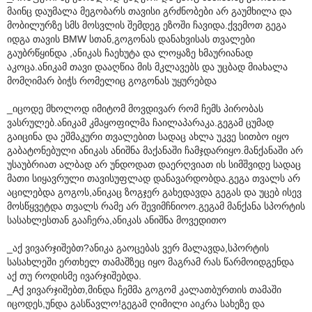
მაინც დაუმალა მეგობარს თავისი გრძნობები არ გაუმხილა და
მობილურზე სმს მოსვლის შემდეგ ეზოში ჩავიდა.ქვემოთ გეგა
იდგა თავის BMW სთან,გოგონას დანახვისას თვალები
გაუბრწყინდა ,ანიკას ჩაეხუტა და ლოყაზე ხმაურიანად
აკოცა.ანიკამ თავი დააღწია მის მკლავებს და უცბად მიახალა
მომღიმარ ბიჭს რომელიც გოგონას უყურებდა
_იცოდე მხოლოდ იმიტომ მოვდივარ რომ ჩემს პირობას
ვასრულებ.ანიკამ კმაყოფილმა ჩაილაპარაკა.გეგამ ცუმად
გაიცინა და ეშმაკური თვალებით სადაც ახლა უკვე სითბო იყო
გაბატონებული ანიკას ანიშნა მაქანაში ჩამჯდარიყო.მანქანაში არ
უსაუბრიათ ალბად არ უნდოდათ დაერღვიათ ის სიმშვიდე სადაც
მათი სიყავრული თავისუფლად დანავარდობდა.გეგა თვალს არ
აცილებდა გოგოს,ანიკაც ზოგჯერ გახედავდა გეგას და უცებ ისევ
მოსწყვეტდა თვალს რამე არ შევიმჩნიოო.გეგამ მანქანა სპორტის
სასახლესთან გააჩერა,ანიკას ანიშნა მოვედითო
_აქ ვივარჯიშებთ?ანიკა გაოცებას ვერ მალავდა,სპორტის
სასახლეში ერთხელ თამაშზეც იყო მაგრამ რას წარმოიდგენდა
აქ თუ როდისმე ივარჯიშებდა.
_Aქ ვივარჯიშებთ,მინდა ჩემმა გოგომ კალათბურთის თამაში
იცოდეს,უნდა გასწავლო!გეგამ ღიმილი აიკრა სახეზე და