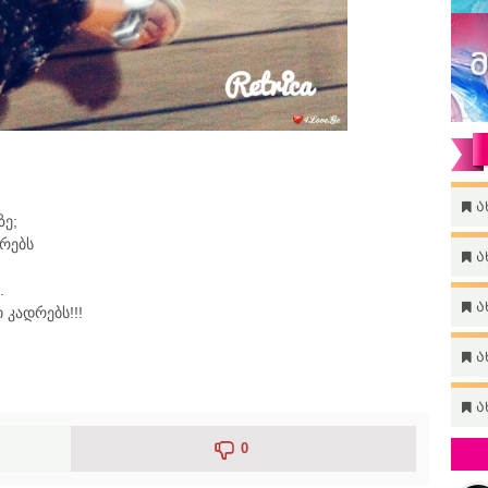
ა
ზე;
რებს
ა
.
ა
 კადრებს!!!
ა
ა
0