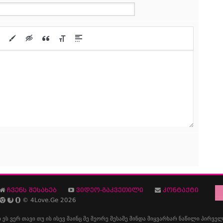
ჩვენს შესახებ
ვიდეო-გაკვეთილი
კონტაქტი
© 4Love.Ge 2026
ი
ეს
ვერ
თავი
თუ
ის
ისევ
მაინც
მე
მეორე
მესამე
მინდა
მიყვარხარ
ნაწილი
პირველ