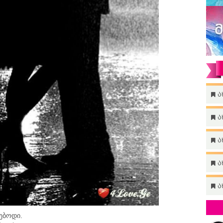
ა
ა
ა
ა
ა
ებოდი.