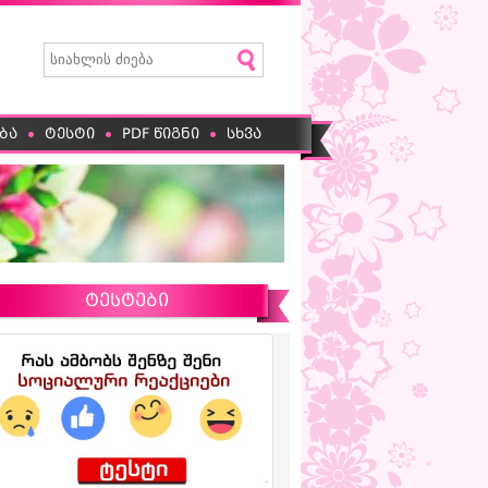
ბა
ტესტი
PDF წიგნი
სხვა
ტესტები