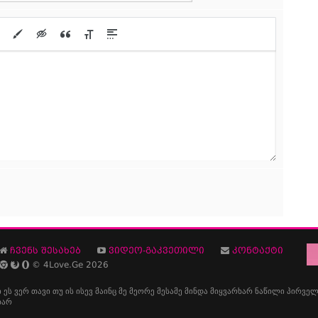
ჩვენს შესახებ
ვიდეო-გაკვეთილი
კონტაქტი
© 4Love.Ge 2026
ი
ეს
ვერ
თავი
თუ
ის
ისევ
მაინც
მე
მეორე
მესამე
მინდა
მიყვარხარ
ნაწილი
პირველ
ხარ