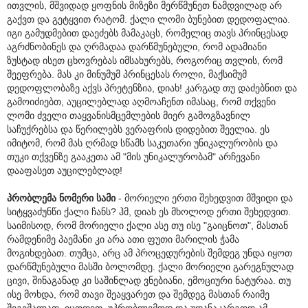
ითვლის, მშვიდად ყოფნის მიზეზი მერწმუნეთ ნამდვილად არ
გაქვთ და გეტყვით რატომ. ქალი ლომი ბუნებით დედოფალია.
იგი გამუდმებით დაეძებს მამაკაცს, რომელიც თავს პრინცესად
აგრძნობინეს და ღრმადაა დარწმუნებული, რომ ადამიანი
ზუსტად ისეთ ცხოვრებას იმსახურებს, როგორიც თვლის, რომ
შეეფრება. მას კი მინუმუმ პრინცესას როლი, მაქსიმუმ
დედოფლობაზე აქვს პრეტენზია, დიახ! კარგად თუ დაძებნით და
გამოიძიებთ, აუცილებლად აღმოაჩენთ იმასაც, რომ თქვენი
ლომი ძველი თაყვანისმცემლების მიერ გამოგზავნილ
საჩუქრებსა და წერილებს ვერაფრის დიდებით შეელია. ეს
იმიტომ, რომ მას ღრმად სწამს საკუთარი უნიკალურობის და
თუკი თქვენზე გააკეთა ამ "მის უნიკალურობამ" არჩევანი
დააფასეთ აუცილებლად!
პრობლემა ნომერი სამი
- მორიელი ერთი შეხედვით მშვიდი და
სიტყვაძუნწი ქალი ჩანს? ჰმ, დიახ ეს მხოლოდ ერთი შეხედვით.
საიმისოდ, რომ მორიელი ქალი ასე თუ ისე "გაიცნოთ", მასთან
რამდენიმე პაემანი კი არა ათი ფუთი მარილის ჭამა
მოგიხდებათ. თუმცა, არც ამ პროცედურების შემდეგ უნდა იყოთ
დარწმუნებული მასში ბოლომდე. ქალი მორიელი გარეგნულად
ცივი, შინაგანად კი საშინლად ვნებიანი, ემოციური ნატურაა. თუ
ისე მოხდა, რომ თავი შეაყვარეთ და შემდეგ მასთან რაიმე
შეგეშალათ, იცოდეთ, უპრობლემოდ და უდანაკარგოდ ამ