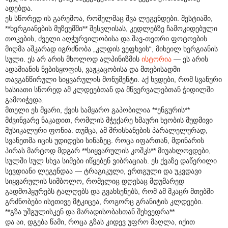
ადებდა.
ეს სწორედ ის გარემოა, რომელმაც შვა ლეგენდები. მესტიაში,
**ხერგიანების მუზეუმში** შესვლისას, კედლებზე ჩამოკიდებული
თოკების, ძველი აღჭურვილობისა და შავ-თეთრი ფოტოების
მიღმა აშკარად იგრძნობა „კლდის ვეფხვის“, მიხეილ ხერგიანის
სული. ეს არ არის მხოლოდ ალპინიზმის
ისტორია
— ეს არის
ადამიანის ნებისყოფის, ვაჟკაცობისა და მთებისადმი
თავგანწირული სიყვარულის მონუმენტი. აქ ხვდები, რომ სვანური
ხასიათი სწორედ ამ კლდეებთან და მწვერვალებთან ჭიდილში
გამოიჭედა.
მთელი ეს მყარი, ქვის სამყარო გაპობილია **ენგურის**
მძვინვარე ნაკადით, რომლის მჭექარე ხმაური ხეობის მუდმივი
მუსიკალური ფონია. თუმცა, ამ მრისხანების პარალელურად,
სვანეთმა იცის უდიდესი სინაზეც. როცა იფართან, მდინარის
პირას მარტოდ მდგარ **სიყვარულის კოშკს** მიუახლოვდები,
სულში სულ სხვა სიმები იწყებენ ვიბრაციას. ეს ქვაზე დაწერილი
სევდიანი ლეგენდაა — ტრაგიკული, ერთგული და უკვდავი
სიყვარულის სიმბოლო, რომელიც დღესაც მდუმარედ
გადმოჰყურებს ტალღებს და გვახსენებს, რომ ამ მკაცრ მთებში
გრძნობები ისეთივე მტკიცეა, როგორც გრანიტის კლდეები.
**გზა უშგულისკენ და მარადისობასთან შეხვედრა**
და აი, დგება წამი, როცა გზას კიდევ უფრო მაღლა, იქით