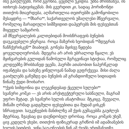
ისე გაიელვებს, რომ გგონია, ცეცხლი უკიდია. უშბა მრისხანეა, ის
ითხოვს პატივისცემას. მის გვერდით კი, სადაც ჰორიზონტი
თითქოს მთავრდება, აღმართულია თეთრებში გამოწყობილი
მესაყდრე — **შხარა**, საქართველოს უმაღლესი მწვერვალი,
რომელიც მარადიული სიმშვიდით დაჰყურებს მის ფესვებთან
მიყუჟულ სამყაროს.
ამ მწვერვალების კალთებიდან მოისწრაფვის ბუნების
დაუკავებელი ენერგია. როცა მაზერის ხეობიდან **შდუგრას
ჩანჩქერისკენ** მიაბიჯებ, გონება მყისვე წყდება
ყოველდღიურობას. შდუგრა არ არის უბრალოდ წყალი; ეს
მყინვარების გულიდან წამოსული მგრგვინავი სტიქიაა, რომელიც
კლდეებზე მრისხანედ ეცემა, ჰაერში ათასობით ნაპერწკლად
იფანტება და სახეზე ყინულოვან ნამად გეფრქვევა. მისი ძალა
გაიძულებს გაჩუმდე და ბუნების ამ გრანდიოზული სიდიადის
წინაშე ქედი მოიხარო.
**ქვის სიმფონია და ლეგენდებად ქცეული სულები**
სვანური კოშკი — ეს არის არქიტექტურული სასწაული, მაგრამ
უფრო მეტად, ეს სვანური სულის ანატომიაა: მტკიცე, შეუვალი,
მიწაში ღრმად გადგმული ფესვებითა და მუდამ ცისკენ
სწრაფვით. საუკუნეების მანძილზე ამ ქვის გუშაგებმა გაუძლეს
მტერსაც, ზვავსაც და დაუნდობელ დროსაც. როცა კოშკის უხეშ,
ცივ კედელს ეხები, თითქოს ფიზიკურად გრძნობ იმ ადამიანების
ხელის სითბოს, ვინც საუკუნეების წინ ამ ქვებს ერთმანეთზე