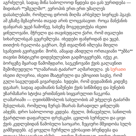
აგრძელებ, სადაც მიწა საბოლოოდ წყდება და ცას უერთდება —
მიდიხარ **უშგულში**, ევროპის ერთ-ერთ უმაღლეს
დასახლებაში, რომელიც დროის მიღმა არსებულ სივრცეს ჰგავს.
ამ გზაზე მგზავრობა თავად არის ლოცვასავით. როცა მანქანის
ფანჯარას უცებ ჩამოწევ, სახეზე მოგეფეთქება ისეთი
ყინულოვანი, მჭრელი და თავისუფალი ქარი, რომ თვალები
სიხარულისგან გეცრემლება. იხედები ფანჯრიდან და უცებ,
თითქოს რეალობა გაქრაო, შენ თვალწინ იშლება მთელი
სვანეთის გვირგვინი: შორს, ამაყად აზიდული ორთავიანი **უშბა**
თავისი მისტიკური დიდებულებით გადმოგყურებს, იქვე კი,
ბორცვზე მყარად წამომჯდარი, საუკუნოვანი ქვის გალავნით
შემოზღუდული **ლამარიას ტაძარი** აღმართულა. ეს
სურათი
ისეთი ძლიერია, ისეთი მხატვრული და ემოციით სავსე, რომ
გული საგულედან გივარდება. ხვდები, რომ დედამიწის კიდეზე
დგახარ, სადაც ადამიანის ნაშენები ქვის სიწმინდე და ბუნების
უზარმაზარი სტიქია ერთმანეთს სიყვარულით ჩაეკონა.
ლამარიაში — ღვთისმშობლის სახელობის ამ უძველეს ტაძარში
შესვლისას, რომელიც ზურგს შხარას მარადიულ ყინულებს
აბჯენს, დრო საბოლოოდ კვდება. ძველი, მინავებული, სანთლის
ჭვარტლით დაფარული ფრესკები, ცვილის სურნელი და ცივი
ქვის კედლებიდან წამოსული საოცარი, ზეციური მშვიდობა სულს
გიმშვიდებს. აქ ყოველი ჩურჩული ექოსავით ბრუნდება და
ლოცვა სხვაგვარად ისმის — უფრო მართლად, უფრო ახლოს