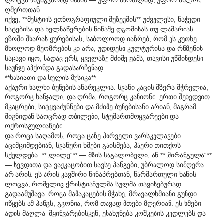
ღმერთთან.
იქვე, **მესტიის ეთნოგრაფიული მუზეუმის** უძველესი, ნაჭედი
ხატებისა და ხელნაწერების წინაშე დგომისას თუ ლამარიას
ეზოში შხარას ყურებისას, საბოლოოდ იაზრებ, რომ ეს კუთხე
მხოლოდ მეომრების კი არა, უდიდესი კულტურისა და რწმენის
საცავი იყო, სადაც ერს, ყველაზე მძიმე ჟამს, თავისი უწმინდესი
საუნჯე აჰქონდა გადასარჩენად.
**ხასიათი და სულის მუსიკა**
აქაური ხალხი ბუნების ანარეკლია. სვანი კაცის მზერა მჭრელია,
როგორც ხანჯალი, და ღრმა, როგორც კანიონი. ერთი შეხედვით
მკაცრები, სიტყვაძუნწები და მძიმე ბუნებისანი არიან, მაგრამ
შიგნიდან საოცრად თბილები, სტუმართმოყვარეები და
ოქროსგულიანები.
და როცა საღამოს, როცა ცაზე პირველი ვარსკვლავები
აციმციმდებიან, სვანური ხმები გაისმება, ჰაერი თითქოს
სქელდება. **„ლილე“** — მზის საგალობელი, ან **„მირანგულა“**
— სევდითა და ვაჟკაცობით სავსე ჰანგები, უბრალოდ სიმღერა
არ არის. ეს არის კავშირი წინაპრებთან, წარმართული ხანის
ლოცვა, რომელიც ქრისტიანულმა სულმა თავისებურად
გადაამუშავა. როცა მამაკაცების მჭახე, მრავალხმიანი გუნდი
იწყებს ამ ჰანგს, გგონია, რომ თავად მთები მღერიან. ეს ხმები
ადის მაღლა, მყინვარებისკენ, ეხახუნება კოშკების კედლებს და