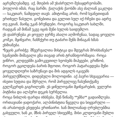
აცრემლებამდე. აქ, მთების ამ უსასრულო მესაყდრეობაში,
პოულობ იმას, რაც ბარში, ქალაქის ქაოსში ასე ძალიან გაკლდა
— საკუთარ, ნამდვილ თავს. ამიტომაც არის, რომ სვანეთიდან
ერთხელ წასული, გონებითა და გულით სულ იქ რჩები და ადრე
თუ გვიან, მაინც უკან ბრუნდები, როგორც საკუთარ სახლში,
რადგან ამ მიწამ უკვე იცის შენი სულის საიდუმლო.
ეს დაბრუნება კი ყოველ ჯერზე ახალი აღმოჩენაა, სადაც ყოველი
კოშკი, მყინვარი, ჩანჩქერი თუ ტაძარი შენს შინაგან ხმას
ეხმიანება.
*ზეცის კარიბჭე: მწვერვალთა მისტიკა და შდუგრას მრისხანება**
სვანეთში მიმავალი გზა თავად არის ტრანსფორმაცია. როცა
ვიწრო, კლდეებში გამოკვეთილ ხეობებს მიჰყვები, გრძნობ,
როგორ გცილდება ბარის შფოთი, როგორ პატარავდება შენი
ყოველდღიური საზრუნავი და მის ადგილს იკავებს
პირველქმნილი, დიდებული მოლოდინი. აქ ჰაერი სხვაგვარია —
ისეთი სუფთა და მჭრელი, რომ პირველივე ჩასუნთქვაზე
გულმკერდს გიგრილებს. ეს ყინულოვანი მყინვარების, ველური
პიტნისა და ალპური დეკის სურნელია.
როცა ნისლის ფარდა იხსნება, შენ წინაშე **უშბა** გადაიშლება.
ორთავიანი ჯადოქარი, ალპინისტთა წყევლა და სიყვარული —
ის არასოდეს გხვდება ერთნაირი. ხან მთლიანად ღრუბლებშია
გახვეული, ხან კი, მზის პირველ სხივებზე, მისი კლდოვანი შუბლი