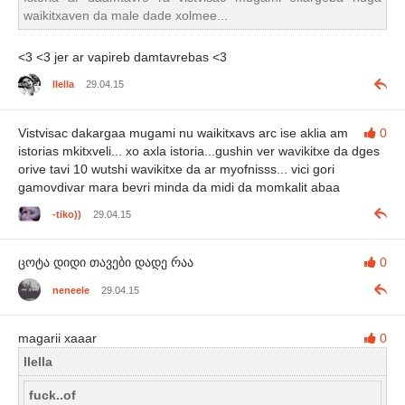
waikitxaven da male dade xolmee...
<3 <3 jer ar vapireb damtavrebas <3
llella
29.04.15
Vistvisac dakargaa mugami nu waikitxavs arc ise aklia am
0
istorias mkitxveli... xo axla istoria...gushin ver wavikitxe da dges
orive tavi 10 wutshi wavikitxe da ar myofnisss... vici gori
gamovdivar mara bevri minda da midi da momkalit abaa
-tiko))
29.04.15
ცოტა დიდი თავები დადე რაა
0
neneele
29.04.15
magarii xaaar
0
llella
fuck..of