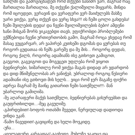
სახლში და გამოგიცხადეთ რომ თქვენი სასიძო ვარ, მაგრამ რაც
მართალია მართალია, მე თქვენი ქალიშვილი მიყვარს, მინდა
რომ იცოედეთ, ვერავინ და ვერაფერი ვერ მაიძულებს მასზე
უარი ვთქვა, ვერც თქვენ და ვერც სხვა!!! ის ჩემი ცოლი გახდება!
ჩემი შვილების დედა! და ჩვენი შვილიშვილების ბებო! ამდენი
ხანი მისგან შორს ვიკავებდი თავს, ვფიქრობდი პრობლემები
ექმნებოდა ჩვენი ურთიერთობის გამო, მაგრამ როცა ვხედავ რომ
მასაც ვუყვარვარ, არ ვაპირებ კუთხეში დგომას და ყურებას თუ
როგორ ცუდათაა ის ჩემს გარეშე და მე მის... როგორც დედას,
როგოც ქალს, როგორც ადამიანს ისე გთხოვთ გამიგოთ,
გაუგოთ, გაგვიგოთ და მოგვცეთ უფლება რომ ვიყოთ
ბედნიერები, სიმართლე რომ ვთქვა მაგას დიდად არ ვდარდობ
და დიდ მნიშვნელობას არ ვანიჭებ, უბრალოდ როგოც წესიერი
ადამიანი ისე გთხოვთ მის ხელს... ვიცი რომ ჯერ მაგაზე ფიქრი
ადრეა მაგრამ მე მაინც გითარით ჩემი სათქმელი!!!- მან
უბარლოდ გამიღიმა.
-მე აღარაფერი მაქვს სათქმელი, ბედნიერებას გისურვებსთ და
გაუფრთხილდი...-მეც გავუღიმე.
-გპირდებით!-სოფოს ოთახში შევედი, ნერვიულად დადიოდა
ეინდა უკან.
-წამო წავედით!-გავიცინე და ხელი მოვკიდე.
-უჩა...
-ყველაფერი კარგადაა!-გავხედე, შუბლზე ვაკოცე და