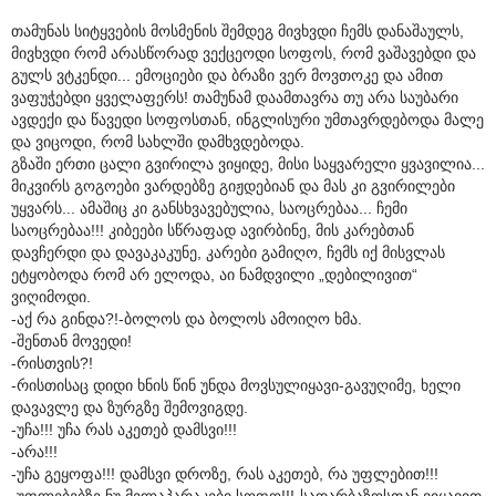
თამუნას სიტყვების მოსმენის შემდეგ მივხვდი ჩემს დანაშაულს,
მივხვდი რომ არასწორად ვექცეოდი სოფოს, რომ ვაშავებდი და
გულს ვტკენდი... ემოციები და ბრაზი ვერ მოვთოკე და ამით
ვაფუჭებდი ყველაფერს! თამუნამ დაამთავრა თუ არა საუბარი
ავდექი და წავედი სოფოსთან, ინგლისური უმთავრდებოდა მალე
და ვიცოდი, რომ სახლში დამხვდებოდა.
გზაში ერთი ცალი გვირილა ვიყიდე, მისი საყვარელი ყვავილია...
მიკვირს გოგოები ვარდებზე გიჟდებიან და მას კი გვირილები
უყვარს... ამაშიც კი განსხვავებულია, საოცრებაა... ჩემი
საოცრებაა!!! კიბეები სწრაფად ავირბინე, მის კარებთან
დავჩერდი და დავაკაკუნე, კარები გამიღო, ჩემს იქ მისვლას
ეტყობოდა რომ არ ელოდა, აი ნამდვილი „დებილივით“
ვიღიმოდი.
-აქ რა გინდა?!-ბოლოს და ბოლოს ამოიღო ხმა.
-შენთან მოვედი!
-რისთვის?!
-რისთისაც დიდი ხნის წინ უნდა მოვსულიყავი-გავუღიმე, ხელი
დავავლე და ზურგზე შემოვიგდე.
-უჩა!!! უჩა რას აკეთებ დამსვი!!!
-არა!!!
-უჩა გეყოფა!!! დამსვი დროზე, რას აკეთებ, რა უფლებით!!!
-უფლებებზე ნუ მელაპარაკები სოფო!!!-სადარბაზოსთან ვიყავით