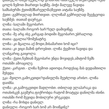
ცოლს ზემოთ მიართვი საუზმე.-ბიჭი მალევე წავიდა
სამსახურში.ქეთიმ(მზარეულმა)ზევით აიტანა საუზმე.
ქეთი:-გემრიელად მიირთვით.-ლლიზამ გემრიელად შეექცეოდა
საუზმეს. თათამ დაურეკა.
ლიზა:-სალამი მეგობარო.
თათა:-სალამი.როგორ ხარ?სულ დამივიწყე.
ლიზა:-მე არც ისე კარგად.ბოდიში მეგობარო,უბრალოდ.
თათა:-გცალია?მომენატრე.
ლიზა:-კი მცალია.აქ მოდი,მისამართი ხომ იცი?
თათა:-კი ვიცი.მაშინ დროებით.-ლიზა ქვემოთ ჩავიდა და
ლანგარიც გაიყოლა.
ლიზა:-ქეთი,ჩემთან მეგობარი უნდა მოვიდეს,ამიტომ ჩემს
ოთახში ამოაცილე.
ქეთი:-კარგით.- ლიზა ზემოთ ადიოდა,როდესაც მას დედამთილი
შეხვდა.
ეკა:-შვილო,გამოკეთდი?დანიელმა შეუძლოდ არისო.-ლიზა
დაიბნა.
ლიზა:-კი,გამოვკეთდი მადლობთ.-თბილად ელაპარაკა და
ოთახისკენ გაეშურა,ფიქრობდა რატომ მოატყუა დანილმა ისინი.
ოთახში რომ შევიდა მობილური ურეკავდა.
ლიზა:-რა მოხდა დანიელ.
დანიელი:-როგორ ხარ.ხომ არ მოიწყინე?