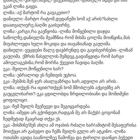
უკან ლიზა გაყვა.
ლიზა:-აქ მარტომ რა გავაკეთო?
დანიელი:-მარტო რატომ,დედაჩემი ხომ აქ არის?სახლი
დაათვალიერე,ბაღში გაისეირნე.
ლიზა:-კარგი,რა გაეწყობა.-ლიზა მოწყენილი დაჯდა
საწოლზე,დანიელმა შეამჩნია რომ მისმა ცოლმა მოიწყინა,მას
მიუახლოვდა ხელი მოკიდა და თავაზიანად გაუღიმა.
დანიელი:-ვეცდები მალე დავბრუნდე და გავისეირნებთ.-ლიზამ
გაუღიმა. ქმრის წასვლლის შემდეგ,გადაწყვიტა რომ ბარგი
ამოელაგებინა,რომ მორჩა ქვევით ჩავიდა ბაღში.
ეკა:-შვილო,მოწყენილი ხარ?
ლიზა:-უბრალოდ ეს ჩემთვის უცხოა.
ეკა:-მესმის.შენ ჯერ ახალგაზრდა ხარ,ადვილი არ არის..
ლიზა:-თქვენ რა იცით?თქვენ ხომ მშობლებს აქციებზე არ
გაუცვლიხართ?-ეკა ცდილობდა ზრდილობიანი და მომთმენი
ყოფილიყო.
ეკა:-ჩემ შვილს შეეჩვევი და შეგიყვარდება.
ლიზა:-იმედი არ გქონდეთ,რადგან მე არ მაქვს!-გოგონამ
ზედმეტად მკაცრად თქვა ეს.
ეკა:-მისმინე!შენ ახლა ამ ოჯახის რძალი ხარ!ამიტომ შესაფერისა
მოიქეცი.არ გაბედო და ჩემს შვილს გული არ ატკინო.-ლიზა
ოთახში ავიდა.სააწოლზეე წამოწვა და ტირილი დაიწყო.ბეჭედი