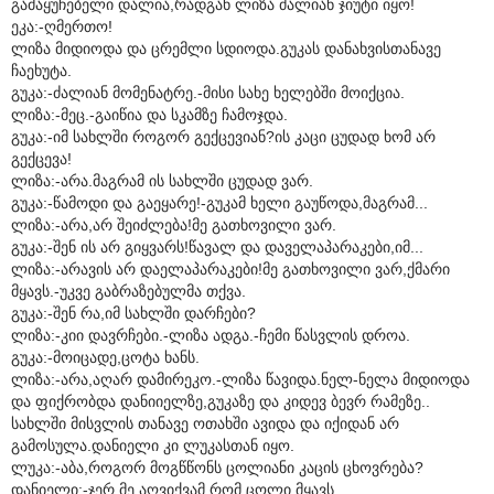
გამაყუჩებელი დალია,რადგან ლიზა ძალიან ჯიუტი იყო!
ეკა:-ღმერთო!
ლიზა მიდიოდა და ცრემლი სდიოდა.გუკას დანახვისთანავე
ჩაეხუტა.
გუკა:-ძალიან მომენატრე.-მისი სახე ხელებში მოიქცია.
ლიზა:-მეც.-გაიწია და სკამზე ჩამოჯდა.
გუკა:-იმ სახლში როგორ გექცევიან?ის კაცი ცუდად ხომ არ
გექცევა!
ლიზა:-არა.მაგრამ ის სახლში ცუდად ვარ.
გუკა:-წამოდი და გაეყარე!-გუკამ ხელი გაუწოდა,მაგრამ...
ლიზა:-არა,არ შეიძლება!მე გათხოვილი ვარ.
გუკა:-შენ ის არ გიყვარს!წავალ და დაველაპარაკები,იმ...
ლიზა:-არავის არ დაელაპარაკები!მე გათხოვილი ვარ,ქმარი
მყავს.-უკვე გაბრაზებულმა თქვა.
გუკა:-შენ რა,იმ სახლში დარჩები?
ლიზა:-კიი დავრჩები.-ლიზა ადგა.-ჩემი წასვლის დროა.
გუკა:-მოიცადე,ცოტა ხანს.
ლიზა:-არა,აღარ დამირეკო.-ლიზა წავიდა.ნელ-ნელა მიდიოდა
და ფიქრობდა დანიიელზე,გუკაზე და კიდევ ბევრ რამეზე..
სახლში მისვლის თანავე ოთახში ავიდა და იქიდან არ
გამოსულა.დანიელი კი ლუკასთან იყო.
ლუკა:-აბა,როგორ მოგწწონს ცოლიანი კაცის ცხოვრება?
დანიელი:-ჯერ მე აღვიქვამ,რომ ცოლი მყავს.