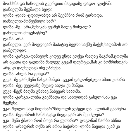
მოიხსნა და საწოლის გვერდით მაგიდაზე დადო. ფიქრში
დანიელმა შეუშალა ხელი.
ლიზა:-დიახ.-ცდილობდა არ შეემჩნია რომ ტიროდა.
დანიელი:-მოწყენილი ხარ?
ლიზა:-მე...არა,მუსიკას ვუსმენ.მალე მოხვალ?
დანიელი:-მოგენატრე?
ლიზა:-არა!
დანიელი:-ვერ მოვდივარ მაპატიე.ბევრი საქმე მაქვს,საღამოს არ
დამელოდო.
ლიზა:-კარგი.-დანიელს კიდევ უნდა ეთქვა რაღაც მაგრამ,ცოლმა
არ აცადა და გაუთიშა.მალევე გუკამ დაურეკა,მას კი ნომრისთვის
არც კი დაუხედავს ისე უპასუხა.
ლიზა:-ახლა რა გინდა!?
გუკა:-მე ვარ,შენი ნახვა მინდა.-გუკამ დაღონებული ხმით უთხრა.
ლიზა:-მეც ყველაზე მეტად ახლა ეს მინდა.
გუკა:-ჩვენ ბაღში გნახავ,ნახევარ საათში.
ლიზა:-კარგი.-ლიზა გაემზადა და სახლიდან გასვლისას ეკა
შეეჩეხა.
ეკა:-შვილო,სად მიდიხარ?მძღოლს ვეტყვი და...-ლიზამ გააჩერა.
ლიზა:-მეგობრის სანახავად მივდივარ.არ შეიძლება?
ეკა:-შენი ქმარი რომ მოვა რა ვუთხრა!?-გოგონამ წარბი ასწია.
ლიზა:-არაფრის თქმა არ არის საჭირო!-ლიზა წავიდა ეკამ კი