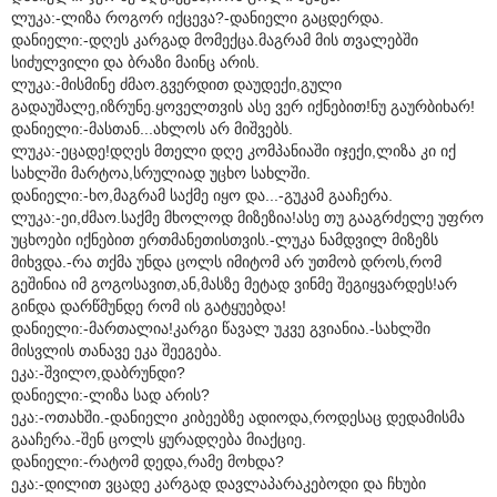
ლუკა:-ლიზა როგორ იქცევა?-დანიელი გაცდერდა.
დანიელი:-დღეს კარგად მომექცა.მაგრამ მის თვალებში
სიძულვილი და ბრაზი მაინც არის.
ლუკა:-მისმინე ძმაო.გვერდით დაუდექი,გული
გადაუშალე,იზრუნე.ყოველთვის ასე ვერ იქნებით!ნუ გაურბიხარ!
დანიელი:-მასთან...ახლოს არ მიშვებს.
ლუკა:-ეცადე!დღეს მთელი დღე კომპანიაში იჯექი,ლიზა კი იქ
სახლში მარტოა,სრულიად უცხო სახლში.
დანიელი:-ხო,მაგრამ საქმე იყო და...-გუკამ გააჩერა.
ლუკა:-ეი,ძმაო.საქმე მხოლოდ მიზეზია!ასე თუ გააგრძელე უფრო
უცხოები იქნებით ერთმანეთისთვის.-ლუკა ნამდვილ მიზეზს
მიხვდა.-რა თქმა უნდა ცოლს იმიტომ არ უთმობ დროს,რომ
გეშინია იმ გოგოსავით,ან,მასზე მეტად ვინმე შეგიყვარდეს!არ
გინდა დარწმუნდე რომ ის გატყუებდა!
დანიელი:-მართალია!კარგი წავალ უკვე გვიანია.-სახლში
მისვლის თანავე ეკა შეეგება.
ეკა:-შვილო,დაბრუნდი?
დანიელი:-ლიზა სად არის?
ეკა:-ოთახში.-დანიელი კიბეებზე ადიოდა,როდესაც დედამისმა
გააჩერა.-შენ ცოლს ყურადღება მიაქციე.
დანიელი:-რატომ დედა,რამე მოხდა?
ეკა:-დილით ვცადე კარგად დავლაპარაკებოდი და ჩხუბი