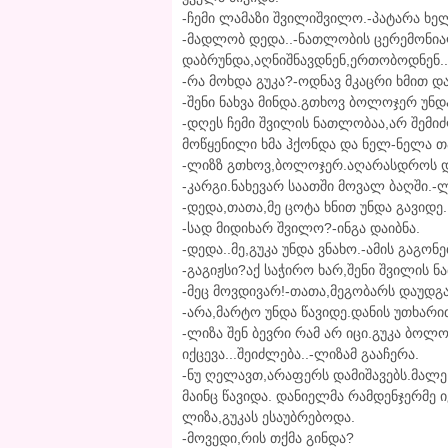
-ჩემი ლამაზი შვილიშვილო.-პატარა ხე
-მადლობ დედა..-ნათლობის ცერემონიალ
დაბრუნდა,აღნიშნავდნენ,ერთობოდნენ.. 
-რა მოხდა გუკა?-ოდნავ მკაცრი ხმით დ
-შენი ნახვა მინდა.გთხოვ ბოლოჯერ უნ
-დღეს ჩემი შვილის ნათლობაა,არ შემი
მოწყენილი ხმა ჰქონდა და ნელ-ნელა თ
-ლიზზ გთხოვ,ბოლოჯერ.აღარასდროს დ
-კარგი.ნახევარ საათში მოვალ ბაღში.-
-დედა,თათა,მე ცოტა ხნით უნდა გავიდე.
-სად მიდიხარ შვილო?-ინგა დაიბნა.
-დედა..მე,გუკა უნდა ვნახო.-ამის გაგონე
-გაგიჟსი?აქ საჭირო ხარ,შენი შვილის 
-მეც მოვდივარ!-თათა,მეგობარს დაუდგა
-არა,მარტო უნდა წავიდე.დანის უთხარ
-ლიზა შენ ბევრი რამ არ იცი.გუკა ბო
იქცევა...შეიძლება..-ლიზამ გააჩერა.
-ნუ ღელავთ,არაფერს დამიშავებს.მალე 
მაინც წავიდა. დანიელმა რამდენჯერმე ი
ლიზა,გუკას ესაუბრებოდა.
-მოვედი,რის თქმა გინდა?