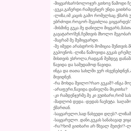
-მიყვარხარ!ბოლოჯერ გთხოვ წამოდი ჩე
-გუკა,გაჩერდი.რამდენჯერ უნდა გითხრა
-ლიზა,იმ კაცის გამო რომელსაც ქმარს
ებრძოდი.როგორ შეგიძლია გიყვარდეს?!
-მისმინე გუკა.მე დანიელი მიყვარს,მა
გავატარო!შენ,ჩემთვის მხოლო მეგობარ
-მაგრამ მე შემიყვარდი.
-მე იმედი არასდროს მომიცია შენთვის
გეპოვნოს.-ლიზა წამოვიდა.გუკას ცრემ
მისთვის ესროლა,რადგან შემდეგ დანაშ
წავიდა და სამუდამოდ წავიდა.
ინგა და თათა სახლში ვერ ისვენებდნენ
მივიდნენ.
-რა მოხდა შვილო?რაო გუკამ?-ინგა მ
-არაფერი,წავიდა.დანიელმა მიკითხა?
-კი რამდენჯერმე.მე კი ვუთხარი,რომ სა
-მადლობ დედა.-დედას ჩაეხუტა. საღამ
ქმართან.
-საყვარელო,სად წახვედი დღეს?-ლიზამ
-საყვარელო..დანი,გუკას სანახავად ვიყ
-რა?!ხომ გითხარი არ წხვალ მეთქი!?-