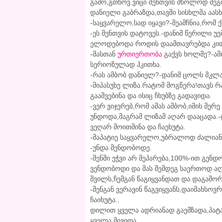
გამო,გთხოვ.ვიცი შენთვის მხოლოდ მეგობ
დანიელი გაბრაზდა,თავში სისხლმა აასხ
-საყვარელო,სად იყავი?-შეამჩნია,რომ 
-ეს შენთვის დატოვეს.-დანიმ წერილი უ
ელოდებოდა როდის დაამთავრებდა კით
-მასთან
ურთიერთობა
გაქვს ხოლმე?-ამი
სერიოზულად ჰკითხა.
-რას ამბობ დანიელ?-დანიმ ცოლს მკლ
-მიპასუხე ლიზა.რატომ მოგწერა!თავს რ
გააშვებინა და ისიც ჩხუბზე გადავიდა.
-ვერ ვიჯერებ,რომ ამას ამბობ,იმის მერ
უნდოდა,მაგრამ ლიზამ აღარ დააცადა.-
ვეღარ მოითმინა და ჩაეხუტა.
-მაპატიე საყვარელო,უბრალოდ ძალიან 
-უნდა მენდობოდე.
-შენში ეჭვი არ მეპარება,100%-ით გენდ
ვენდობოდი და მას შემდეგ საერთოდ აღ
შვილს,ჩემგან წაგიყვანდათ და დაგაშო
-შენგან ვერავინ წაგვიყვანს,დაიმახსო
ჩაიხუტა..
დილით ყველა ადრიანად გაემზადა,პატა
ყველა მივიდა.