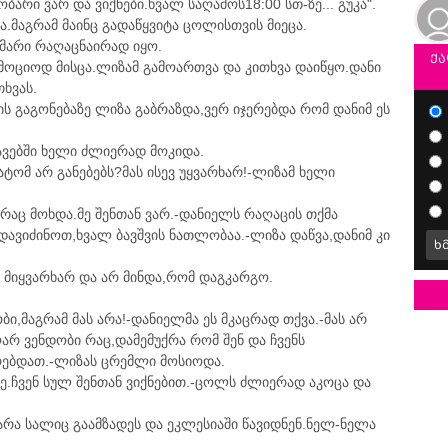
არი ვარ და ვიქნები.ხვალ საღამოს18:00 სთ-ზე... გუკა".
ა.მაგრამ მაინც გადაწყვიტა ცოლისთვის მიეცა.
ქმარი რაღაცნაირად იყო.
ქა
ემოციოდ მისცა.ლიზამ გამოართვა და კითხვა დაიწყო.დანი
ხვას.
ს გაგონებაზე ლიზა გაბრაზდა,ვერ იჯერებდა რომ დანიმ ეს
ავებში ხელი ძლიერად მოკიდა.
ატომ არ განებებს?მას ისევ უყვარხარ!-ლიზამ ხელი
ე რაც მოხდა.მე შენთან ვარ.-დანიელს რაღაცის თქმა
დავიძინოთ,ხვალ ბავშვის ნათლობაა.-ლიზა დაწვა,დანიმ კი
ხ
მიყვარხარ და არ მინდა,რომ დაგკარგო.
ობი,მაგრამ მას არა!-დანიელმა ეს მკაცრად თქვა.-მას არ
არ ვენდობი რაც,დამემუქრა რომ შენ და ჩვენს
რებდათ.-ლიზას ცრემლი მოსიოდა.
ვრე.ჩვენ სულ შენთან ვიქნებით.-ცოლს ძლიერად აკოცა და
რა სალიც გაამზადეს და ეკლესიაში წავიდნენ.ნელ-ნელა