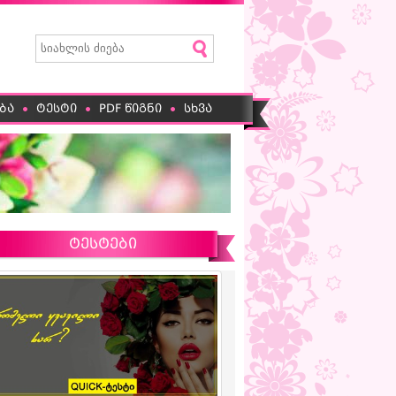
ბა
ტესტი
PDF წიგნი
სხვა
ტესტები