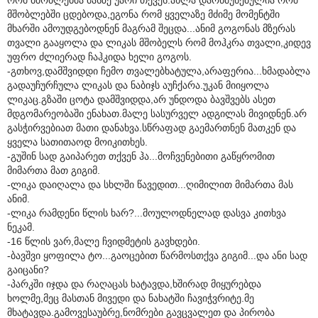
მშობლებში ცდებოდა,ეგონა რომ ყველაზე მძიმე მომენტში
მხარში ამოუდგებოდნენ მაგრამ შეცდა...ანიმ გოგონას მზერას
თვალი გააყოლა და ლიკას მშობელს რომ მოჰკრა თვალი,კიდევ
უფრო ძლიერად ჩაჰკიდა ხელი გოგოს.
-გთხოვ,დამშვიდდი ჩემო თვალებხატულა,არაფერია...ხმადაბლა
გადაუჩურჩულა ლიკას და ნაბიჯს აუჩქარა.უკან მიიყოლა
ლიკაც.გზაში ცოტა დამშვიდდა,არ უნდოდა ბავშვებს ასეთ
მდგომარეობაში ენახათ.მალე სასურველ ადგილას მივიდნენ.არ
გასჭირვებიათ მათი დანახვა.სწრაფად გაემართნენ მათკენ და
ყველა სათითაოდ მოიკითხეს.
-გუშინ სად გაიპარეთ თქვენ ჰა...მოჩვენებითი გაწყრომით
მიმართა მათ გიგიმ.
-ლიკა დაიღალა და სხლში წავედით...ღიმილით მიმართა მას
ანიმ.
-ლიკა რამდენი წლის ხარ?...მოულოდნელად დასვა კითხვა
ნეკამ.
-16 წლის ვარ,მალე ჩვიდმეტის გავხდები.
-ბავშვი ყოფილა ტო...გაოცებით წარმოსთქვა გიგიმ...და ანი სად
გაიცანი?
-პარკში იჯდა და რაღაცას ხატავდა,ხშირად მიყურებდა
ხოლმე,მეც მასთან მივედი და ნახატში ჩავიჭვრიტე.მე
მხატავდა.გამოვესაუბრე,ნომრები გავცვალეთ და პირობა