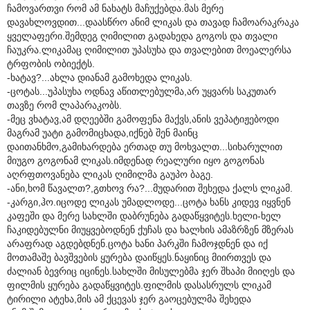
ჩამოვართვი რომ ამ ნახატს მაჩუქებდა.მას მერე
დავახლოვდით...დაასწრო ანიმ ლიკას და თავად ჩამოარაკრაკა
ყველაფერი.შემდეგ ღიმილით გადახედა გოგოს და თვალი
ჩაუკრა.ლიკამაც ღიმილით უპასუხა და თვალებით მოეალერსა
ტრფობის ობიექტს.
-ხატავ?...ახლა დიანამ გამოხედა ლიკას.
-ცოტას...უპასუხა ოდნავ აწითლებულმა,არ უყვარს საკუთარ
თავზე რომ ლაპარაკობს.
-მეც ვხატავ,ამ დღეებში გამოფენა მაქვს,ანის ვეპატიჟებოდი
მაგრამ უატი გამომიცხადა,იქნებ შენ მაინც
დაითანხმო,გამიხარდება ერთად თუ მოხვალთ...სიხარულით
მიუგო გოგონამ ლიკას.იმდენად რეალური იყო გოგონას
აღრფთოვანება ლიკას ღიმილმა გაუპო ბაგე.
-ანი,ხომ წავალთ?,გთხოვ რა?...მუდარით შეხედა ქალს ლიკამ.
-კარგი,ჰო.იცოდე ლიკას უმადლოდე...ცოტა ხანს კიდევ იყვნენ
კაფეში და მერე სახლში დაბრუნება გადაწყვიტეს.ხელი-ხელ
ჩაკიდებულნი მიუყვებოდნენ ქუჩას და ხალხის ამაზრზენ მზერას
არაფრად აგდებდნენ.ცოტა ხანი პარკში ჩამოჯდნენ და იქ
მოთამაშე ბავშვების ყურება დაიწყეს.ნაყინიც მიირთვეს და
ძალიან ბევრიც იცინეს.სახლში მისულებმა ჯერ შხაპი მიიღეს და
ფილმის ყურება გადაწყვიტეს.ფილმის დასასრულს ლიკამ
ტირილი ატეხა,მის ამ ქცევას ჯერ გაოცებულმა შეხედა