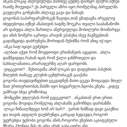
ანკას,ლიკაც ანერვიულდა.მაშინვე ცუდზე დაიწყო ფიქრი,იქნებ
რაიმე მოუვიდა?.ეს პირველი აზრი იყო,რომელმაც პირველმა
გაუჟღერა გონებაში.ახლავე გავა და ნახავს
გოგონას.საპირფარეშოსკენ წავიდა,თან გზადაგზა ირგვლივ
იხედებოდა,იქნებ ანასთვის სადმე მოეკრა თვალი.სააბაზანოში
არ დახვდა.ახლა მართლა ანერვიულდა.მობილური მოიმარჯვა
და ანის ნომერი აკრიფა.არავინ უპასუხა,ისევ ბავშვებთან
გადაწყვიტა დაბრუნება,შორიდან შენიშნა რომ ანიც იქ იყო.
-ანკა,სად იყავი გეძებდი.
-ალბათ აქეთ რომ მოვდიოდი ერთმანეთს ავცდით...ახლა
დამშვიდდა,რახან იცის რომ ქალი ჯანმრთელი და
სახსალამათია,არარაფერზე აღარ დარდობს.
-ვიცეკვოთ?...შესთავაზა ანიმ ლიკას და დადებითი პასუხის
მიღების თანავე კლუბის ცენტრისაკენ გააქანა
გოგონა.თავდავიწყებით ცეკვადნენ.მათი ცეკვა მოიცავდა მთელ
მათ ურთიერთობას,მასში იყო სიყვარული,ნდობა,ვნება...კიდევ
უამრავი სხვა გრძნობაც.
-მომცემთ უფლებას რომ გეცეკვოთ?...ანკასთან ერთ-ერთი
გოგონა მოვიდა,რომელიც ახლახანს გამოჩნდა დარბაზში.
-ლიკა წინააღმდეგი ხომ არ ხარ?...უარის ნიშნად ტავი გააქნია
და თავის ადგილს დაუბრუნდა.კარგად ხედავდა,როგორ
უყურებდა უცნობი გოგონა ანის,როგორი ვნებით აკიაფებული
მზერა ჰქონდა მას.ეს არც არის გასაკვირი ანი