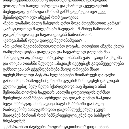
ერთადერთ ნათელ წერტილს და უხაროდა,ყველაფრის
მიუხედავად უხაროდა ის რომ განსხვავებული იყო.უკვე
შებინდებული იყო ანუკამ რომ გააღვიძა.
-ჩემო ლამაზო,მალე წასვლის დრო მოვა,მოვემზადოთ კარგი?
-კარგი,ოღონდ მაღლებს არ ჩავიცვამ...მაშინვე წამოიძახა
ლიკამ,როგორც კი სავარძლიდან წამოიმართა.
-კარგი,მაშინ დღეს დალევ,შევთანხმდით?...
-ჰო,კარგი შევთანხმდით,ოღონთ ცოტას...თითებით აჩვენა ქალს
რამდენად ცოტას დალევდა და საყვარლად გაუღიმა მას.
-ნამდვილი აფერისტი ხარ,კარგი თანახმა ვარ...გაიცინა ქალმა
და ლიკას ოთახში შეუძღვა...მაკიაჟს იკეტებ,ეს გადაწყვეტილება
განხილვას არ ექვემდებარება.მალე ორივენი მზად
იყვნენ,მხოლოდ პატარა ხელჩანთები მოიმარჯვეს და ტაქსი
გამოიძახეს.რამოდენიმე წუთში კლუბის წინ იდგნენ და ლიკას
გულის ცემაც ნელ-ნელა ჩქარდებოდა.ისე შეაბიჯა ანიმ
შენობაში,თითქოს საკუთარ სახლში ყოფილიყოს,ღრმად
შეისუნთქა ამაზრზენი სურნელი და ლიკას ღიმით ჩაჰკიდა
ხელი.სწრაფად მიიწევდნენ ხალხის ბრბოში და მალე
რამოდენიმე ახალგაზრდით დაკომპლექტებულ ჯგუფს
მიადგნენ,ბართან რომ ჩამწკრივებულიყვნენ და სასმელს
წრუპავდნენ.
-გამარჯობათ ბავშვებო,როგორ გიკითხოთ? დიდი ხანია