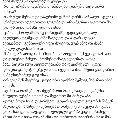
ანიმ,შემდეგ კი ძლიერად ჩაეხუტა ,ას.
-რა გატირებს ლიკუ,ჩემო ლამაზთვალება,ჩემო პატარა,რა
მოხდა?
-ის ძაღლი შემეცოდა,უპატრონოდ რომ დარჩა,საწყალი...კვლავ
ცრემლებად იღვრებოდა გოგონა,და ანის მკერდს ეკვროდა.მის
გულუბრყვილობაზე გაეღიმა ანის.
-კარგი ჩემო ლამაზო,ნუ ტირი,დამშვიდდი,გინდა ხვალ
ძაღლების თავშესაფარში წავიდეთ და პატარა ლეკვი
ავიყვანოთ...გენიალური იდეა მოუვიდა უცებ ანის და მასზე
აკრულ გოგონას ახარა.
-მართლა?მართლა მეუბნები?...სიხარულით შეხედა ლიკამ ანის
და დადებით პასუხის მოსმენითანავე,ძლიერად აკოცა
მას...პატარა ცუგა გვეყოლება,ანი რა დავარქვათ?...ცოტა
დაოკდა და აჟიტირებული ხმით შეეკითხა მისი ასეთი განწყობით
გაბედნიერებულ გოგონას.
-არ ვიცი,შენ შეურჩიე...ცოტა ხნის ფიქრის შემდეგ მიმართა ანიმ
ლიკას.
-აუ,მინდა რომ ერთად შევურჩიოთ რაიმე სახელი...გაბუსხა
მსხვილი ტუჩები გოგომ და მუდარით მიაჩერდა ანის.
-კარგი,მოდი ჩაპა დავარქვათ...ვეღარ გაუძლო გოგონას ნაწყენ
მზერას და ის სახელი შესთავაზა,რომელიც პირველი მოიგონა
და ამ სახელით თავადაც კმაყოფილი დარჩა.კიდევ ერთხელ
ვნებიანად აკოცა ლიკამ ანის და ღიმილით დააბრუნა თავი მის