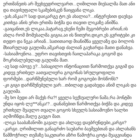
ერთმანეთს არ შევხვედრილვართ...ღიმილით მიესალმა მათ ანი
და თავისუფალი სკამებისკენ წაიყვანა ლიკა.
-ვახ,ანკაა?! სად დაიკარგე ტო,ეს ახალია?...ინტერესით დაუსვა
კითხვა ანის ერთ-ერთმა ბიჭმა და თავით ლიკაზე ანიშნა.
-გაიცანით,ეს ლიკაა,პატარავ,ესენი ჩემი მეგობრები არიან,ის
ახლა რომ მომესალმა გიგია,აი ის წითური,დიკო,ეს გვრიტები კი
თედო და ნეკა არიან...სათითაოდ მიანიშნა ყველაზე და ბოლოს
მხიარულად გაუღიმა,აშკარად ძალიან გაუხარდა მათი დანახვა.
-სასიამოვნოა...უფრო თავისთვის ჩაილაპარაკა გოგომ და
მოკრძალებულად გაუღიმა მათ.
-აუ სად იპოვე ე?...სასაცილო ინტონაციით წარმოთქვა გიგიმ და
კიდევ ერთხელ აათვალიერა გოგონას სრულყოფილი
ფორმები...დარწმუნებული ხარ რომ გოგოები მოსწონს?
-კი გიგი დარწმუნებული ვარ...თბილად გადახედა ანიმ ლიკას და
გაუღიმა.
-მე ხო ბედი არ მაქვს რა?! ყველა სექსუალური ნაშა,რა პონტში
უნდა იყოს ლე***ანკა!?...დანანებით წარმოთქვა ბიჭმა და კიდევ
ერთხელ შეავლო თვალი გოგოს სხეულს.სასიამოვნო ხალხი
აღმოჩნდა,მალე გაუგო მათ.
-ლიკა სააბაზანოში გავალ და ახლავე დავბრუნდები,კარგი?
-კარგი..ღრიმილით განაგრძო საუბარი ბავშვებთან და ახლახანს
წამმოჭრილ თემაზე საკუთარი აზრი წამოჭრა.ცოტა შეაგვიანდა