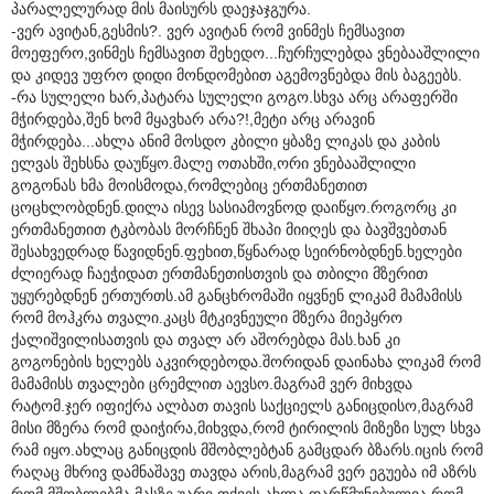
პარალელურად მის მაისურს დაეჯაჯგურა.
-ვერ ავიტან,გესმის?. ვერ ავიტან რომ ვინმეს ჩემსავით
მოეფერო,ვინმეს ჩემსავით შეხედო...ჩურჩულებდა ვნებააშლილი
და კიდევ უფრო დიდი მონდომებით აგემოვნებდა მის ბაგეებს.
-რა სულელი ხარ,პატარა სულელი გოგო.სხვა არც არაფერში
მჭირდება,შენ ხომ მყავხარ არა?!,მეტი არც არავინ
მჭირდება...ახლა ანიმ მოსდო კბილი ყბაზე ლიკას და კაბის
ელვას შეხსნა დაუწყო.მალე ოთახში,ორი ვნებააშლილი
გოგონას ხმა მოისმოდა,რომლებიც ერთმანეთით
ცოცხლობდნენ.დილა ისევ სასიამოვნოდ დაიწყო.როგორც კი
ერთმანეთით ტკბობას მორჩნენ შხაპი მიიღეს და ბავშვებთან
შესახვედრად წავიდნენ.ფეხით,წყნარად სეირნობდნენ.ხელები
ძლიერად ჩაეჭიდათ ერთმანეთისთვის და თბილი მზერით
უყურებდნენ ერთურთს.ამ განცხრომაში იყვნენ ლიკამ მამამისს
რომ მოჰკრა თვალი.კაცს მტკივნეული მზერა მიეპყრო
ქალიშვილისათვის და თვალ არ აშორებდა მას.ხან კი
გოგონების ხელებს აკვირდებოდა.შორიდან დაინახა ლიკამ რომ
მამამისს თვალები ცრემლით აევსო.მაგრამ ვერ მიხვდა
რატომ.ჯერ იფიქრა ალბათ თავის საქციელს განიცდისო,მაგრამ
მისი მზერა რომ დაიჭირა,მიხვდა,რომ ტირილის მიზეზი სულ სხვა
რამ იყო.ახლაც განიცდის მშობლებტან გამცდარ ბზარს.იცის რომ
რაღაც მხრივ დამნაშავე თავდა არის,მაგრამ ვერ ეგუება იმ აზრს
რომ მშობლებმა მასზე უარი თქვეს.ახლა დარწმუნებულია რომ