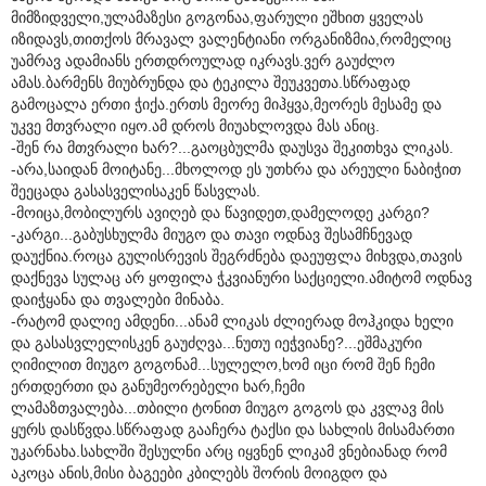
მიმზიდველი,ულამაზესი გოგონაა,ფარული ეშხით ყველას
იზიდავს,თითქოს მრავალ ვალენტიანი ორგანიზმია,რომელიც
უამრავ ადამიანს ერთდროულად იკრავს.ვერ გაუძლო
ამას.ბარმენს მიუბრუნდა და ტეკილა შეუკვეთა.სწრაფად
გამოცალა ერთი ჭიქა.ერთს მეორე მიჰყვა,მეორეს მესამე და
უკვე მთვრალი იყო.ამ დროს მიუახლოვდა მას ანიც.
-შენ რა მთვრალი ხარ?...გაოცბულმა დაუსვა შეკითხვა ლიკას.
-არა,საიდან მოიტანე...მხოლოდ ეს უთხრა და არეული ნაბიჭით
შეეცადა გასასველისაკენ წასვლას.
-მოიცა,მობილურს ავიღებ და წავიდეთ,დამელოდე კარგი?
-კარგი...გაბუსხულმა მიუგო და თავი ოდნავ შესამჩნევად
დაუქნია.როცა გულისრევის შეგრძნება დაეუფლა მიხვდა,თავის
დაქნევა სულაც არ ყოფილა ჭკვიანური საქციელი.ამიტომ ოდნავ
დაიჭყანა და თვალები მინაბა.
-რატომ დალიე ამდენი...ანამ ლიკას ძლიერად მოჰკიდა ხელი
და გასასვლელისკენ გაუძღვა...ნუთუ იეჭვიანე?...ეშმაკური
ღიმილით მიუგო გოგონამ...სულელო,ხომ იცი რომ შენ ჩემი
ერთდერთი და განუმეორებელი ხარ,ჩემი
ლამაზთვალება...თბილი ტონით მიუგო გოგოს და კვლავ მის
ყურს დასწვდა.სწრაფად გააჩერა ტაქსი და სახლის მისამართი
უკარნახა.სახლში შესულნი არც იყვნენ ლიკამ ვნებიანად რომ
აკოცა ანის,მისი ბაგეები კბილებს შორის მოიგდო და