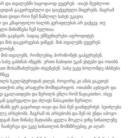
ვარ და თვალებში საცოდაოდ ვუყურებ. -თავს შეუძლოთ
ავიდან გაკვირვებული და დაეჭვებული მიყურებს, მაგრამ
ბათ დიდი როი ჩემ წაშლილ სახეს უკავია.
ლ და კმაყოფილო ხალხს ყურადღებას არ ვაქცევ. თუ
ლი მინიშნება ჩემ ხელთაა.
ბში გავბვარ, სადაც უმშვენიერესი აფროდიტეს
 მის დაკვირვებას ვიწყებ. მის თვალებს ვუყურებ,
ულობენ.
მის თვალებს, რომლებიც ჰორიზონტს გაჰყურებენ,
სახე გახსნას იწყებს. ერთი ნაბიჯით უკან ვხტები და ოთახს
თ მოსამსახურეები ისვენებენ. სახე უკვე ბოლომდე იხსნება
ჩნევ.
ლს სკულპტურიდან ვიღებ, როგორც კი ამას ვაკეთებ
თითქოს არც არაფერი მომხდარიყოს. ოთახში ავბივარ და
დ ვკალათდები და წერილს ვშლი რომ წავიკითხო, ისევ
ან გაცრეცილი და ძლივს წასაკითხი წერილი.
 მიზანს ვერ გავართვი თავი და მას შენ გიანდერძებ. სეიძლება
 არსებობს, მაგრამ ის არსებობს და შენ ის უნდა იპოვო.
დგან მათ წინასე მატიასმა ყველა მოკლა ვინც სინათლეზე
ი ჩაინერგა და უკვე სინათლის მომსწრეებიც კი აღარ