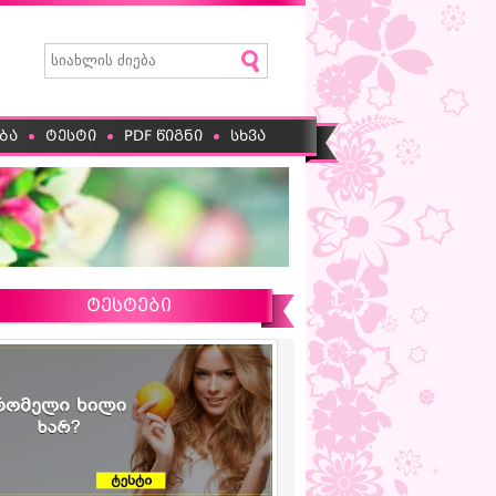
ბა
ტესტი
PDF წიგნი
სხვა
ტესტები