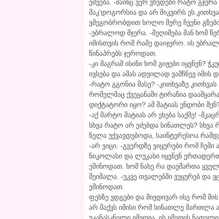
ეშვება. -მაინც ვერ ვხვდები რატო გჯერა
მაკ’დოგორსია და არ მიკვირს ეს კითხვა
ვმეგობრობდით ხოლო მერე ჩვენი გზები
-უბრალოდ მჯერა. -მეღიმება მან ხომ წე
იმისთვის რომ რამე დაიჯერო. ის უბრა
წინაპრებს ჯეროდათ.
-კი მაგრამ ისინი ხომ გიჟები იყვნენ? 
ივსება და ამას ადვილად ვამჩნევ იმის
-რატო გგონია მასე? -კითხვაზე კითხვას 
რომელმაც ქვეყანაში ტირანია დაამყარ
დიქტატორი იყო? ამ მატიას ენდობი შენ
-აქ მარტო მატიას არ ეხება საქმე! -მკაც
სხვა რატო არ ეძებდა სინათლეს? სხვა 
ნელა უქვავდებოდა, საინტერესოა რამდე
-არ ვიცი. -გვერდზე ვიყურები რომ ჩემ
ნიკოლასი და ლუკასი იყვნენ ერთადერთ
ეშინოდათ. ხომ ნახე რა დაემართა ყველა
შეიშალა. -უკვე თვალებში ვუყურებ და 
ეშინოდათ.
ფეხზე ვდგები და მივდივარ ისე რომ მი
არ მაქვს იმისი რომ სინათლე მართლა არ
უკანასკნელი იმედია. ის იმედის ნათელი