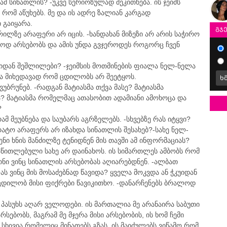
 ამ სინათლის? -უკვე სერიოზულად მეკითხება. ის ჯეიმს
 რომ აწუხებს. მე და ის ადრე ზალიან კარგად
 გაიყარა.
გჯ
რილზე არაფერი არ იცის. -ხანდახან მიზეზი არ არის საჭირო
ლოდ არსებობს და ამის უნდა გვჯეროდეს როგორც ჩვენ
ჭკუიდან შეშლილები? -ჯეიმსის მოთმინების ფიალა ნელ-ნელა
 და მიხედავად რომ ცდილობს არ შეეტყოს.
ხ
ვუბრუნებ. -რადგან მატიასმა თქვა მასე? მატიასმა
ა? მატიასმა რომელმაც ათასობით ადამიანი ამოხოცა და
?
რამ მეუბნება და საუბარს აგრზელებს. -სხვებზე რას იტყვი?
რატო არაფერს არ იზახდა სინათლის შესახებ?-სახე ნელ-
ნი ხნის მანძილზე ტენიდნენ მის თავში ამ ინფორმაციას?
ი აწითლებული სახე არ დაინახოს. ის სიმართლეს ამბობს რომ
ნი ვინც სინათლის არსებობას აღიარებდნენ. -ალბათ
ს ვინც მის მოსაძებნად წავიდა? ყველა მოკვდა ან ჭკუიდან
ვცდილობ მისი ფიქრები წავიკითხო. -დანარჩენებს ბრალოდ
ს პასუხს აღარ ველოდები. ის მართალია მე არანაირა საბუთი
სებობს, მაგრამ მე მჯერა მისი არსებობის, ის ხომ ჩემი
 სხივია რომელიც მინათებს გზას, ის მაიძულებს ვიწამო რომ