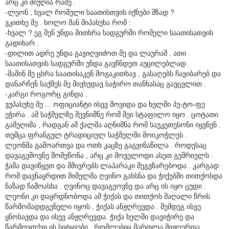
არც კი მიუღია რამე .
-ლეონ , ხვალ რომელი საათისთვის იქნები მზად ?
ვკითხე მე . ხოლო მან მიპასუხა რომ :
-ხვალ ? ეგ შენ უნდა მითხრა სადგურში რომელი საათისათვის
გადიხარ .
-დილით ადრე უნდა გავიღვიძოთ მე და ლაურამ . ათი
საათისათვის სადგურში უნდა გავჩნდეთ აუცილებლად .
-მაშინ მე ცხრა საათისაკენ მოგაკითხავ , გასაღებს ჩავიბარებ და
დანარჩენ საქმეს მე მივხედავ.საჭირო თანხასაც გავცვლით .
-კარგი როგორც გინდა .
ვუპასუხე მე ... ოფიციანტი ისევ მოვიდა და ხელში პუ-ტო-ფე
ეჭირა . ამ საჭმელზე შევნიშნე რომ მეი სტაფილო იყო . ცოტათი
გამეღიმა , რადგან ამ ქალმა აღნიშნა რომ საუკეთესონი იყვნენ .
თუმცა ფრანგულ ტრადიციულ საჭმელში მოიკოჭლეს .
ლეონმა გამოართვა და ოთხ კაცზე გაგვინაწილა . როდესაც
დავაგემოვნე მომეწონა , არც კი მოველოდი ასეთ გემრიელს .
ჭამა დავიწყეთ და მშივრებს ლაპარაკი შეგვზარებოდა . კარგად
რომ დავნაყრდით მიშელმა ღვინო გახსნა და ჭიქებში თითქოსდა
ნაზად ჩამოასხა . ღვინოც დავაგეოვნე და არც ის იყო ცუდი .
ლეონი კი დაყრდნობოდა ამ ჭიქას და თითქოს მაღალი წრის
წარმომადდგენელი იყოს , ჭიქას ანჟღრევდა . შემდეგ ისვე
ყნოსავდა და ისევ ანჟღრევდა. ჭიქა ხელში დავიჭირე და
წარმოვთქვი ის სიტყვები , რომლებიც მართლა მიჟღერდა