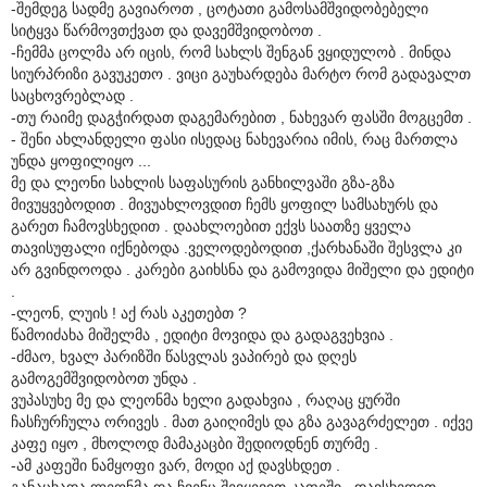
-შემდეგ სადმე გავიაროთ , ცოტათი გამოსამშვიდობებელი
სიტყვა წარმოვთქვათ და დავემშვიდობოთ .
-ჩემმა ცოლმა არ იცის, რომ სახლს შენგან ვყიდულობ . მინდა
სიურპრიზი გავუკეთო . ვიცი გაუხარდება მარტო რომ გადავალთ
საცხოვრებლად .
-თუ რაიმე დაგჭირდათ დაგემარებით , ნახევარ ფასში მოგცემთ .
- შენი ახლანდელი ფასი ისედაც ნახევარია იმის, რაც მართლა
უნდა ყოფილიყო ...
მე და ლეონი სახლის საფასურის განხილვაში გზა-გზა
მივუყვებოდით . მივუახლოვდით ჩემს ყოფილ სამსახურს და
გარეთ ჩამოვსხედით . დაახლოებით ექვს საათზე ყველა
თავისუფალი იქნებოდა .ველოდებოდით ,ქარხანაში შესვლა კი
არ გვინდოოდა . კარები გაიხსნა და გამოვიდა მიშელი და ედიტი
.
-ლეონ, ლუის ! აქ რას აკეთებთ ?
წამოიძახა მიშელმა , ედიტი მოვიდა და გადაგვეხვია .
-ძმაო, ხვალ პარიზში წასვლას ვაპირებ და დღეს
გამოგემშვიდობოთ უნდა .
ვუპასუხე მე და ლეონმა ხელი გადახვია , რაღაც ყურში
ჩასჩურჩულა ორივეს . მათ გაიღიმეს და გზა გავაგრძელეთ . იქვე
კაფე იყო , მხოლოდ მამაკაცბი შედიოდნენ თურმე .
-ამ კაფეში ნამყოფი ვარ, მოდი აქ დავსხდეთ .
განაცხადა ლეონმა და ჩვენც შევყევით კაფეში . დავსხედით ,