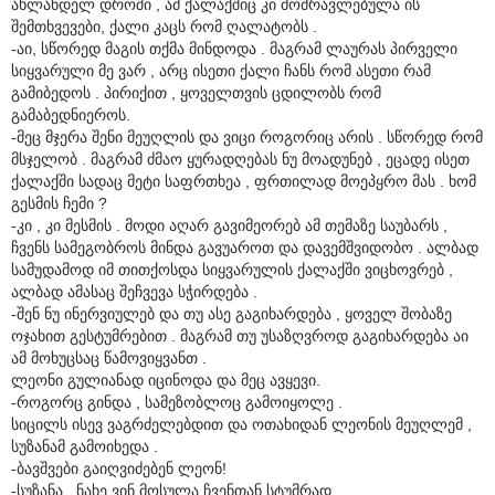
ახლანდელ დროში , ამ ქალაქშიც კი მომრავლებულა ის
შემთხვევები, ქალი კაცს რომ ღალატობს .
-აი, სწორედ მაგის თქმა მინდოდა . მაგრამ ლაურას პირველი
სიყვარული მე ვარ , არც ისეთი ქალი ჩანს რომ ასეთი რამ
გამიბედოს . პირიქით , ყოველთვის ცდილობს რომ
გამაბედნიეროს.
-მეც მჯერა შენი მეუღლის და ვიცი როგორიც არის . სწორედ რომ
მსჯელობ . მაგრამ ძმაო ყურადღებას ნუ მოადუნებ , ეცადე ისეთ
ქალაქში სადაც მეტი საფრთხეა , ფრთილად მოეპყრო მას . ხომ
გესმის ჩემი ?
-კი , კი მესმის . მოდი აღარ გავიმეორებ ამ თემაზე საუბარს ,
ჩვენს სამეგობროს მინდა გავუაროთ და დავემშვიდობო . ალბად
სამუდამოდ იმ თითქოსდა სიყვარულის ქალაქში ვიცხოვრებ ,
ალბად ამასაც შეჩვევა სჭირდება .
-შენ ნუ ინერვიულებ და თუ ასე გაგიხარდება , ყოველ შობაზე
ოჯახით გესტუმრებით . მაგრამ თუ უსაზღვროდ გაგიხარდება აი
ამ მოხუცსაც წამოვიყვანთ .
ლეონი გულიანად იცინოდა და მეც ავყევი.
-როგორც გინდა , სამეზობლოც გამოიყოლე .
სიცილს ისევ ვაგრძელებდით და ოთახიდან ლეონის მეუღლემ ,
სუზანამ გამოიხედა .
-ბავშვები გაიღვიძებენ ლეონ!
-სუზანა , ნახე ვინ მოსულა ჩვენთან სტუმრად .