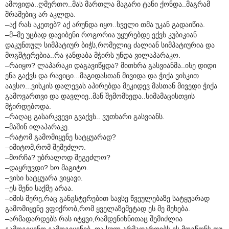
ამოვიდა..ღმერთო..მას მართლა მაგარი ტანი ქონდა..მაგრამ
შრამებიც არ აკლდა.
–აქ რას აკეთებ? აქ არუნდა იყო..სველი თმა უკან გადაიწია.
–მ–მე უცბად დავიბენი როგორია უყურებდე ექვს კუბიკიან
დაკუნთულ სიმპატიურ ბიჭს,რომელიც ძალიან სიმპატიურია და
მოგშტერებია..რა ჯანდაბა მჭირს უნდა ვილაპარაკო.
–რაიყო? ლაპარაკი დაგავიწყდა? მითხრა გასვიანმა..ისე დიდი
ენა გაქვს და რავიცი...მაგიდასთან მივიდა და ჭიქა ვისკით
აავსო...ვისკის დალევას აპირებდა მეკიდევ მასთან მივედი ჭიქა
გამოვართვი და დავლიე..მან შემომხედა..სიმამაცისთვის
მჭირდებოდა.
–რაღაც გასარკვევი გვაქვს.. ვუთხარი გასვიანს.
–მაშინ ილაპარაკე.
–რატომ გამომიყენე სატყუარად?
–იმიტომ,რომ შემეძლო.
–მორჩა? უბრალოდ შეგეძლო?
–დაყრუვდი? ხო მაგიტო.
–ვისი სატყუარა ვიყავი.
–ეს შენი საქმე არაა.
–იმის მერე,რაც განგსტერებით სავსე წვეულებაზე სატყუარად
გამომიყენე ვფიქრობ,რომ ყველაზემეტად ეს მე მეხება.
–არმადარდებს რას იტყვი,რამდენიხნითაც შემიძლია
გამოგიყენო გამოგიყენებ..და სულ არმადარდებს ეს მოგწონს თუ