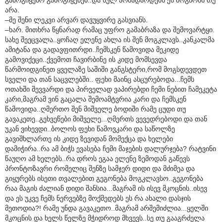
არა.
–მე შენი ლეკვი არვარ დავუყვირე გასვიანს.
–ხარ. მითხრა წყნარად რამაც უფრო გამაბრაზა და შემოვარტყი.
სახე შეეცვალა..ყოჩაღ ელენე ახლა ის შენ მოგკლავს..კანკალმა
ამიტანა და გადავფითრდი..ჩემსკენ წამოვიდა მეკიდე
გამოვიქეცი..ქვემოთ ჩავირბინე ის კიდე მომსევდა
წარმოიდგინეთ ყველაზე საშიში განგსტერი,რომ მოგსდევდეთ
სველი და თან საცვლებში.. ფეხი მაინც ასცურებოდა...ჩემს
ოთახში შევვარდი და პირველად ვაპირებდი ჩემი ნებით ჩამეკეტა
კარი,მაგრამ ვინ გაცალა შემოამტვრია კარი და ჩემსკენ
წამოვიდა..ღმერთო შენ მიშველე ბოდიში რამე ცუდი თუ
გავაკეთე..გეხვეწები მიშველე...ღმერთს ვევედრებოდი და თან
უკან ვიხევდი..ბოლოს ფეხი წამოვკარი და საწოლზე
გავიშხლართე ის კიდე ზევიდან მომექცა და ხელები
დამიჭირა..რა ამ ბიჭს ევასება ჩემი მაჯების დალურჯება? რატვინი
წაუღო ამ ხელებს..რა დროს ეგაა ელენე ზემოდან გაწევს
პრონტოზავრი რომელიც შენზე სამჯერ დიდი და მძიმეა და
გიყურებს ისეთი თვალებით გეგონება მოგკლავსო..გეგონება
რაა მაგის ძალიან დიდი შანსია...მაგრამ ის ისევ მკოცნის..ისევ
და ეს უკვე ჩემს ნერვებზე მოქმედებს ეს რა ახალი დასჯის
მეთოდია?! რამე უნდა გავაკეთო..მაგრამ არშემიძლია...ყელში
მკოცნის და ხელს წელზე მჭიდროდ მხვევს..სე თუ გააგრძელა