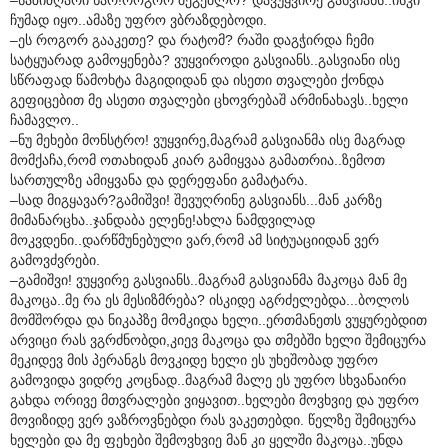
ჩუმად იყო..ამაზე უფრო ვბრაზდებოდი.
–ეს როგორ გააკეთე? და რატომ? რაში დაგჭირდა ჩემი
სატყუარად გამოყენება? ვუყვიროდი გასვიანს..გასვიანი ისე
სწრაფად წამოხტა მაგიდიდან და ისეთი თვალები ქონდა
გეფიცებით მე ასეთი თვალები ცხოვრებაშ არმინახავს..ხელი
ჩამავლო..
–ნუ მეხები მონსტრო! ვუყვირე,მაგრამ გასვიანმა ისე მაგრად
მომქაჩა,რომ ოთახიდან კიარ გამიყვაა გამათრია..ზემოთ
სართულზე ამიყვანა და დერეფანი გამატარა.
–სად მიგყავარ?გამიშვი! შევუღრინე გასვიანს...მან კარზე
მიმანარცხა..ჯანდაბა ელენე!ახლა ნამდვილად
მოკვდენი..დარწმუნებული ვარ,რომ ამ სიტუაციიდან ვერ
გამოვძვრები.
–გამიშვი! ვუყვირე გასვიანს..მაგრამ გასვიანმა მაკოცა მან მე
მაკოცა..მე რა ეს მესიზმრება? ისკიდე აგრძელებდა...ბოლოს
მომშორდა და ნიკაპზე მომკიდა ხელი..ერთმანეთს ვუყურებდით
არვიცი რას ვგრძნობდი,კიევ მაკოცა და თმებში ხელი შემიცურა
მეკიდევ მის პერანგს მოვკიდე ხელი ეს უხეშობად უფრო
გამოვიდა ვიდრე კოცნად..მაგრამ მალე ეს უფრო სხვანაირი
გახდა ორივე მთვრალები ვიყავით..ხელები მოვხვიე და უფრო
მოვიზიდე ვერ ვაზროვნებდი რას ვაკეთებდი. წელზე შემიცურა
ხელები და მე ფეხები შემოვხვიე მან კი ყელში მაკოცა..უნდა