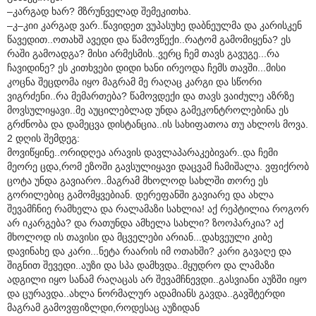
–კარგად ხარ? მზრუნველად შემეკითხა.
–კ–კიი კარგად ვარ..წავიდეთ ვუპასუხე დაბნეულმა და კარისკენ
წავედით..ოთახშ ავედი და წამოვწექი..რატომ გამომიყენა? ეს
რაში გამოადგა? მისი არმესმის..ვერც ჩემ თავს გავუგე...რა
ჩავიდინე? ეს კითხვები დიდი ხანი ირეოდა ჩემს თავში...მისი
კოცნა შეცდომა იყო მაგრამ მე რაღაც კარგი და სწორი
ვიგრძენი..რა მემართება? წამოვდექი და თავს ვაიძულე აზრზე
მოვსულიყავი..მე აუცილებლად უნდა გამეკონტროლებინა ეს
გრძნობა და დამეცვა დისტანცია..ის სახიფათოა თუ ახლოს მოვა.
2 დღის შემდეგ:
მოვიწყინე..ორიდღეა არავის დავლაპარაკებივარ..და ჩემი
მეორე ცდა,რომ ეზოში გავსულიყავი დაცვამ ჩამიშალა. ვფიქრობ
ცოტა უნდა გავიარო..მაგრამ მხოლოდ სახლში თორე ეს
გორილებიც გამომყვებიან. დერეფანში გავიარე და ახლა
შევამჩნიე რამხელა და რალამაზი სახლია! აქ რეპტილია როგორ
არ იკარგება? და რათუნდა ამხელა სახლი? ზოოპარკია? აქ
მხოლოდ ის თავისი და მცველები არიან...დახვეული კიბე
დავინახე და კარი...ნეტა რაარის იმ ოთახში? კარი გავაღე და
შიგნით შევედი..აუზი და სპა დამხვდა..მყუდრო და ლამაზი
ადგილი იყო სანამ რაღაცას არ შევამჩნევდი..გასვიანი აუზში იყო
და ცურავდა..ახლა ნორმალურ ადამიანს გავდა..გავშტერდი
მაგრამ გამოვფიზლდი,როდესაც აუზიდან