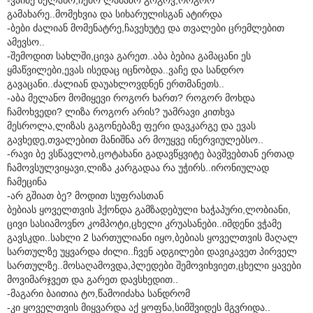
გამახარე..მომეხვია და სიხარულისგან ატირდა
-ბები ძალიან მომენატრე,ჩავეხუტე და თვალები ცრემლებით
ამევსო..
-შემოდით სახლში,ცივა გარეთ..აბა ბებია გამაცანი ეს
ყმაწვილები,ევას ისედაც იცნობდა..ვაჩე და სანდრო
გავაცანი..ძალიან დაუახლოვდნენ ერთმანეთს..
-აბა მელანო მომიყევი როგორ ხართ? როგორ მოხდა
ჩამოხვედი? ლიზა როგორ არის? უამრავი კითხვა
მესროლა,ლიზას გაგონებაზე ფერი დავკარგე და ევას
გავხედე,თვალებით მანიშნა არ მოუყვე ინერვიულებსო..
-რავი ბე ვსწავლობ,ცოტახანი გადავწყვიტე ბავშვებთან ერთად
ჩამოვსულვიყავი,ლიზა კარგადაა რა უჭირს..ირონიულად
ჩამეცინა
-არ გშიათ ბე? მოდით სუფრასთან
ბებიას ყოველთვის ჰქონდა გამზადებული ხაჭაპური,ლობიანი,
ცივი სასიამოვნო კომპოტი,ცხელი კრუასანები..იმდენი ვჭამე
გავსკდი..სახლი 2 სართულიანი იყო,ბებიას ყოველთვის მაღალ
სართულზე უყვარდა ძილი..ჩვენ ადგილები დავიკავეთ პირველ
სართულზე..მოსაღამოვდა,პლედები შემოვიხვიეთ,ცხელი ყავები
მოვიმარჯვეთ და გარეთ დავსხედით..
-მაგარი ბაითია ტო,წამოიძახა სანდრომ
-კი ყოველთვის მიყვარდა აქ ყოფნა,სიმშვიდეს მგვრიდა..