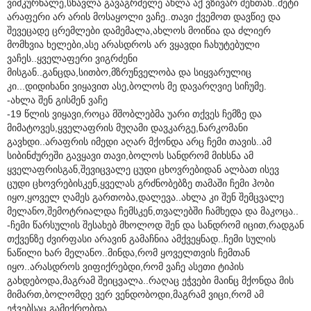
ვიმკურნალე,სწავლა გავაგრძელე ახლა აქ ვზივარ შენთან..მეტი
არაფერი არ არის მოსაყოლი ვაჩე..თავი ქვემოთ დავწიე და
შევეცადე ცრემლები დამემალა,ახლოს მოიწია და ძლიერ
მომხვია ხელები,ასე არასდროს არ ვყავდი ჩახუტებული
ვაჩეს..ყველაფერი ვიგრძენი
მისგან..განცდა,სითბო,მზრუნველობა და სიყვარულიც
კი...დიდიხანი ვიყავით ასე,ბოლოს მე დავარღვიე სიჩუმე.
-ახლა შენ გისმენ ვაჩე
-19 წლის ვიყავი,როცა მშობლებმა უარი თქვეს ჩემზე და
მიმატოვეს,ყველაფრის მუღამი დავკარგე,ნარკომანი
გავხდი..არაფრის იმედი აღარ მქონდა არც ჩემი თავის..ამ
სიბინძურეში გავყავი თავი,ბოლოს სანდრომ მიხსნა ამ
ყველაფრისგან,შევიცვალე ცუდი ცხოვრებიდან ალბათ ისევ
ცუდი ცხოვრებისკენ,ყველას გრძნობებზე თამაში ჩემი ჰობი
იყო,ყოველ ღამეს გართობა,დალევა..ახლა კი შენ შემცვალე
მელანო,შემოტრიალდა ჩემსკენ,თვალებში ჩამხედა და მაკოცა..
-ჩემი წარსულის შესახებ მხოლოდ შენ და სანდრომ იცით,რადგან
თქვენზე ძვირფასი არავინ გამაჩნია ამქვეყნად..ჩემი სულის
ნაწილი ხარ მელანო..მინდა,რომ ყოველთვის ჩემთან
იყო..არასდროს ვიფიქრებდი,რომ ვაჩე ასეთი ტიპის
გახდებოდა,მაგრამ შეიცვალა..რაღაც ეჭვები მაინც მქონდა მის
მიმართ,ბოლომდე ვერ ვენდობოდი,მაგრამ ვიცი,რომ ამ
ეჭვებსაც გამიქრობდა..