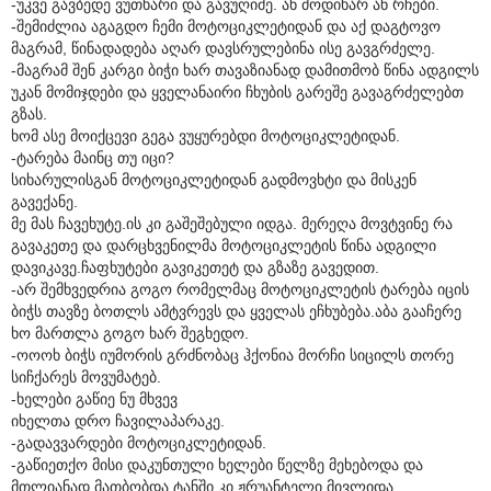
-უკვე გავბედე ვუთხარი და გავუღიმე. ან მოდიხარ ან რჩები.
-შემიძლია აგაგდო ჩემი მოტოციკლეტიდან და აქ დაგტოვო
მაგრამ, წინადადება აღარ დავსრულებინა ისე გავგრძელე.
-მაგრამ შენ კარგი ბიჭი ხარ თავაზიანად დამითმობ წინა ადგილს
უკან მომიჯდები და ყველანაირი ჩხუბის გარეშე გავაგრძელებთ
გზას.
ხომ ასე მოიქცევი გეგა ვუყურებდი მოტოციკლეტიდან.
-ტარება მაინც თუ იცი?
სიხარულისგან მოტოციკლეტიდან გადმოვხტი და მისკენ
გავექანე.
მე მას ჩავეხუტე.ის კი გაშეშებული იდგა. მერეღა მოვტვინე რა
გავაკეთე და დარცხვენილმა მოტოციკლეტის წინა ადგილი
დავიკავე.ჩაფხუტები გავიკეთეტ და გზაზე გავედით.
-არ შემხვედრია გოგო რომელმაც მოტოციკლეტის ტარება იცის
ბიჭს თავზე ბოთლს ამტვრევს და ყველას ეჩხუბება.აბა გააჩერე
ხო მართლა გოგო ხარ შეგხედო.
-ოოოხ ბიჭს იუმორის გრძნობაც ჰქონია მორჩი სიცილს თორე
სიჩქარეს მოვუმატებ.
-ხელები გაწიე ნუ მხვევ
იხელთა დრო ჩავილაპარაკე.
-გადავვარდები მოტოციკლეტიდან.
-გაწიეთქო მისი დაკუნთული ხელები წელზე მეხებოდა და
მთლიანად მათბობდა ტანში კი ჟრუანტელი მივლიდა.