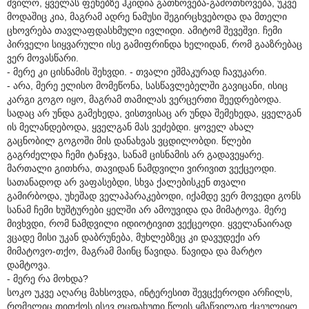
შვილო, ყველას ფეხებზე ჰკიდია გათხოვება-გამოთხოვება, უკვე
მოდაშიც კია, მაგრამ ადრე ნამუსი შეგირცხვებოდა და მთელი
ცხოვრება თავლაფდასხმული ივლიდი. ამიტომ შევეშვი. ჩემი
პირველი სიყვარული ისე გამიფრინდა ხელიდან, რომ გააზრებაც
ვერ მოვასწარი.
- მერე კი ცისნამის შეხვდი. - თვალი ეშმაკურად ჩავუკარი.
- არა, მერე ელისო მომეწონა, სასწავლებელში გავიცანი, ისიც
კარგი გოგო იყო, მაგრამ თამილას ვერცერთი შეედრებოდა.
სადაც არ უნდა გამეხედა, ვისთვისაც არ უნდა შემეხედა, ყველგან
ის მელანდებოდა, ყველგან მას ვეძებდი. ყოველ ახალ
გაცნობილ გოგოში მის დანახვას ვცდილობდი. წლები
გაგრძელდა ჩემი ტანჯვა, სანამ ცისნამის არ გადავეყარე.
მართალი გითხრა, თავიდან ნამდვილი ვირივით ვექცეოდი.
სათანადოდ არ ვაფასებდი, სხვა ქალებისკენ თვალი
გამირბოდა, უხეშად ველაპარაკებოდი, იქამდე ვერ მოვედი გონს
სანამ ჩემი ხუშტურები ყელში არ ამოუვიდა და მიმატოვა. მერე
მივხვდი, რომ ნამდვილი იდიოტივით ვექცეოდი. ყველანაირად
ვცადე მისი უკან დაბრუნება, მუხლებზეც კი დავუდექი არ
მიმატოვო-თქო, მაგრამ მაინც წავიდა. წავიდა და მარტო
დამტოვა.
- მერე რა მოხდა?
სოკო უკვე აღარც მახსოვდა, ინტერესით შევცქეროდი არჩილს,
რომელიც თითქოს ისევ ოცდახუთი წლის ყმაწვილად ქცეულიყო,