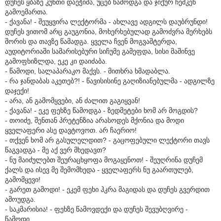
დუჩეს ყბაზე კუნთი დაეჭიმა, უცებ წამოდგა და ჯიქურ ჩემკენ
გამოემართა.
- ქავანა! - შეუყვირა ლექტორმა - ახლავე ადგილს დაუბრუნდი!
დუჩეს ვითომ არც გაუგონია, მოხერხებულად გამოძვრა მერხებს
შორის და თავზე წამადგა. ყველა ჩვენ მოგვაშტერდა,
აუდიტორიაში სამარისებური სიჩუმე გამეფდა, სისი მაშინვე
გამოფხიზლდა, ეკე კი დაიძაბა.
- წამოდი, სალაპარაკო მაქვს. - მითხრა ხმადაბლა.
- რა ჯანდაბას აკეთებ?! - წავისისინე გაღიზიანებულმა - ადგილზე
დაჯექი!
- არა, ან გამომყვები, ან ძალით გაგიყვან!
- ქავანა! - ეკე ფეხზე წამოდგა - ზედმეტები ხომ არ მოგდის?
- თოიძე, შენთან პრეტენზია არასოდეს მქონია და მოდი
ყველაფერი ასე დავტოვოთ. არ ჩაერიო!
- თქვენ ხომ არ გასულელდით? - გაცოფებული ლექტორი თავს
წაგვადგა - მე აქ ვერ მხედავთ?
- ნუ მაიძულებთ შეურაცხყოფა მოგაყენოთ! - შეუღრინა დუჩემ
ქალს და ისევ მე შემომხედა - ყველაფერს ნუ გაართულებ,
გამომყევი!
- გარეთ გამოდი! - ეკემ ფეხი ჰკრა მაგიდას და დუჩეს გვერდით
ამოუდგა.
- საკმარისია! - ფეხზე წამოვდექი და დუჩეს შევუბღვირე -
წამოდი.