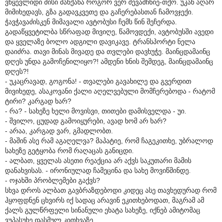
ვწყევლიდი მისი მანქანა როგორ ვერ შევამჩნიე-თქო. უკან აღარ
მიმიხედავს, გზა გადავკვეთე და გაჩერებასთან ჩამოვჯექი.
ჭავჭავაძისკენ მიმავალი ავტობუსი ჩემს წინ შეჩერდა.
გადაწყვეტილბა სწრაფად მივიღე, წამოვდექი, ავტობუსში ავედი
და ყველაზე ბოლო ადგილი დავიკავე. ტრანსპორტი ნელა
დაიძრა. თავი მინას მივადე და თვლები დავხუჭე. მაინცდამაინც
დღეს უნდა გამოჩენილიყო?! ამდენი ხნის შემდეგ, მაინცდამაინც
დღეს?!
- უკაცრავად, გოგონა! - თვალები გავახილე და გვერდით
მივიხედე, ასაკოვანი ქალი აღელვებული მომჩერებოდა - რატომ
ტირი? კარგად ხარ?
- რა? - სახეზე ხელი მოვისვი, თითები დამისველდა - უი.
- შვილო, ცუდად გამოიყურები, ავად ხომ არ ხარ?
- არაა, კარგად ვარ, გმადლობთ.
- მაშინ ასე რამ აგაღელვა? მაპატიე, რომ ჩაგეკითხე, უბრალოდ
სახეზე გეტყობა რომ რაღაცას განიცდი.
- ალბათ, ყველას ასეთი რეაქცია არ აქვს საკუთარი მამის
დანახვისას. - ირონიულად ჩამეცინა და სახე მოვიწმინდე.
- ოჯახში პრობლემები გაქვს?
სხვა დროს ალბათ გავბრაზდებოდი კიდეც ასე თავხედურად რომ
ჰყოფდნენ ცხვირს იქ სადაც არავინ ეკითხებოდათ, მაგრამ ამ
ქალს გულწრფელი სინანული ეხატა სახეზე, იქნებ ამიტომაც
ვუპასუხე დასმულ კითხვაზე.