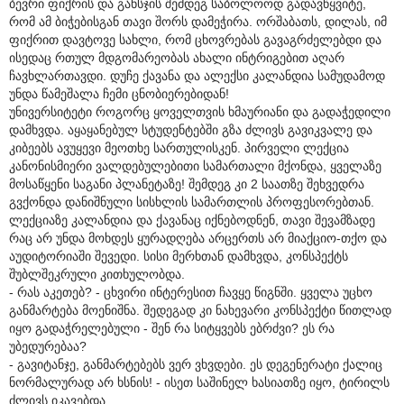
ბევრი ფიქრის და განსჯის შემდეგ საბოლოოდ გადავწყვიტე,
რომ ამ ბიჭებისგან თავი შორს დამეჭირა. ორშაბათს, დილას, იმ
ფიქრით დავტოვე სახლი, რომ ცხოვრებას გავაგრძელებდი და
ისედაც რთულ მდგომარეობას ახალი ინტრიგებით აღარ
ჩავხლართავდი. დუჩე ქავანა და ალექსი კალანდია სამუდამოდ
უნდა წამეშალა ჩემი ცნობიერებიდან!
უნივერსიტეტი როგორც ყოველთვის ხმაურიანი და გადაჭედილი
დამხვდა. აყაყანებულ სტუდენტებში გზა ძლივს გავიკვალე და
კიბეებს ავუყევი მეოთხე სართულისკენ. პირველი ლექცია
კანონისმიერი ვალდებულებითი სამართალი მქონდა, ყველაზე
მოსაწყენი საგანი პლანეტაზე! შემდეგ კი 2 საათზე შეხვედრა
გვქონდა დანიშნული სისხლის სამართლის პროფესორებთან.
ლექციაზე კალანდია და ქავანაც იქნებოდნენ, თავი შევამზადე
რაც არ უნდა მოხდეს ყურადღება არცერთს არ მიაქციო-თქო და
აუდიტორიაში შევედი. სისი მერხთან დამხვდა, კონსპექტს
შუბლშეკრული კითხულობდა.
- რას აკეთებ? - ცხვირი ინტერესით ჩავყე წიგნში. ყველა უცხო
განმარტება მოენიშნა. შედეგად კი ნახევარი კონსპექტი წითლად
იყო გადაჭრელებული - შენ რა სიტყვებს ებრძვი? ეს რა
უბედურებაა?
- გავიტანჯე, განმარტებებს ვერ ვხვდები. ეს დეგენერატი ქალიც
ნორმალურად არ ხსნის! - ისეთ საშინელ ხასიათზე იყო, ტირილს
ძლივს იკავებდა.