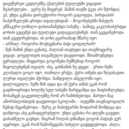
დავუწერეთ კედლებზე (ქალების ტუალეტში ვიყავით
შეპარულები... ეგრე ნუ მიყურებ, მაშინ თავში ჭკუა არ მქონდა).
უჰ, უნდა გენახა დირექტორი როგორ გაცოფდა, პირდაპირ
ნაპერწკლებს ყრიდა თვალებიდან. - მოგონებებში წასულს
ეშმაკური ღიმილი დასთამაშებდა სახეზე - სამივე კაკლისაბერტყი
ჯოხით გვცემეს და ტუალეტი გადაგვაღებინეს. თან გვეცინებოდა
თან გვეტირებოდა, ის ჯოხი გვარიანად მწარე იყო.
- არჩილ, როგორი მოუსვენარი ბიჭი ყოფილხარ!
- შენ მაშინ უნდა გენახე, ძალიან თავხედი და თავმოყვარე
ვიყავი. ყოველთვის თავაწეული დავდიოდი, მსიამოვნებდა
ყურადღება. მიყვარდა გოგონები ჩუმჩუმად როგორ
მაყოლებდნენ თვალს. ისე, ცისნამის ნუ ეტყვი... ერთი ჩემი
კლასელი გოგო იყო, თამილა ერქვა, ქერა თმები და ზღვასავით
ლურჯი თვალები ჰქონდა, ნამდვილი ანგელოზი იყო,
დალოცვილი. ჩემს წინ იჯდა და იმ ქერა თმას უკან რომ
გადმოიყრიდა ხოლმე სულ სახეში მარტყამდა და მაფხიზლებდა,
მოსაწყენ გაკვეთილებზე რომ არ ჩამძინებოდა. მარტო მაგ
ამორძალისთვის დავდიოდი სკოლაში, - თეფშში თავჩაყოფილს
ჩუმად მეცინებოდა - მერე კი ნაბიჭვარმა ნოდარიმ მომტაცა და
დამტოვა ასე განადგურებული. უნდა გენახა რა დღეში გავედი,
დასაბმელი გავხდი, მაგრამ რაღას ვიზამდი გოგოს პატივს ვერ
ავყრიდი. უკან რომ წამომეყვანა სახელი გაუტყდებოდა. ახლა,