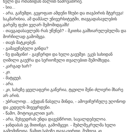
ხელი და ოთახიდან ძალით წამოვათრიე.
- სია...
- არა, გაჩუმდი, გეყოფათ ამდენი ჩხუბი და თავპირის მტვრევა!
საკმარისია, ამ დამპალ უნივერსიტეტში, თავგადასავლების
გარეშე ფეხი ვეღარ შემომიდგამს!
- თავგადასავლებს რას უწუნებ? - მკითხა გამხიარულებულმა და
მორჩილად გამომყვა.
- თავს მატკიებენ.
- გამაყუჩებელი გინდა?
- ნუ დამცინი! - გავჩერდი და ხელი გავუშვი. ეკეს სახიდან
ღიმილი გაუქრა და სერიოზული თვალებით შემომხედა.
- კარგად ხარ?
- კი.
- მატყუებ.
- არა.
- კი, სახეზე ყველაფერი გაწერია, ტყუილი შენი ძლიერი მხარე
არ არის.
- უბრალოდ... აქედან წასვლა მინდა, - ამოვიჩურჩულე უღონოდ
და კედელს მივეყრდენი.
- წამო, მოტოციკლით ვარ.
- არა, შეხვედრას უნდა დავესწროთ, სავალდებულოა.
- ჯანდაბას ეგ მითინგი, გამომყევი. - შუბლშეკრულმა ხელი
გამომიწოდა. წამით სახეზე დავაკვირდი, შემდეგ კი