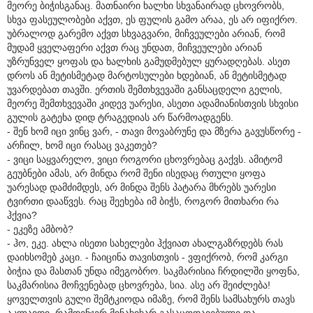
მეორე ბიჭისგანაც. მათნაირი ხალხი სხვანაირად ცხოვრობს,
სხვა ფასეულობები აქვთ, ეს ფულის გამო არაა, ეს არ იფიქრო.
უბრალოდ გარემო აქვთ სხვაგვარი, მიჩვეულები არიან, რომ
მუდამ ყველაფერი აქვთ რაც უნდათ, მიჩვეულები არიან
უზრუნველ ყოფას და ხალხის გამუდმებულ ყურადღებას. ასეთ
დროს ან მეტისმეტად მარტოსულები ხდებიან, ან მეტისმეტად
უვარდებათ თავში. ერთის შემთხვევაში განსაცდელი გელის,
მეორე შემთხვევაში კიდევ უარესი, ასეთი ადამიანისთვის სხვისი
გულის გატეხა დიდ ტრაგედიას არ წარმოადგენს.
- შენ ხომ იცი ვინც ვარ, - თავი მოვაბრუნე და მზერა გავუსწორე -
არჩილ, ხომ იცი რასაც ვაკეთებ?
- ვიცი საყვარელო, ვიცი როგორი ცხოვრებაც გაქვს. ამიტომ
გეუბნები ამას, არ მინდა რომ შენი ისედაც რთული ყოფა
უარესად დამძიმდეს, არ მინდა შენს პატარა მხრებს უარესი
ტვირთი დააწვეს. რაც შეეხება იმ ბიჭს, როგორ მითხარი რა
ჰქვია?
- ეკეზე ამბობ?
- ჰო, ეკე. ახლა ისეთი სახელები ჰქვიათ ახალგაზრდებს რას
დაიხსომებ კაცი. - ჩაიცინა თავისთვის - ვფიქრობ, რომ კარგი
ბიჭია და მასთან უნდა იმეგობრო. საკმარისია ჩრდილში ყოფნა,
საკმარისია მოჩვენებად ცხოვრება, სია. ასე არ შეიძლება!
ყოველთვის გული შემტკიოდა იმაზე, რომ შენს სამსახურს თავს
აკლავდი, რამდენჯერ მინახიხარ გასაცოდავებული და