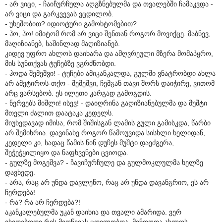
- არ ვიცი, - ჩაიჩურჩულა აღგზნებულმა და თვალებში ჩამაკვდა -
არ ვიცი და გარკვევას ვცდილობ.
- უხეშობით? იდიოტური გამოხტომებით?
- ჰო, ჰო! იმიტომ რომ არ ვიცი შენთან როგორ მოვიქცე. მაბნევ,
მაღიზიანებ, საშინლად მაღიზიანებ.
კიდევ უფრო ახლოს დაიხარა და ამღვრეული მზერა მომაპყრო,
მის სუნთქვას ტუჩებზე ვგრძნობდი.
- ჰოდა შემეშვი! - ტუჩები ამიკანკალდა, გულში ვნატრობდი ახლა
არ ამეტიროს-თქო - შემეშვი, ჩემგან თავი შორს დაიჭირე, ვითომ
არც ვარსებობ. ეს ილეთი კარგად გამოგდის.
- ნერვებს მიშლი! ისევ! - დაიღრინა გაღიზიანებულმა და მუშტი
მთელი ძალით დაატაკა კედელს.
მიუხედავად იმისა, რომ შიშისგან ლამის გული გამისკდა, წარბი
არ შემიხრია. დავინახე როგორ წამოუვიდა სისხლი ხელიდან,
კედელი კი, სადაც წამის წინ დუჩეს მუშტი დაეძგერა,
შეჭეჭყილიყო და ნაფხვენები ცვიოდა.
- გულზე მოგეშვა? - ჩავიჩურჩულე და გულმოკლულმა ხელზე
დავხედე.
- არა, რაც არ უნდა დავლეწო, რაც არ უნდა დავანგრიო, ეს არ
ჩერდება!
- რა? რა არ ჩერდება?!
აკანკალებულმა უკან დაიხია და თვალი ამარიდა. ვერ
ვხვდებოდი რის მიღწევას ცდილობდა. მინდოდა ახლოს