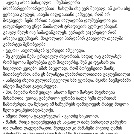
- სულაც არაა სასაცილო! - შემიბღვირა
ბრაზნარევიმხიარულებით - სახლში ისე ვერ შეხვალ, ან კარს ისე
ვერავის გაუღებ, სახეში იაფფასიანი კამფეტი, რომ არ
მოგხვდეს. ჩემი აზრით ასეთი ძალადობა დაუშვებელია და
დაუყონებლივ უნდა წაიშალოს ტრადიციის ფურცლებიდან.
გასულ წელს ისე ჩამაფინგალეს, ვერავის ვაჯერებდი რომ
არავის ვუცემივარ. შოკოლადი პირდაპირ გახელილ თვალში
გამარტყა მეზობელმა.
- გეყო! - სიცილისგან ფერდები ამტკივდა.
- მე გიყვები ჩემს ტრაგიკულ ისტორიას, სადაც ისე გამლახეს,
რომ ხელის შებრუნება ვერ მოვახერხე, შენ კი დგახარ და
სიცილით კვდები, იმის ნაცვლად, რომ მოჩვენებით მაინც
მითანაგრძნო. არა ეს პლანეტა უსამართლობითაა გაჟღენთილი!
- სანტაზე ისეთი გულდაწყვეტილი ხმა გქონდა, მგონი ბავშვობაში
იმედი მაგრად გაგიცრუვდა.
- ჰო, პატარა რომ ვიყავი, ახალი წელი მარტო მაგისთვის
მიხაროდა. ვიღაც გაბერილი უცნობი ბაბუა ჩემი ბუხრიდან
ჩამოძვრება და ზუსტად იმ საჩუქრებს დამიტოვებს რაზეც მთელი
წელი ვოცნებობდი-მეთქი.
- იმედი როდის გაგიცრუვდა? - ვკითხე სიცილით.
- მაშინ, როცა გადავწყვიტე ეს საკაიფო ბაბუ პირადად გამეცნო
და ღამით დავუდარაჯდი. შედეგად კი მამაჩემი მივიღე ღამის
ტრუსებში და მუხლებამდე ნასკებში. ნამდვილად არ იყო ის