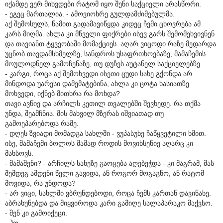
იქამდე ვერ მიხვდები რატომ იყო შენი საქციელი არასწორი.
- ეგეც მართალია. - ამოვიოხრე გულდამძიმებულმა.
აქ შემოსულს, წამით გადამავიწყდა კიდეც ჩემი ცხოვრება ამ
კარს მიღმა. ახლა კი მწველი ფიქრები ისევ გარს შემომეხვივნენ
და თავიანთ ტყვეობაში მომაქციეს. აღარ ვიცოდი რაზე მედარდა
უცნობ თავდამსხმელზე, სანდროს უსაფრთხოებაზე, მამაჩემის
მოულოდნელ გამოჩენაზე, თუ დუჩეს აუტანელ საქციელებზე.
- კარგი, როცა აქ შემოხვედი ისეთი ცუდი სახე გქონდა არ
მინდოდა უარესი დამემატებინა, ახლა კი ცოტა ხასიათზე
მოხვედი, იქნებ მითხრა რა მოხდა?
თავი ავწიე და არჩილს კეთილ თვალებში შევხედე. რა თქმა
უნდა, შეამჩნია. მის მახვილ მზერას იშვიათად თუ
გამოეპარებოდა რამე.
- დღეს ზვიადი მომადგა სახლში - ვუპასუხე ჩაწყვეტილი ხმით.
ისე, მამაჩემი ბოლოს მამად როდის მოვიხსენიე აღარც კი
მახსოვს.
- მამაშენი? - არჩილს სახეზე გაოცება აღებეჭდა - კი მაგრამ, მას
შემდეგ ამდენი წელი გავიდა, ან როგორ მოგაგნო, ან რატომ
მოვიდა, რა უნდოდა?
- არ ვიცი, სახლში ვბრუნდებოდი, როცა ჩემს კართან დავინახე.
აბრახუნებდა და მიყვიროდა კარი გამიღე სალაპარაკო მაქვსო.
- შენ კი გამოიქეცი.
- ჰო.