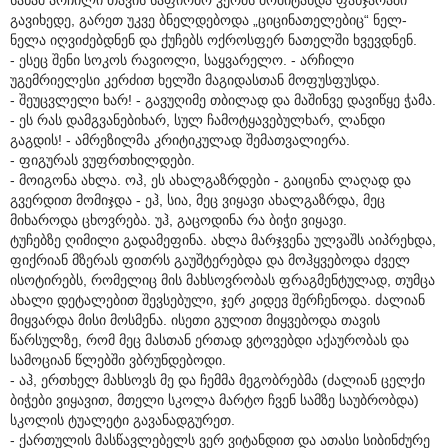
გავიხედე, გარეთ უკვე ბნელდებოდა „ციცინათელებიც“ ნელ-
ნელა იღვიძებდნენ და ქუჩებს ოქროსფერ ნათელში ხვევდნენ.
- ესეც შენი სოკოს რავიოლი, საყვარელო. - არჩილი
უგემრიელესი კერძით ხელში მაგიდასთან მოფუსფუსდა.
- შეუცვლელი ხარ! - გავუღიმე თბილად და მაშინვე დავიწყე ჭამა.
- ეს რას დამგვანებიხარ, სულ ჩამოტყავებულხარ, ლანდი
გაგდის! - ამრეზილმა კრიტიკულად შემათვალიერა.
- ფიგურას ვუფრთხილდები.
- მოიგონა ახლა. ოჰ, ეს ახალგაზრდები - გაიცინა ლაღად და
გვერდით მომიჯდა - ეჰ, სია, მეც ვიყავი ახალგაზრდა, მეც
მიხაროდა ცხოვრება. უჰ, გაცოდინა რა ბიჭი ვიყავი.
ტუჩებზე ღიმილი გადამეფინა. ახლა მარჯვენა ულვაშს აიპრეხდა,
ფიქრიან მზერას ფითრს გაუშტერებდა და მოჰყვებოდა ძველ
ისოტირებს, რომელიც მის მახსოვრობას ფრაგმენტულად, თუმცა
ახალი დეტალებით შევსებული, ჯერ კიდევ შერჩენოდა. ძალიან
მიყვარდა მისი მოსმენა. ისეთი გულით მიყვებოდა თავის
წარსულზე, რომ მეც მასთან ერთად ვტოვებდი აქაურობას და
სამოციან წლებში ვბრუნდებოდი.
- აჰ, ერთხელ მახსოვს მე და ჩემმა მეგობრებმა (ძალიან ცელქი
ბიჭები ვიყავით, მთელი სკოლა მარტო ჩვენ სამზე საუბრობდა)
სკოლის ტუალეტი გავანადგურეთ.
- ქართულის მასწავლებელს ვერ ვიტანდით და ათასი სიბინძურე