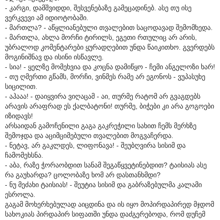
- კარგი, დამშვიდდი, შესვენებაზე გამეცადინებ. ასე თუ ისე
ვერკვევი ამ იდიოტობაში.
- მართლა? - აწყლიანებული თვალებით საცოდავად შემომხედა.
- მართლა, ახლა მორჩი ტირილს, ეგეთი რთულიც არ არის,
უბრალოდ კომენტარები ყურადღებით უნდა წაიკითხო. გვერდებს
მოგინიშნავ და ისინი ისწავლე.
- სია! - ყელზე მომეხვია და კოცნა დამიწყო - ჩემი ანგელოზი ხარ!
- თუ ღმერთი გწამს, მორჩი, ვინმეს რამე არ ეგონოს - ვუპასუხე
სიცილით.
- აჰააა! - დაიყვირა ვიღაცამ - აი, თურმე რატომ არ გვაგდებს
არავის არაფრად ეს ქალბატონი! თურმე, ბიჭები კი არა გოგოები
იზიდავს!
არსაიდან გამოჩენილი გაგა გაკრეჭილი სახით ჩემს მერხზე
შემოჯდა და აციმციმებული თვალებით მოგვაჩერდა.
- ნეტავ, არ გაკლდეს, ლიფონავა! - შეუბღვირა სისიმ და
ჩამომეხსნა.
- აბა, რაზე ჭორაობდით სანამ შეგაწყვეტინებდით? ტაისიას ასე
რა გაუხარდა? ცოლობაზე ხომ არ დასთანხმდი?
- ნუ მეძახი ტაისიას! - შეუტია სისიმ და გაბრაზებულმა კალამი
ესროლა.
გაგამ მოხერხებულად აიცდინა და ის იყო მოპირდაპირედ მჯდომ
სახოკიას პირდაპირ სიფათში უნდა დაძგერებოდა, რომ დუჩემ