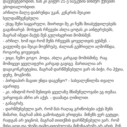
დავეხეტებოდით, ხან კი გიჟურ 21-ე საუკუნის ბინძურ ქუჩებში
ვბოდიალობდით.
არჩილი მალე დაბრუნდა უკან, კენკრის შეიკით
ხელდამშვენებული.
- ესეც შენი საყვარელი, მიირთვი მე კი ჩემს შთაბეჭდილებებს
გაგიზიარებ. მოხუცის რჩევები ახლა ცოტას კი აინტერესებს,
მაგრამ იმედი მაქვს შენ გულისყურით მომისმენ.
- არჩილ, ხომ იცი რომ შენს რჩევებს ყოველთვის ვუსმენ. -
გავუღიმე და შეიკი მოვწრუპე, ძალიან გემრიელი აღმოჩნდა,
როგორც ყოვეთვის.
- ვიცი, ჩემო გოგო. ჰოდა, ახლა კარგად მომისმინე. რაც
მომიყევი ყველაფერი კარგად გავიგე. მართალია არ
დაგიკონკრეტებია, მაგრამ დარწმუნებული ვარ ის ბიჭი, რა ჰქვია,
დუჩე, მოგწონს.
- პირდაპირ მაგით უნდა დაგეწყო? - სახეალეწილმა თვალი
ავარიდე.
- კი, იმიტომ რომ შენთვის ყველაზე მნიშვნელოვანი ეგ თემაა.
უარყოფას აზრი არ აქვს. - დაამატა ღიმილით.
- განაგრძე.
- დარწმუნებული ვარ, რომ მას რაღაც გრძნობები აქვს შენს
მიმართ, მაგრამ ამის გამოხატვას ერიდება. მიზეზს ვერ გეტყვი,
რადგან არ ვიცნობ, მაგრამ თითქმის დარწმუნებული ვარ, რომ
მისი ცივი და უხეში დამოკიდებულება მიზეზგარეშე არ არის. შენ