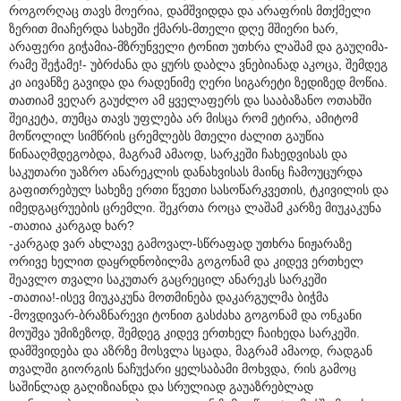
როგორღაც თავს მოერია, დამშვიდდა და არაფრის მთქმელი
ზერით მიაჩერდა სახეში ქმარს-მთელი დღე მშიერი ხარ,
არაფერი გიჭამია-მზრუნველი ტონით უთხრა ლაშამ და გაუღიმა-
რამე შეჭამე!- უბრძანა და ყურს დაბლა ვნებიანად აკოცა, შემდეგ
კი აივანზე გავიდა და რადენიმე ღერი სიგარეტი ზედიზედ მოწია.
თათიამ ვეღარ გაუძლო ამ ყველაფერს და სააბაზანო ოთახში
შეიკეტა, თუმცა თავს უფლება არ მისცა რომ ეტირა, ამიტომ
მოწოლილ სიმწრის ცრემლებს მთელი ძალით გაუწია
წინააღმდეგობდა, მაგრამ ამაოდ, სარკეში ჩახედვისას და
საკუთარი უაზრო ანარეკლის დანახვისას მაინც ჩამოუცურდა
გაფითრებულ სახეზე ერთი წვეთი სასოწარკვეთის, ტკივილის და
იმედგაცრუების ცრემლი. შეკრთა როცა ლაშამ კარზე მიუკაკუნა
-თათია კარგად ხარ?
-კარგად ვარ ახლავე გამოვალ-სწრაფად უთხრა ნიჟარაზე
ორივე ხელით დაყრდნობილმა გოგონამ და კიდევ ერთხელ
შეავლო თვალი საკუთარ გაცრეცილ ანარეკს სარკეში
-თათია!-ისევ მიუკაკუნა მოთმინება დაკარგულმა ბიჭმა
-მოვდივარ-ბრაზნარევი ტონით გასძახა გოგონამ და ონკანი
მოუშვა უმიზეზოდ, შემდეგ კიდევ ერთხელ ჩაიხედა სარკეში.
დამშვიდება და აზრზე მოსვლა სცადა, მაგრამ ამაოდ, რადგან
თვალში გიორგის ნაჩუქარი ყელსაბამი მოხვდა, რის გამოც
საშინლად გაღიზიანდა და სრულიად გაუაზრებლად