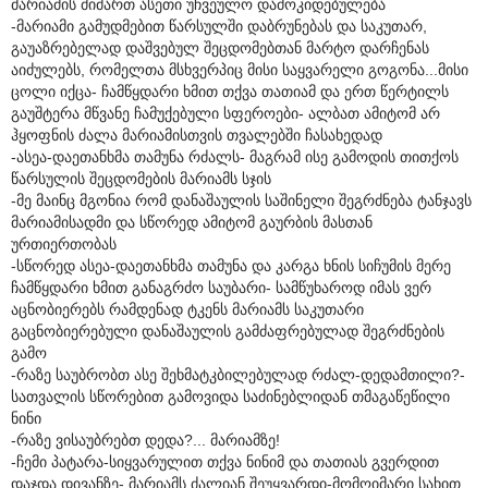
მარიამის მიმართ ასეთი უჩვეულო დამოკიდებულება
-მარიამი გამუდმებით წარსულში დაბრუნებას და საკუთარ,
გაუაზრებელად დაშვებულ შეცდომებთან მარტო დარჩენას
აიძულებს, რომელთა მსხვერპიც მისი საყვარელი გოგონა...მისი
ცოლი იქცა- ჩამწყდარი ხმით თქვა თათიამ და ერთ წერტილს
გაუშტერა მწვანე ჩამუქებული სფეროები- ალბათ ამიტომ არ
ჰყოფნის ძალა მარიამისთვის თვალებში ჩასახედად
-ასეა-დაეთანხმა თამუნა რძალს- მაგრამ ისე გამოდის თითქოს
წარსულის შეცდომების მარიამს სჯის
-მე მაინც მგონია რომ დანაშაულის საშინელი შეგრძნება ტანჯავს
მარიამისადმი და სწორედ ამიტომ გაურბის მასთან
ურთიერთობას
-სწორედ ასეა-დაეთანხმა თამუნა და კარგა ხნის სიჩუმის მერე
ჩამწყდარი ხმით განაგრძო საუბარი- სამწუხაროდ იმას ვერ
აცნობიერებს რამდენად ტკენს მარიამს საკუთარი
გაცნობიერებული დანაშაულის გამძაფრებულად შეგრძნების
გამო
-რაზე საუბრობთ ასე შეხმატკბილებულად რძალ-დედამთილი?-
სათვალის სწორებით გამოვიდა საძინებლიდან თმაგაწეწილი
ნინი
-რაზე ვისაუბრებთ დედა?... მარიამზე!
-ჩემი პატარა-სიყვარულით თქვა ნინიმ და თათიას გვერდით
დაჯდა დივანზე- მარიამს ძალიან შეუყვარდი-მომღიმარი სახით