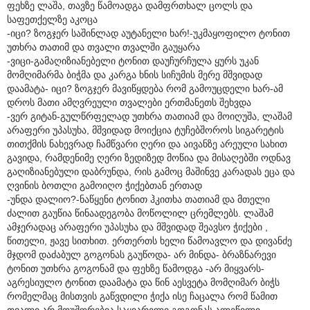
ფეხზე ლაშა, თავზე წამოადგა დამფრთხალ ცოლს და
საფეთქელზე აკოცა
-იცი? ზოგჯერ საშინლად აუტანელი ხარ!-უკმაყოფილო ტონით
უთხრა თათიმ და თვალი თვალში გაუყარა
-ვიცი-გამაღიზიანებელი ტონით დაუჩურჩულა ყურს უკან
მომღიმარმა ბიჭმა და კარგა ხნის სიჩუმის მერე მშვიდად
დაამატა- იცი? ზოგჯერ მავიწყდება რომ გამოუცდელი ხარ-ამ
დროს მათი ამღვრეული თვალები ერთმანეთს შეხვდა
-ვერ გიტან-გულწრფელად უთხრა თათიამ და მოიღუშა, ლაშამ
არაფერი უპასუხა, მშვიდად მოიქცია ტუჩებშოროს სიგარეტის
თითქმის ნახევრად ჩამწვარი ღერი და აივანზე არეული სახით
გავიდა, რამდენიმე ღერი ზედიზედ მოწია და მისაღებში ოდნავ
გაღიზიანებული დაბრუნდა, რის გამოც მაშინვე კარადას ეცა და
ღვინის ბოთლი გამოიღო ჭიქებთან ერთად
-უნდა დალიო?-ნაწყენი ტონით ჰკითხა თათიამ და მთელი
ძალით გაუწია წინაადეგობა მოწოლილ ცრემლებს. ლაშამ
ამჯერადაც არაფერი უპასუხა და მშვიდად შეავსო ჭიქები ,
წითელი, ჟავე სითხით. ერთერთს ხელი წამოავლო და დივანძე
მჯდომ დაძაბულ გოგონას გაუწოდა- არ მინდა- ბრაზნარევი
ტონით უთხრა გოგონამ და ფეხზე წამოდგა -არ მიყვარს-
აგრესიულო ტონით დაამატა და წინ აესვეტა მომღიმარ ბიჭს
რომელმაც მისთვის გაწვდილი ჭიქა ისე ჩაცალა რომ წამით
თვალი არ მოუშორებია საყვარელი გოგონას ალეწილი