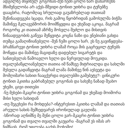
ადგილზე მიყინულ გოგონას-შენ ჩემი ცოლი ხარ დანარჩენს
მნიშვნელობა არ აქვს-მშვიდი ტონით უთხრა და ტუჩებზე
დააცხრა, რატომღაც სრულიად გაუაზრებლად თათიამ
შეწინაადეგება სცადა, რის გამოც წყობრიდან გამოსულმა ბიჭმა
მაშინვე მკლავებშორის მოიმწყვდია და უხეშად აკოცა, მაგრამ
როგორც კი თათიამ აზრზე მოსვლა შეძლო და მისთვის
წინაადეგობის გაწევა შეწყვიტა კოცნა ნაზი და ვნებიანი გახდა
თუმცა გამაღიზიანებელი -შენ ჩემი ცოლი ხარ, ეს ნუ გავიწყდება-
ბრაზნარევი ტონით უთხრა ლაშამ როცა მის გაცრეცილ ტუჩებს
მოწყდა და მაშინვე მაგიდაზე დადებულ სიგარეტს და
სანთებელას წამოავლო ხელი და ნერვიულად მოუკიდა.
თვალებაწყლიანებული თათია იმ წამსვე მიტრიალდა და სახლში
შესვლა გადაწყვიტა მაგრამ ლაშა მაშინვე წინ აესვეტა და
მომღიმარი სახით ჩააცქერდა თვალებში-გამებუტე?- ცინიკური
ტონით ჰკითხა გაბრაზებულ გოგონას და სახეზე ნაზად შეახო
უხეში, ცივი თითები
-ნუ მეხები-მკაცრი ტონით უთხრა გოგონამ და უხეშად მოიშორა
მისი ხელი სახიდან
-თუ შეგეხები რა მოხდება?-ინტერესით ჰკითხა ლაშამ და თათიას
არეული სახის შემხედვარეს ირონიულად გაეღიმა
-სწორად აღნიშნე მე შენი ცოლი ვარ-მკაცრი ტონით უთხრა
გოგონამ და თვალი თვალში გაუყარა -მაგრამ ეს იმას არ
ნიშნავს, რომ უფლება გაქვს მეუხეშო!