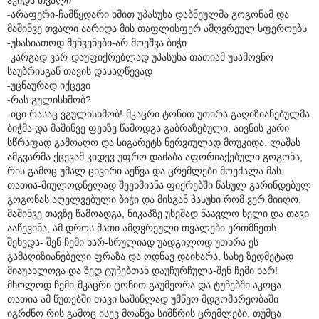
-არაფერი-ჩამწყდარი ხმით უპასუხა დაბნეულმა გოგონამ და
მაშინვე თვალი აარიდა მის თაფლისფერ ამღვრეულ სფეროებს
-უხასიათოდ მეჩვენები-არ მოეშვა ბიჭი
-კარგად ვარ-დაუფიქრებლად უპასუხა თათიამ უსამოვნო
საუბრისგან თავის დასაღწევად
-უცნაურად იქცევი
-რას გულისხმობ?
-იცი რასაც ვგულისხმობ!-მკაცრი ტონით უთხრა გაღიზიანებულმა
ბიჭმა და მაშინვე ფეხზე წამოდგა გაბრაზებული, აივნის კარი
სწრაფად გამოაღო და სიგარეტს ნერვიულად მოუკიდა. ლაშას
ამგვარმა ქცევამ კიდევ უფრო დაძაბა აფორიაქებული გოგონა,
რის გამოც უმალ ცხვირი აეწვა და ცრემლები მოეძალა მას-
თათია-მიულოდნელად შეეხმიანა ფიქრებში წასულ გარინდებულ
გოგონას აღელვებული ბიჭი და მისგან პასუხი რომ ვერ მიიღო,
მაშინვე თავზე წამოადგა, ნიკაპზე უხეშად წაავლო ხელი და თავი
ააწევინა, ამ დროს მათი ამღვრეული თვალები ერთმნეთს
შეხვდა- შენ ჩემი ხარ-სრულიად უადგილოდ უთხრა ეს
გამაღიზიანებელი ფრაზა და ოდნავ დაიხარა, სახე ზედმეტად
მიაუახლოვა და ზედ ტუჩებთან დაუჩურჩულა-შენ ჩემი ხარ!
მხოლოდ ჩემი-მკაცრი ტონით გაუმეორა და ტუჩებში აკოცა.
თათია ამ წუთებში თავი საშინლად უმწეო მდგომარეობაში
იგრძნო რის გამოც ისევ მოაწვა სიმწრის ცრემლები, თუმცა