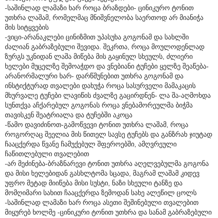
-საშინლად ლამაზი ხარ როცა ბრაზდები- ცინიკურო ტონით
უთხრა ლაშამ, რომელმაც მნიშვნელობა საერთოდ არ მიანიჭა
მის სიტყვების
-ვიცი-არანაკლები ცინიზმით უპასუხა გოგონამ და სახლში
ძალიან გაბრაზებული შევიდა. შეკრთა, როცა მოულოდენლად
ზურგს უკნიდან ლაშა მიწება მის გაყინულ სხეულს, ძლიერი
ხელები მუცელზე შემოაჭდო და ვნებიანი ტუჩები ყელზე შეაწება-
არანორმალური ხარ- დარწმუნებით უთხრა გოგონამ და
ინსტიქტურად თვალები დახუჭა როცა სასურველი მამაკაცის
მხურვალე ტუჩები ლავიწის ძვალზე გაცირდნენ- ლა შა-აღმოხდა
სუნთქვა აჩქარებულ გოგონას როცა ვნებამორეულმა ბიჭმა
თავისკენ შეატრიალა და ტუჩებში აკოცა
-წამო დავიძინოთ-გამოწვევი ტონით უთხრა ლაშამ, როცა
როგორღაც შეელია მის წითელ სავსე ტუჩებს და განზრახ ჯიუტად
ჩააცქერდა წვანე ჩამუქებულ შფეროებში, ამღვრეული
ჩაწითლებული თვალებით
-არ მეძინება-ბრაზნარევი ტონით უთხრა აღელვებულმა გოგონა
და მისი ხელებიდან გასხლტომა სცადა, მაგრამ ლაშამ კიდევ
უფრო მეტად მიიწება მისი სუსტი, ნაზი სხეული ტანზე და
მომღიმარი სახით ჩააცქერდა ზემოდან სახე ალეწილ ცოლს
-საშინლად ლამაზი ხარ როცა ასეთი შეშინებული თვალებით
მიყურებ ხოლმე -ცინიკური ტონით უთხრა და სანამ გაბრაზებული