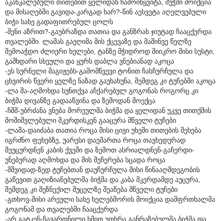
აკანკალებული თითებით ყელიდან ჩამოიწყვიტა, მუჭში მოიქცია
და მისაღებში გავიდა-კარგად ხარ?-წინ აესვეტა აღელვებული
ბიჭი სახე გადაფითრებულ ცოლს
-შენი აზრით?-გაუბრაზდა თათია და განზრახ ჯიუტად ჩააცქერდა
თვალებში. ლაშას გაეღიმა მის ქცევაზე და მაშინვე წელზე
შემოაჭდო ძლიერი ხელები, ტანზე მჭიდროდ მიიკრო მისი სუსტი,
გამხდარი სხეული და ყურს დაბლა ვნებიანად აკოცა
-ეს სურნელი მაგიჟებს-გამომწვევი ტონით ჩასჩურჩულა და
ცხვირის წვერი ყელზე ნაზად გაუხახუნა, შემდეგ კი ტუჩებში აკოცა
-ლა შა-აღმოხდა სუნთქვა აჩქარებულ გოგონას როგორც კი
ბიჭმა დივანზე გადააწვინა და ზემოდან მოექცა
-ჩშშ-უბრძანა ვნება მორეულმა ბიჭმა და ყელიდან უკვე თითქმის
მოშიშვლებული მკერდისკენ გააცურა მწველი ტუჩები
-ლაშა-დაიძაბა თათია როცა მისი ცივი უხეში თითების შეხება
იგრძნო ფეხებზე, უარესი დაემართა როცა თავხედურად
შეუცურდნენ კაბის ქვეში და ზემოთ ასრიალდნენ-გაჩერდი-
უნებურად აღმოხდა და მის შეჩერება სცადა როცა
-მშვიდად-ზედ ტუჩებთან დაუჩურჩულა მისი წინააღმდეგობის
გაწევით გაღიზიანებულმა ბიჭმა და კაბა მკერდამდე აუცურა,
შემდეგ კი შეზნექილ მუცელზე შეაწება მწველი ტუჩები
-გთხოვ-მისი არეული სახე ხელებშორის მოიქცია დამფრთხალმა
გოგონამ და თვალებში ჩააცქერდა
-არ გატკენ-ჩავარდნილი ხმით უთხრა განრაზებულმა ბიჭმა და