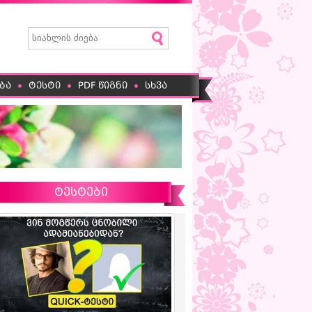
ბა
ტესტი
PDF წიგნი
სხვა
ტესტები