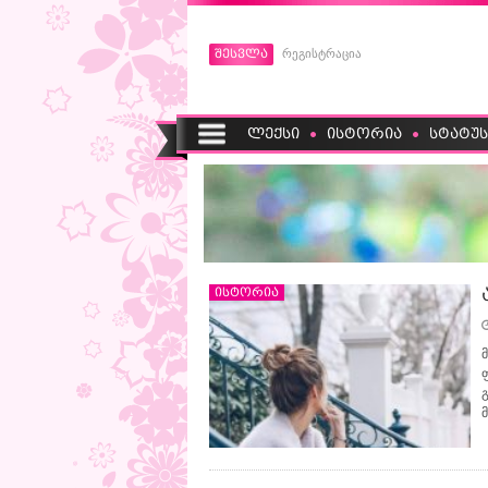
შესვლა
რეგისტრაცია
ლექსი
ისტორია
სტატუს
ისტორია