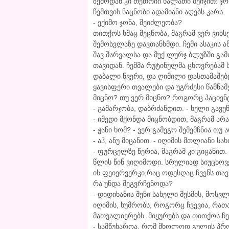
ზემოდან კი თეთრიი ხალათი ბეიჯით: ჯო
ჩემთვის ნაცნობი ადამიანი აღებს კარს.
- ექიმო ჯონა, შეიძლეობა?
თითქოს ხმაც მეცნობა, მაგრამ ვერ ვიხსე
შემოსვლაზე დავთანხმდი. ჩემი ასაკის 
შავ შარვალსა და მუქ ლურჯ ბლუზში გ
თავიდან. ჩემმა რუტინულმა ცხოვრებამ
დაბალი წვერი, და ღიმილი დასთამაშებ
ყავისფერი თვალები და უგრძესი წამწა
მიცნო? თუ ვერ მიცნო? როგორც პაციენტ
- გამარჯობა, დაბრძანდით. - ხელი გა
- იმედი მქონდა მიცნობდით, მაგრამ არაუ
- ჟანი ხომ? - ვერ გამეგო შემემჩნია თუ 
- აჰ, ანუ მიცანით. - იღიმის მთლიანი სა
- ფურცელზე წერია, მაგრამ კი გიცანი
წლის წინ ვიღიმოდი. სრულიად სიუცხოვ
ის ფეიერვერკი,რაც ოდესღაც ჩვენს თავ
რა უნდა შეგვრჩენოდა?
- დიდიხანია შენი სახელი მესმის, მოსვ
იღიმის, ხუმრობს, როგორც ჩვევია, რა
მათვალიერებს. მიყურებს და თითქოს ჩე
- სამწუხაროა, რომ მხოლოდ გულის პრო