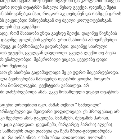
აბუმ წამიყვანა თოჯინების თეატრში და კარლსონი მაჩვენა.
ვირა დღეს თეატრში წასვლა წესად გვექცა. დავიწყე მეტი
ინ ახმოვანებდა მათ, როგორ აკეთებდნენ და რამდენ დროს
ბს ვაკეთებდი წინდებისგან თუ ძველი კოლგოტებისგან,
კლებს მეც ვდგამდი.
ადე, რომ მსახიობი უნდა გავხდე მეთქი. დავიწყე წიგნების
 დავიწყე ფილმების ყურება. ერთ მსახიობს ამოვიჩემებდი
ემდეგ კი პერსონაჟებს ვადარებდი. დავიწყე სიარული
თა ჯგუფში, ყველგან დავდიოდი. ყველა ლექსი თუ პიესა
რს ვნახულობდი. შეპყრობილი ვიყავი. ყველაზე დიდი
ფრო მეტითაც.
ათ ეს ახირება გადამივლიდა მე კი უფრო მიყვარდებოდა.
ელა ბედნიერებას მანიჭებდა თეატრში ყოფნა, როგორ
ების მონოლოგები, ტექსტების განხილვა. არ
ბი დასჭირვებოდა ამას. უკვე მოწამლული ვიყავი თეატრის
აფერი დროებითი იყო. მამას თქმით ‘’ ნამდვილი’’
წარმატებული და მდიდარი ყოფილიყავი. ეს პროფესიაც არ
კი შეეძლო ამის გაკეთება. მამაჩემი, ბენჟამინ ჰარისი,
ი კაცი გახლდათ. დედაჩემი, მარგარეტ ჰარისი( ალენი),
 სამსახურს თავი დაანება და ჩემს ზრდა-განვითარებას
ი, რა თქმა უნდა, ექიმი უნდა ყოფილიყო. ყველაზე