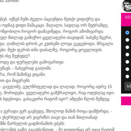
ნა ჰარისი.
ყვ
ნებ. იქნებ ჩემი ძველი პაციენტია მეთქი ვიფიქრე და
ან ოდნავ დიდი მამაკაცი. მაღალი, სადღაც ორ მეტრამდე,
ამოწყობილი.როგორ დამავიწყდა, როგორ ამომივარდა
 სულ მთლად გამიქრო ყველაფერი თავიდან. სახეზე წვერი,
და. ღიმილის დროს კი კუთხეში ლოყა ეკეცებოდა. მრგალი
მები. მუქი ფერის თმა დაბალზე, როგორც ყოველთვის.
ს ისე შევხვდე?
ვუწოდე და ფურცლები გამოვართვი.
შავს. - ნახევრად გაიღიმა.
არა, რომ მაშინვე ვიცანი.
ხით და მიყურებს.
თ. - გავუღიმე, გულწრფელად და ლაღად, როგორც ადრე 15
ხ
ე, მორიდება. ყველაფერი გამქრალიყო, რაც ოდესღაც იყო.
ს ხდებოდა. გასაკვირი რატომ იყო? ამდენი წლის შემდეგ
ლა ვერადა ვერ გავბედე, მხოლოდ მაშინ როცა დამჭირდა. -
თა უხერხულად არ ვიგრძნო თავი და თან მთლიანად
მში წარსულის გადმონაშთს ეძებს.
ბლემის გამო გაგახსენდით. - მე თვითონაც არ ვიცი რატომ