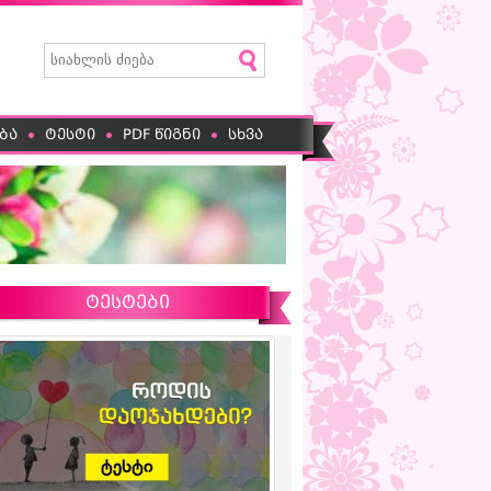
ბა
ტესტი
PDF წიგნი
სხვა
ტესტები