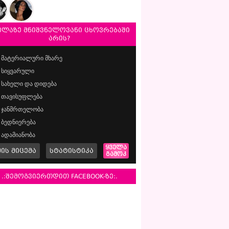
ელაზე მნიშვნელოვანი ცხოვრებაში
არის?
მატერიალური მხარე
სიყვარული
სახელი და დიდება
თავისუფლება
ჯანმრთელობა
ბედნიერება
ადამიანობა
ყველა
მის მიცემა
სტატისტიკა
გამოკ
.:შემოგვიერთდით FACEBOOK-ზე:.