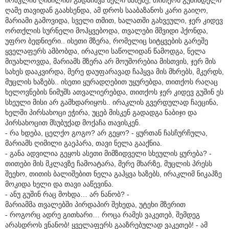
ღამე თავიდან გაახსენდა, ამ დროს სააბაზანოს კარი გაიღო,
მარიამი გამოვიდა, სველი თმით, ხალათში გახვეული, ჯერ კიდევ
ორთქლის სურნელი მოჰყვებოდა, თვალები მშვიდი ჰქონდა,
უფრო ბედნიერი.. ისეთი მზერა, რომელიც სიტყვების გარეშე
ყველაფერს ამბობდა, ირაკლი საწოლიდან წამოდგა, ნელა
მიუახლოვდა, მარიამს მზერა არ მოუშორებია მისთვის, ჯერ მის
სახეს დააკვირდა, მერე დაუფარავად ჩაჰყვა მის მხრებს, მკერდს,
მუცლის ხაზებს.. ისეთი ყურადღებით უყურებდა, თითქოს რაღაც
ხელოვნების ნიმუშს ათვალიერებდა, თითქოს ჯერ კიდევ გუშინ ეს
სხეული მისი არ გამხდარიყოს.. ირაკლის გვერდულად ჩაეცინა,
ხელში პირსახოცი ეჭირა, უცებ მისკენ გადადგა ნაბიჯი და
პირსახოცით მსუბუქად მოქაჩა თავისკენ.
- რა ხდება, ცელქო გოგო? არ გეყო? - ყურთან ჩასჩურჩულა,
მარიამს ღიმილი გაეპარა, თავი ნელა გააქნია.
- განა ადვილია გეყოს ასეთი მიმზიდველი სხეულის ყურება? -
თითები მის მკლავზე ჩამოატარა, მერე მხარზე, მუცლის პრესს
შეეხო, თითის ბალიშებით ნელა გაჰყვა ხაზებს, ირაკლიმ ნიკაპზე
მოკიდა ხელი და თავი ააწევინა.
- ანუ გუშინ რაც მოხდა… არ ნანობ? -
მარიამმა თვალებში პირდაპირ შეხედა, უტეხი მზერით
- როგორც ადრე გითხარი… როცა რამეს ვაკეთებ, შემდეგ
არასდროს ვნანობ! ყველაფერს გააზრებულად ვაკეთებ! - ამ