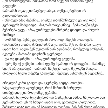
- ეს ნორმალურია, მთავარია რომ ისევ არ იქონიოს შენზე
გავლენა.. -
მარიამის თვალები ჩაუწყლიანდა, თუმცა ცრემლი არ
გადმოვარდნია.
- სწორედ ამის მეშინია.. აქამდე დარწმუნებული ვიყავი რომ
ვერაფერს შეძლებდა.. მაგრამ როცა ვნახე.. ჩემს თავში ეჭვი
მეპარება უკვე - ირაკლიმ ხელები მხრებზე დაადო და ახლოს
მიიზიდა.
- მომისმინე. შენზე გავლენას მხოლოდ იმდენს მოახდენს,
რამდენსაც თავად მისცემ ამის უფლებას.. შენ ის პატარა გოგო
აღარ ხარ. ახლა შენ თვითონ ხარ ადამიანი, რომელიც არჩევანს
აკეთებს - მარიამი დიდხანს უყურებდა.
- და თუ დავიბენი? - ირაკლიმ ოდნავ გაუღიმა.
- მერე მე აქ ვიქნები. სანამ ფეხზე მყარად არ დადგები… მანამდე
ხელს არ გაგიშვებ - მარიამი ჩაეხუტა, თავი მკერდზე მიადო,
ირაკლიმ ხელი თმებზე გადაუსვა.. შემდეგ სახლისკენ წავიდნენ..
ირაკლიმ კარი გააღო და გვერდზე გადგა, თითქოს
სპეციალურად აყოვნებდა, რომ მარიამს პირველი
შთაბეჭდილება ბოლომდე ეგრძნო.
მარიამი ზღურბლზე გაჩერდა და რამდენიმე წამით საერთოდ ხმა
ვერ ამოიღო..ეს ის სახლი აღარ იყო, ცარიელი კედლებით,
შიშველი იატაკით და იმ საცოდავი დივნით. მის წინ ახლა თბილი,