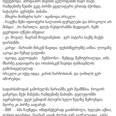
იქექებოდა, პირდაპირ შიგნით ცელოფანში ჩაყო თავი,
რამდენიმე წუთში უკვე პირში ყველაფერი ერთად ჰქონდა,
ხაჭაპური, ყურძენი, ბანანი..
- მშიერი მონსტრი ხარ! - იცინოდა ირაკლი
- რავქნა შენი იდიოტური სალათის ფურცლები და ბროკოლი არ
მინდა!.. ჰო მართლა, დღეს რესტორანში მივდივარ, ჩემს
გვერდით იქნები იმედია!
- კი, მოვალ, მაგრამ მოგვიანებით.. ჯერ პატარა საქმე მაქვს
დარბაზში.
- კარგი - მარიამი მისკენ წავიდა, ფეხისწვერებზე აიწია, ლოყაზე
აკოცა და ჩუმად გაუღიმა.
- იცოდე, გელოდები… ჩემპიონო - შემდეგ შემოტრიალდა, თმა
მხარზე გადაიყარა და ოთახისკენ წავიდა ტანსაცმლის
გამოსაცვლელად.
ირაკლი კი იქვე იდგა, კარის ჩარჩოსთან, და ღიმილს ვერ
იშორებდა.
სადარბაზოდან გამოსულმა მარიამმა ვერ შეამჩნია, როგორ
გაჩერდა მუქი მანქანა რამდენიმე ნაბიჯში, ტელეფონში
იყურებოდა, უცებ უკნიდან ძლიერი ხელი წელზე შემოეხვია,
მეორე კი პირზე ააფარეს.
- მმმ!.. - ხმა ჩაუწყდა, ინსტინქტურად გაიბრძოლა, ხელები აქნია,
ფეხით დაარტყა, მაგრამ კაცის ძალას ვერ გაუმკლავდა, კარი