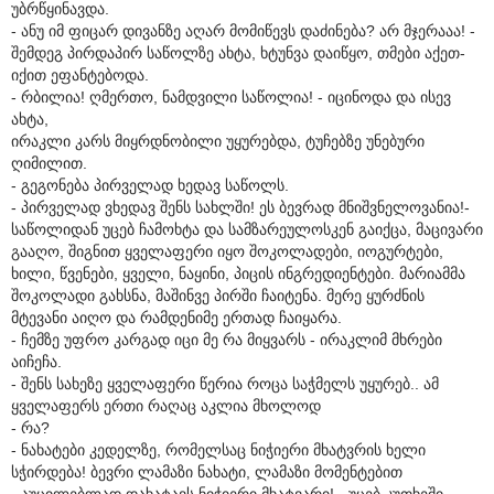
უბრწყინავდა.
- ანუ იმ ფიცარ დივანზე აღარ მომიწევს დაძინება? არ მჯერააა! -
შემდეგ პირდაპირ საწოლზე ახტა, ხტუნვა დაიწყო, თმები აქეთ-
იქით ეფანტებოდა.
- რბილია! ღმერთო, ნამდვილი საწოლია! - იცინოდა და ისევ
ახტა,
ირაკლი კარს მიყრდნობილი უყურებდა, ტუჩებზე უნებური
ღიმილით.
- გეგონება პირველად ხედავ საწოლს.
- პირველად ვხედავ შენს სახლში! ეს ბევრად მნიშვნელოვანია!-
საწოლიდან უცებ ჩამოხტა და სამზარეულოსკენ გაიქცა, მაცივარი
გააღო, შიგნით ყველაფერი იყო შოკოლადები, იოგურტები,
ხილი, წვენები, ყველი, ნაყინი, პიცის ინგრედიენტები. მარიამმა
შოკოლადი გახსნა, მაშინვე პირში ჩაიტენა. მერე ყურძნის
მტევანი აიღო და რამდენიმე ერთად ჩაიყარა.
- ჩემზე უფრო კარგად იცი მე რა მიყვარს - ირაკლიმ მხრები
აიჩეჩა.
- შენს სახეზე ყველაფერი წერია როცა საჭმელს უყურებ.. ამ
ყველაფერს ერთი რაღაც აკლია მხოლოდ
- რა?
- ნახატები კედელზე, რომელსაც ნიჭიერი მხატვრის ხელი
სჭირდება! ბევრი ლამაზი ნახატი, ლამაზი მომენტებით
- აუცილებლად დახატავს ნიჭიერი მხატვარი! - უცებ კუთხეში