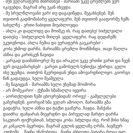
- შენ ვეღარაფერს მიბრძანებ - მარიამი უკვე ცრემლებს ვერ
იკავებდა, მაგრამ არც უკან იხევდა.
- მე სრულწლოვანი ვარ! თუ დაგავიწყდა, შეგახსენებ, შენ
თვითონ გადმომაბარე ყველაფერი, შენ თვითონ გააფორმე ჩემს
სახელზე - ერთი ნაბიჯით მიუახლოვდა.
- ახლა კი დაელოდე და მოიმკე ის, რაც დათესე! სიძულვილი
დათესე - სიძულვილს მიიღებ. ყველაფერი, რაც დედაჩემს
ეკუთვნოდა, ახლა ჩემია და ვერაფერს გაეკარები! -
კობა უხმოდ დარჩა, მარიამმა ცრემლი მოიწმინდა, თავი მაღლა
ასწია და კარისკენ წავიდა.
- კარგად დაიმახსოვრე! მე და ირაკლი უკვე ერთნი ვართ და ჩვენ
ვერ დაგვამარცხებ! - გარეთ გამოსულს სუნთქვა უჭირდა, გული
ისე უცემდა, თითქოს მკერდიდან უნდა ამოვარდნილიყო..გიორგი
წინ გადაუდგა, ხელი შეაშველა.
- მე წაგიყვან - მარიამმა ხელი უხეშად მოიშორა
- არ მომეკარო! - ქუჩაში ხმამაღლა იყვირა.
- აორთქლდით ჩემი ცხოვრებიდან! ორივე! - გამვლელები
გაჩერდნენ, გიორგიმ ხმა ვეღარ ამოიღო, მარიამმა გზა
გადაჭრა, ხელი ასწია და ტაქსი გააჩერა..ჩაჯდა, მანქანა
დაიძრა..ფანჯარას მიეყრდნო და პირველად მარტო დარჩა
საკუთარ ფიქრებთან, სძულდა კობა..სძულდა ისე, რომ მისი ხმაც
კი კანკალს ჰგვრიდა, მაგრამ გულის ყველაზე ღრმა, ბავშვურ
კუთხეში… მაინც ენანებოდა.. მაინც ახსოვდა პატარა როცა იყო