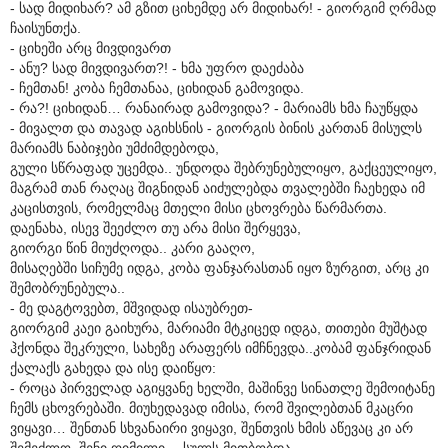
- სად მიდიხარ? ამ გზით ციხემდე არ მიდიხარ! - გიორგიმ ღრმად
ჩაისუნთქა.
- ციხეში არც მივდივართ
- ანუ? სად მივდივართ?! - ხმა უფრო დაეძაბა
- ჩემთან! კობა ჩემთანაა, ციხიდან გამოვიდა.
- რა?! ციხიდან… რანაირად გამოვიდა? - მარიამს ხმა ჩაუწყდა
- მივალთ და თავად აგიხსნის - გიორგის ბინის კართან მისულს
მარიამს ნაბიჯები უმძიმდებოდა,
გული სწრაფად უცემდა.. უნდოდა შებრუნებულიყო, გაქცეულიყო,
მაგრამ თან რაღაც შიგნიდან აიძულებდა თვალებში ჩაეხედა იმ
კაცისთვის, რომელმაც მთელი მისი ცხოვრება წარმართა.
დაენახა, ისევ შეეძლო თუ არა მისი შერყევა,
გიორგი წინ მიუძღოდა.. კარი გააღო,
მისაღებში სიჩუმე იდგა, კობა ფანჯარასთან იყო ზურგით, არც კი
შემობრუნებულა..
- მე დაგტოვებთ, მშვიდად ისაუბრეთ-
გიორგიმ კაეი გაიხურა, მარიამი მტკიცედ იდგა, თითები მუშტად
ჰქონდა შეკრული, სახეზე არაფერს იმჩნევდა..კობამ ფანჯრიდან
ქალაქს გახედა და ისე დაიწყო:
- როცა პირველად აგიყვანე ხელში, მაშინვე სინათლე შემოიტანე
ჩემს ცხოვრებაში. მიუხედავად იმისა, რომ შვილებთან მკაცრი
ვიყავი… შენთან სხვანაირი ვიყავი, შენთვის ხმის აწევაც კი არ
შემეძლო, შენი ღიმილი… სულს მითბობდა.. -