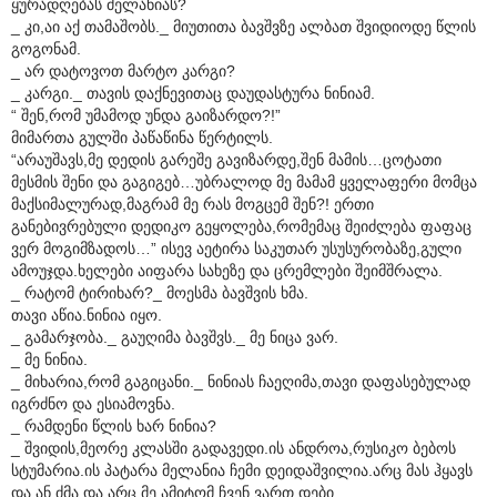
ყურადღებას მელანიას?
_ კი,აი აქ თამაშობს._ მიუთითა ბავშვზე ალბათ შვიდიოდე წლის
გოგონამ.
_ არ დატოვოთ მარტო კარგი?
_ კარგი._ თავის დაქნევითაც დაუდასტურა ნინიამ.
“ შენ,რომ უმამოდ უნდა გაიზარდო?!”
მიმართა გულში პაწაწინა წერტილს.
“არაუშავს,მე დედის გარეშე გავიზარდე,შენ მამის…ცოტათი
მესმის შენი და გაგიგებ…უბრალოდ მე მამამ ყველაფერი მომცა
მაქსიმალურად,მაგრამ მე რას მოგცემ შენ?! ერთი
განებივრებული დედიკო გეყოლება,რომემაც შეიძლება ფაფაც
ვერ მოგიმზადოს…” ისევ აეტირა საკუთარ უსუსურობაზე,გული
ამოუჯდა.ხელები აიფარა სახეზე და ცრემლები შეიმშრალა.
_ რატომ ტირიხარ?_ მოესმა ბავშვის ხმა.
თავი აწია.ნინია იყო.
_ გამარჯობა._ გაუღიმა ბავშვს._ მე ნიცა ვარ.
_ მე ნინია.
_ მიხარია,რომ გაგიცანი._ ნინიას ჩაეღიმა,თავი დაფასებულად
იგრძნო და ესიამოვნა.
_ რამდენი წლის ხარ ნინია?
_ შვიდის,მეორე კლასში გადავედი.ის ანდროა,რუსიკო ბებოს
სტუმარია.ის პატარა მელანია ჩემი დეიდაშვილია.არც მას ჰყავს
და ან ძმა და არც მე,ამიტომ ჩვენ ვართ დები.