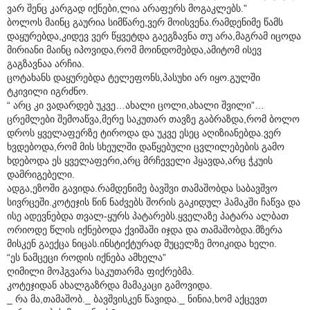
ვარ შენც კარგად იქნები,ლია არაფერს მოგაკლებს.”
ბოლოს მაინც გაურია სიმწარე,ვერ მოისვენა.რამდენიმე წამს
დაყურებდა,კიდევ ვერ წყვეტდა გაეგზავნა თუ არა,მაგრამ იცოდა
მირიანი მაინც იპოვიდა,რომ მოინდომებდა,ამიტომ ისევ
გაგზავნაა არჩია.
ცოტახანს დაყურებდა ტელეფონს,პასუხი არ იყო.გულში
ტკივილი იგრძნო.
“ არც კი ვადარდებ უკვე…ახალი ცოლი,ახალი შვილი”…
ცრემლები შემოაწვა,მერე საკუთარ თავზე გაბრაზდა,რომ ბოლო
დროს ყველაფერზე ტიროდა და უკვე ესეც აღიზიანებდა.ვერ
ხვდებოდა,რომ მის სხეულში დაწყებული ცვლილებების გამო
ხდებოდა ეს ყველაფერი,არც მრჩეველი ჰყავდა,არც ჭკუის
დამრიგებელი.
ადგა,ეზოში გავიდა.რამდენიმე ბავშვი თამაშობდა საბავშვო
სივრცეში.კოტეჯის წინ ნაძვებს შორის გაკიდულ ჰამაკში ჩაწვა და
ისე ადევნებდა თვალ-ყურს პატარებს.ყველაზე პატარა ალბათ
ორიოდე წლის იქნებოდა ქვიშაში იჯდა და თამაშობდა.მზერა
მისკენ გაექცა ნიცას.ინსტიქტურად მუცელზე მოიკიდა ხელი.
“ეს ნამცეცი როდის იქნება ამხელა”
ღიმილი მოჰგვარა საკუთარმა ფიქრებმა.
კოტეჯიდან ახალგაზრდა მამაკაცი გამოვიდა.
_ რა მა,თამაშობ._ ბავშვისკენ წავიდა._ ნინია,ხომ აქცევთ