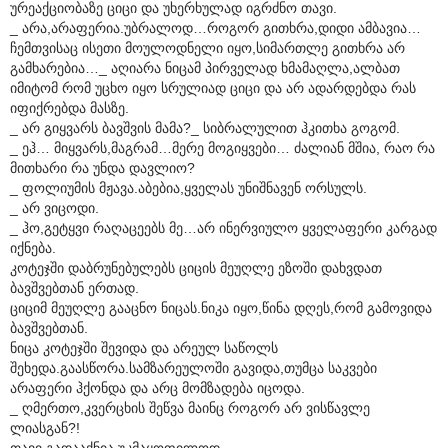
ურეაქციობაზე ციცი და უხერხულად იგრძნო თავი.
_ არა,არაფერია.უბრალოდ…როგორ გითხრა,დიდი ამბავია…
ჩემთვისაც ისეთი მოულოდნელი იყო,სიმართლე გითხრა არ
გამხარებია…_ აღიარა ნიცამ პირველად ხმამაღლა,ალბათ
იმიტომ რომ უცხო იყო სრულიად ციცი და არ ადარდებდა რას
იფიქრებდა მასზე.
_ არ გიყვარს ბავშვის მამა?_ სიბრალულით ჰკითხა გოგომ.
_ ეჰ… მიყვარს,მაგრამ…მერე მოგიყვები… ძალიან მშია, რაო რა
მითხარი რა უნდა დავლიო?
_ ფოლიუმის მჟავა.აბებია,ყველას უნიშნავენ ორსულს.
_ არ ვიცოდი.
_ ჰო,გეტყვი რაღაცეებს მე…არ ინერვიულო ყველაფერი კარგად
იქნება.
კოტეჯში დაბრუნებულებს ციცის მეუღლე ეზოში დახვდათ
ბავშვებთან ერთად.
ციციმ მეუღლე გააცნო ნიცას.ნიკა იყო,წინა დღეს,რომ გამოვიდა
ბავშვებთან.
ნიცა კოტეჯში შევიდა და არეულ საწოლს
შეხედა.გაასწორა.სამზარეულოში გავიდა,თუმცა საკვები
არაფერი ჰქონდა და არც მომზადება იცოდა.
_ ღმერთო,კვერცხის შეწვა მაინც როგორ არ ვისწავლე
ლიასგან?!
თავი გადააქნია უკმაყოფილოდ.