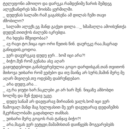
ტელეფონი ამოიღო და დარეკა.რამდენიმე ზარის შემდეგ
ალექსანდრეს ხმა მოისმა ყურმილში.
_ დუდუნას სალამი.რამ გაგახსენა ამ დილას ჩემი თავი
ძმობილო?
_ სალამი ალექს,ეგ მანდ გაქვთ დილა…_ ხმამაღლა ამოისუნთქა
დუდუმ,თითქოს ძალებს იკრებდა.
_ რა ხდება მშვიდობაა?
_ აუ რავი ტო,ნიცა იყო ორი წუთის წინ. დაურეკე რაა,მაგრად
განიცდის,ცოდოა.
_ ვერ დავურეკავ დუდუ ჯერ…ხომ იცი არა?!
_ ბიჭო,შენ რომ გენახა ასე აღარ
გაჯიუტდებოდი.განახევრებულია გოგო დარდისგან,თან თვითონ
მთხოვა უთხარი რომ ვეძებო და თუ მაინც არ სურს,მაშინ მერე მე
აღარ მივიღებ,თუ ოდესმე დაბრუნდებაო.
_ არა დუდუ,არა…
_ აუ,რა ჯიუტი ხარ,ნაკლები კი არ ხარ შენ. ნიცაზე ამბობდი
ხოლმე და შენ ჭედავ უკვე.
_ დუდუ სანამ არ დავფარავ მირიანის ვალს,ხომ იცი ვერ
ჩამოვალ.მანდ მაგ ხელფასით მე ვერ დავუფარავ დედაჩემის
მკურნალობაში გადახდილ თანხას.
_ უთხარი მერე გოგოს რას ტანჯავ ბიჭო?!
_ არა,მაგას ვერ ვეტყვი,მამამისთან დაიწყებს მოგვარებებს