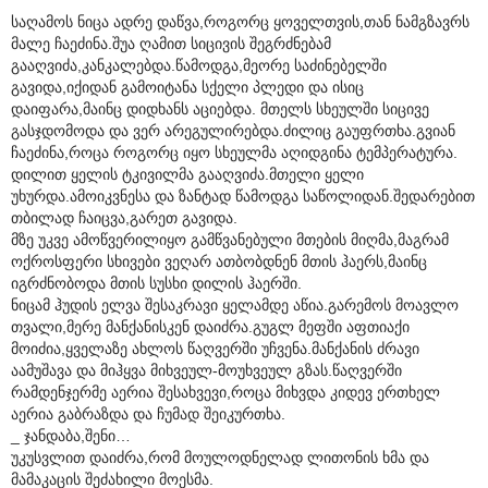
საღამოს ნიცა ადრე დაწვა,როგორც ყოველთვის,თან ნამგზავრს
მალე ჩაეძინა.შუა ღამით სიცივის შეგრძნებამ
გააღვიძა,კანკალებდა.წამოდგა,მეორე საძინებელში
გავიდა,იქიდან გამოიტანა სქელი პლედი და ისიც
დაიფარა,მაინც დიდხანს აციებდა. მთელს სხეულში სიცივე
გასჯდომოდა და ვერ არეგულირებდა.ძილიც გაუფრთხა.გვიან
ჩაეძინა,როცა როგორც იყო სხეულმა აღიდგინა ტემპერატურა.
დილით ყელის ტკივილმა გააღვიძა.მთელი ყელი
უხურდა.ამოიკვნესა და ზანტად წამოდგა საწოლიდან.შედარებით
თბილად ჩაიცვა,გარეთ გავიდა.
მზე უკვე ამოწვერილიყო გამწვანებული მთების მიღმა,მაგრამ
ოქროსფერი სხივები ვეღარ ათბობდნენ მთის ჰაერს,მაინც
იგრძნობოდა მთის სუსხი დილის ჰაერში.
ნიცამ ჰუდის ელვა შესაკრავი ყელამდე აწია.გარემოს მოავლო
თვალი,მერე მანქანისკენ დაიძრა.გუგლ მეფში აფთიაქი
მოიძია,ყველაზე ახლოს წაღვერში უჩვენა.მანქანის ძრავი
აამუშავა და მიჰყვა მიხვეულ-მოუხვეულ გზას.წაღვერში
რამდენჯერმე აერია შესახვევი,როცა მიხვდა კიდევ ერთხელ
აერია გაბრაზდა და ჩუმად შეიკურთხა.
_ ჯანდაბა,შენი…
უკუსვლით დაიძრა,რომ მოულოდნელად ლითონის ხმა და
მამაკაცის შეძახილი მოესმა.