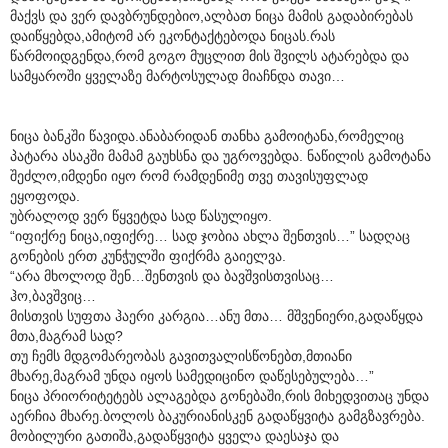
მაქვს და ვერ დავბრუნდებიო,ალბათ ნიცა მამის გადაბირებას
დაიწყებდა,ამიტომ არ ეკონტაქტებოდა ნიცას.რას
წარმოიდგენდა,რომ გოგო მუცლით მის შვილს ატარებდა და
სამყაროში ყველაზე მარტოსულად მიაჩნდა თავი…
ნიცა ბანკში წავიდა.ანაბარიდან თანხა გამოიტანა,რომელიც
პატარა ასაკში მამამ გაუხსნა და უგროვებდა. ნაწილის გამოტანა
შეძლო,იმდენი იყო რომ რამდენიმე თვე თავისუფლად
ეყოფოდა.
უბრალოდ ვერ წყვეტდა სად წასულიყო.
“იფიქრე ნიცა,იფიქრე… სად ჯობია ახლა შენთვის…” სადღაც
გონების ერთ კუნჭულში ფიქრმა გაიელვა.
“არა მხოლოდ შენ…შენთვის და ბავშვისთვისაც…
ჰო,ბავშვიც…
მისთვის სუფთა ჰაერი კარგია…ანუ მთა… მშვენიერი,გადაწყდა
მთა,მაგრამ სად?
თუ ჩემს მდგომარეობას გავითვალისწონებთ,მთიანი
მხარე,მაგრამ უნდა იყოს სამედიცინო დაწესებულება…”
ნიცა პრიორიტეტებს ალაგებდა გონებაში,რის მიხედვითაც უნდა
აერჩია მხარე.ბოლოს ბაკურიანისკენ გადაწყვიტა გამგზავრება.
მობილური გათიშა,გადაწყვიტა ყველა დაესაჯა და