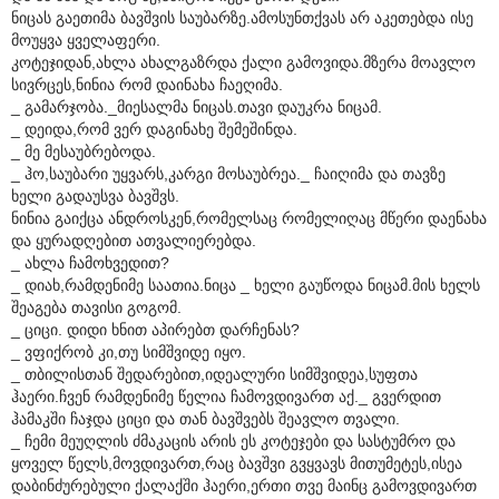
ნიცას გაეთიმა ბავშვის საუბარზე.ამოსუნთქვას არ აკეთებდა ისე
მოუყვა ყველაფერი.
კოტეჯიდან,ახლა ახალგაზრდა ქალი გამოვიდა.მზერა მოავლო
სივრცეს,ნინია რომ დაინახა ჩაეღიმა.
_ გამარჯობა._მიესალმა ნიცას.თავი დაუკრა ნიცამ.
_ დეიდა,რომ ვერ დაგინახე შემეშინდა.
_ მე მესაუბრებოდა.
_ ჰო,საუბარი უყვარს,კარგი მოსაუბრეა._ ჩაიღიმა და თავზე
ხელი გადაუსვა ბავშვს.
ნინია გაიქცა ანდროსკენ,რომელსაც რომელიღაც მწერი დაენახა
და ყურადღებით ათვალიერებდა.
_ ახლა ჩამოხვედით?
_ დიახ,რამდენიმე საათია.ნიცა _ ხელი გაუწოდა ნიცამ.მის ხელს
შეაგება თავისი გოგომ.
_ ციცი. დიდი ხნით აპირებთ დარჩენას?
_ ვფიქრობ კი,თუ სიმშვიდე იყო.
_ თბილისთან შედარებით,იდეალური სიმშვიდეა,სუფთა
ჰაერი.ჩვენ რამდენიმე წელია ჩამოვდივართ აქ._ გვერდით
ჰამაკში ჩაჯდა ციცი და თან ბავშვებს შეავლო თვალი.
_ ჩემი მეუღლის ძმაკაცის არის ეს კოტეჯები და სასტუმრო და
ყოველ წელს,მოვდივართ,რაც ბავშვი გვყვავს მითუმეტეს,ისეა
დაბინძურებული ქალაქში ჰაერი,ერთი თვე მაინც გამოვდივართ