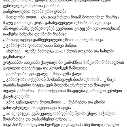
გემრიელადა,ზემოთა ტაძარია…
დაწვრილებით აუხსნა ერთ-ერთმა.
_ მადლობა დიდი._ გზა გააგრძელა ნიცამ მითითებულ მხარეს.
მალე გამოჩნდა ცოტა განახვავებული შენობა,მიხვდა ნიცა
სწორედ ამაზე ეუბნებოდნენ.გვერდით კოტეჯები იყო.ღობესთან
გააჩერა მანქანა და ეზოში შეაბიჯა.
ჯერ ისევ იყვნენ დამსვენებლები ეზოში.მიესალმა ნიცა.
_ გამარჯობა.დიასახლისის ნახვა მინდა.
_ ახლავე._ ფეხზე წამოდგა 15-17 წლის გოგონა და სახლში
გაუჩინარდა.
ცოტახანში ასაკიანი ქალბატონი გამოჩნდა წინკარში.წინასაფრის
კალთები დაიბერტყა და გოგოსკენ წამოვიდა.
_ გამარჯობა,გენაცვალე._ მიესალმა ქალი.
_ გამარჯობა.თქვენთან მომასწავლეს,მითხრეს რომ …_ ნიცა
დაიბნა საჭირო სიტყვა ვერ მოძებნა.უხერხულად მოავლო
თვალი გარემოს._ რომ თქვენთან მზადდება გემრიელი კერძები.
ქალს გაეღიმა.
_ გშია გენაცვალე? მოდი,მოდი…_ შებრუნდა და ეზოში
განთავსებული მაგიდებისკენ წავიდა.
_ აი აქ დაჯექი, გენაცვალე,რამდენიმე წუთში ცხელ ხაჭაპურს
მოგართმევ და დანარჩენიც იქნება…
ნიცა პირზე მომდგარი ნერწყვი გადაყლაპა.ისე შიოდა,მუცელი