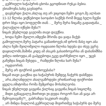
_ გემრიელი ხაჭაპურის ცხობა გცოდნიათ რუსკა ბებია.
ესიამოვნა,სახე გაებადრა.
_ დავბერდი ქალი,ახლაც თუ არ ვიცოდი.ჩემო გოგო,მე ალბათ
11-12 წლისა ვიქნებოდი საოჯახო საქმეს რომ მივყე ხელი.ჩვენი
დრო სხვა იყო,სოფელში თან…_ მერე მერა ნიცაზე გადაიტანა._
ქალაქელი იქნები შენა?!
ნიცას უნებლიედ გაეღიმა.თავი დაუქნია.
_ ხოდა ჩემო შვილო,იმდენი შრომა და ჯაფა მაქვს
გამოვლილი,მერე პატარა გამათხოვეს,იმ დროს მასე იყო.აბა
ახლა ჩემი შვილიშვილი ოცდაათი წლისა ხდება და ისევ ეგრე
დაყიალობს,მაშინა კიდე ამ ასაკის გასათხოვარსა ან დასანიშნსა
ვინღა ითხოვდა,ან გაჰყვებოდა,უკვე დარჩენილი იყო._ უცებ
გაჩუმდა.ნიცას შეხედა._ რამდენი წლისა ხარ შენა?
_ ოცდაორის.
_ მერე არ ფიქრობ გათხოვებასა?
ნიცამ თავი გააქნია და ხაჭაპურის შემდეგ ნაჭერს დასწვდა.
_ არა,ახლანდელი ახალგაზრდები ერთნაირად ფიქრობთ
ყველა,იმიტომაა რომა შემცირდა მოსახლეობა.
ნიცას უნებლიედ გაეცინა.ქალსაც გაეცინა,ნიცას სიცილზე.
_ მიდი გენაცვალე,მიირთვი.უი,დედა როგორ ჩაი ან ყავა არ
შემოგთავაზე?!_ გაბრაზდა საკუთარ თავზე.
_ არ მინდა მადლობ,გემრიელად მივირთმევ ხაჭაპურს და მერე