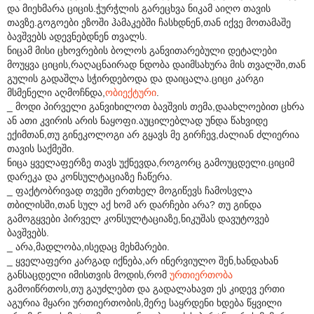
და მიეხმარა ციცის.ჭურჭლის გარეცხვა ნიკამ აიღო თავის
თავზე.გოგოები ეზოში ჰამაკებში ჩასხდნენ,თან იქვე მოთამაშე
ბავშვებს ადევნებდნენ თვალს.
ნიცამ მისი ცხოვრების ბოლოს განვითარებული დეტალები
მოუყვა ციცის,რაღაცნაირად ნდობა დაიმსახურა მის თვალში,თან
გულის გადაშლა სჭირდებოდა და დაიცალა.ციცი კარგი
მსმენელი აღმოჩნდა,
ობიექტური
.
_ მოდი პირველი განვიხილოთ ბავშვის თემა,დაახლოებით ცხრა
ან ათი კვირის არის ნაყოფი.აუცილებლად უნდა წახვიდე
ექიმთან,თუ გინეკოლოგი არ გყავს მე გირჩევ,ძალიან ძლიერია
თავის საქმეში.
ნიცა ყველაფერზე თავს უქნევდა,როგორც გამოუცდელი.ციციმ
დარეკა და კონსულტაციაზე ჩაწერა.
_ ფაქტობრივად თვეში ერთხელ მოგიწევს ჩამოსვლა
თბილისში,თან სულ აქ ხომ არ დარჩები არა? თუ გინდა
გამოგყვები პირველ კონსულტაციაზე,ნიკუშას დავუტოვებ
ბავშვებს.
_ არა,მადლობა,ისედაც მეხმარები.
_ ყველაფერი კარგად იქნება,არ ინერვიულო შენ,ხანდახან
განსაცდელი იმისთვის მოდის,რომ
ურთიერთობა
გამოიწრთოს,თუ გაუძლებთ და გადალახავთ ეს კიდევ ერთი
აგურია მყარი ურთიერთობის,მერე საყრდენი ხდება წყვილი