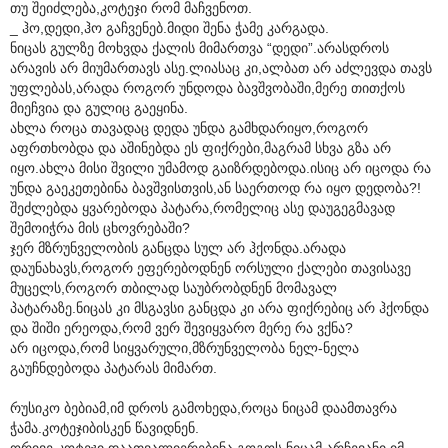
თუ შეიძლება,კოტეჯი რომ მაჩვენოთ.
_ ჰო,დედი,ჰო გაჩვენებ.მიდი შენა ჭამე კარგადა.
ნიცას გულზე მოხვდა ქალის მიმართვა “დედი”.არასდროს
არავის არ მიუმართავს ასე.ლიასაც კი,ალბათ არ აძლევდა თავს
უფლებას,არადა როგორ უნდოდა ბავშვობაში,მერე თითქოს
მიეჩვია და გულიც გაეყინა.
ახლა როცა თავადაც დედა უნდა გამხდარიყო,როგორ
აფრთხობდა და აშინებდა ეს ფიქრები,მაგრამ სხვა გზა არ
იყო.ახლა მისი შვილი უმამოდ გაიზრდებოდა.ისიც არ იცოდა რა
უნდა გაეკეთებინა ბავშვისთვის,ან საერთოდ რა იყო დედობა?!
შეძლებდა ყვარებოდა პატარა,რომელიც ასე დაუგეგმავად
შემოიჭრა მის ცხოვრებაში?
ჯერ მზრუნველობის განცდა სულ არ ჰქონდა.არადა
დაუნახავს,როგორ ეფერებოდნენ ორსული ქალები თავისავე
მუცელს,როგორ თბილად საუბრობდნენ მომავალ
პატარაზე.ნიცას კი მსგავსი განცდა კი არა ფიქრებიც არ ჰქონდა
და შიში ერეოდა,რომ ვერ შევიყვარო მერე რა ვქნა?
არ იცოდა,რომ სიყვარული,მზრუნველობა ნელ-ნელა
გაუჩნდებოდა პატარას მიმართ.
რუსიკო ბებიამ,იმ დროს გამოხედა,როცა ნიცამ დაამთავრა
ჭამა.კოტეჯიბისკენ წავიდნენ.
ორივე კოტეჯი დაათვალიერებინა გოგოს.ნიცამ არჩევანი იმ