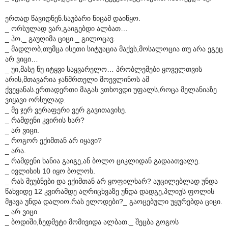
ერთად წავიდნენ.საუბარი ნიცამ დაიწყო.
_ ორსულად ვარ,გაიგებდი ალბათ…
_ ჰო,_ გაუღიმა ციცი._ გილოცავ.
_ მადლობ,თუმცა ისეთი სიტუაცია მაქვს,მოსალოცია თუ არა ეგეც
არ ვიცი…
_ უი,მასე ნუ იტყვი საყვარელო… პრობლემები ყოველთვის
არის,მთავარია ჯანმრთელი მოევლინოს ამ
ქვეყანას.ერთადერთი მაგას ვთხოვდი უფალს,როცა მელანიაზე
ვიყავი ორსულად.
_ მე ჯერ ვერაფერი ვერ გავითავისე.
_ რამდენი კვირის ხარ?
_ არ ვიცი.
_ როგორ ექიმთან არ იყავი?
_ არა.
_ რამდენი ხანია გაიგე,ან ბოლო ციკლიდან გადაათვალე.
_ ივლისის 10 იყო ბოლოს.
_ რას მეუბნები და ექიმთან არ ყოფილხარ? აუცილებლად უნდა
წახვიდე 12 კვირამდე აღრიცხვაზე უნდა დადგე,პლიუს ფოლის
მჟავა უნდა დალიო.რას ელოდები?_ გაოცებული უყურებდა ციცი.
_ არ ვიცი.
_ ბოდიში,ზედმეტი მომივიდა ალბათ._ შეცბა გოგოს