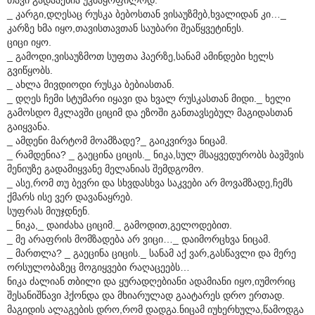
_ კარგი,დღესაც რუსკა ბებოსთან ვისაუზმებ,ხვალიდან კი…_
კარზე ხმა იყო,თავისთავთან საუბარი შეაწყვეტინეს.
ციცი იყო.
_ გამოდი,ვისაუზმოთ სუფთა ჰაერზე,სანამ ამინდები ხელს
გვიწყობს.
_ ახლა მივდიოდი რუსკა ბებიასთან.
_ დღეს ჩემი სტუმარი იყავი და ხვალ რუსკასთან მიდი._ ხელი
გამოსდო მკლავში ციციმ და ეზოში განთავსებულ მაგიდასთან
გაიყვანა.
_ ამდენი მარტომ მოამზადე?_ გაიკვირვა ნიცამ.
_ რამდენია? _ გაეცინა ციცის._ ნიკა,სულ მსაყვედურობს ბავშვის
მენიუზე გადამიყვანე მელანიას შემდგომო.
_ ასე,რომ თუ ბევრი და სხვდასხვა საკვები არ მოვამზადე,ჩემს
ქმარს ისე ვერ დავანაყრებ.
სუფრას მიუჯდნენ.
_ ნიკა,_ დაიძახა ციციმ._ გამოდით,გელოდებით.
_ მე არაფრის მომზადება არ ვიცი…_ დაიმორცხვა ნიცამ.
_ მართლა? _ გაეცინა ციცის._ სანამ აქ ვარ,გასწავლი და მერე
ორსულობაზეც მოგიყვები რაღაცეებს…
ნიკა ძალიან თბილი და ყურადღებიანი ადამიანი იყო,იუმორიც
შესანიშნავი ჰქონდა და მხიარულად გაატარეს დრო ერთად.
მაგიდის ალაგების დრო,რომ დადგა.ნიცამ იუხერხულა,წამოდგა