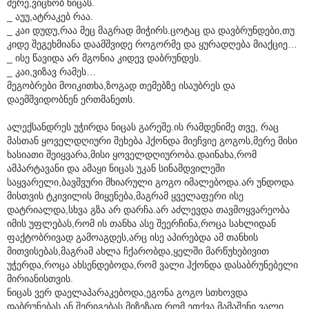
მერე,ვიცნობ ნიცას.
_ აუუ,ატრაკებ რაა.
_ კაი დუდუ,რაა მეც მაგრად მიჭირს.ცოტაც და დავბრუნდები,თუ
კიდე შეგეხმიანა დაამშვიდე როგორმე და ყურადღება მიაქციე…
_ ისე წავიდა არ მგონია კიდევ დაბრუნდეს.
_ კაი,ვიზავ რამეს…
მეგობრები მოიკითხა,ზოგად თემებზე ისაუბრეს და
დაემშვიდობნენ ერთმანეთს.
ალექსანდრეს უჭირდა ნიცას გარეშე.ის რამდენიმე თვე, რაც
მასთან ყოველდღიური შეხება ჰქონდა მიეჩვიე გოგოს,მერე მისი
ხასიათი შეიყვარა,მისი ყოველდღიურობა.დაინახა,რომ
ამპარტავანი და ამაყი ნიცას უკან სინამდვილეში
საყვარელი,ბავშვური მხიარული გოგო იმალებოდა.არ უნდოდა
მისთვის ტკივილის მიყენება,მაგრამ ყველაფერი ისე
დატრიალდა,სხვა გზა არ დარჩა.არ აძლევდა თავმოყვარეობა
იმის უფლებას,რომ ის თანხა ასე შეერჩინა,როცა სახლიდან
ფაქტობრივად გამოაგდეს,არც ისე აპირებდა ამ თანხის
მითვისებას,მაგრამ ახლა ჩქარობდა,ყელში მარწუხებივით
უჭერდა,როცა ახსენდებოდა,რომ ვალი ჰქონდა დასაბრუნებელი
მირიანისთვის.
ნიცას ვერ დაელაპარაკებოდა,ეგონა გოგო სთხოვდა
დაბრუნებას ან შერიგებას,მიზეზად რომ ეთქვა მამაშენი ვალი