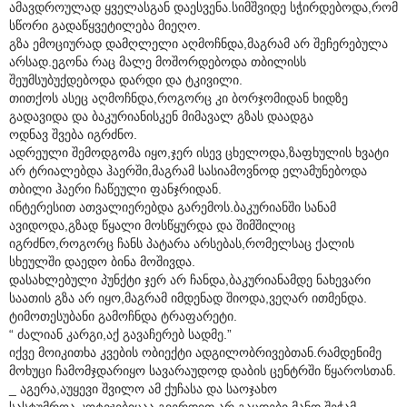
ამავდროულად ყველასგან დაესვენა.სიმშვიდე სჭირდებოდა,რომ
სწორი გადაწყვეტილება მიეღო.
გზა ემოციურად დამღლელი აღმოჩნდა,მაგრამ არ შეჩერებულა
არსად.ეგონა რაც მალე მოშორდებოდა თბილისს
შეუმსუბუქდებოდა დარდი და ტკივილი.
თითქოს ასეც აღმოჩნდა,როგორც კი ბორჯომიდან ხიდზე
გადავიდა და ბაკურიანისკენ მიმავალ გზას დაადგა
ოდნავ შვება იგრძნო.
ადრეული შემოდგომა იყო,ჯერ ისევ ცხელოდა,ზაფხულის ხვატი
არ ტრიალებდა ჰაერში,მაგრამ სასიამოვნოდ ელამუნებოდა
თბილი ჰაერი ჩაწეული ფანჯრიდან.
ინტერესით ათვალიერებდა გარემოს.ბაკურიანში სანამ
ავიდოდა,გზად წყალი მოსწყურდა და შიმშილიც
იგრძნო,როგორც ჩანს პატარა არსებას,რომელსაც ქალის
სხეულში დაედო ბინა მოშივდა.
დასახლებული პუნქტი ჯერ არ ჩანდა,ბაკურიანამდე ნახევარი
საათის გზა არ იყო,მაგრამ იმდენად შიოდა,ვეღარ ითმენდა.
ტიმოთესუბანი გამოჩნდა ტრაფარეტი.
“ ძალიან კარგი,აქ გავაჩერებ სადმე.”
იქვე მოიკითხა კვების ობიექტი ადგილობრივებთან.რამდენიმე
მოხუცი ჩამომჯდარიყო სავარაუდოდ დაბის ცენტრში წყაროსთან.
_ აგერა,აუყევი შვილო ამ ქუჩასა და საოჯახო
სასტუმროა,კოტეჯებიცაა გვერდით,არ გაცდები,მანდ შეჭამ