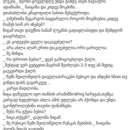
ლუკმა_ მგონი ყოველდღე უნდა ჭამდე ასეთ ხაჭაპურს
ადამიანი._ ჩაიცინა და კიდევ მოკბიჩა.
დიასახლისი კმაყოფილი სახით შესცქეროდა.
_ ღმერთმა შეგარგოს საყვარელო,როგორ მოგშიებია.კიდევ
რამეხ ხომ არ ინებებ?
ნიცამ თავი დაუქნია სანამ ლუკმას გადაყლაპავდა და შემდგომ
გააგრძელა.
_ ეს კოტეჯები ყველა დაკავებულია?
_ არა,ახლა აღარ,ერთი დაკავებულია,ორი ცარიელია.
_ მე მინდა.
_ რა დროით ბებია?_ უცებ გამოცოცხლდა ქალი.
_ზუსტად ვერ გეტყვით,მაგრამ შეიძლება 2-3 თვე ან მეტიც.
გაუკვირდა ქალს.
_ ჩემს შვილიშვილს დაველაპარაკები ბებიკო და ამდენი ხნით თუ
გინდა,ფასს გაგირკვევ…
_ კარგი,მადლობა.
ნიცა დაჩვეული იყო თანხის არამიზნობრივ ხარჯვას,თუმცა
კარგად ხვდებოდა ახლა ამის უფლება არ ჰქონდა და უნდა
ეკონტროლებინა თავისი ფინანსები.
_ შენა რა გქვია ბებია?
_ ნიცა,თქვენ?_ გაუღიმა ნიცამ.
_ მე რუსიკო.ჩემი შვილიშვილი რუსკას მეძახის._ ჩაიცინა
ქალმა.ნიცას გაეღიმა.