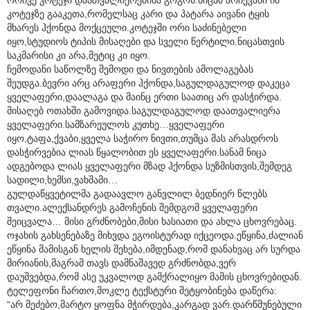
კოტეჯზე გააკეთა,რომელსაც კარი და პატარა აივანი ტყის
მხარეს ჰქონდა მოქცეული.კოტეჯში ორი საძინებელი
იყო,სტუდიოს ტიპის მისაღები და სველი წერტილი.ნიცასთვის
საკმარისი კი არა,მეტიც კი იყო.
ჩემოდანი საწოლზე შემოდი და ნივთების ამოლაგებას
შეუდგა.ბევრი არც არაფერი ჰქონდა,საგულდაგულოდ დაკეცა
ყველაფერი,დაალაგა და მაინც ერთი საათიც არ დასჭირდა.
მისაღებ ოთახში გამოვიდა.საგულდაგულოდ დაათვალიერა
ყველაფერი.სამზარეულოს კუთხე…ყველაფერი
იყო,ტაფა,ქვაბი,ყველა საჭირო ნივთი,თუმცა მას არასდროს
დასჭირვებია ლიას წყალობით ეს ყველაფერი.სანამ ნიცა
ადგებოდა ლიას ყველაფერი მზად ჰქონდა სუზმისთვის,შემდეგ
სადილი,ხემსი,ვახშამი…
გულდაწყვეტილმა გადაავლო განვლილ ბედნიერ წლებს
თვალი.ალექსანდრეს გამოჩენის შემდგომ ყველაფერი
შეიცვალა… მისი გრძნობები,მისი ხასიათი და ახლა ცხოვრებაც.
ოჯახის გახსენებაზე მიხვდა ეგოისტურად იქცეოდა.ეწყინა,ძალიან
ეწყინა მამისგან ხელის შეხება,იმდენად,რომ დანახვაც არ სურდა
მირიანის,მაგრამ თავს დამნაშავედ გრძნობდა,ვერ
დაუშვებდა,რომ ასე უკვალოდ გამქრალიყო მამის ცხოვრებიდან.
ტელეფონი ჩართო,მოკლე ტექსტური შეტყობინება დაწერა:
“არ მეძებო,მარტო ყოფნა მჭირდება,კარგად ვარ.დარწმუნებული