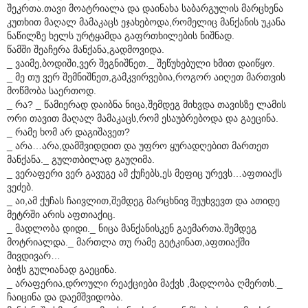
შეკრთა.თავი მოატრიალა და დაინახა საბარგულის მარცხენა
კუთხით მაღალ მამაკაცს ეჯახებოდა,რომელიც მანქანის უკანა
ნაწილზე ხელს ურტყამდა გაფრთხილების ნიშნად.
წამში შეაჩერა მანქანა,გადმოვიდა.
_ ვაიმე,ბოდიში,ვერ შეგნიშნეთ._ შეწუხებული ხმით დაიწყო.
_ მე თუ ვერ შემნიშნეთ,გამკვირვებია,როგორ აიღეთ მართვის
მოწმობა საერთოდ.
_ რა? _ წამიერად დაიბნა ნიცა,შემდეგ მიხვდა თავისზე ლამის
ორი თავით მაღალ მამაკაცს,რომ ესაუბრებოდა და გაეცინა.
_ რამე ხომ არ დაგიშავეთ?
_ არა…არა,დამშვიდდით და უფრო ყურადღებით მართეთ
მანქანა._ გულთბილად გაუღიმა.
_ ვერაფერი ვერ გავუგე ამ ქუჩებს,ეს მეფიც ურევს…აფთიაქს
ვეძებ.
_ აი,ამ ქუჩას ჩაივლით,შემდეგ მარცხნივ შეუხვევთ და ათიდე
მეტრში არის აფთიაქიც.
_ მადლობა დიდი._ ნიცა მანქანისკენ გაემართა.შემდეგ
მოტრიალდა._ მართლა თუ რამე გეტკინათ,აფთიაქში
მივდივარ…
ბიჭს გულიანად გაეცინა.
_ არაფერია,დროული რეაქციები მაქვს ,მადლობა ღმერთს._
ჩაიცინა და დაემშვიდობა.