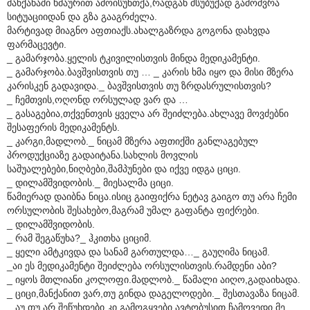
მანქანაში ხმაურით ამოისუნთქა,რადგან მსუბუქად გამოძვრა
სიტუაციიდან და გზა გააგრძელა.
მარტივად მიაგნო აფთიაქს.ახალგაზრდა გოგონა დახვდა
ფარმაცევტი.
_ გამარჯობა.ყელის ტკივილისთვის მინდა მედიკამენტი.
_ გამარჯობა.ბავშვისთვის თუ … _ კარის ხმა იყო და მისი მზერა
კარისკენ გადავიდა._ ბავშვისთვის თუ ზრდასრულისთვის?
_ ჩემთვის,ოღონდ ორსულად ვარ და …
_ გასაგებია,თქვენთვის ყველა არ შეიძლება.ახლავე მოვძებნი
შესაფერის მედიკამენტს.
_ კარგი,მადლობ._ ნიცამ მზერა აფთიქში განლაგებულ
პროდუქციაზე გადაიტანა.სახლის მოვლის
საშუალებები,ნიღბები,შამპუნები და იქვე იდგა ციცი.
_ დილამშვიდობის._ მიესალმა ციცი.
წამიერად დაიბნა ნიცა.ისიც გაიფიქრა ნეტავ გაიგო თუ არა ჩემი
ორსულობის შესახებო,მაგრამ უმალ გაფანტა ფიქრები.
_ დილამშვიდობის.
_ რამ შეგაწუხა?_ ჰკითხა ციციმ.
_ ყელი ამტკივდა და სანამ გართულდა…_ გაუღიმა ნიცამ.
_აი ეს მედიკამენტი შეიძლება ორსულისთვის.რამდენი აბი?
_ იყოს მთლიანი კოლოფი.მადლობ._ წამალი აიღო,გადაიხადა.
_ ციცი,მანქანით ვარ,თუ გინდა დაგელოდები._ შესთავაზა ნიცამ.
_ აუ,თუ არ შეწუხდები კი გამოგყვები,ავტობუსით ჩამოვედი მე.