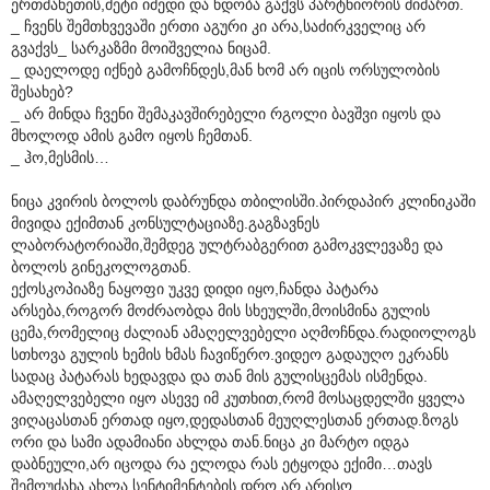
ერთმანეთის,მეტი იმედი და ნდობა გაქვს პარტნიორის მიმართ.
_ ჩვენს შემთხვევაში ერთი აგური კი არა,საძირკველიც არ
გვაქვს_ სარკაზმი მოიშველია ნიცამ.
_ დაელოდე იქნებ გამოჩნდეს,მან ხომ არ იცის ორსულობის
შესახებ?
_ არ მინდა ჩვენი შემაკავშირებელი რგოლი ბავშვი იყოს და
მხოლოდ ამის გამო იყოს ჩემთან.
_ ჰო,მესმის…
ნიცა კვირის ბოლოს დაბრუნდა თბილისში.პირდაპირ კლინიკაში
მივიდა ექიმთან კონსულტაციაზე.გაგზავნეს
ლაბორატორიაში,შემდეგ ულტრაბგერით გამოკვლევაზე და
ბოლოს გინეკოლოგთან.
ექოსკოპიაზე ნაყოფი უკვე დიდი იყო,ჩანდა პატარა
არსება,როგორ მოძრაობდა მის სხეულში,მოისმინა გულის
ცემა,რომელიც ძალიან ამაღელვებელი აღმოჩნდა.რადიოლოგს
სთხოვა გულის ხემის ხმას ჩავიწერო.ვიდეო გადაუღო ეკრანს
სადაც პატარას ხედავდა და თან მის გულისცემას ისმენდა.
ამაღელვებელი იყო ასევე იმ კუთხით,რომ მოსაცდელში ყველა
ვიღაცასთან ერთად იყო,დედასთან მეუღლესთან ერთად.ზოგს
ორი და სამი ადამიანი ახლდა თან.ნიცა კი მარტო იდგა
დაბნეული,არ იცოდა რა ელოდა რას ეტყოდა ექიმი…თავს
შემოუძახა,ახლა სენტიმენტების დრო არ არისო.