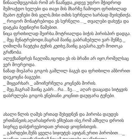
წინააღმდეგობას რომ არ წააწყდა,კიდევ უფრო მჭიდროდ
შემოაჭდო ხელები და თავი მის მხარზე ჩამოდო.ფრთხილად
შეახო ტუჩები მის ყელს,მისი თმის სურნელი ხარბად შეისუნთქა.
_ როგორ მონატრებოდა ეს სურნელი…_ თვალები დახუჭა და
დატკბა ბედნიერი წამებით.
ნიცა ფრთხილად შეირხა.მოტრიალდა ბიჭის პირისპირ დადგა.
_ მეც მენატრებოდი,მაგრამ მაინც გაბრაზებული ვარ შენზე._
ღიმილმა ჩაუტეხა ტუჩის კუთხე,მაინც გაეპარა,ვერ მოთოკა
გრძნობა.
ალექსანდრეს ჩაეღიმა,იცოდა ეს ის ბრაზი არ იყო,რომელსაც
ვერ მოერეოდა.
ნაზად მიეპარა გოგოს გაშლილ ბაგეს და ფრთხილი ამბორით
დაუკოცნა ბაგეები.
_ მიყვარხარ._ ამოიჩურჩულა კოცნებს შორის.
_ მეც,მაგრამ მაინც გაბრ…რა…ზე…_ აღარ დააცადა სიტყვის
დასრულება გოგოს.ვნებიანი კოცნით დაუფარა ტუჩები.
ახალი წლის ღამეს ერთად შეხვდნენ და პირობა დაუდეს
ერთმანეთს,აღარასდროს ეჩხუბათ ისე,რომ ამხელა დროის
სივრცე დასჭირვებოდათ ერთად ყოფნისთვის.
_ გპირდები,შენს ყველა სიჯიუტეს ავიტან,ერთი პირობით…_
დაიწყო ალექსანდრემ.ნიცამ თვალები დააწვრილა.