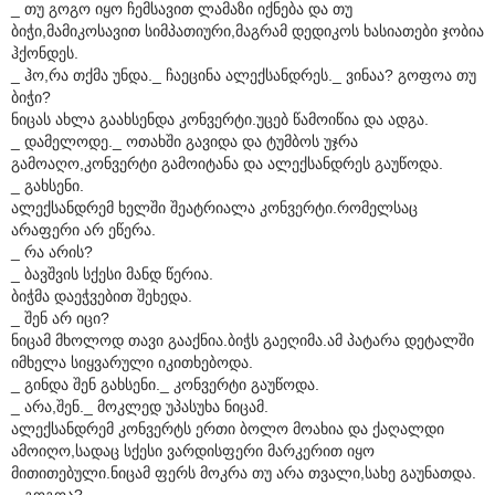
_ თუ გოგო იყო ჩემსავით ლამაზი იქნება და თუ
ბიჭი,მამიკოსავით სიმპათიური,მაგრამ დედიკოს ხასიათები ჯობია
ჰქონდეს.
_ ჰო,რა თქმა უნდა._ ჩაეცინა ალექსანდრეს._ ვინაა? გოფოა თუ
ბიჭი?
ნიცას ახლა გაახსენდა კონვერტი.უცებ წამოიწია და ადგა.
_ დამელოდე._ ოთახში გავიდა და ტუმბოს უჯრა
გამოაღო,კონვერტი გამოიტანა და ალექსანდრეს გაუწოდა.
_ გახსენი.
ალექსანდრემ ხელში შეატრიალა კონვერტი.რომელსაც
არაფერი არ ეწერა.
_ რა არის?
_ ბავშვის სქესი მანდ წერია.
ბიჭმა დაეჭვებით შეხედა.
_ შენ არ იცი?
ნიცამ მხოლოდ თავი გააქნია.ბიჭს გაეღიმა.ამ პატარა დეტალში
იმხელა სიყვარული იკითხებოდა.
_ გინდა შენ გახსენი._ კონვერტი გაუწოდა.
_ არა,შენ._ მოკლედ უპასუხა ნიცამ.
ალექსანდრემ კონვერტს ერთი ბოლო მოახია და ქაღალდი
ამოიღო,სადაც სქესი ვარდისფერი მარკერით იყო
მითითებული.ნიცამ ფერს მოკრა თუ არა თვალი,სახე გაუნათდა.
_ გოგოა?