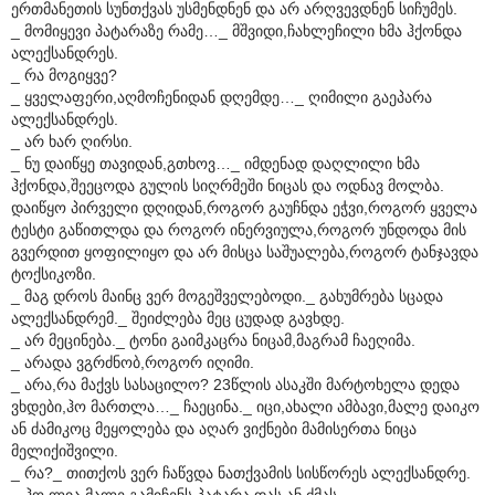
ერთმანეთის სუნთქვას უსმენდნენ და არ არღვევდნენ სიჩუმეს.
_ მომიყევი პატარაზე რამე…_ მშვიდი,ჩახლეჩილი ხმა ჰქონდა
ალექსანდრეს.
_ რა მოგიყვე?
_ ყველაფერი,აღმოჩენიდან დღემდე…_ ღიმილი გაეპარა
ალექსანდრეს.
_ არ ხარ ღირსი.
_ ნუ დაიწყე თავიდან,გთხოვ…_ იმდენად დაღლილი ხმა
ჰქონდა,შეეცოდა გულის სიღრმეში ნიცას და ოდნავ მოლბა.
დაიწყო პირველი დღიდან,როგორ გაუჩნდა ეჭვი,როგორ ყველა
ტესტი გაწითლდა და როგორ ინერვიულა,როგორ უნდოდა მის
გვერდით ყოფილიყო და არ მისცა საშუალება,როგორ ტანჯავდა
ტოქსიკოზი.
_ მაგ დროს მაინც ვერ მოგეშველებოდი._ გახუმრება სცადა
ალექსანდრემ._ შეიძლება მეც ცუდად გავხდე.
_ არ მეცინება._ ტონი გაიმკაცრა ნიცამ,მაგრამ ჩაეღიმა.
_ არადა ვგრძნობ,როგორ იღიმი.
_ არა,რა მაქვს სასაცილო? 23წლის ასაკში მარტოხელა დედა
ვხდები,ჰო მართლა…_ ჩაეცინა._ იცი,ახალი ამბავი,მალე დაიკო
ან ძამიკოც მეყოლება და აღარ ვიქნები მამისერთა ნიცა
მელიქიშვილი.
_ რა?_ თითქოს ვერ ჩაწვდა ნათქვამის სისწორეს ალექსანდრე.
_ ჰო,ლია მალე გამიჩენს პატარა დას ან ძმას.