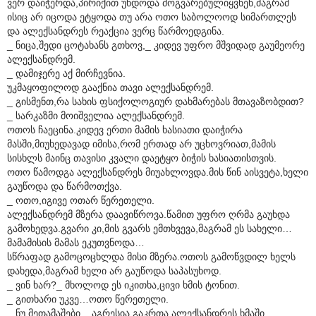
ვერ დაიჭერდა,პირიქით უნდოდა მოგვარებულიყვნენ,მაგრამ
ისიც არ იცოდა ეტყოდა თუ არა ოთო საბოლოოდ სიმართლეს
და ალექსანდრეს რეაქცია ვერც წარმოედგინა.
_ ნიცა,შედი ცოტახანს გთხოვ,_ კიდევ უფრო მშვიდად გაუმეორე
ალექსანდრემ.
_ დამიჯერე აქ მირჩევნია.
უკმაყოფილოდ გააქნია თავი ალექსანდრემ.
_ გისმენთ,რა სახის ფსიქოლოგიურ დახმარებას მთავაზობდით?
_ სარკაზმი მოიშველია ალექსანდრემ.
ოთოს ჩაეცინა.კიდევ ერთი მამის ხასიათი დაიჭირა
მასში,მიუხედავად იმისა,რომ ერთად არ უცხოვრიათ,მამის
სისხლს მაინც თავისი კვალი დაეტყო ბიჭის ხასიათისთვის.
ოთო წამოდგა ალექსანდრეს მიუახლოვდა.მის წინ აისვეტა,ხელი
გაუწოდა და წარმოთქვა.
_ ოთო,იგივე ოთარ წერეთელი.
ალექსანდრემ მზერა დაავიწროვა.წამით უფრო ღრმა გაუხდა
გამოხედვა.გვარი კი,მის გვარს ემთხვევა,მაგრამ ეს სახელი…
მამამისის მამას ეკუთვნოდა…
სწრაფად გამოცოცხლდა მისი მზერა.ოთოს გამოწვდილ ხელს
დახედა,მაგრამ ხელი არ გაუწოდა საპასუხოდ.
_ ვინ ხარ?_ მხოლოდ ეს იკითხა,ცივი ხმის ტონით.
_ გითხარი უკვე…ოთო წერეთელი.
_ ნუ მეთამაშები._ აგრესია გაკრთა ალექსანდრეს ხმაში.