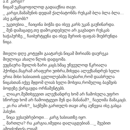
ა.შ. კარგი?
ნიცამ უკმაყოფილოდ გადააქნია თავი.
_ კარგი,მამაშენის დედამ ქალბატონმა რუსკამ ბლა ბლა ბლა…
ასე გაწყობს?
_ უკეთესია._ ჩაიცინა ბიჭმა და ისევ კარს უკან გაუჩინარდა.
_ შენ დამაცადე,თუ დამოკიდებული არ გაგხადო რუსკას
ხაჭაპურზე._ ჩაიბურტყუნა და ისევ შვრიის ფაფას მიუბრუნდა
ნიცა.
მთელი დღე კოტეჯში გაატარეს.ნიცამ მირიანს დაურეკა
მიულოცა ახალი წლის დადგომა.
ეუცნაურა შვილის ზარი კაცს,ხმაც უჩვეულოდ წკრიალა
ჰქონდა,მაგრამ არაფერი უთხრა,მიხვდა ალექსანდრეს ხელი
ერია მისი ხასიათის ცვლილებაში.საუბარი,რომ დაასრულა
ნიცასთან.იქვე მჯდომ ლიას ხელი მოხვია,რომელიც ბავშვის
ბოდეზე ქარგავდა ორნამენტებს.
_ ლიაკო,შემთხვევით ალექსანდრე ხომ არ ჩამოსულა,უფრო
სწორედ ხომ არ ჩამოიტყუეთ შენ და მანანამ?_ ჩაეღიმა მამაკაცს.
_ კი.რა არის?_ საქმეში გართულს თავი არც აუწევია ისე გასცა
პასუხი.
_ ნიცა ვესაუბრებოდი… კარგ ხასიათზე იყო.
_ მართლა? რა კარგია,იმედია დალაგდებიან…_ შვებით
ამოისუნთქა ლიამ.