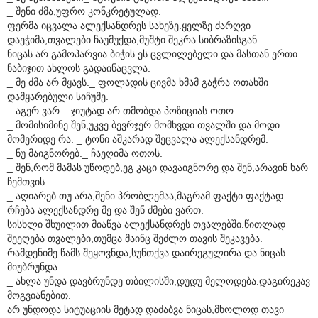
_ შენი ძმა,უფრო კონკრეტულად.
ფერმა იცვალა ალექსანდრეს სახეზე.ყელზე ძარღვი
დაეჭიმა,თვალები ჩაუმუქდა,მუშტი შეკრა სიბრაზისგან.
ნიცას არ გამოპარვია ბიჭის ეს ცვლილებელი და მასთან ერთი
ნაბიჯით ახლოს გადაინაცვლა.
_ მე ძმა არ მყავს._ ფოლადის ცივმა ხმამ გაჭრა ოთახში
დამყარებული სიჩუმე.
_ აგერ ვარ._ ჯიუტად არ თმობდა პოზიციას ოთო.
_ მომისიმინე შენ,უკვე ბევრჯერ მომხვდი თვალში და მოდი
მომერიდე რა. _ ტონი აშკარად შეცვალა ალექსანდრემ.
_ ნუ მაიგნორებ._ ჩაეღიმა ოთოს.
_ შენ,რომ მამას უწოდებ,ეგ კაცი დავაიგნორე და შენ,არავინ ხარ
ჩემთვის.
_ აღიარებ თუ არა,შენი პრობლემაა,მაგრამ ფაქტი ფაქტად
რჩება ალექსანდრე მე და შენ ძმები ვართ.
სისხლი შხუილით მიაწვა ალექსანდრეს თვალებში.წითლად
შეეღება თვალები,თუმცა მაინც შეძლო თავის შეკავება.
რამდენიმე წამს შეყოვნდა,სუნთქვა დაირეგულირა და ნიცას
მიუბრუნდა.
_ ახლა უნდა დავბრუნდე თბილისში,დუდუ მელოდება.დაგირეკავ
მოგვიანებით.
არ უნდოდა სიტუაციის მეტად დაძაბვა ნიცას,მხოლოდ თავი