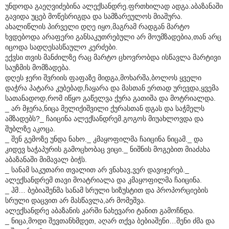
უნდოდა გაეღვიძებინა ალექსანდრე.ფრთხილად ადგა.აბაზანაში
გავიდა უცებ მოწესრიგდა და სამზარეულოს მიაშურა.
ახალიწლის პირველი დღე იყო,მაგრამ რადგან მარტო
ხვდებოდა არაფერი განსაკუთრებული არ მოუმზადებია,თან არც
იცოდა სადღესასწაულო კერძები.
ექვსი თვის მანძილზე რაც მარტო ცხოვრობდა ისწავლა მარტივი
საუზმის მომზადება.
დღეს ჯერი შვრიის ფაფაზე მიდგა,მოხარშა,ბოლოს ყველი
დაჭრა პატარა კუბებად,ჩაყარა და მასთან ერთად ურევდა,ყვემა
სათანადოდ,რომ იწყო გაწელვა ქურა გათიშა და მოტრიალდა.
_ არ მჯერა,ნიცა მელიქიშვილი ქურასთან დგას და საჭმელს
ამზადებს?_ ჩაიცინა ალექსანდრემ.გოგოს მიუახლოვდა და
შუბლზე აკოცა.
_ შენ გემოზე უნდა ნახო._ კმაყოფილმა ჩაიცინა ნიცამ._ და
კიდევ ხაჭაპურის გამოცხობაც ვიცი._ ნიშნის მოგებით მიაძახა
აბაზანაში მიმავალ ბიჭს.
_ სანამ საკუთარი თვალით არ ვნახავ,ვერ დავიჯერებ._
ალექსანდრემ თავი მოატრიალა და კმაყოფილმა ჩაიცინა.
_ ჰმ… ბებიაშენმა სანამ სრული სიზუსტით და პროპორციების
სრული დაცვით არ მასწავლა,არ მომეშვა.
ალექსანდრე აბაზანის კარში ნახევარი ტანით გამოჩნდა.
_ ნიცა,მოდი შევთანხმდეთ, აღარ თქვა ბებიაშენი…შენი ძმა და