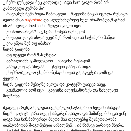
_ ჩემო ცუნცულა,მეც გილოცავ.სადა ხარ გოგო,რომ არ
გამოხვედი გუშინა ჰა?
_ რავი,რუს,ჩემი ბიჭია ჩამოსული._ ჩაეღიმა ნიცას.იცოდა რუსიკო
ბებომ მისი
ისტორია
და ალექსანდრეზე სულ ბრაზობდა,მაგრამ
ის არ იცოდა,რომ მისი შვილიშვილი იყო.
_ უი,მობრძანდა?_ ტუჩები მომუწა რუსიკომ.
_ მოვიდა კი და ახლა უცებ შენ რომ იცი ის ხაჭაპური მინდა.
_ ვის უნდა შენ თუ იმასა?
ნიცამ გაიცინა.
_ თუ გეტყვი რომ მას უნდა?
_ მარილიანს გამოვუცხობ._ ჩაიცინა რუსიკომ.
_ კარგი,რუსკა ახლაა…_ ტუჩები გაბუსხა ნიცამ.
_ ვხუმრობ,ქალო ვხუმრობ,მაგისთვის გავაფუჭებ ცომს და
ყველსა.
ნიცას გაეცინა შუბლზე აკოცა და კოტეჯში გაიქცა ისევ.
_ გისწავლია ხომ იცი._ გაეცინა ალექსანდრეს და ნახელავი
მოუწონა.
შუადღეს რუსკა ხელდამშვენებული,ხაჭაპურით ხელში მიადგა
ნიცას კოტეჯს.კარი ალექსანდრემ გააღო და მაშინვე მიხვდა ვინც
იდგა მის წინ.წამიერად მზერა მის თვალებზე შეაჩერა.ღრმა
ბავშვობიდან მოგონებები აიშალნენ… იმ წამსვე აარიდა მზერა.
_ მობრძანდით. ნიცა…_ დაუძახა საძინებელში მყოფ გოგოს და