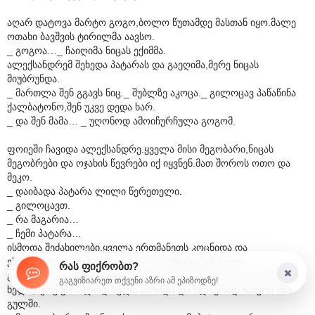
აღარ დატოვა მარტო გოგო,ბოლო წუთამდე მასთან იყო.მალე
ოთახი ბავშვის ტირილმა აავსო.
_ გოგოა…_ ჩაიღიმა ნიცას ექიმმა.
ალექსანდრემ შეხედა პატარას და გაეღიმა,მერე ნიცას
მიუბრუნდა.
_ მართლა შენ გგავს ნიც._ შუბლზე აკოცა._ გილოცავ პაწაწინა
ქალბატონო,შენ უკვე დედა ხარ.
_ და შენ მამა… _ უღონოდ ამოიჩურჩულა გოგომ.
ფოიეში ჩავიდა ალექსანდრე.ყველა მისი მეგობარი,ნიცას
მეგობრები და ოჯახის წევრები იქ იყვნენ.მათ შოროს ოთო და
მეკო.
_ დაიბადა პატარა ლილი წერეთელი.
_ გილოცავთ.
_ რა მაგარია…
_ ჩემი პატარა…
ისმოდა შეძახილები,ყველა ერთმანეთს კოცნიდა და
ეხუტებოდა.ოთო მიუახლოვდა ალექსანდრეს,ხელი
რას ფიქრობთ?
გაუწოდა.ალექსანდრემ რამდენიმე წამს უყურა მის გამოწვდილ
გაგვიზიარეთ თქვენი აზრი ამ ეპიზოდზე!
ხელს,მერე უბრალოდ ხელი აირიდა და ძლიერად ჩაიკრა ძმა
გულში.