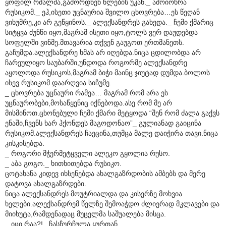
ყოფილ რძალმა,გაშორდნენ წლების უკან._ ამოიოხრა
რუსიკომ._ ეჰ,ისეთი უცნაურია შვილო ცხოვრება…ეს წეღან
ვიხუმრე,კი არ გეწყინოს._ ალექსანდრეს გახედა._ ჩემი ქმარიც
სიტყვა ძუნწი იყო,მაგრამ ისეთი იყო,ტოლს ვერ დაუდებდა
სოფელში ვინმე.მთავარია თქვენ გაუგოთ ერთმანეთს.
გაჩუმდა.ალექსანდრე ხმას არ იღებდა.ნიცა ცდილობდა არ
ჩარეულიყო საუბარში,უნდოდა როგორმე ალექსანდრე
აყოლოდა რუსიკოს,მაგრამ ბიჭი მაინც ჯიუტად დუმდა.ბოლოს
ისევ რუსიკომ დაარღვია სიჩუმე.
_ ცხოვრება უცნაური რამეა… მაგრამ რომ არა ეს
უცნაურობები,მოსაწყენიც იქნებოდა.ასე რომ მე არ
მისმინოთ.ცხონებული ჩემი ქმარი მეტყოდა “შენ რომ ძალა გაქვს
ენაში,ჩვენს ხარ ჰქონდეს მაგოდონაო”_ გულიანად გაიცინა
რუსიკომ.ალექსანდრეს ჩაეცინა,თუმცა მალე დაიჭირა თავი.ნიცა
კისკისებდა.
_ როგორი მჭერმეტყველი ალეკო გყოლია რუსო.
_ აბა გოგო._ ხითხითებდა რუსიკო.
ცოტახანა კიდევ იხსენებდა ახალგაზრდობის ამბებს და მერე
დატოვა ახალგაზრდები.
ნიცა ალექსანდრეს მოუტრიალდა და კისერზე მოხვია
ხელები.ალექსანდრემ წელზე შემოაჭდო ძლიერად მკლავები და
მიიხუტა,რამდენადაც მუცელმა საშუალება მისცა.
_ იცი რაა?!_ ჩასჩურჩულა ყურთან.