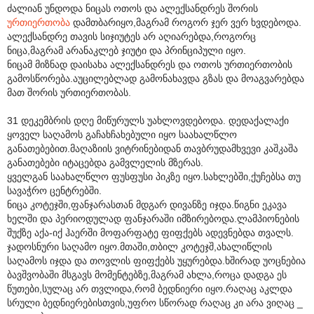
ძალიან უნდოდა ნიცას ოთოს და ალექსანდრეს შორის
ურთიერთობა
დამთბარიყო,მაგრამ როგორ ჯერ ვერ ხვდებოდა.
ალექსანდრე თავის სიჯიუტეს არ აღიარებდა,როგორც
ნიცა,მაგრამ არანაკლებ ჯიუტი და პრინციპული იყო.
ნიცამ მიზნად დაისახა ალექსანდრეს და ოთოს ურთიერთობის
გამოსწორება.აუცილებლად გამონახავდა გზას და მოაგვარებდა
მათ შორის ურთიერთობას.
31 დეკემბრის დღე მიწურულს უახლოვდებოდა. დედაქალაქი
ყოველ საღამოს გაჩახჩახებული იყო საახალწლო
განათებებით.მაღაზიის ვიტრინებიდან თავბრუდამხვევი კაშკაშა
განათებები იტაცებდა გამვლელის მზერას.
ყველგან საახალწლო ფუსფუსი პიკზე იყო.სახლებში,ქუჩებსა თუ
სავაჭრო ცენტრებში.
ნიცა კოტეჯში,ფანჯარასთან მდგარ დივანზე იჯდა.წიგნი ეკავა
ხელში და პერიოდულად ფანჯარაში იმზირებოდა.ლამპიონების
შუქზე აქა-იქ ჰაერში მოფარფატე ფიფქებს ადევნებდა თვალს.
ჯადოსნური საღამო იყო.მთაში,თბილ კოტეჯშ,ახალიწლის
საღამოს იჯდა და თოვლის ფიფქებს უყურებდა.ხშირად უოცნებია
ბავშვობაში მსგავს მომენტებზე,მაგრამ ახლა,როცა დადგა ეს
წუთები,სულაც არ თვლიდა,რომ ბედნიერი იყო.რაღაც აკლდა
სრული ბედნიერებისთვის,უფრო სწორად რაღაც კი არა ვიღაც _