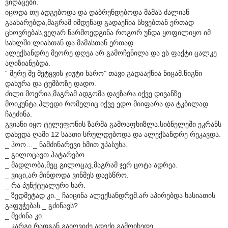
ვიღაცები.
იცოდა თუ ადგებოდა და დაბრუნდებოდა მამას ძალიან
გაახარებდა,მაგრამ იმდენად გადაეჩია სხვებთან ერთად
ცხოვრებას,ვეღარ წარმოედგინა როგორ უნდა ყოფილიყო იმ
სახლში ლიასთან და მამასთან ერთად.
ალექსანდრე მეორე დღეა არ გამოჩენილა და ეს ფაქტი ცალკე
აღიზიანებდა.
“ მერე მე მეტყვის ჯიუტი ხარო” თავი გადააქნია ნიცამ.წიგნი
დახურა და ტუმბოზე დადო.
ძილი მოერია,მაგრამ ადგომა დაეზარა.იქვე დივანზე
მოიკუნტა.პლედი რომელიც იქვე ედო მიიფარა და ტკბილად
ჩაეძინა.
გვიანი იყო ტელეფონის ზარმა გამოაფხიზლა.სიბნელეში ეკრანს
დახედა ღამი 12 საათი სრულდებოდა და ალექსანდრე რეკავდა.
_ ჰოო…_ ნამძინარევი ხმით უპასუხა.
_ გილოცავთ პატარებო.
_ მადლობა,მეც გილოცავ,მაგრამ ჯერ ცოტა ადრეა.
_ ვიცი,არ მინდოდა ვინმეს დაესწრო.
_ რა პუნქტუალური ხარ.
_ ზედმეტად კი._ ჩაიცინა ალექსანდრემ.არ აპირებდა ხასიათის
გაფუჭებას._ გძინავს?
_ მეძინა კი.
_ კარგი,რადგან გაიღვიძე ადექი,გამოიხედე.