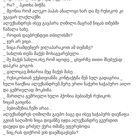
_ რა? _ ჰკითხა ბიჭმა.
_ მგონია რომ ალეკო პაპას ანალოგი ხარ და მე რუსიკოს კი
ვგავარ ლაქლაქში.
ალექსანდრეს ისევ გაეპარა ღიმილი,მაგრამ ნიცას თმებში
ჩამალა სახე.
_ როდის დავბრუნდეთ თბილისში?
_ ჯერ არ ვიცი…
_ ნიცა,რამდენჯერ ვილაპარაკოთ ამ თემაზე?
_ სახლის თემა მაქვს მოსაგვარებელი…
_ მე მაქვს სახლი,ისე,რომ იცოდე._ ცხვირზე თითი მსუბუქად
დაჰკრა გოგოს.
_ გილოცავ,მიხარია.მეც მაქვს მასე…
_ რუსიკოსთან ექვსთვიანმა კონტაქტმა შენ სულ გადაგრია._
ხელი ჩაიქნია ალექსანდრემ,მერე ერთი ნაჭერი ხაჭაპურო აიღო
და გემრიელად მოკბიჩა.
_ მართლა გემრიელი ხელი ჰქონია ბებიაშენ რუსიკოს.
ნიცამ გაიცინა.
_ ბებიაშენია,ჩემი არაა…
ალექსანდრეს ღიმილმა გაუპო ბაგე და ისევ ხაჭაპურს დაეწაფა.
გვიან საღამოს ნიცა დივანზე იჯდა,ალექსანდრე გვერდით
დაუჯდა და გრძელ ქერა თმაზე ეფერებოდა.
_ ნიც,რას ფიქრობ ვის დაემსგავსება?