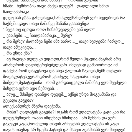
ხმაში._ხუმრობის თავი მაქვს დუდუ?!_ დაღლილი ხმით
ჩაილაპარაკა.
დუდუ ხან გზას გახედავდა,ხან ალექსანდრეს.ვერ ხვდებოდა რა
საქმეში გაყო თავი.მაშინვე მანანა გაახსენდა
“ ნეტა თუ იცოდა ოთო სინამდვილეში ვინ იყო?”
_ ვახ,ჩემი…_ ჩაილაპარაკა._ მერე?
_ რა მერე? ძალაზეა ჩემი ძმა ხარო…_ თავი ხელებში ჩარგო._
თავი ამტკივდა…
_ რა უნდა ქნა?
_ აუ რავიცი დუდუ,კი ვიცოდი,რომ შვილი ჰყავდა,მაგრამ არც
არასდროს დავინტერესებულვარ. იმდენად გამაბოროტა იმ
ფაქტმა,რომ დაგვტოვა და სხვა ქალთან წავიდა,ჩემს თვალში
მოღალატეა,ვერასდროს ვაიძულე საკუთარი თავი
მიმეღო,მეპატიებინა…რომ გარდაიცვალა მაშინაც ვერ შევძელი
მისვლა.უცხო იყო ჩემთვის…
_ ალე,_ მძიმედ დაიწყო დუდუმ._ იქნებ უნდა მოგესმინა და
გეცადა გაგება?
ალექსანდრეს მზერა დაეჭიმა.
_ რისი? ღალატის გაგება?! ოჯახს რომ უღალატებს კაცი,კაი რა
დუდუ,ჩემთვის ოჯახი იმდენად წმინდაა…არ მესმის და ვერ
გავუგებ კაცს,რომელიც თავის არჩევანს უღალატებს.ის კაცი
თავის თავსაც არ სცემს პატივს და მასეთ ადამიანს ვერ მივიღებ