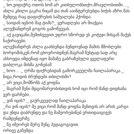
_ ხო,ვიფიქრე ოთოს ხომ არ კითხულობსთქო,მრავლობითში…_
ახლა კბილი გაკრა ნიცამ და თან ააინტერესებდა ბიჭის აზრი,მას
შემდეგ რაც დაფიქრების საშუალება ჰქონდა.
_ საიდან იცნობ მაგ ტიპს?_ ყურადღება არ მიაქცია
ალექსანდრემ გოგოს გამოწვევას.
_ აქ გავიცანი,შემთხვევით,უფრო სწორედ ეს კოტეჯი მისგან მაქვს
ნაქირავები.
ალექსანდრეს ახლა გაახსენდა ბუნდოვნად მამის მშობლები
ბორჯომისკენ,რომ ცხოვრობდნენ,მაგრამ ზუსტად სად არც
ახსოვდა.იმდენად იყო მამაზე გაბრაზებული ყველაფერი
დაბლოკა მისმა გონებამ.
_ ხოო… _ ღრმა ფიქრებიდან გამორკვეულმა ჩაილაპარაკა._
ნიცა,როდის ბრუნდები თბილისში?
_ არ ვიცი,მომწონს აქ ყოფნა.
_ მაგრამ შენი მდგომარეობისთვის ხომ იცი რომ მანდ დიდხანა
ვერ დარჩები…
_ ვინ იცის? _ გაურკვევლად ჩაილაპარაკა.
_რა ვინ იცის? მე ვიცი,რომ მანდ ყოფნა შენთვის არ არის კარგი
და უნდა დაბრუნდე და ნუ მამეორებინებ ერთიდაიგივეს
რამდენჯერმე.
_ ნუ იმეორებ მერე შენც პედაგოგივით.
ორივე გაჩუმდა.