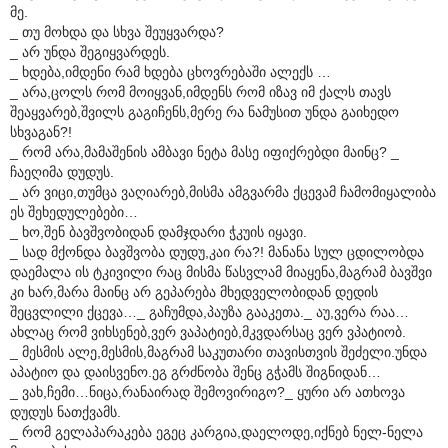
მე.
_ თუ მოხდა და სხვა შეუყვარდა?
_ არ უნდა შეგიყვარდეს.
_ ხდება,იმდენი რამ ხდება ცხოვრებაში ალექს …
_ არა,ცოლს რომ მოიყვან,იმდენს რომ იზავ იმ ქალს თავს
შეაყვარებ,შვილს გაგიჩენს,მერე რა ნამუსით უნდა გაიხედო
სხვაგან?!
_ რომ არა,მამაშენის ამბავი ნეტა მასე იფიქრებდი მაინც? _
ჩაეღიმა დუდუს.
_ არ ვიცი,თუმცა ვაღიარებ,მისმა ამგვარმა ქცევამ ჩამომიყალიბა
ეს შეხედულებები…
_ ხო,შენ ბავშვობიდან დამჯდარი ჭკუის იყავი.
_ სად მქონდა ბავშვობა დუდუ,კაი რა?! მანანა სულ ცდილობდა
დაემალა ის ტკივილი რაც მისმა წასვლამ მიაყენა,მაგრამ ბავშვი
კი ხარ,მარა მაინც არ გეპარება მხედველობიდან დედის
შეცვლილი ქცევა…_ გაჩუმდა,პაუზა გააკეთა._ აუ,ვერა რაა…
ახლაც რომ ვიხსენებ,ვერ ვაპატიებ,მკვდარსაც ვერ ვპატიობ.
_ მესმის ალე,მესმის,მაგრამ საკუთარი თავისთვის შეძელი.უნდა
აპატიო და დაისვენო.ეგ გრძნობა შენც გჭამს შიგნიდან…
_ ვახ,ჩემი…ნიცა,რანაირად შემოვირიგო?_ ყური არ ათხოვა
დუდუს ნათქვამს.
_ რომ გელაპარაკება ეგეც კარგია,დაელოდე,იქნებ ნელ-ნელა