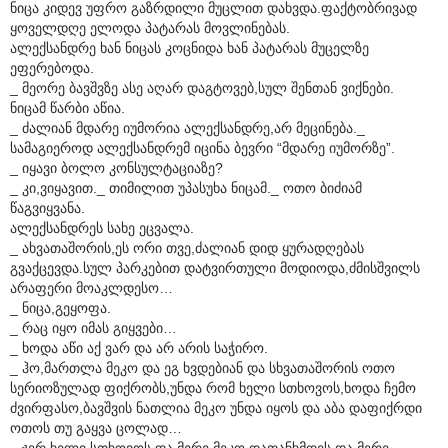
ნიცა კიდევ უფრო გაზრდილი მუცლით დახვდა.ფაქტობრივად
ყოველდღე ელოდა პატარას მოვლინებას.
ალექსანდრე ხან ნიცას კოცნიდა ხან პატარას მუცელზე
ეფერებოდა.
_ მეორე ბავშვზე ასე აღარ დაგტოვებ,სულ შენთან ვიქნები.
ნიცამ წარბი აწია.
_ ძალიან მდარე იუმორია ალექსანდრე,არ მეცინება._
სამაგიეროდ ალექსანდრემ იცინა ბევრი “მდარე იუმორზე”.
_ იყავი ბოლო კონსულტაციაზე?
_ კი,ვიყავით._ თიმილით უპასუხა ნიცამ._ ოთო ბიძიამ
წაგვიყვანა.
ალექსანდრეს სახე ეცვალა.
_ ახვათაშორის,ეს ორი თვე,ძალიან დიდ ყურადღებას
გვაქცევდა.სულ პარკებით დატვირთული მოდიოდა,ძმისშვილს
არაფერი მოაკლდესო…
_ ნიცა,გეყოფა.
_ რაც იყო იმას გიყვები…
_ ხოდა აწი აქ ვარ და არ არის საჭირო.
_ ჰო,მართლა მეკო და ეგ ხვდებიან და სხვათაშორის ოთო
სერიოზულად ფიქრობს,უნდა რომ ხელი სთხოვოს,ხოდა ჩემო
ძვირფასო,ბავშვის ნათლია მეკო უნდა იყოს და აბა დაფიქრდი
ოთოს თუ გაყვა ცოლად…
_ ჯერ ხელი სთხოვოს და მერე მეკო დათანხმდეს და მერე