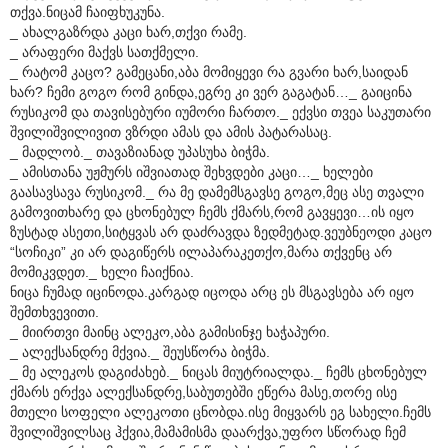
თქვა.ნიცამ ჩაიფხუკუნა.
_ ახალგაზრდა კაცი ხარ,თქვი რამე.
_ არაფერი მაქვს სათქმელი.
_ რატომ კაცო? გამეცანი,აბა მომიყევი რა გვარი ხარ,საიდან
ხარ? ჩემი გოგო რომ გინდა,ეგრე კი ვერ გაგატან…_ გაიცინა
რუსიკომ და თავისებური იუმორი ჩართო._ ექვსი თვეა საკუთარი
შვილიშვილივით ვზრდი ამას და ამის პატარასაც.
_ მადლობ._ თავაზიანად უპასუხა ბიჭმა.
_ ამისთანა უჟმურს იშვიათად შეხვდები კაცი…_ ხელები
გაასავსავა რუსიკომ._ რა მე დამემსგავსე გოგო,მეც ასე თვალი
გამოვითხარე და ცხონებულ ჩემს ქმარს,რომ გავყევი…ის იყო
ზუსტად ასეთი,სიტყვას არ დაძრავდა ზედმეტად.ვეუბნეოდი კაცო
“სოჩიკი” კი არ დაგიწერს ილაპარაკეთქო,მარა თქვენც არ
მომიკვდეთ._ ხელი ჩაიქნია.
ნიცა ჩუმად იცინოდა.კარგად იცოდა არც ეს მსგავსება არ იყო
შემთხვევითი.
_ მიირთვი მაინც ალეკო,აბა გამისინჯე ხაჭაპური.
_ ალექსანდრე მქვია._ შეუსწორა ბიჭმა.
_ მე ალეკოს დაგიძახებ._ ნიცას მიუტრიალდა._ ჩემს ცხონებულ
ქმარს ერქვა ალექსანდრე,საბუთებში ეწერა მასე,თორე ისე
მთელი სოფელი ალეკოთი ცნობდა.ისე მიყვარს ეგ სახელი.ჩემს
შვილიშვილსაც ჰქვია,მამამისმა დაარქვა,უფრო სწორად ჩემ