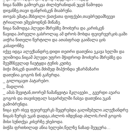
ნიცა წამში გამოერკვა ძილბურანიდან.უცებ წამოჯდა
დივანზე,თავი ფანჯრისკენ მიაბრუნა.
თოვას ემატა,მსხვილი ქათქათა ფიფქები,თავბრუდამხვევი
ტრიალით ეშვებოდნენ მიწაზე.
ნიცა წამოდგა.პლედი მხრებზე მოიხურა და კარისკენ
წავიდა.პირველი გასროლაც ამ დროს მოხდა ფეიერვერკის.ცაში
აიჭრა წითელი წერტილი და ათასფრად გაიშალა ცის
კაბადონზე.
იქვე იდგა ალექსანდრე,დიდი თეთრი დათუნია ეკავა ხელში და
უღიმოდა.ნიცამ პლედი უფრო მჭიდროდ მოიხურა მხრებზე და
შეუმჩნევლად ჩაუტყდა ტუჩის კუთხე.
ბიჭი მისკენ დაიძრა.მძიმედ მიჰქონდა უზარმაზარი
დათუნია.გოგოს წინ გაჩერდა.
_ გილოცავთ პატარებო.
_ მადლობ.
_ ამას შევიტან,თორემ ჩამაწყვიტა მკლავები._ გვერდი აუარა
გოგოს და თავისუფალ სავარძელში ჩასვა დათუნია.უკან
გამობრუნდა.
ნიცა ჯერ ისევ ფეიერვერკს შეყურებდა გაღიმებული.ალექსანდრე
ნიცას ზურგს უკან დადგა,ახლოს იმდენად ახლოს,რომ გოგოს
მისი სუნთქვა კისერზე ეხებოდა.
ბიჭმა ფრთხილად აწია ხელები,წელზე ნაზად შეუცურა…