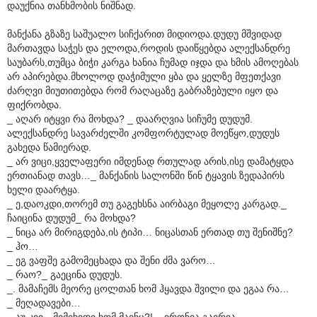
დაუქნია თანხმობის ნიშნად.
მანქანა გზაზე საშუალო სიჩქარით მიდიოდა.დუდუ მშვიდად
მართავდა საჭეს და ელოდა,როდის დაიწყებდა ალექსანდრე
საუბარს,თუმცა ბიჭი კარგა ხანია ჩუმად იჯდა და ხმის ამოღებას
არ აპირებდა.მხოლოდ დაჭიმული ყბა და ყელზე მფეთქავი
ძარღვი მიუთითებდა რომ რაღაცაზე გაბრაზებული იყო და
ფიქრობდა.
_ აღარ იტყვი რა მოხდა? _ დაარღვია სიჩუმე დუდუმ.
ალექსანდრე სავარძელში კომფორტულად მოეწყო,დუდუს
გახედა წამიერად.
_ არ ვიცი,ყველაფერი იმდენად რთულად არის,ისე დამატყდა
ერთიანად თავს…_ მანქანის სალონში წინ ტყავის ზედაპირს
ხელი დაარტყა.
_ ე,დაოკდი,თორემ თუ გაგეხსნა აირბაგი მეყოლე კარგად._
ჩაიცინა დუდუმ_ რა მოხდა?
_ ნიცა არ მირიგდება,ის ტიპი… ნიცასთან ერთად თუ შენიშნე?
_ ჰო…
_ ეგ ვაფშე გამომეცხადა და შენი ძმა ვარო…
_ რაო?_ გაეცინა დუდუს.
_. მამაჩემს მეორე ცოლთან ხომ ჰყავდა შვილი და ეგაა რა…
_ მეღადავები…
_ აუ,კიი…მიმიხვდი ხომ მაინც?! _ ირონია გაერია