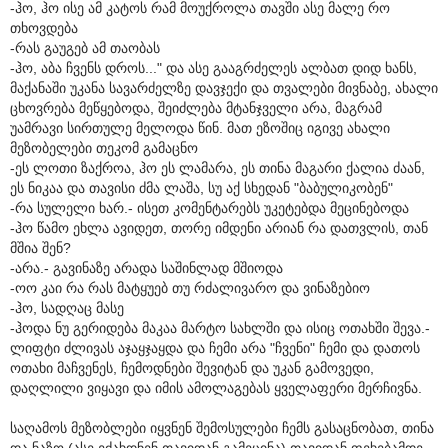
-ჰო, ჰო ისე ამ კატოს რამ მოუქროლა თავში ასე მალე რო
თხოვდება
-რას გაუგებ ამ თაობას
-ჰო, აბა ჩვენს დროს..." და ასე გააგრძელეს ალბათ დიდ ხანს,
მაქანაში უკანა სავარძელზე დავჯექი და თვალები მივნაბე, ახალი
ცხოვრება მეწყებოდა, შეიძლება მტანჯველი არა, მაგრამ
უამრავი სირთულე მელოდა წინ. მათ ეზოშიც იგივე ახალი
მეზობელები თეკომ გამაცნო
-ეს ლოთი ზაქროა, ჰო ეს ლამარა, ეს თინა მაგარი ქალია ძაან,
ეს ნიკაა და თავისი ძმა ლაშა, სუ აქ სხედან "ბაბულიკობენ"
-რა სულელი ხარ.- ისეთ კომენტარებს უკეტებდა მეცინებოდა
-ჰო წამო ეხლა ავიდეთ, თორე იმდენი არიან რა დათვლის, თან
მშია შენ?
-არა.- გავინაზე არადა საშინლად მშიოდა
-ოო კაი რა რას მატყუებ თუ რძალივარო და ვინაზებიო
-ჰო, სადღაც მასე
-ჰოდა ნუ გერიდება მაკაა მარტო სახლში და ისიც ოთახში შევა.-
ლიფტი ძლივას აჯაყჯაყდა და ჩემი არა "ჩვენი" ჩემი და დათოს
ოთახი მაჩვენეს, ჩემოდნები შევიტან და უკან გამოვედი,
დაღლილი ვიყავი და იმის ამოლაგებას ყველაფერი მერჩივნა.
საღამოს მეზობლები იყვნენ შემოსულები ჩემს გასაცნობათ, თინა
და ნაზო (ასე ეძახდნენ თავიდან გამეცინა) თავიდან ფეხებამდე