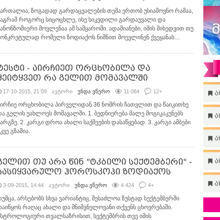
მართალია, ზოგადად გარდაცვალების თემა ერთობ უსიამოვნო რამაა,
მაგრამ როგორც სიცოცხლე, ისე სიკვდილი გარდაუვალი და
კანონზომიერი მოვლენაა ამ სამყაროში. ადამიანები, იმის მიხედვით თუ
კონკრეტულად რომელი ზოდიაქოს ნიშნით მოევლინენ ქვეყანას....
ტესტი - აირჩიეთ ორცხობილა და
შეიტყვეთ რა გელით მომავალში
17-10-2015, 21:09
ავტორი
უნდა ვწერო
11 084
12
+
ა
აირჩიე ორცხობილა პირველიდან 36 ნომრის ჩათვლით და წაიკითხე
რა გელის უახლოეს მომავალში. 1. ბედნიერება მალე მოგიკაკუნებს
ა
კარგზე. 2. კარგი დროა ახალი საქმეების დასაწყებად. 3. კარგი ამბები
კვე გზაშია.
ა
გელით თუ არა წინ "ტკბილი სექტემბერი" -
ა
სასიყვარულო ჰოროსკოპი ზოდიაქოს
ა
3-09-2015, 14:44
ავტორი
უნდა ვწერო
4 424
4
+
თუმცა, არსებობს სხვა ვარიანტიც, შესაძლოა ზუსტად სექტემბერში
დაიწყოს რაღაც ახალი და მნიშვნელოვანი თქვენს ცხოვრებაში.
ასტროლოგიური თვალსაზრისით, სექტემბრის თვე იმის