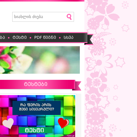
ბა
ტესტი
PDF წიგნი
სხვა
ტესტები