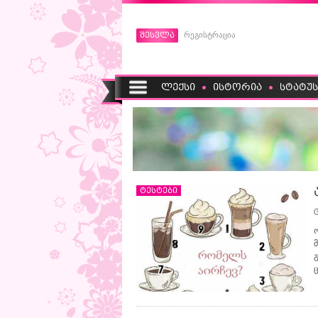
შესვლა
რეგისტრაცია
ლექსი
ისტორია
სტატუს
ტესტები