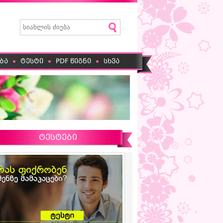
ბა
ტესტი
PDF წიგნი
სხვა
ტესტები