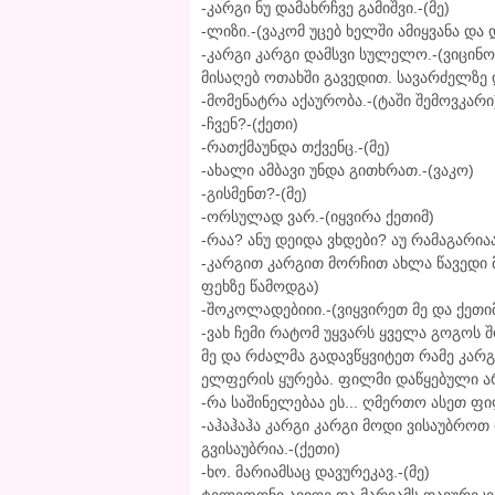
-კარგი ნუ დამახრჩვე გამიშვი.-(მე)
-ლიზი.-(ვაკომ უცებ ხელში ამიყვანა და
-კარგი კარგი დამსვი სულელო.-(ვიცინო
მისაღებ ოთახში გავედით. სავარძელზე
-მომენატრა აქაურობა.-(ტაში შემოვკარი
-ჩვენ?-(ქეთი)
-რათქმაუნდა თქვენც.-(მე)
-ახალი ამბავი უნდა გითხრათ.-(ვაკო)
-გისმენთ?-(მე)
-ორსულად ვარ.-(იყვირა ქეთიმ)
-რაა? ანუ დეიდა ვხდები? აუ რამაგარიაა
-კარგით კარგით მორჩით ახლა წავედი 
ფეხზე წამოდგა)
-შოკოლადებიიი.-(ვიყვირეთ მე და ქეთი
-ვახ ჩემი რატომ უყვარს ყველა გოგოს 
მე და რძალმა გადავწყვიტეთ რამე კარ
ელფერის ყურება. ფილმი დაწყებული ა
-რა საშინელებაა ეს... ღმერთო ასეთ ფ
-აჰაჰაჰა კარგი კარგი მოდი ვისაუბროთ
გვისაუბრია.-(ქეთი)
-ხო. მარიამსაც დავურეკავ.-(მე)