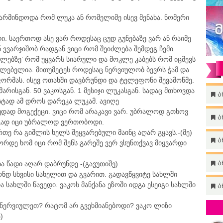
 არმინდოდა რომ ლუკა ან რომელიმე ისევ მენახა. ნომერი
. საერთოდ ასე ვარ როდესაც ცუდ გუნებაზე ვარ ან რაიმე
ნ ვვარჯიშობ რადგან ვიცი რომ შეიძლება შემდეგ ჩემი
სლებზე’ რომ უყვარს სიარული და მოკლე კაბებს რომ იცმევს
ლებელია. მითუმეტეს როდესაც ნერვიულობ ბევრს ჭამ და
ფორმას. ისევ ოთახში დავბრუნდი და ტელეფონი შევამოწმე.
არისგან. 50 ვაკოსგან. 1 მესიჯი ლუკასგან. სადაც მთხოვდა
ა
უსტად ამ დროს დარეკა ლუკამ. ავიღე
ცუდად მოგექეცი. ვიცი რომ არაკავი ვარ. უბრალოდ გთხოვ
ა
რგად იცი უბრალოდ ვერთობოდი.
თე რა გიშლის ხელს შეყვარებული მაინც აღარ გყავს.-(მე)
ა
ორდე ხომ იცი რომ შენს გარეშე ვერ ვსუნთქვავ მიყვარდი
ა
ა წადი აღარ დაბრუნდე.-(გავუთიშე)
ონდ სხვისი სახელით და გვარით. გადავწყვიტე სახლში
ა სახლში წავედი. ვაკოს მანქანა ეზოში იდგა ესეიგი სახლში
ა
ინერვიულეთ? რატომ არ გვეხმიანებოდი? ვაკო ლიზი
)