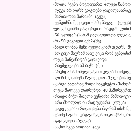
-მოიცა ჩვენც მოვდივართ.-(ლუკა წამოდ
-ლუკა არ ღირს გოგოები დავილაპარაკე
-მართალია მარიამი.-(გუგა)
-ვენდისში შევიდეთ რამე წაუღე. –(ლუკა
ჯერ ვენდისში გავჩერდით რადგან ლიზის
-50 ეყოფა?-(სანამ გადავიდოდა ლუკა მ
-რა 50 გაგიჟდი შენ?-(მე)
-ბიჭო ლიზის შენი ფული კიარ უყვარს. შ
-ხო ვიცი მაგრამ ისიც ვიცი რომ ვენდისი
ლუკა მანქანიდან გადავიდა.
-რაეშველება ამ ბიჭს.-(მე)
-არუნდა წამოსულიყავით კლუბში იმდღე
-ლიზიმ დაიჩემა წავიდეთო.-(ხელების ნ
-კარგი პატარავ მოდი ჩაგეხუტო.-(სანდ
ლუკა მალევე დაბრუნდა. 40 ჰამბრგერი
-რაიყო ბიჭო მთელი ვენდისი წამოიღე?
-არა მხოლოდ ის რაც უყვარს.-(ლუკა)
-კიდე უყვარს რაღაცაები მაგრამ იმას ჩვ
-ვაიმე ნაყინი დაგავიწყდა ბიჭო.-(სანდრ
-გაცივდება.-(ლუკა)
-აა,ხო ჩვენ ბოდიში.-(მე)