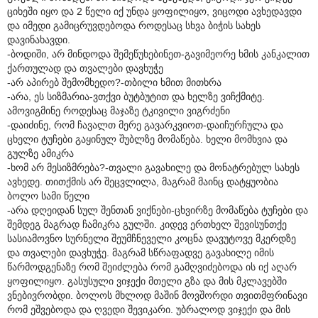
ციხეში იყო და 2 წელი იქ უნდა ყოფილიყო, ვიცოდი ავხედავდი
და იმედი გამიცრუვდებოდა როდესაც სხვა ბიჭის სახეს
დავინახავდი.
-ბოდიში, არ მინდოდა შემეწუხებინეთ-გავიმეორე ხმის კანკალით
ქართულად და თვალები დავხუჭე
-არ აპირებ შემომხედო?-თბილი ხმით მითხრა
-არა, ეს სიზმარია-ვთქვი ბუტბუტით და ხელზე ვიჩქმიტე.
ამოვიგმინე როდესაც მაჯაზე ტკივილი ვიგრძენი
-დაიძინე, რომ ჩავალთ მერე გავარკვიოთ-დაიჩურჩულა და
ცხელი ტუჩები გაყინულ შუბლზე მომაწება. ხელი მომხვია და
გულზე ამიკრა
-ხომ არ მესიზმრება?-თვალი გავახილე და მონატრებულ სახეს
ავხედე. თითქმის არ შეცვლილა, მაგრამ მაინც დატყუობია
ბოლო სამი წელი
-არა დღეიდან სულ შენთან ვიქნები-ცხვირზე მომაწება ტუჩები და
შემდეგ მაგრად ჩამიკრა გულში. კიდევ ერთხელ შევისუნთქე
სასიამოვნო სურნელი შეუმჩნეველი კოცნა დავუტოვე მკერდზე
და თვალები დავხუჭე. მაგრამ სწრაფადვე გავახილე იმის
წარმოდგენაზე რომ შეიძლება რომ გამღვიძებოდა ის იქ აღარ
ყოფილიყო. გასუსული ვიჯექი მთელი გზა და მის მკლავებში
ვნებივრობდი. ბოლოს მხლოდ მაშინ მოვშორდი თვითმფრინავი
რომ ეშვებოდა და ღვედი შევიკარი. უბრალოდ ვიჯექი და მის