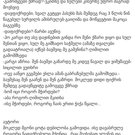
-გამომყვები ქმრად?-ვკითხე და ხელები კისერზე უფრო მაგრად
მოვხვიე
-დავფიქრდები, ხვალ გეტყვი პასუხს მას შემდეგ რაც 3 წლის წინ
წაგებულ სურვილს ამისრულებ-გაიღიმა და მოწყევტით მაკოცა
ბაგეებზე
-დაფიქრდები?-წარბი ავუწიე
-ჰო კარგი თუ ასე დაჟინებით გინდა რო შენი ქმარი ვიყო და სულ
შენთან ვიყო, სულ მე გიმზადო საჭმელი (ამაზე თვალები
გადაატრიალა) იქნებ ბავშვიც მე გამეჩინა?-ღიმილით
გამომმხედა
-კარგი აზრია. შენ ბავშვი გაზარდე მე კიდევ წავალ და ვიმუშავებ-
სიცილით ვუთხრი
-ოეე ააწყო გეგმები ეხლა ამან-გაბრაზებულმა გამომხედა.-
ბავშვსაც შენ გააჩენ და შენ გაზრდი. მოკლედ დიდი ფიქრის
შემდეგ გადავწყვიტე გამოგყვე ქმრად
-ხომ იცი როგორ მჭირდები?
-აბა როგორ-ღიმილით მკითხა
-ისე მჭირდები, როგორც ჩაის ერთი ჭიქა წყალი...
ავტორი:
მოკლედ მგონი ცოტა დებილობა გამოვიდა..ისე დავასრულე
როგორც ჩაფიქრებული მქონდა.. რაც შეეხებათ ელენეს და