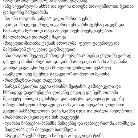
-ანუ სიყვარულის ახსნა და ხელის თხოვნა ხო?-ღიმილით მკითხა
და ხვირზე წამეთამაშა
-ჰო აბა როგორ გინდა?-ცალი წარბი ავუწიე
-კარგი. მოკლედ მთელი კვირით უნივერსიტეტსაც აცდენ და
სამსახურს სერთოდ თავს ანებებ, ჩვენ მივემგზავნებით-
ჩაილაპარაკა და თავზე მაკოცა.
-მოვედით-მითხრა ტაქსის მძღოლმა. ფული გავუწოდე და
მანქანიდან უსიტყვოდ გადმოვედით.
-აბა როგორ შეეგუე უჩემოდ ცხოვრებას? თუმცა ეხლა მე ვარ აქ
და ვერც მომიშორებ-ბარგი გამომართვა და ბინაში ამატანინა,
კითხვა დავაიგნორე და მხოლოდ ღიმილით ვუპასუხე
-საჭმელი ისევ მე უნდა გავაკეთო?-ღიმილით მკითხა
-რათქმაუნდა-თავი დავუქნიე.
-ბარგი შეგიძლია გეგის ოთახში შეიტანო, გამოვიცვლი და
სწრაფად დავბრუნდები-ლოყაზე ვაკოცე და ჩემს ოთახში
შევიკეტე. თბილი ელასტიკი და სვიტერი გადავიიცვი. ფეხზე
თბილი წინდები ამოვიცვი და თმა კოსად ავიკარი. ღიღინით
გავედი სამზარეულოში. ვაჩე სკამზე იჯდა და დაბლა იხედებოდა
-რამოხდა?-ვიკითხე და წინ დავუდექი
-ლამაზი წინდებია-მანიშნა წინდებზე და დაბღვერილმა ამომხედა
-მადლობა-ვერ მივუხვდი სათქმელს.
-არგცივა? ფეხშიშველი ხარ და-არ ცვლიდა ტონს.