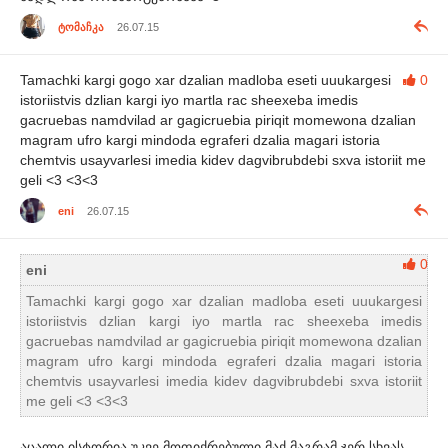
ტომაჩკა
26.07.15
Tamachki kargi gogo xar dzalian madloba eseti uuukargesi
0
istoriistvis dzlian kargi iyo martla rac sheexeba imedis
gacruebas namdvilad ar gagicruebia piriqit momewona dzalian
magram ufro kargi mindoda egraferi dzalia magari istoria
chemtvis usayvarlesi imedia kidev dagvibrubdebi sxva istoriit me
geli <3 <3<3
eni
26.07.15
0
eni
Tamachki kargi gogo xar dzalian madloba eseti uuukargesi
istoriistvis dzlian kargi iyo martla rac sheexeba imedis
gacruebas namdvilad ar gagicruebia piriqit momewona dzalian
magram ufro kargi mindoda egraferi dzalia magari istoria
chemtvis usayvarlesi imedia kidev dagvibrubdebi sxva istoriit
me geli <3 <3<3
აცალი ისტორია უკვე მოფიქრებული მაქ მაგრამ ჯერ სხვას