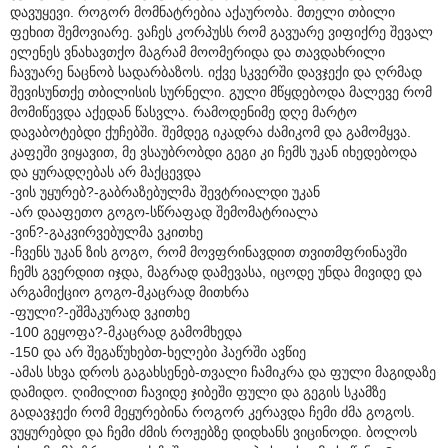
დავუყევი. როგორ მომნატრებია აქაურობა. მთელი თბილი
ფეხით შემოვიარე. ვაჩეს კორპუსს რომ გავუარე ვიფიქრე შევალ
ელენეს ვნახავთქო მაგრამ მოომერიდა და თავდახრილი
ჩავუარე ნაცნობ სადარბაზოს. იქვე სკვერში დავჯექი და ღრმად
შევისუნთქე თბილისის სურნელი. გული მწყდებოდა მალევე რომ
მომიწევდა აქედან წასვლა. რამოდენიმე დღე მარტო
დავაბოტებდი ქუჩებში. შემდეგ იკადრა ძამიკომ და გამომყვა.
კაფეში ვიყავით, მე ვსაუბრობდი გეგი კი ჩემს უკან იხედებოდა
და ყურადღებას არ მაქცევდა
-ვის უყურებ?-გაბრაზებულმა შევტრიალდი უკან
-არ დააფეთო გოგო-სწრაფად შემომატრიალა
-ვინ?-გაკვირვებულმა ვკითხე
-ჩვენს უკან ზის გოგო, რომ მოვფრინავდით თვითმფრინავში
ჩემს გვერდით იჯდა, მაგრად დამევასა, იცოდე უნდა მივიდე და
არგამიქციო გოგო-მკაცრად მითხრა
-ფული?-ეშმაკურად ვკითხე
-100 გეყოფა?-მკაცრად გამომხედა
-150 და არ შეგაწუხებთ-ხელები ჰაერში ავწიე
-ამას სხვა დროს გაგახსენებ-თვალი ჩამიკრა და ფული მაგიდაზე
დამიდო. ღიმილით ჩავიდე ჯიბეში ფული და გეგის სკამზე
გადავჯექი რომ მეყურებინა როგორ კერავდა ჩემი ძმა გოგოს.
ვუყურებდი და ჩემი ძმის როჟებზე დიდხანს ვიცინოდი. ბოლოს