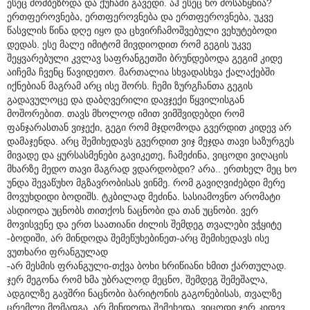
ესეც მომბეზრდა და ქუჩაში გავედი. აჰ ესეც ხო მოსაწყნია?
ერთფეროვნება, ერთფეროვნება და ერთფეროვნება, უკვე
წასვლის წინა დღე იყო და ცხვირჩამოშვებული ვეხუტებოდი
დედას. ესე მალე იმიტომ მივდიოდით რომ გეგის უკვე
შეყვარებული კვლავ საფრანგეთში ბრუნდებოდა გეგიმ კიდე
აიჩემა ჩვენც წავიდეთო. მართალია სხვადასხვა ქალაქებში
იქნებიან მაგრამ არც ისე შორს. ჩემი ზურგჩანთა გეგის
გადავულოცე და დაბღვერილი დავჯექი წყვილისგან
მოშორებით. თავს მხოლოდ იმით ვიმშვიდებდი რომ
ფანჯარასთან ვიჯექი, გეგი რომ მჯდომოდა გვერდით კიდევ არ
დამაჯენდა. არც შემიხედავს გვერდით ვიჯ მეჯდა თავი საზურგეს
მივადე და ყურსასმენები გავიკეთე, ჩამეძინა, ვიცოდი ვიღაცის
მხარზე მედო თავი მაგრად ვდარდობდი? არა.. ერთხელ მეც ხო
უნდა შევაწუხო მგზავრობისას ვინმე. რომ გავიღვიძებდი მერე
მოვუხდიდი ბოდიშს. ტკბილად მეძინა. სასიამოვნო არომატი
ასდიოდა უცნობს თითქოს ნაცნობი და თან უცნობი. ვერ
მოვისვენე და ერთ საათიანი ძილის შემდეგ თვალები ვჭყიტე
-ბოდიში, არ მინდოდა შემეწუხებინეთ-არც შემიხედავს ისე
ვუთხარი ფრანგულად
-არ მესმის ფრანგული-თქვა ბოხი ხრიწიანი ხმით ქართულად.
ჯერ მეგონა რომ ხმა უბრალოდ მეცნო, შემდეგ შემეშალა,
ადგილზე გავშრი ნაცნობი ბარიტონის გაგონებისას, თვალზე
ცრემლი მომადგა. არ მინდოდა შემეხედა, ვიცოდი ჯერ კიდევ