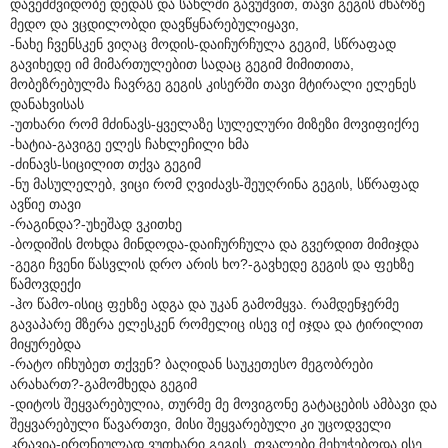
დავემშვიდობე დედას და სახლში გავუშვით, თავი გეგის მხარზე
მედო და ვცდილობდი დავწყნარებულიყავი,
-ნახე ჩვენსკენ ვიღაც მოდის-დაიჩურჩულა გეგიმ, სწრაფად
გავიხედე იმ მიმართულებით სადაც გეგიმ მიმითითა,
მობეზრებულმა ჩავრგე გეგის კისერში თავი მტირალი ელენეს
დანახვისას
-უთხარი რომ მძინავს-ყველაზე სულელური მიზეზი მოვიფიქრე
-ხატია-გავიგე ელეს ჩახლეჩილი ხმა
-ძინავს-სიცილით თქვა გეგიმ
-ნუ მასულელებ, ვიცი რომ ღვიძავს-შეუღრინა გეგის, სწრაფად
ავწიე თავი
-რაგინდა?-უხეშად ვკითხე
-ბოდიშის მოხდა მინდოდა-დაიჩურჩულა და გვერდით მიმიჯდა
-გეგი ჩვენი წასვლის დრო არის ხო?-გავხედე გეგის და ფეხზე
წამოვდექი
-ჰო წამო-ისიც ფეხზე ადგა და უკან გამომყვა. რამდენჯერმე
გავაპარე მზერა ელესკენ რომელიც ისევ იქ იჯდა და ტირილით
მიყურებდა
-რატო იჩხუბეთ თქვენ? ბაღიდან საუკეთესო მეგობრები
არახართ?-გამომხედა გეგიმ
-დიტოს შეყვარებულია, თურმე მე მოვიგონე გატაცების ამბავი და
შეყვარებული წავართვი, მისი შეყვარებული კი უცოდველი
კრავია-ირონიულად ვუთხარი გეგის. თვალები მეხუჭებოდა ისე