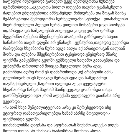
ზაფხული იწურებოდა.გარშემო უკვე შემოდგომის სუნთქვა
იგრძნობოდა...აგვისტოს ბოლო დღეები თავისი უკანასკნელი
ძალებით ებღაუჭებოდა ამწვანებულ მინდვრებს და ზოგან მაინც
შეჰპარვპოდა შემოდგომის სურნელოვანი სუნთქვა...დიასახლისი
მიერ მოცემული პლედი ნურას დილით მონაბერი ცივი სიოსგან
იფარავდა და საშუალებას აძლევდა კიდევ უფრო ღრმად
შეეგრძნო ბუნების მშვენიერება.არაბეთში გაზრდილს ასეთი
სანახაობა თავის დღეში არ უნახავს...უცნაურია,თავადაც უკვირდა
რამდენად სხვანაირი ნურა იდგა ახლა აქ,არაბეთისგან ძალიან
შორს და ბუნების მშვენიერებით ტკბებოდა.უნებურად მწარე
ფიქრმა გაჰკენწლა გულში,გუშნდელი საღამო გაახსენდა და
უცნაურმა თრთოლამ მოიცვა.შეცვლილი ნურა აქაც
გამოჩნდა.ადრე რომ ეს დამართნოდა ,იქ არაბეთში ამის
გულისთვის თავს მეძავად შერაცხავდა და სამუდამოდ
თავჩაქინდრული ,ჩადრით ივლიდა.აქ კი ყველაფერი
სხვანაირად ჩანდა.მაგრამ მაინც ცუდად გრძნობდა თავს
დარწმუნებული იყო ,რომ ალექსმა ყველაფერი დაინახა.არც
უკვირდა .
-ის ხომ სხვა მენტალიტეტისაა ,არც კი შერცხვებოდა ისე
უტიფრად დამათვარიელებდა სანამ აზრზე მოვიდოდი.-
ფიქრობდა გულში.
დიასახლისმა დაუძახა და სუფრასთან მიუხმო.ალექსი დღეს
მთელი დღეა არ უნახავს,რატომრაც მოუნდა ახლა