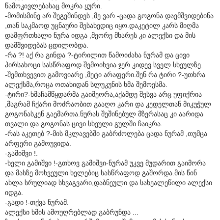
წამოკივლებასაც მოკრა ყური.
-მომისმინე არ შეგეშინდეს ,მე ვარ -ცადა გოგონა დაემშვიდებინა
,თან საკმაოდ უცნაური შესახედიც იყო.დაკეტილ კარს მიღმა
დამფრთხალი ნურა იდგა ,მეორე მხარეს კი ალექსი და მის
დამშვიდებას ცდილობდა.
-რა ?! აქ რა გინდა ?-ტირილით წამოიძახა ნურამ და ცივი
პირსახოცი სასწრაფოდ შემოიხვია ჯერ კიდევ სველ სხეულზე.
-შემთხვევით გამოვიარე ,მეტი არაფერი.შენ რა ტირი ?-უთხრა
ალექსმა,როცა ოთახიდან სლუკუნის ხმა შემოესმა.
-ტირი?-ხმაჩამწყდარმა გაიმეორა,აქამდე შესვა არც უფიქრია
,მაგრამ ჩქარი მოძრაობით გააღო კარი და კედელთან მიკუჭულ
გოგონასკენ გაემართა.ნურას შეშინებულ მზერასაც კი აარიდა
თვალი და გოგონას ცივი სხეული გულში ჩაიკრა.
-რას აკეთებ ?-მის მკლავებში გაბრძოლება ცადა ნურამ ,თუმცა
არფერი გამოუვიდა.
-გამიშვი !.
-ხელი გამიშვი !-გთხოვ გამიშვი-ნურამ უკვე მუდარით გაიმორა
და მასზე მოხვეული ხელებიც სასწრაფოდ გაშორდა.მის წინ
ახლა სრულიად სხვაგვარი,დაბნეული და სახეალეწილი ალექსი
იდგა.
-გადი !-თქვა ნურამ.
ალექსი ხმის ამოუღრებლად გაბრუნდა ...