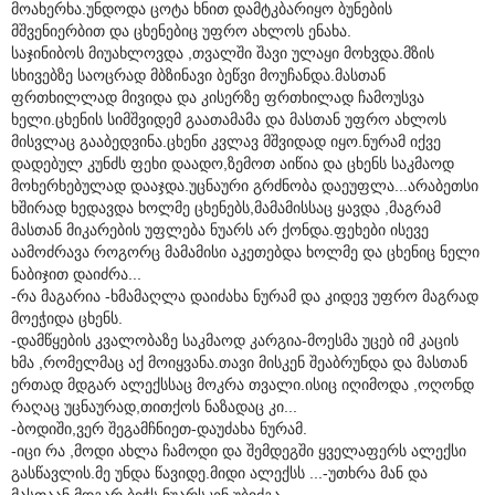
მოახერხა.უნდოდა ცოტა ხნით დამტკბარიყო ბუნების
მშვენიერბით და ცხენებიც უფრო ახლოს ენახა.
საჯინიბოს მიუახლოვდა ,თვალში შავი ულაყი მოხვდა.მზის
სხივებზე საოცრად მბზინავი ბეწვი მოუჩანდა.მასთან
ფრთხილლად მივიდა და კისერზე ფრთხილად ჩამოუსვა
ხელი.ცხენის სიმშვიდემ გაათამამა და მასთან უფრო ახლოს
მისვლაც გააბედვინა.ცხენი კვლავ მშვიდად იყო.ნურამ იქვე
დადებულ კუნძს ფეხი დაადო,ზემოთ აიწია და ცხენს საკმაოდ
მოხერხებულად დააჯდა.უცნაური გრძნობა დაეუფლა...არაბეთსი
ხშირად ხედავდა ხოლმე ცხენებს,მამამისსაც ყავდა ,მაგრამ
მასთან მიკარების უფლება ნუარს არ ქონდა.ფეხები ისევე
აამოძრავა როგორც მამამისი აკეთებდა ხოლმე და ცხენიც ნელი
ნაბიჯით დაიძრა...
-რა მაგარია -ხმამაღლა დაიძახა ნურამ და კიდევ უფრო მაგრად
მოეჭიდა ცხენს.
-დამწყების კვალობაზე საკმაოდ კარგია-მოესმა უცებ იმ კაცის
ხმა ,რომელმაც აქ მოიყვანა.თავი მისკენ შეაბრუნდა და მასთან
ერთად მდგარ ალექსსაც მოკრა თვალი.ისიც იღიმოდა ,ოღონდ
რაღაც უცნაურად,თითქოს ნაზადაც კი...
-ბოდიში,ვერ შეგამჩნიეთ-დაუძახა ნურამ.
-იცი რა ,მოდი ახლა ჩამოდი და შემდეგში ყველაფერს ალექსი
გასწავლის.მე უნდა წავიდე.მიდი ალექსს ...-უთხრა მან და
მასთაან მდგარ ბიჭს ნუარსკენ უბიძგა.