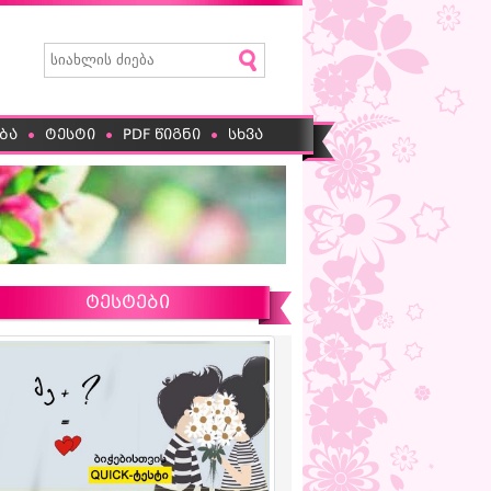
ბა
ტესტი
PDF წიგნი
სხვა
ტესტები