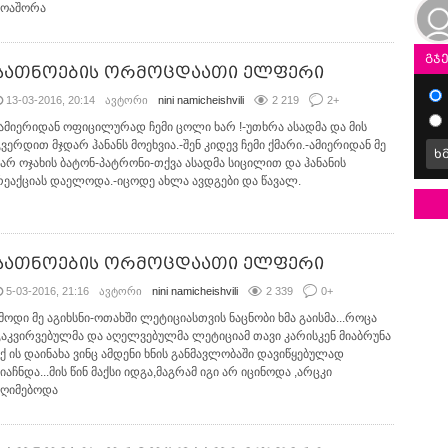
მოაშორა
გჯ
სათნოების ორმოცდაათი ელფერი
13-03-2016, 20:14
ავტორი
nini namicheishvili
2 219
2
+
-ამიერიდან ოფიცილურად ჩემი ცოლი ხარ !-უთხრა ასადმა და მის
გვერდით მჯდარ ჰანანს მოეხვია.-შენ კიდევ ჩემი ქმარი.-ამიერიდან მე
ხ
ვარ ოჯახის ბატონ-პატრონი-თქვა ასადმა სიცილით და ჰანანის
რეაქციას დაელოდა.-იცოდე ახლა ავდგები და წავალ.
სათნოების ორმოცდაათი ელფერი
5-03-2016, 21:16
ავტორი
nini namicheishvili
2 339
0
+
-მოდი მე აგიხსნი-ოთახში ლეტიციასთვის ნაცნობი ხმა გაისმა...როცა
გაკვირვებულმა და აღელვებულმა ლეტიციამ თავი კარისკენ მიაბრუნა
იქ ის დაინახა ვინც ამდენი ხნის განმავლობაში დავიწყებულად
იაჩნდა...მის წინ მაქსი იდგა,მაგრამ იგი არ იცინოდა ,არცკი
იღიმებოდა