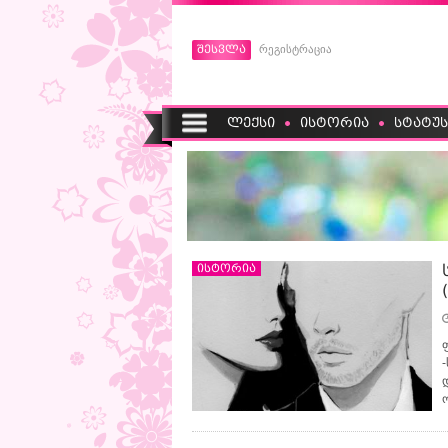
შესვლა
რეგისტრაცია
ლექსი
ისტორია
სტატუს
ისტორია