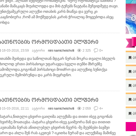
-არ ვიცი...ალბათ ზედმეტი რომანტიკის. -მერე რტომანტიკა საშიშია ?
ჰანანი მამაკაცს მიუახლოვდა და მის ტუჩებს წაეტანა.მეჩვიდმეტე თავი.
სუნთქვაშეკრული ალექსი ოთახის კარს მიაწვა და ვერც კი
გააცნობიერა ,რომ ამ მოქმედებას კარის ჭრიალიც მოყვებოდა.ასეც
მოხდა
სათნოების ორმოცდაათი ელფერი
18-03-2016, 23:59
ავტორი
nini namicheishvili
2 325
0
+
ა
ოთახში შეიხედა და საწოლთან მდგარ ნურას მოკრა თვალი.სხეულს
მხოლოდ ერთი პირსახოცი უფარავდა.სველი თემბი მხრებზე
ჩამოშლოდა.გოგონამ პირსახოცი მოიძრო და ალექსიც სუნთქვა
ა
შეკრული შემობრუნდა და კარს მიეყრდნო.
ა
სათნოების ორმოცდაათი ელფერი
ა
15-03-2016, 22:11
ავტორი
nini namicheishvili
2 059
4
+
ა
-პატარა,წითელი ცხვირი-გაიღიმა ალექსმა და თითი ისევ გოგონას
ცხვირზე მოათავსა.-პატარა ცხვირი-ისევ გაიმეორა მან და თითით
გაეთამაშა ნურას აწითლებულ ცხვირის წვერს.-მე მეუბნები ბავშვი
ხარო და ახლა შენ რას აკეთებ ?-იკითხა ნურამ და ალექსმაც მაშინვე