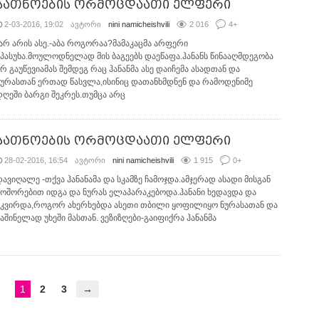
სათნოების ორმოცდაათი ელფერი
2-03-2016, 19:02
ავტორი
nini namicheishvili
2 016
4
+
-არ არის ასე.-აბა როგორაა?მამაკაცმა არფერი
უპასუხა.მოულოდნელად მის ბაგეებს დაეწაფა.ჰანანს წინააღმდეგობა
არ გაუწევიამას შემდეგ რაც ჰანანმა ასე დაიჩემა ასადთან და
ნურასთან ერთად წასვლა,ისინიც დათანხმდნენ და რამოდენიმე
დღეში ბარგი შეკრეს.თუმცა არც
სათნოების ორმოცდაათი ელფერი
28-02-2016, 16:54
ავტორი
nini namicheishvili
1 915
0
+
დავიღალე -თქვა ჰანანამა და სკამზე ჩამოჯდა.ამჯერად ასადი მისგან
მოშორებით იდგა და ნურას ელაპარაკებოდა.ჰანანი ხედავდა და
უკვირდა,როგორ ახერხებდა ასეთი თბილი ყოფილიყო ნურასათან და
საშინელად უხეში მასთან. ვეზიზღები-გაიფიქრა ჰანანმა
←
1
2
3
→