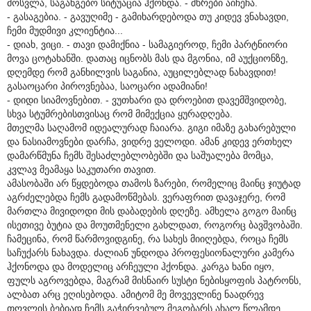
მოსვლა, საგანგებო სიტუაცია ჰქონდა. - მხრები აიჩეჩა.
- გასაგებია. - გავუღიმე - გამიხარდებოდა თუ კიდევ ვნახავდი,
ჩემი მუდმივი კლიენტია...
- დიახ, ვიცი. - თავი დამიქნია - სამაგიეროდ, ჩემი პარტნიორი
მოვა ცოტახანში. დათაც იცნობს მას და მგონია, იმ აუქციონზე,
დღემდე რომ განხილვის საგანია, აუცილებლად ნახავდით!
გასაოცარი პიროვნებაა, საოცარი ადამიანი!
- დიდი სიამოვნებით. - ვუთხარი და დროებით დავემშვიდობე,
სხვა სტუმრებისთვისაც რომ მიმექცია ყურადღება.
მთელმა საღამომ იდეალურად ჩაიარა. გიგი იმაზე გახარებული
და ნასიამოვნები დარჩა, ვიდრე ველოდი. ამან კიდევ ერთხელ
დამარწმუნა ჩემს შესაძლებლობებში და საშუალება მომცა,
კვლავ მეამაყა საკუთარი თავით.
ამასობაში არ წყდებოდა თამოს ზარები, რომელიც მაინც ჯიუტად
აგრძელებდა ჩემს გადამოწმებას. ვერაფრით დავაჯერე, რომ
მართლა მივიდოდი მის დაბადების დღეზე. ამხელა გოგო მაინც
ისეთივე ბუტია და მოუთმენელი გახლდათ, როგორც ბავშვობაში.
ჩამეცინა, რომ წარმოვიდგინე, რა სახეს მიიღებდა, როცა ჩემს
საჩუქარს ნახავდა. ძალიან უნდოდა პროფესიონალური კამერა
ჰქონოდა და მოდელიც არჩეული ჰქონდა. კარგა ხანი იყო,
ფულს აგროვებდა, მაგრამ მისნაირ სუსტი ნებისყოფის პატრონს,
ალბათ არც ეღისებოდა. ამიტომ მე მოვევლინე ნაადრევ
თოვლის ბებიად ჩემს გაჭირვებულ მეგობარს ახალ წლამდე