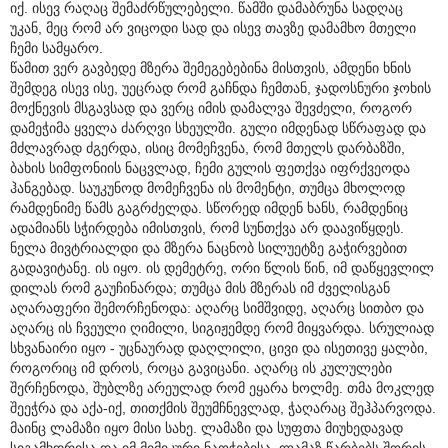
იქ. ისევ რაღაც შემაძრწულებელი. წამში დამაბრუნა სადღაც
უკან, მეც რომ არ ვიცოდი სად და ისევ თავზე დამამხო მთელი
ჩემი სამყარო.
წამით ვერ გავბედე მზერა შემეგებებინა მისთვის, ამდენი ხნის
შემდეგ ისევ ისე, უეცრად რომ გაჩნდა ჩემთან, ჯადოსნური ჯოხის
მოქნევის მსგავსად და ვერც იმის დამალვა შევძელი, როგორ
დამეჭიმა ყველა ძარღვი სხეულში. გული იმდენად სწრაფად და
მძლავრად ძგერდა, ისიც მომეჩვენა, რომ მთელს დარბაზში,
ბახის სიმფონიის ნაცვლად, ჩემი გულის ფეთქვა იფრქვეოდა
ჰანგებად. საუკუნოდ მომეჩვენა ის მომენტი, თუმცა მხოლოდ
რამდენიმე წამს გაგრძელდა. სწორედ იმდენ ხანს, რამდენიც
ადამიანს სჭირდება იმისთვის, რომ სუნთქვა არ დაავიწყდეს.
ნელა მივტრიალდი და მზერა ნაცნობ სილუეტზე გაჭირვებით
გადავიტანე. ის იყო. ის დემეტრე, ორი წლის წინ, იმ დაწყევლილ
დილას რომ გაუჩინარდა; თუმცა მის მზერას იმ ძველისგან
აღარაფერი შემორჩენოდა: აღარც სიმშვიდე, აღარც სითბო და
აღარც ის ჩვეული ღიმილი, სიგიჟემდე რომ მიყვარდა. სრულიად
სხვანაირი იყო - უცნაურად დაღლილი, ცივი და ისეთივე ყალბი,
როგორიც იმ დროს, როცა გავიცანი. აღარც ის კულულები
შერჩენოდა, შუბლზე არეულად რომ ეყარა ხოლმე. თმა მოკლედ
შეეჭრა და აქა-იქ, თითქმის შეუმჩნევლად, ჭაღარაც შეჰპარვოდა.
მაინც ლამაზი იყო მისი სახე. ლამაზი და სუფთა მიუხედავად
სიგამხდრისა და იმ მიმიკური ნაოჭებისა, ლამაზ წარბებს შორის