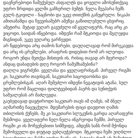
დავჩერებოდი ჩამუქებულ ასფალტს და ყოველი ამოსუნთქვაც
უფრო ზრდიდა ყელში გაჩხერილ ბუშტს. ნელა შეეპარა ჩემს
გულს ტკივილი - ნაცნობი და უკვე თითქმის განუყრელი. ნიკაპი
ამითამაშდა და ჩვევისამებრ ამეწვა გაწითლებული ცხვირიც.
ამეტირა. მეტად ვეღარ გავუძელი იმ ყველაფერს, რაც არც კი
ვიცოდი, საიდან იწყებოდა. იმდენი რამ მტკიოდა და მგლეჯდა
შიგნიდან, უკვე ვეღარც ვარჩევდი.
არ წყდებოდა არც თამოს ზარები, დაუღალავად რომ მირეკავდა
და არც ის ცრემლები, არაფრის დიდებით რომ არ ილეოდა.
როგორ უნდა მეთქვა მისთვის ის, რისიც თავად არ მჯეროდა?
ანდაც დაბადების დღე როგორ ჩამეშხამებინა?
დაღლა ვიგრძენი. ყველასა და ყველაფრისგან. პირველ რიგში
კი, საკუთარი თავისგან, საკუთარი საცოდაობისა და
ცრემლებისგან. აღარ შემეძლო იმდენი ნეგატივის ატანა, სულ
უფრო რომ მაცლიდა ფილტვებიდან ჰაერს და სუნთქვის
საშუალებას არ მაძლევდა.
გაუბედავად დავტიროდი საკუთარ თავს იმ ღამეს, იმ ბნელ
აღმართზე ჩაცუცქული. მდუმარების ფიცი დაედოთ ღამის
თბილისის ქუჩებს, მე კი საკუთარი სლუკუნის გარდა აღარაფერი
მესმოდა. ყველაფერი ნელ-ნელა ინგრეოდა ჩემში, პირველ
რიგში კი ის მოჩვენებითი სიმშვიდე, ამდენს ხანს რომ მქონდა
შემოხვეული და ჯიუტად ვებღაუჭებოდი. მტკიოდა ჩემი უიღბლო
სიყვარული და მასზე უფრო მაინც ის, პატიება რომ არ შემეძლო.