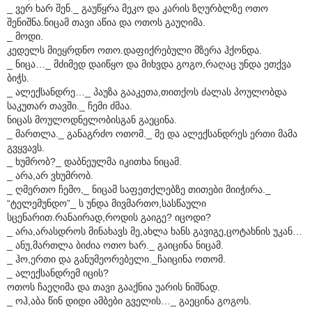
_ ვერ ხარ შენ._ გაუწყრა მეკო და კარის ზღურბლზე ოთო
შენიშნა.ნიცამ თავი აწია და ოთოს გაუღიმა.
_ მოდი.
კედელს მიეყრდნო ოთო.დაფიქრებული მზერა ჰქონდა.
_ ნიცა…_ მძიმედ დაიწყო და მიხვდა გოგო,რაღაც უნდა ეთქვა
ბიჭს.
_ ალექსანდრე…_ პაუზა გააკეთა,თითქოს ძალას პოულობდა
საკუთარ თავში._ ჩემი ძმაა.
ნიცას მოულოდნელობისგან გაეცინა.
_ მართლა._ განაგრძო ოთომ._ მე და ალექსანდრეს ერთი მამა
გვყვავს.
_ ხუმრობ?_ დაბნეულმა იკითხა ნიცამ.
_ არა,არ ვხუმრობ.
_ ღმერთო ჩემო,_ ნიცამ საფეთქლებზე თითები მიიჭირა._
“ტელემუნდო”_ ს უნდა მივმართო,სასწაული
სცენარით.რანაირად,როდის გაიგე? იცოდი?
_ არა,არასდროს მინახავს მე,ახლა ხანს გავიგე,ცოტახნის უკან…
_ ანუ,მართლა ბიძია ოთო ხარ._ გაიცინა ნიცამ.
_ ჰო,ერთი და განუმეორებელი._ჩაიცინა ოთომ.
_ ალექსანდრემ იცის?
ოთოს ჩაეღიმა და თავი გააქნია უარის ნიშნად.
_ ოჰ,აბა წინ დიდი ამბები გველის…_ გაეცინა გოგოს.