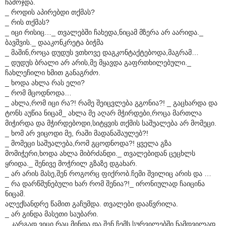
ჩამოჯდა.
_ როდის აპირებდი თქმას?
_ რის თქმას?
_ იცი რისიც…_ თვალებში ჩახედა,ნიცამ მზერა არ აარიდა._
ბავშვის._ დააკონკრეტა ბიჭმა
_ მაშინ,როცა დუდუს ვთხოვე დაგკონტაქტებოდა,მაგრამ…
_ დუდუს ბრალი არ არის,მე მყავდა გაფრთხილებული._
ჩახლეჩილი ხმით განაგრძო.
_ ხოდა ახლა რას ელი?
_ რომ მცოდნოდა…
_ ახლა,რომ იცი რა?! რამე შეიცვლება გგონია?! _ გაცხარდა და
ტონს აუწია ნიცამ_ ახლა მე აღარ მჭირდები,როცა მართლა
მიჭირდა და მჭირდებოდი,სიტყვის თქმის საშუალება არ მომეცი.
_ ხომ არ ვიცოდი მე, რაში მადანაშაულებ?!
_ მომეცი საშუალება,რომ გცოდნოდა?! ყველა გზა
მომიჭერი,ხოდა ახლა მიბრძანდი._ თვალებიდან ცეცხლს
ყრიდა._ შენივე მოჭრილ გზაზე დგახარ.
_ არ არის მასე,შენ როგორც ფიქრობ.ჩემი შვილიც არის და …
_ რა დარწმუნებული ხარ რომ შენია?!_ ირონიულად ჩაიცინა
ნიცამ.
ალექსანდრე წამით გაჩუმდა. თვალები დააწვრილა.
_ არ გინდა მასეთი საუბარი.
_ კარგად ვიცი რაც მინდა და შენ ჩემს სურვილებში ნამდვილად