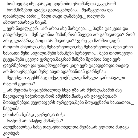
_ ხომ ხედავ ისე კარგად ვიცნობთ ერთმანეთს უკვე,რომ…
_ რომ,მიზეზიც გვაქვს გადაყვარების._ შეაწყვეტინა და
დაასრულა აზრი._ წადი თავი დამანებე._ დაღლმა
ამოილაპარაკა ნიცამ.
_ ვერ წავალ,ვერ…არ არის ასე მარტივი…_ პაუზა გააკეთა და
გააგრძელა._ შენ გგონია მაშინ,რომ წავედი არ გამიჭირდა? რომ
არ გელაპარაკებოდი არ მიჭირდა?! ვერც კი წარმოიდგენ
როგორ მიჭირდა,ისე მენატრებოდი,ისე მენატრებოდა შენი ურჩი
ხასიათი,შენი სიცილი,შენი ხმა,შენი სურნელი… შენი თითოეული
ქცევა,შენი ყველა უჯრედი,მაგრამ მიზეზი მქონდა ნიცა,ვერ
დავრჩებოდი და უთავმოყვარეო კაცი ვერ გავხდებოდი,თავად
არ მოისურვებდი მერე ასეთ ადამიანთან დარჩენას.
_ შეგეძლო აგეხსნა,გეთქვა,უთქმელად წასვლა გამოსავალი
რატომ გეგონა?!
_ არ მეგონა ნიცა,უბრალოდ სხვა გზა არ მქონდა,მაშინ ასე
ჩავთვალე საჭიროდ,რომ ამეხსნა,მაინც არ გაიგებდი,არ
მოისვენებდი,ყველაფერს აურევდი,შენი მოუსვენარი ხასიათით._
ჩაეღიმა.
ერთხანს ჩუმად უყურებდა ბიჭს.
_ რატომ არ აპატიე მამაშენს?
ალექსანდრეს სახე დაუსერიოზულდა.შეცბა,არ ელოდა მსგავს
კითხვას.