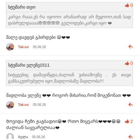
0
სტუმარი თეო
კარგი რააა,ეს რა იყოოო არანაირად არ მეყოოო,თან სად
დასრულდაააა🙈🙈🙈🙈🙈 გელოდები,კარგი იყო ❤️
მალე დავდებ გპირდები 😃❤️❤️
Tak.oo
05.06.26
0
სტუმარი ელენე1511
სიტყვებიც დამავიწყდა,ძალიან ვისიამოვნე , ეს თავი
განსაკუთრებული იყო,მადლობაზე მადლობა!!!
მადლობა ელენე ❤️❤️ როგორ მიხარია,რომ მოგეწონათ ❤️❤️
Tak.oo
05.06.26
Მოვიდა ჩემი ჟაგბადიი😁❤️ Ოთო მიყვარს❤️❤️❤️😁😁
2
Ძალიან საყვარელიაა❤️
Ბელა
05.06.26