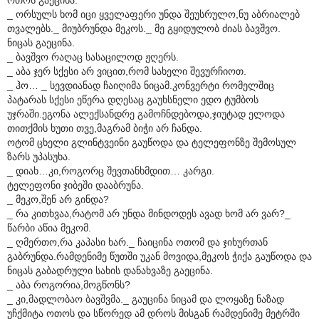
_ ორსულს ხომ იცი ყველაფერი უნდა შეუსრულო,ნუ აბრიალებ
თვალებს._ მიუბრუნდა მეკოს._ მე გყიდულობ ძიას ბავშვო.
ნიცას გაეცინა.
_ ბავშვო რაღაც სასაცილოდ ჟღერს.
_ აბა ჯერ სქესი არ ვიცით,რომ სახელი შევურჩიოთ.
_ ჰო… _ სევდიანად ჩაიღიმა ნიცამ.კონვერტი რომელშიც
პატარას სქესი ეწერა დღესაც გაუხსნელი ედო ტუმბოს
უჯრაში.ეგონა ალექსანდრე გამოჩნდებოდა,ჯიუტად ელოდა
თითქმის ხუთი თვე,მაგრამ ბიჭი არ ჩანდა.
ოტომ ცხელი გლინტვეინი გაუწოდა და ტელეფონზე შემოსულ
ზარს უპასუხა.
_ დიახ…კი,როგორც შევთანხმდით… კარგი.
ტელეფონი ჯიბეში დააბრუნა.
_ მეკო,შენ არ გინდა?
_ რა კითხვაა,რატომ არ უნდა მინდოდეს ავად ხომ არ ვარ?_
წარბი აწია მეკომ.
_ ღმერთო,რა კაპასი ხარ._ ჩაიცინა ოთომ და ჯიხურთან
გაბრუნდა.რამდენიმე წუთში უკან მოვიდა,მეკოს ჭიქა გაუწოდა და
ნიცას გაბადრული სახის დანახვაზე გაეცინა.
_ აბა როგორია,მოგწონს?
_ კი,მადლობაო ბავშვმა._ გაუცინა ნიცამ და ლოყაზე ნაზად
უჩქმიტა ოთოს და სწორედ ამ დროს მისგან რამდენიმე მეტრში