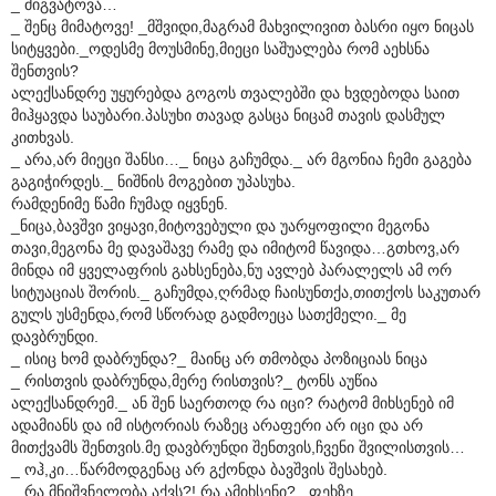
_ მიგვატოვა…
_ შენც მიმატოვე! _მშვიდი,მაგრამ მახვილივით ბასრი იყო ნიცას
სიტყვები._ოდესმე მოუსმინე,მიეცი საშუალება რომ აეხსნა
შენთვის?
ალექსანდრე უყურებდა გოგოს თვალებში და ხვდებოდა საით
მიჰყავდა საუბარი.პასუხი თავად გასცა ნიცამ თავის დასმულ
კითხვას.
_ არა,არ მიეცი შანსი…_ ნიცა გაჩუმდა._ არ მგონია ჩემი გაგება
გაგიჭირდეს._ ნიშნის მოგებით უპასუხა.
რამდენიმე წამი ჩუმად იყვნენ.
_ნიცა,ბავშვი ვიყავი,მიტოვებული და უარყოფილი მეგონა
თავი,მეგონა მე დავაშავე რამე და იმიტომ წავიდა…გთხოვ,არ
მინდა იმ ყველაფრის გახსენება,ნუ ავლებ პარალელს ამ ორ
სიტუაციას შორის._ გაჩუმდა,ღრმად ჩაისუნთქა,თითქოს საკუთარ
გულს უსმენდა,რომ სწორად გადმოეცა სათქმელი._ მე
დავბრუნდი.
_ ისიც ხომ დაბრუნდა?_ მაინც არ თმობდა პოზიციას ნიცა
_ რისთვის დაბრუნდა,მერე რისთვის?_ ტონს აუწია
ალექსანდრემ._ ან შენ საერთოდ რა იცი? რატომ მიხსენებ იმ
ადამიანს და იმ ისტორიას რაზეც არაფერი არ იცი და არ
მითქვამს შენთვის.მე დავბრუნდი შენთვის,ჩვენი შვილისთვის…
_ ოჰ,კი…წარმოდგენაც არ გქონდა ბავშვის შესახებ.
_ რა მნიშვნელობა აქვს?! რა ამიხსენი?_ ფეხზე