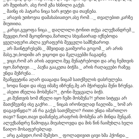
არ შედიხარ, ასე რომ გზა ხსნილი გაქვს.
_ მაინც ის პატარა ნიცა ხარ.ჯიუტი და თავნება.
_ არავის უთხოვია დამახასიათეო,ასე რომ…_ თვალებით კარზე
მიუთითა.
_ კარგი,გეყოფა ნიცა._ დაღლილი ტონით თქვა ალექსანდრემ._
შევცდი,რომ მცოდნოდა,მართლა სხვანაირად იქნებოდა
ყველაფერი.ახლა ვერაფერს შევცვლი სამწუხაროდ.
_ არ მაინტერესებს._ მშვიდად გაიმეორა გოგომ._ არ არის
მასე,უი,ბოდიში არ ვიცოდი და მკლავებში ჩაგადნე.
_ ვიცი,რომ არ არის ადვილი.მეც მენატრებოდი და არც ჩემთვის
იყო,მარტივი…_ პაუზა გააკეთა ბიჭმა._ არის რაღაცეები რაზეც
უნდა მეზრუნა…
შეაწყვეტინა აღარ დააცადა ნიცამ სათქმელის დასრულება.
_ ხოდა წადი და ისევ იმაზე იზრუნე,მე არ მჭირდება შენი ზრუნვა.
_ ასეთი ძნელია მოსმენა?!_ ტონი შეეცვალა ბიჭს.
_ კი.შენთვის ხომ ძნელი იყო ჩემი მოსმენა?! ერთი სიტყვა არ
მათქმევინე ისე გაქრი… _ ნიცას ირონიულად ჩაეღიმა._ ხომ არ
დაგავიწყდა?! ან რა გაქვს სათქმელი? რითი უნდა იმართლო
თავი? წადი,თავი დამანებე,არაფრის მოსმენა არ მინდა შენგან.
ალექსანდრე წამოდგა.მიუახლოვდა და მის წინ ჩაიმუხლა.ხელი
წაიღო მოსაფერებლად.
_ არც გაბედო,რომ შემეხო._ ფოლადივით ცივი ხმა ჰქონდა._