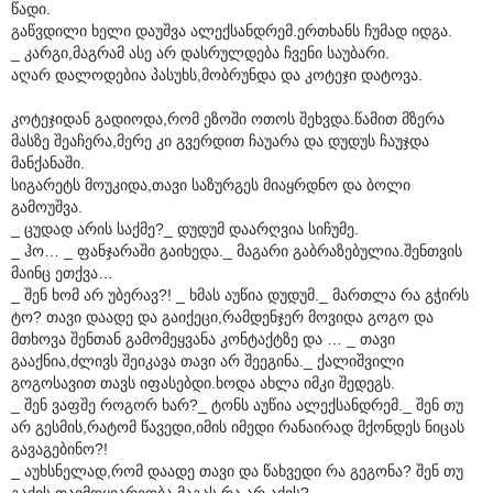
წადი.
გაწვდილი ხელი დაუშვა ალექსანდრემ.ერთხანს ჩუმად იდგა.
_ კარგი,მაგრამ ასე არ დასრულდება ჩვენი საუბარი.
აღარ დალოდებია პასუხს,მობრუნდა და კოტეჯი დატოვა.
კოტეჯიდან გადიოდა,რომ ეზოში ოთოს შეხვდა.წამით მზერა
მასზე შეაჩერა,მერე კი გვერდით ჩაუარა და დუდუს ჩაუჯდა
მანქანაში.
სიგარეტს მოუკიდა,თავი საზურგეს მიაყრდნო და ბოლი
გამოუშვა.
_ ცუდად არის საქმე?_ დუდუმ დაარღვია სიჩუმე.
_ ჰო… _ ფანჯარაში გაიხედა._ მაგარი გაბრაზებულია.შენთვის
მაინც ეთქვა…
_ შენ ხომ არ უბერავ?! _ ხმას აუწია დუდუმ._ მართლა რა გჭირს
ტო? თავი დაადე და გაიქეცი,რამდენჯერ მოვიდა გოგო და
მთხოვა შენთან გამომეყვანა კონტაქტზე და … _ თავი
გააქნია,ძლივს შეიკავა თავი არ შეეგინა._ ქალიშვილი
გოგოსავით თავს იფასებდი.ხოდა ახლა იმკი შედეგს.
_ შენ ვაფშე როგორ ხარ?_ ტონს აუწია ალექსანდრემ._ შენ თუ
არ გესმის,რატომ წავედი,იმის იმედი რანაირად მქონდეს ნიცას
გავაგებინო?!
_ აუხსნელად,რომ დაადე თავი და წახვედი რა გეგონა? შენ თუ
გაქვს თავმოყვარეობა,მაგას რა არ აქვს?