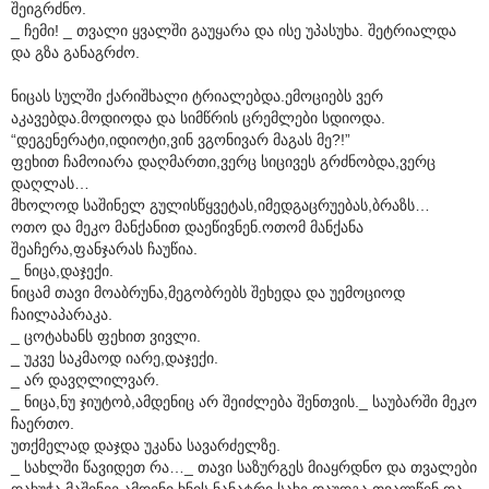
შეიგრძნო.
_ ჩემი! _ თვალი ყვალში გაუყარა და ისე უპასუხა. შეტრიალდა
და გზა განაგრძო.
ნიცას სულში ქარიშხალი ტრიალებდა.ემოციებს ვერ
აკავებდა.მოდიოდა და სიმწრის ცრემლები სდიოდა.
“დეგენერატი,იდიოტი,ვინ ვგონივარ მაგას მე?!”
ფეხით ჩამოიარა დაღმართი,ვერც სიცივეს გრძნობდა,ვერც
დაღლას…
მხოლოდ საშინელ გულისწყვეტას,იმედგაცრუებას,ბრაზს…
ოთო და მეკო მანქანით დაეწივნენ.ოთომ მანქანა
შეაჩერა,ფანჯარას ჩაუწია.
_ ნიცა,დაჯექი.
ნიცამ თავი მოაბრუნა,მეგობრებს შეხედა და უემოციოდ
ჩაილაპარაკა.
_ ცოტახანს ფეხით ვივლი.
_ უკვე საკმაოდ იარე,დაჯექი.
_ არ დავღლილვარ.
_ ნიცა,ნუ ჯიუტობ,ამდენიც არ შეიძლება შენთვის._ საუბარში მეკო
ჩაერთო.
უთქმელად დაჯდა უკანა სავარძელზე.
_ სახლში წავიდეთ რა…_ თავი საზურგეს მიაყრდნო და თვალები
დახუჭა.მაშინვე ამდენი ხნის ნანატრი სახე დაუდგა თვალწინ და