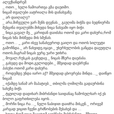
ალექსანდრემ.
_ ოთო._ ხელი ჩამოართვა გზა დაუთმო.
ნიცამ თვალები აატრიალა მის დანახვაზე.
_ არ დაიღალე?
_ არა,მიჩვეული ვარ შენს დევნას._ გაუღიმა ბიჭმა და ბედნიერმა
შესცინა თვალებში.მიხვდა ნიცა ნასვამი იყო ბიჭი.
_ ნიცა,გავალ მე._ კარიდან დაიძახა ოთომ და კარი დახურა,რომ
ნიცას ხმა მისწვდა მის სმენას.
_ ოთო… _ კარი ისევ სანახევროდ გაიღო და ოთოს სილუეტი
გამოჩნდა._ არ წახვიდე,იყავი._ უხერხულობის განცდა დაეუფლა
ოთოს,მაგრამ ნიცას ვერც უარი უთხრა.
_ მოვალ,რუსკას გავხედავ._ ნიცას მზერა დაეძაბა.
_ გახედე და მოდი,გელოდები._ მშვიდად დაუბრუნა
პასუხი.ოთომ კარი დახურა.
_ როდემდე უნდა იარო აქ? მშვიდად ცხოვრება მინდა…_ დაიწყო
ნიცამ.
_ იქამდე სანამ არ მაპატიებ._ თბილმა ღიმილმა გადაურბინა
სახეზე ბიჭს.
_ ტყუილად დადიხარ.მიბრძანდი საიდანაც ჩამოსულხარ იქ.ეს
ბოლო გაფრთხილება იყოს…
_ მორჩი ნიცა რა…_ ნელი ნაბიჯით დაიძრა მისკენ._ ორივემ
კარგად ვიცით ჩვენი გრძნობების შესახებ და …
_ ხოდა,რომ ვიცი მაგიტომ გეუბნები,მიბრძანდი._ მშვიდი