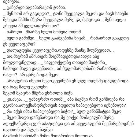
შეაჩერა.
_ გაჩერდი,ილაპარაკონ ჯობია.
_ შენ ხომ არ გაგიჟდი?_ ტონი შეეცვალა მეკოს და ბიჭს სახეში
შეხედა.წამში მზერა შეეცვალა,მერე გაუმკაცრდა._ შენი ხელი
ურევია ამ ყველაფერში ხო?
_ წამოდი._მხარზე ხელი მოხვია ოთომ.
_ ხელი გამიშვი._ ხელი გააშვებინა ნიცამ._ რანაირად გააკეთე
ეს ყველაფერი?
_ დალაგდება ყველაფერი,ოდესმე მაინც მოუწევდათ…
_ ხო,მაგრამ ამისთვის მოემზადებოდა!ახლა ასე
მოულოდნელად…_ საფეთქელზე თითები მიიჭირა_
წამოდი,მალე დავეწიოთ…ამ მდგომარეობაში,რანაირად…
რატო?_არ ცხრებოდა მეკო.
_ არაფერია ისეთი მეკო,გეუბნები ეს დღე ოდესმე დადგებოდა
და რაც მალე უკეთესი.
მეკომ მკაცრი მზერა ესროლა ბიჭს.
_ კი,ასეა…_ განაგრძო ოთომ._ აბა ბავშვი რომ გაჩნდება რა
გგონია,ალექსანდრესთვის ადვილი საპატიებელი იქნებოდა?
_ რა აქვს იმას საპატიებელი ბიჭო?_ სულ გაწიწმატდა მეკო.
_ მეკო,მოდი დაწყნარდი რა,მე ვთქვი მომავალში მერე
ალექსანდრეც ვერ აპატიებდა და ამ ყველაფერს შეეწირებოდნენ
თვითონ და პლუს ბავშვი.
ბავშვის ხსენებაზე მემო შედარებით მოლღვა.