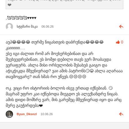
❤️
,🥰🥰🥰🥰🥰♥️♥️♥️♥️
სტუმარი მაკა
06.06.26
აუჰ😂😂😂😂 თურმე ნიცასთვის დაბრუნდა😂😂😂😂
0
კაიიიიი….
ესე იგი ძალით რომ არ მოეხერხებინათ და არ
შეეხვედრებინათ, ეს ბომჟი დებილი თავს ვერ მოაბავდა
ვერაფერს. ახლა მისი ორსულობის შესახებ გაიგო და
აჭიკჭიკდა მშვენივრად? ვაი ამის პატრონს🙄😂 ახლა აღარააა
თავმოყვარე? თან ხმას რო უწევს.😒😒😒😒
ოკ. ვიცი რო ისტორიის ბოლოს ისევ ერთად იქნებიან. 🙄
მაგრამ უფრო კაი იქნებოდა მიეგდო ეს ალექსანდრე ნიცას.
ამის დიდი მომხრე ვარ, მის გარეშეც მშვენივრად იყო და არც
მერე გაუჭირდება❤️
Byun_Dksnzl
10.06.26