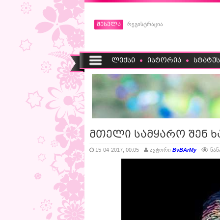
შესვლა
რეგისტრაცია
ლექსი
ისტორია
სტატუს
მთელი სამყარო შენ ხ
15-04-2017, 00:05
ავტორი
BvBArMy
ნან