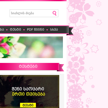
ბა
ტესტი
PDF წიგნი
სხვა
ტესტები