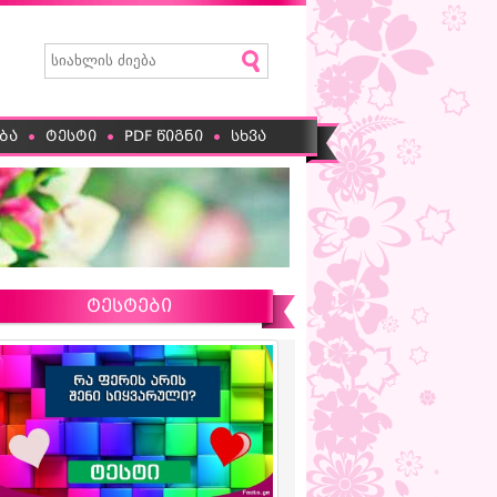
ბა
ტესტი
PDF წიგნი
სხვა
ტესტები