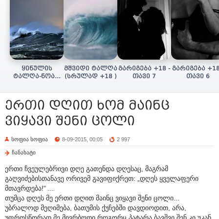
ყინულის
მშვიდი ტალღა
გარიგება +18 -
გარიგება +18
ტალღა-ნოას/
(სრულად +18 )
თავი 7
თავი 6
სულის ძიება
(+18 სრულად)
ერთი დღით ხომ მაინც
ვიყავი შენი ცოლი
სოფია სოფია
8-09-2015, 00:05
2 997
ჩანახატი
ერთი ჩვეულებრივი დღე გათენდა დღესაც, მაგრამ
გაღვიძებისთანავე ორივემ გავიფიქრეთ: „დღეს ყველაფერი
მთავრდება!“ ...
თუმცა დღეს მე ერთი დღით მაინც ვიყავი შენი ცოლი...
უბრალოდ მეღიმება, ბათუმის ქუჩებში დავდიოდით, არა,
უფროსწორად მე მივრბოდი,როგორც პატარა ბავშვი,შენ კი უკან