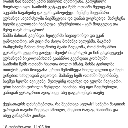
ღამის სამ საათზე კარი წიხლით შემოიტანა. გალეწილი
მთვრალი იყო. საიმონს ვეტაკე და ჩემს ოთახში შევიყვანე.
აკვანში ჩავაწვინე და უკან გამოვიქეცი. ბეწვზე მივუსწარი -
გურანდა სავარძელში მიემწყვდია და დანას უღერებდა. მარცხენა
ხელში ცელოფანი ჩაებღუჯა. ემუქრებოდა - ჯერ მოგგუდავ და
მერე თავს მოგაჭრიო!
წამში მასთან გავჩნდი. სვიტერში ჩავაფრინდი და უკან
გამოვითრიე. არ ვიცი რა ძალა მომაწვა ხელებში, მაგრამ
რამდენიმე წამით მოვაშორე შუაში ჩადგომა, რომ მომესწრო.
გურანდას ვუყვირე გაიქეცი-მეთქი! მთვრალს კი წინ გადავუდექი.
გურანდამ ბიცოლამისთან გაასწრო გვერდით კორპუსში.
საიმონი ჩემს ოთახში ჩხაოდა ბოლო ხმაზე. მისმა ტირილმა
თითქოს გონს მოიყვანა. ერთი შემომხედა სიძულვილით და ჩუმი
გინებით სახლიდან გავარდა. მაშინვე ჩემს ოთახში შევირბინე,
ბავშვი ხელში ავიყვანე, მუხლებზე დავისვი და გულში ჩავიკარი.
ერთ საათში ტირილი შეწყვიტა. ჩაიძინა. ისე იყო ჩაფრენილი,
კანიდან ვერაფრით ავიფხიკე. ასე დაგვათენდა თავზე...
ქვესათაურს დასჩერებოდა. რა შეემთხვა სულას? საწერი მაგიდის
უჯრიდან თავისი წიგნაკი ამოიღო, შიგნით რაღაც ჩაინიშნა და
ისევ განაგრძო კითხვა:
18 თებერვალი, 11:05 წთ.