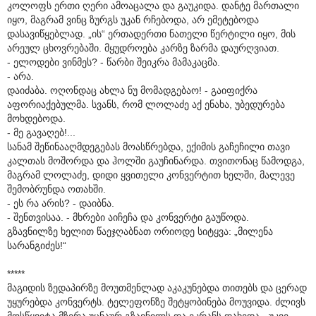
კოლოფს ერთი ღერი ამოაცალა და გაუკიდა. დანტე მართალი
იყო, მაგრამ ვინც ზურგს უკან რჩებოდა, არ ემეტებოდა
დასავიწყებლად. „ის“ ერთადერთი ნათელი წერტილი იყო, მის
არეულ ცხოვრებაში. მყუდროება კარზე ზარმა დაურღვიათ.
- ელოდები ვინმეს? - წარბი შეიკრა მამაკაცმა.
- არა.
დაიძაბა. ოღონდაც ახლა ნუ მომადგებაო! - გაიფიქრა
აფორიაქებულმა. სვანს, რომ ლოლაძე აქ ენახა, უბედურება
მოხდებოდა.
- მე გავაღებ!...
სანამ შეწინააღმდეგებას მოასწრებდა, ექიმის გაჩეჩილი თავი
კალთას მოშორდა და ჰოლში გაუჩინარდა. თვითონაც წამოდგა,
მაგრამ ლოლაძე, დიდი ყვითელი კონვერტით ხელში, მალევე
შემობრუნდა ოთახში.
- ეს რა არის? - დაიბნა.
- შენთვისაა. - მხრები აიჩეჩა და კონვერტი გაუწოდა.
გზავნილზე ხელით წაეჯღაბნათ ორიოდე სიტყვა: „მილენა
სარანგიძეს!“
*****
მაგიდის ზედაპირზე მოუთმენლად აკაკუნებდა თითებს და ცერად
უყურებდა კონვერტს. ტელეფონზე შეტყობინება მოუვიდა. ძლივს
მოსწყვიტა მზერა უცნაურ გზავნილს და ეკრანს დახედა. „უკვე