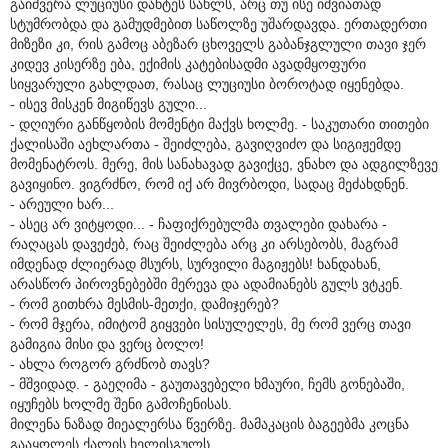
გაიძვერა ლუციუსი დანტეს სახლს, არც თუ ისე იშვიათად
სტუმრობდა და გამუდმებით საწოლზე უშარდავდა. ერთადერთი
მიზეზი კი, რის გამოც აბეზარ ცხოველს გაბანჯგლული თავი ჯერ
კიდევ კისერზე ება, ექიმის კატებისადმი ავადმყოფური
სიყვარული გახლდათ, რასაც ლუციუსი ბოროტად იყენებდა.
- ისევ მისკენ მიგიწევს გული...
- დღიური განწყობის მომენტი მაქვს ხოლმე. - საკუთარი თითები
ქალისაში აეხლართა - შეიძლება, გავიღვიძო და სიგიჟემდე
მომენატროს. მერე, მის სანახავად გავიქცე, ვნახო და ადგილზევე
გავიყინო. ვიგრძნო, რომ იქ არ მივრბოდი, სადაც მეძახდნენ.
- არეული ხარ...
- ასეც არ ვიტყოდი... - ჩაფიქრებულმა თვალები დახარა -
რაღაცას დავეძებ, რაც შეიძლება არც კი არსებობს, მაგრამ
იმდენად ძლიერად მსურს, სურვილი მაგიჟებს! ხანდახან,
არასწორ პიროვნებებში მერევა და ადამიანებს გულს ვტკენ.
- რომ გითხრა მესმის-მეთქი, დამიჯერებ?
- რომ მჯერა, იმიტომ გიყვები სისულელეს, მე რომ ვერც თავი
გამიგია მისი და ვერც ბოლო!
- ახლა როგორ გრძნობ თავს?
- მშვიდად. - გაეღიმა - გაუთავებელი ხმაური, ჩემს გონებაში,
იყუჩებს ხოლმე შენი გამოჩენისას.
მილენა ნაზად მიეალერსა წვერზე. მამაკაცის ბაგეებმა კოცნა
გააყოლეს ქალის ხელისგულს.