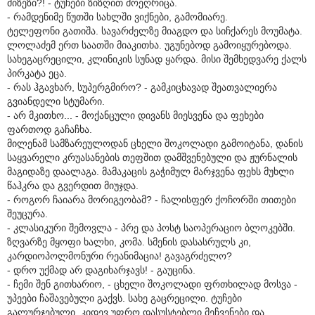
მიზეზი?! - ტუჩები ზიზღით მოეღრიცა.
- რამდენიმე წუთში სახლში ვიქნები, გამომიარე.
ტელეფონი გათიშა. სავარძელზე მიაგდო და სიჩქარეს მოუმატა.
ლოლაძემ ერთ საათში მიაკითხა. უგუნებოდ გამოიყურებოდა.
სახეგაცრეცილი, კლინიკის სუნად ყარდა. მისი შემხედვარე ქალს
პირკატა ეცა.
- რას ჰგავხარ, სუპერგმირო? - გამკიცხავად შეათვალიერა
გვიანდელი სტუმარი.
- არ მკითხო... - მოქანცული დივანს მიესვენა და ფეხები
ფართოდ გაჩაჩხა.
მილენამ სამზარეულოდან ცხელი შოკოლადი გამოიტანა, დანის
საყვარელი კრუასანების თეფშით დამშვენებული და ჟურნალის
მაგიდაზე დაალაგა. მამაკაცის გაჭიმულ მარჯვენა ფეხს მუხლი
წაჰკრა და გვერდით მიუჯდა.
- როგორ ჩაიარა მორიგეობამ? - ჩალისფერ ქოჩორში თითები
შეუცურა.
- კლასიკური შემოვლა - პრე და პოსტ საოპერაციო ბლოკებში.
ზღვარზე მყოფი ხალხი, კომა. სმენის დასასრულს კი,
კარდიოპოლმონური რეანიმაცია! გავაგრძელო?
- დრო უქმად არ დაგიხარჯავს! - გაუცინა.
- ჩემი შენ გითხარიო, - ცხელი შოკოლადი ფრთხილად მოსვა -
უპეები ჩაშავებული გაქვს. სახე გაცრეცილი. ტუჩები
გალურჯებული. კიდევ უფრო დასუსტებლი მეჩვენები და