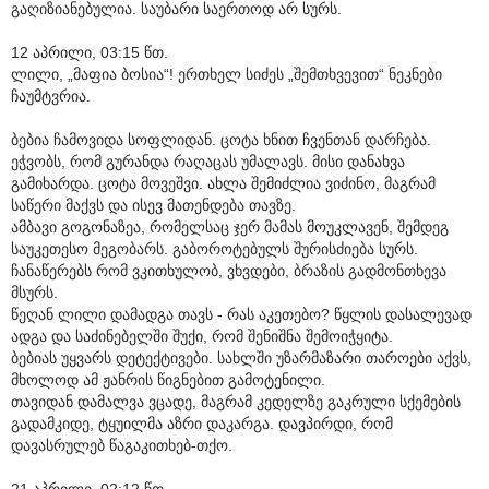
გაღიზიანებულია. საუბარი საერთოდ არ სურს.
12 აპრილი, 03:15 წთ.
ლილი, „მაფია ბოსია“! ერთხელ სიძეს „შემთხვევით“ ნეკნები
ჩაუმტვრია.
ბებია ჩამოვიდა სოფლიდან. ცოტა ხნით ჩვენთან დარჩება.
ეჭვობს, რომ გურანდა რაღაცას უმალავს. მისი დანახვა
გამიხარდა. ცოტა მოვეშვი. ახლა შემიძლია ვიძინო, მაგრამ
საწერი მაქვს და ისევ მათენდება თავზე.
ამბავი გოგონაზეა, რომელსაც ჯერ მამას მოუკლავენ, შემდეგ
საუკეთესო მეგობარს. გაბოროტებულს შურისძიება სურს.
ჩანაწერებს რომ ვკითხულობ, ვხვდები, ბრაზის გადმონთხევა
მსურს.
წეღან ლილი დამადგა თავს - რას აკეთებო? წყლის დასალევად
ადგა და საძინებელში შუქი, რომ შენიშნა შემოიჭყიტა.
ბებიას უყვარს დეტექტივები. სახლში უზარმაზარი თაროები აქვს,
მხოლოდ ამ ჟანრის წიგნებით გამოტენილი.
თავიდან დამალვა ვცადე, მაგრამ კედელზე გაკრული სქემების
გადამკიდე, ტყუილმა აზრი დაკარგა. დავპირდი, რომ
დავასრულებ წაგაკითხებ-თქო.
21 აპრილი, 02:12 წთ.