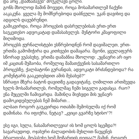
და არც „დამნაშავეს“ მოუკლავს ცოლი.
გონს მხოლოდ მაშინ მოვედი, როცა მოსამართლემ ჩაქუჩი
ააკაკუნა. ყველა მე მომჩერებოდა დაბნეული. უკან დავიხიე და
ადგილს დავუბრუნდი.
გამიკვირდა, როცა პროცესის დასრულებისას ერთ-ერთ
საუკეთესო ადვოკატად დამასახელეს. მენტორი კმაყოფილი
მიღიმოდა.
პროცესს ჟურნალისტები ესწრებოდნენ რომ დავიშალეთ, ერთ-
ერთმა გამომიჭირა და კითხვები დამაყარა. მგონი, ყველაფერს
სწორად ვუპასუხე, ერთმა დამაბნია მხოლოდ: „უცნაური არ იყო
იმ კაცთან მუშაობა, რომელიც მამათქვენის სასამართლო
პროცესზე, ქალბატონი გურანდას, ადვოკატი ბრძანდებოდა? რა
კომენტარს გააკეთებდით ამის შესახებ?“
სწრაფი მზერა ბატონ დავითზე გადავიტანე, ღიმილით ართმევდა
ხელს მოსამართლეს, რომელმაც ჩემი სიგელი გადასცა. რაო?
ენა მუცელში ჩამივარდა. მაშინღა მივხვდი მის უცნაურ
დამოკიდებულებას ჩემ მიმართ...
ალბათ როგორ გაუკვირდა ოთახში შემოსულმა იქ რომ
დამინახა. რა იფიქრა, ნეტავ? „კვიცი გვარზე ხტისო“?!
ესე იგი, სულა, ნასამართლევია! ის ხომ ცოლს სცემდა?!
სავარაუდოდ, ოჯახური ძალადობის მუხლით წაუყენეს
ბრალდება. მოპასუხე ხომ მოზარდის დედაა?! მაშინ, როგორ