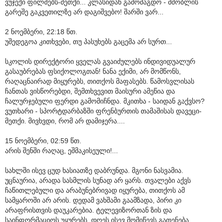
ვუჯექი ფილმებს-მეთქი... კლასიდან გამომაგდო - მშობლის
გარეშე გაკვეთილზე არ დაგიშვებო! შარში ვარ...
2 ნოემბერი, 22:18 წთ.
უშედეგოა კითხვები, თუ პასუხებს გაცემა არ სურთ...
სკოლის დირექტორი ყველას გვაიძულებს ინდივიდუალურ
გასაუბრებას ფსიქოლოგთან! ნანა ექიმი, არ მომწონს,
რაღაცნაირად მიყურებს, თითქოს მაფასებს. წამოსვლისას
ჩანთას ვისწორებდი, შემთხვევით მაისური ამეწია და
ჩალურჯებული ფერდი გამომიჩნდა. მკითხა - საიდან გაქვსო?
ვუთხარი - სპორტდარბაზში ფრენბურთის თამაშისას დავეცი-
მეთქი. მივხვდი, რომ არ დამიჯერა....
15 ნოემბერი, 02:59 წთ.
არის შენში რაღაც, ეშმაკისეული!...
სახლში ისევ ცუდ ხასიათზე დაბრუნდა. მგონი ნასვამია.
უცნაურია, არადა სასმლის სუნად არ ყარს. თვალები აქვს
ჩაწითლებული და არაბუნებრივად იყურება, თითქოს ამ
სამყაროში არ არის. დედამ ვახშამი გაამზადა, პირი კი
არაფრისთვის დაუკარებია. ტელევიზორთან ზის და
საინფორმაციოს უყურებს. დღეს ისევ მომიწევს გათენება...