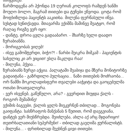
წარმოდგენა არ ჰქონდა 19 ღერიან კოლოფს რამდენ ხანში
მოუღო ბოლო, მაგრამ თითები და ტუჩები ეწვოდა. ცოტა რომ
მოფხიზლდა პაციენტს ააკითხა. მილენა ფერწასული იწვა.
სუსტად სუნთქავდა. მთავარმა ექიმმა მაშინვე შეატყო, რომ
რაღაც რიგზე ვერ იყო:
- დანტე, დროა ცვლა გადააბარო. - მხარზე ხელი დაადო
ზურაბიანმა.
- მორიგეობას ვიღებ!
- ისევ გამოშტერდი, ბიჭო?! - წარბი შეიკრა მიშკამ - პაციენტის
სახელიც კი არ ვიცით! ესღა მაკლდა რაა!
- მილენა, ჰქვია...
ზურაბიანს ზურგი აქცია. პალატაში შეაბიჯა და მზერა მონიტორზე
გადაიტანა - გაზრდილი პულსაცია... ნაზი თითების მოძრაობა...
ორ წამში შოკოლადისფერი თვალები ააჭყიტა და გაოცებულმა
ოთახი მოათვალიერა.
- ვერ ისვენებ, გაწუწულო, არა? - გვერდით მიუჯდა ქალს -
როგორ შემაშინე!
ექიმის ბაგეები, ქალის ყელს მიეკვრნენ თბილად... მოგონება
გაიფანტა. სასწრაფოს მანქანას 5 წუთით, რომ დაეგვიანა,
დანტეს ვერ მიუსწრებდა. შეიძლება, ახლა აქ არც მჯდარიყო!
თეთრხალათიანი სუპერმენი! - თბილად გაეღიმა ჟურნალისტს.
- მილენა... - ფრთხილად შეეხნენ ცივი თითები.