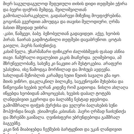
მიერ საგულდაგულოდ შეფუთული თიხის დიდი თეფშები ეჭირა
და ბევრი ფიქრის შემდეგ, შვილიშვილთან
გამოსალაპარაკებელი, გადასარევი მიზეზიც მოეფიქრებინა.
გოგონას გვერდით ამოუდგა და თავისი მელოდიური, ღრმა
ბასით მშვიდად უთხრა:
-კასი, წამყევი, ბაბუ. ბეზობელთან გადავიდეთ. აქვე, ხეობის
პირას. ნაირას გადმოტანილი თეფშები დავაბრუნოთ. ცოტას
გაივლი, ჰაერს ჩაისუნთქავ.
კასიმ ნელა, უზარმაზარი ფიზიკური ძალისხმევის ფასად ასწია
თავი. ჩამქრალი თვალებით კაკის მიაჩერდა. ეღიმებოდა, ამ
მზრუნველობაზე, სახეზე კი ნაკვთი არ შესტოკებია. არაფერი
უპასუხია, ისე წამოდგა მორჩილად და მოხუცს აედევნა.
სახლიდან მეზობლის კარამდე ხუთი წუთის სავალი გზა იყო.
მთის ვიწრო, დაკლაკნილ ბილიკზე, საუკუნოვანი მუხებისა და
წიწვოვანი ხეების უღრან კიდეზე რომ გადიოდა. ნისლი ახლაღა
იწყებდა ხეობიდან ამოცოცებას, ხეების დაბალ ტოტებს
ლანდებივით ეკვროდა და ბალახზე ნესტად ჯდებოდა.
გამომშრალი ფიჭვის ქერქისა და ველური ბალახების სუნი
მოჰქონდა ნიავს. ესიამოვნა კასიანას. ჰაერი ღრმად ჩაისუნთქა
და მხრებში გაიშალა. ღვინისფერი უბრუნდებოდა გამშრალ
ბაგეებზე.
კაკი წინ მიაბიჯებდა ჩექმების ბარტყუნით და უკან ლანდივით