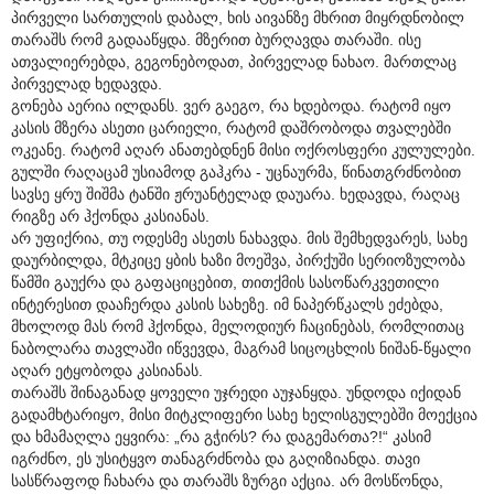
პირველი სართულის დაბალ, ხის აივანზე მხრით მიყრდნობილ
თარაშს რომ გადააწყდა. მზერით ბურღავდა თარაში. ისე
ათვალიერებდა, გეგონებოდათ, პირველად ნახაო. მართლაც
პირველად ხედავდა.
გონება აერია ილდანს. ვერ გაეგო, რა ხდებოდა. რატომ იყო
კასის მზერა ასეთი ცარიელი, რატომ დაშრობოდა თვალებში
ოკეანე. რატომ აღარ ანათებდნენ მისი ოქროსფერი კულულები.
გულში რაღაცამ უსიამოდ გაჰკრა - უცნაურმა, წინათგრძნობით
სავსე ყრუ შიშმა ტანში ჟრუანტელად დაუარა. ხედავდა, რაღაც
რიგზე არ ჰქონდა კასიანას.
არ უფიქრია, თუ ოდესმე ასეთს ნახავდა. მის შემხედვარეს, სახე
დაურბილდა, მტკიცე ყბის ხაზი მოეშვა, პირქუში სერიოზულობა
წამში გაუქრა და გაფაციცებით, თითქმის სასოწარკვეთილი
ინტერესით დააჩერდა კასის სახეზე. იმ ნაპერწკალს ეძებდა,
მხოლოდ მას რომ ჰქონდა, მელოდიურ ჩაცინებას, რომლითაც
ნაბოლარა თავლაში იწვევდა, მაგრამ სიცოცხლის ნიშან-წყალი
აღარ ეტყობოდა კასიანას.
თარაშს შინაგანად ყოველი უჯრედი აუჯანყდა. უნდოდა იქიდან
გადამხტარიყო, მისი მიტკლიფერი სახე ხელისგულებში მოექცია
და ხმამაღლა ეყვირა: „რა გჭირს? რა დაგემართა?!“ კასიმ
იგრძნო, ეს უსიტყვო თანაგრძნობა და გაღიზიანდა. თავი
სასწრაფოდ ჩახარა და თარაშს ზურგი აქცია. არ მოსწონდა,