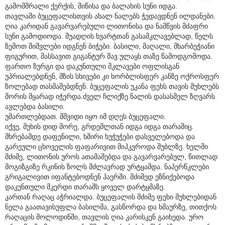
გამომშრალი ქერქის, მიწისა და ბალახის სუნი იდგა.
თავლაში ბუცეფალისთვის ახალ ნალებს ჭედავდნენ ილდანები.
ღია კარიდან გავარვარებული ლითონისა და ნამწვის მძაფრი
სუნი გამოდიოდა. შუადღის ხვარტთან გასამკლავებლად, წელს
ზემოთ შიშვლები იდგნენ ბიჭები. ბასილი, მაღალი, მხარბეჭიანი
ფიგურით, მასსავით გიგანტურ შავ ულაყს თაზე წამოდგომოდა.
ფართო ზურგი და დაკუნთული მკლავები ოფლისგან
უპრიალებდნენ, მზის სხივები კი ხორბლისფერ კანზე ოქროსფერ
ზოლებად თასმაშებდნენ. ბუცეფალის უკანა ფეხს თავის მუხლებს
შორის მყარად იჭერდა.ძველ ჩლიქზე ნალის დასასმელ ზღვარს
ავლებდა ბასილი.
უმართლებდათ. მშვიდი იყო იმ დღეს ბუცეფალი.
იქვე, მუხის დიდ მორე, გრდემლთან იდგა იდგა თარაშიც.
მხრებამდე დაფენილი, ხშირი ხუჭუჭები დასველებოდა და
გარეული ცხოველის ფაფარივით მიჰკვროდა შუბლზე. ხელში
მძიმე, ლითონის უროს ათამაშებდა და გავარვარებულ, წითლად
მოგიზგიზე რკინის ზოლს მძლავრად ურტყამდა. ნაპერწკლები
გრიგალივით იფანტებოდნენ ჰაერში. მძიმედ ეზნიქებოდა
დაკუნთული მკერდი თარაშს ყოველ დარტყმაზე.
კართან რაღაც აჭრიალდა. ბუცეფალის მძიმე ფეხი მუხლებიდან
ნელა გაათავისუფლა ბასილმა, გასწორდა და ხმაურზე, თითქოს
რაღაცის მოლოდინში, თავლის ღია კარისკენ გაიხედა. ურო