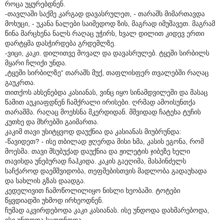
როცა უყურებდნენ.
-თავლაში საქმე კარგად დავასრულეთ, - თარაშს მიმართავდა
მოხუცი, - უკანა ნალები საიმედოდ ზის, მაგრად იმუშავეთ. მაგრამ
წინა მარცხენა ნალს რაღაც უჭირს, ხვალ დილით კიდევ ერთი
დარტყმა დასჭირდება გრდემლზე.
-ვიცი, კაკი. დილითვე მოვალ და დავასრულებ. ტყეში სირბილს
მყარი ჩლიქი უნდა.
„ტყეში სირბილზე“ თარაშს მუქ, თაფლისფერ თვალებში რაღაც
გაუკრთა.
თითქოს ახსენებდა კასიანას, ვინც იყო სინამდვილეში და მასაც
წამით აუკიაფდნენ ჩამქრალი ირისები. ღრმად ამოისუნთქა
თარაშმა. რაღაც მოეხსნა მკერდიდან. მშვიდად ჩატეხა ტუჩის
კუთხე და მხრებში გაიმართა.
კაკიმ თავი უსიტყვოდ დაუქნია და კასიანას მიუბრუნდა:
-წავიდეთ? - ისე თბილად ჟღერდა მისი ხმა, კასის ეგონა, რომ
მოესმა. თავი მსუბუქად დაუქნია და ჟილეტის ჯიბეზე ხელი
თავისდა უნებურად ჩაჰკიდა. კაკის გაეღიმა, მასპინძელს
საჩქაროდ დაემშვიდობა, თეფშებისთვის მადლობა გადაუხადა
და სახლის გზას დაადგა.
კედელივით ჩამოწოლილიყო ნისლი ხეობაში. ტოტები
წყვდიადში უხმოდ ირხეოდნენ.
ჩუმად აკვირდებოდა კაკი კასიანას. ისე უნდოდა დახმარებოდა,
ისე უნდოდა სცოდნოდა ...