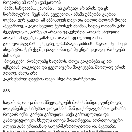
როგორც იმ ღამეს ჭიშკართან.
-მამა, ხანდახან... კასიანა ... ის კარგად არ არის. და ეს
ნორმალურია. ჩვენ ამას ვეგუებით. - ხმაში უმწეობა გაერია
ლენას. ვერ გაეგო, ამ ამბისთვის თავი და ბოლო როგორ მოება.
-შევამჩნიე, - კაკიმ ხელით ჭერისკენ ანიშნა, სადაც ოთახში კასი
შეკეტილიკო, კარზე კი არავინ უკაკუნებდა, არავინ აწუხებდა,
არავინ აძალებდა ჭამას და არავინ ცდილობდა მის
გამოცოცხლებას. - ვხედავ, ლაპარაკი გიმძიმს. მაგრამ მე .. ჩვენ
ახლა ერთ ჭერ ქვეშ ვცხოვრობთ და მე უნდა ვიცოდე, რა ხდება
მის თავს.
-მოგიყვები, რომელიმე საღამოს, როცა გოგონები აქ არ
იქნებიან, დავჯდები და ყველაფერს მოგიყვები, მხოლოდ ერთს
გთხოვ, ახლა არა.
კაკიმ უხმოდ დაუქნია თავი. სხვა რა დარჩენოდა.
888
საღამოს, როცა მთის მწვერვალებს მაისის ბინდი ეფინებოდა,
ილდანებს კი სამუშაო კარგა ხნის წინ დაესრულებინათ, კასიანა,
როგორ იქნა, გარეთ გამოვიდა. სიქა გამოსცლოდა და
გამოფიტულიყო. სხეულს ძლივს მოათრევდა. ხორბლისფერი,
გლუვი კანი ერთიანად გაფერმკრთალებოდა და მკვდარი,
ნაცრისფერი ელფერი დაჰკრავდა. ლოყები საგრძნობლად