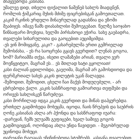
მიჰყვებოდა კასიანა.
უმალვე დიდ, თხელი ფიქალით ნაშენებ სახლს მიადგნენ,
რომლის ჭიშკარიც მუხის მძიმე ფიცრებისგან გამოეთალათ.
კაკიმ რკინის ურდული შინაურულად გადასწია და ეზოში
შეაბიჯეს. იმავე წამს დიასახლისი შემოეგებათ. წელზე საოჯახო
წინსაფარი მოეხვია, ხელში პირსახოცი ეჭირა. სახე გაებადრა,
თვალები სიხარულითა და გაოცებით აუციმციმდა.
-ეს ვინ მომიყვანე, კაკი? - გახარებულმა ერთი გემრიელად
შემოსძახა, - ეს რა საოცრება გყავს გვერდით? ლენას გოგოა,
ხომ? მარიამმა თქვა, ისეთი ლამაზები არიან, თვალი ვერ
მოვწყვიტეო, მაგრამ ეს... ეს მთლად ხატი გყოლიათ!
კასი ძალიან ცდილობდა, გაეღიმა, მაგრამ არ გამოსდიოდა და
ფერმკრთალ სახეს კაკის ჟილეტის უკან მალავდა.
-შემოდით, შემოდით, ცხელი ჩაი მაქვს მოდუღებული, - არ
ცხრებოდა ქალი. კაკის სასწრაფოდ გამოართვა თეფშები და
ორივეს სახლისკენ წარუძღვა.
კასი მორჩილად იდგა კაკის გვერდით და მიწას დაჰყურებდა.
ერთხელ გადმოხედა მოხუცმა, იცოდა, ჩაის წრუპვის და საუბრის
ღონე კასიანას ახლა არ ჰქონდა და სასწრაფოდ იუარა:
-დარეჯან, ჩემს ულვაშს გეფიცები, ხვალ სამივე გოგოს
გადმოგიყვან, ოღონდაც ახლა უნდა წავიდეთ. - მეგობრულად
უცინოდა მოხუცი.
დარეჯანი რაღაცას ეჩიჩინებოდა სტუმრებს, კასიანა თვალებით