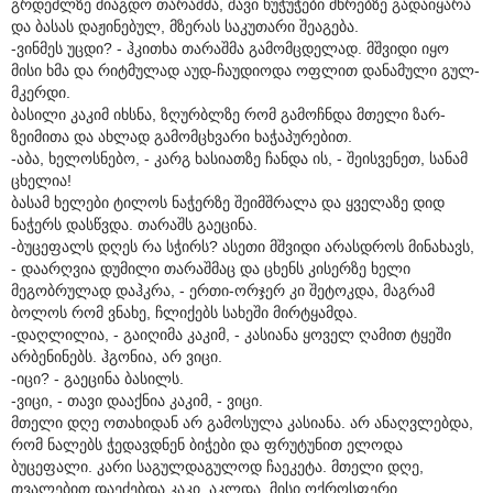
გრდემლზე მიაგდო თარაშმა, შავი ხუჭუჭები მხრებზე გადაიყარა
და ბასას დაჟინებულ, მზერას საკუთარი შეაგება.
-ვინმეს უცდი? - ჰკითხა თარაშმა გამომცდელად. მშვიდი იყო
მისი ხმა და რიტმულად აუდ-ჩაუდიოდა ოფლით დანამული გულ-
მკერდი.
ბასილი კაკიმ იხსნა, ზღურბლზე რომ გამოჩნდა მთელი ზარ-
ზეიმითა და ახლად გამომცხვარი ხაჭაპურებით.
-აბა, ხელოსნებო, - კარგ ხასიათზე ჩანდა ის, - შეისვენეთ, სანამ
ცხელია!
ბასამ ხელები ტილოს ნაჭერზე შეიმშრალა და ყველაზე დიდ
ნაჭერს დასწვდა. თარაშს გაეცინა.
-ბუცეფალს დღეს რა სჭირს? ასეთი მშვიდი არასდროს მინახავს,
- დაარღვია დუმილი თარაშმაც და ცხენს კისერზე ხელი
მეგობრულად დაჰკრა, - ერთი-ორჯერ კი შეტოკდა, მაგრამ
ბოლოს რომ ვნახე, ჩლიქებს სახეში მირტყამდა.
-დაღლილია, - გაიღიმა კაკიმ, - კასიანა ყოველ ღამით ტყეში
არბენინებს. ჰგონია, არ ვიცი.
-იცი? - გაეცინა ბასილს.
-ვიცი, - თავი დააქნია კაკიმ, - ვიცი.
მთელი დღე ოთახიდან არ გამოსულა კასიანა. არ ანაღვლებდა,
რომ ნალებს ჭედავდნენ ბიჭები და ფრუტუნით ელოდა
ბუცეფალი. კარი საგულდაგულოდ ჩაეკეტა. მთელი დღე,
თვალებით დაეძებდა კაკი. აკლდა, მისი ოქროსფერი