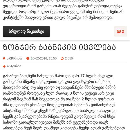
გავხდი სკოლა შემეცვალა. ეს არ მახარევდა რადგან
ვფიქრობდი რომ გარემოსთან შეგუება გამიჭირდებოდა,თუმცა
შევცდი. როგორც ახლო მეგობარი ყველამ ისე მიმიღო. ჩემთან
კონტაქტში მხილოდ ერთი გოგო ნატაშკა არ შემოდიოდა.
სრულად წაკითხვა
2
ზოგჯერ ბაბნიკიც იცვლება
uKKKnow
18-02-2016, 15:50
2 659
ისტორია
გამარჯობათ,ჩემი სახელია მარი და ვარ 17 წლის მაღალი
გამხდარი მწვანე თვალებით და ღია ყავისფერი თმებით,
მდიდარი არც თუ ისე დიდი ოჯახიდან.ჩემი მშობლები მაშინ
დაშორდნენ როდესაც სულ რაღაც 8 წლის ვიყავი ,არ ვიცი
რატომ მაგრამ მან მიგვატოვა მე და ჩემი 2 წლით უფროსი
ძმა.დედაჩემი ცნობილ მოდელებთან მუშაობს დიზაინერად
ამიტომაც ხშირად უწევს საზღვარგარეთ სიარული სახლი კი
ჩვენს განკარგულებაში რჩება.დედამ გადაწყვიტა რომ სხვა
სახლში გადავსულიყავით მიზეზს არ გვეუბნებოდა თავს
არიდებდა ჩვენ მიერ დასმულ კითხვებს ჩვენც აღარ ვაწუხებდით