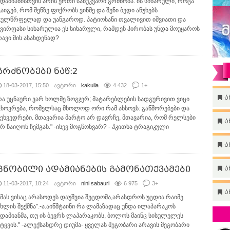
ადამიანისთვის არის ერთი სანუკვარი გრძნობა: ის სიხარული, როცა
გაიგებ, რომ შენზე ფიქრობს ვინმე და შენი ბედი აწუხებს
გულწრფელად და უანგაროდ. პატიოსანი თვალივით იშვიათი და
ძვირფასი სიხარულია ეს სიხარული, რამდენ პირობას უნდა მოუყაროს
თავი მის ასახდენად?
გრძნობები ნაწ:2
18-03-2017, 15:50
ავტორი
kakulia
4 432
1
+
ა
რა უცნაური ვარ ხოლმე ზოგჯერ; მატარებლების სადგურივით ვიცი
ცხოვრება, რომელსაც მხოლოდ ორი რამ ახსოვს: განშორებები და
შეხვედრები. მთავარია მარტო არ დავრჩე, მთავარია, რომ რელსები
ა
არ წაიღონ ჩემგან." -ისევ მოგწონვარ? - ჰკითხა ტრაგიკული
ა
ცნობილი ადამიანების გამონათქვამები
ა
11-03-2017, 18:24
ავტორი
nini sabauri
6 975
3
+
ა
იმას ვისაც არასოდეს დაუშვია შეცდომა,არასდროს უცდია რაიმე
ახლის შექმნა".-ა.აინშტაინი რა ლამაზადაც უნდა ილაპარაკოს
ადამიანმა, თუ ის ბევრს ლაპარაკობს, ბოლოს მაინც სისულელეს
იტყვის." -ალექსანდრე დიუმა- ყველას მეგობარი არავის მეგობარი