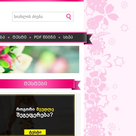
ბა
ტესტი
PDF წიგნი
სხვა
ტესტები