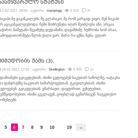
სასიყვარულო სტატუსი
1-02-2017, 19:55
ავტორი
mariamgg
5 319
4
+
ნიკაპი ნუ გიკანკალებს, შე გლახაკო, მე რომ კარგად ვიყო, შენ ნიკაპი
არ აგიკანკალდებოდა. ჩემი მობრუნება აღარ შეიძლება აწი, არცაა
საჭირო, ნამეტანი შევაწუხე დედამიწა, დავამძიმე. ხუმრობა ხომ არაა,
სამოცდათორმეტი წლის ქალი ვარ, მარა რა ვქნა, ნენა, ვეღარ
უიმედობის ჟამს (3).
18-01-2017, 17:52
ავტორი
Skellington
5 425
2
+
ადამიანები გვიკვდებიან, ისინი გვტოვებენ საკუთარ საწოლზე, იატაკსა
და ფანჯრებზე საკუთარ სიმარტოვესთან. ტკივილებთან. ისინი
გვტოვებენ. გვიკვდებიან. ვმარხავთ, დავტირით, ვეხუტებით,
ვემშვიდობებით, ისინი გვკლავენ, ცოცხლად გვმარხავენ. საუკეთესო
მომენტებს
5
6
7
8
9
10
19
→