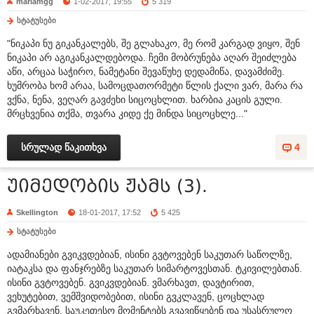
mariamgg
1-02-2017, 19:55
5 319
სტატუსები
"ნიკაპი ნუ გიკანკალებს, შე გლახაკო, მე რომ კარგად ვიყო, შენ
ნიკაპი არ აგიკანკალდებოდა. ჩემი მობრუნება აღარ შეიძლება
აწი, არცაა საჭირო, ნამეტანი შევაწუხე დედამიწა, დავამძიმე.
ხუმრობა ხომ არაა, სამოცდათორმეტი წლის ქალი ვარ, მარა რა
ვქნა, ნენა, ვეღარ გავძეხი სიცოცხლით. ხარბია კაცის გული.
მრცხვენია თქმა, თვარა კიდე ქე მინდა სიცოცხლე..."
სრულად წაკითხვა
4
უიმედობის ჟამს (3).
Skellington
18-01-2017, 17:52
5 425
სტატუსები
ადამიანები გვიკვდებიან, ისინი გვტოვებენ საკუთარ საწოლზე,
იატაკსა და ფანჯრებზე საკუთარ სიმარტოვესთან. ტკივილებთან.
ისინი გვტოვებენ. გვიკვდებიან. ვმარხავთ, დავტირით,
ვეხუტებით, ვემშვიდობებით, ისინი გვკლავენ, ცოცხლად
გვმარხავენ. საუკეთესო მომენტებს გვავიწყებენ და უსასრულო