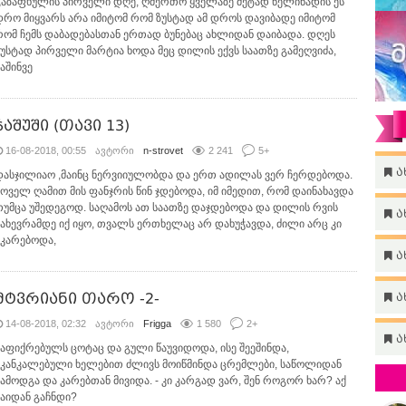
გაზაფხულის პირველი დღე, ღმერთო ყველაზე მეტად წელიწადის ეს
დრო მიყვარს არა იმიტომ რომ ზუსტად ამ დროს დავიბადე იმიტომ
რომ ჩემს დაბადებასთან ერთად ბუნებაც ახლიდან დაიბადა. დღეს
ზუსტად პირველი მარტია ხოდა მეც დილის ექვს საათზე გამეღვიძა,
აშინვე
ჯაშუში (თავი 13)
16-08-2018, 00:55
ავტორი
n-strovet
2 241
5
+
ა
დასჯილიაო ,მაინც ნერვიიულობდა და ერთ ადილას ვერ ჩერდებოდა.
ყოველ ღამით მის ფანჯრის წინ ჯდებოდა, იმ იმედით, რომ დაინახავდა
თუმცა უშედეგოდ. საღამოს ათ საათზე დაჯდებოდა და დილის რვის
ა
ნახევრამდე იქ იყო, თვალს ერთხელაც არ დახუჭავდა, ძილი არც კი
ეკარებოდა,
ა
მტვრიანი თარო -2-
ა
14-08-2018, 02:32
ავტორი
Frigga
1 580
2
+
ა
ჩაფიქრებულს ცოტაც და გული წაუვიდოდა, ისე შეეშინდა,
აკანკალებული ხელებით ძლივს მოიწმინდა ცრემლები, საწოლიდან
წამოდგა და კარებთან მივიდა. - კი კარგად ვარ, შენ როგორ ხარ? აქ
საიდან გაჩნდი?