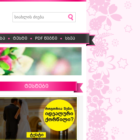
ბა
ტესტი
PDF წიგნი
სხვა
ტესტები