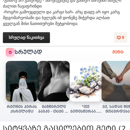
-გთხოვ არ გაჩერდე - ამოვიკვნესე და განიერ მხრებში მთელი
ძალით ჩავაფრინდი
-როგრი გამოუცდელი და კარგი ხარ- არც დადუ არ იყო კარგ
მდგომარეობაში და ხელებს იმ დონეზე მიჭერდა ალბათ
ყველგან მისი ნათითურები მეტყობოდა
სრულად წაკითხვა
9
ᲡᲠᲣᲚᲐᲓ
მეტი
რიონის პირას
განწირული
"თუ
იქ, სადაც ში
//სრულად//
პაიკი - თავი 16
ბედისწერაა..."
მთავრდება
(დასასრული)
(დასასრული)
(სრულად)
სიტყვაზე გაცილებით მეტი (2