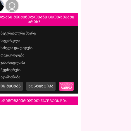
ელაზე მნიშვნელოვანი ცხოვრებაში
არის?
მატერიალური მხარე
სიყვარული
სახელი და დიდება
თავისუფლება
ჯანმრთელობა
ბედნიერება
ადამიანობა
ყველა
მის მიცემა
სტატისტიკა
გამოკ
.:შემოგვიერთდით FACEBOOK-ზე:.