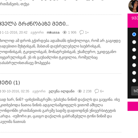
ერთმანეთს,-თქვა
ყვ
ყველა გრძნობაზე მეტი..
1-11-2016, 20:42
ავტორი
mikussa
1 906
1
+
მხოლოდ ამ დროს გჭირდება ადამიანს ფსიქოლოგი, რომ არ გაგიჟდე
დადებითი მუხტისგან, მასთან დაუსრულებელი საუბრისგან,
ლოდინისგან, ტკივილისგან, მონატრებისგან, უსაზღვრო, უკიდეგანო
სიყვარულისგან. ეს ის გაუსაძლისი ტკივილია, რომელსაც
დასასრულისთანავე მოჰყვება
მეტი (1)
ხ
30-10-2016, 02:35
ავტორი
ელენა ილდანი
2 238
6
+
სად ხარ, ნინ? -ციხესიმაგრეში,-უპასუხა ნინიმ დაქალს და გაეცინა. ისე
ეკითხებოდა ნათია ნინის ადგილსამყოფელს ვითომ ამხელა
ლონდონში ერთმანეთის გარეშე სადმე დადიოდნენ უნივერსიტეტის
გარდა. -იუმორი.ჯი,-გაიგო დაქალის გაბრაზებული ტონი ნინიმ და
გაეღიმა ნათიას