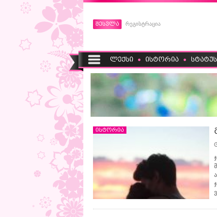
შესვლა
რეგისტრაცია
ლექსი
ისტორია
სტატუს
ისტორია