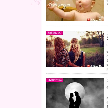
ჩანახატი
უ
ისტორია