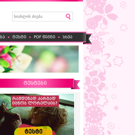
ბა
ტესტი
PDF წიგნი
სხვა
ტესტები