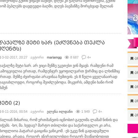
თითქოსდა გუშინ ვიყავი ბავშვი, დღეს კი ჭაღარა შემომრევია, გუშინ
რომ პეპლებს დავდევდი ბაღში, დღეს პაემანზე მორცხვად მელიან
დაქალზე მეტი ხარ (ეძღვნება თეკლა
ჟღენტს)
3-02-2017, 20:27
ავტორი
mariamgg
8 687
4
+
ა
დაქალზე მეტი ხარ. არ ვიცი შენზე უკეთესი ვინ მყავს. რამდენი რამ
გამოგვივლია ერთად, რამდენჯერ ვყოფილვართ ჭირშიც და ლხინშიც
ა
ერთად. შენზე ძვირფასი არავინაა ჩემთვის. ეს 8 წელი ყველანაირად
დაგიახლოვდი, როგორც შეიძლებოდა. მიკვირს, ამდენი ხანი რომ
ა
სმენ
ა
მეტი (2)
8-11-2016, 00:54
ავტორი
ელენა ილდანი
1 949
4
+
ა
-ძალიან მიხარია, რომ ერთმანეთს იცნობთ!-გაუღიმა ლაშამ ნინის და
ბიჭებს. -ხო, მა. ხედავ? მარტო თბილისი და საქართველო კი არა,
მსოფლიოა პატარა!-გაიცინა ვანიკომ. -ეს უკვე წინ გადადგმული
ნაბიჯია. არადა, როგორ ვნერვიულობდი როგორ შეეწყობოდით