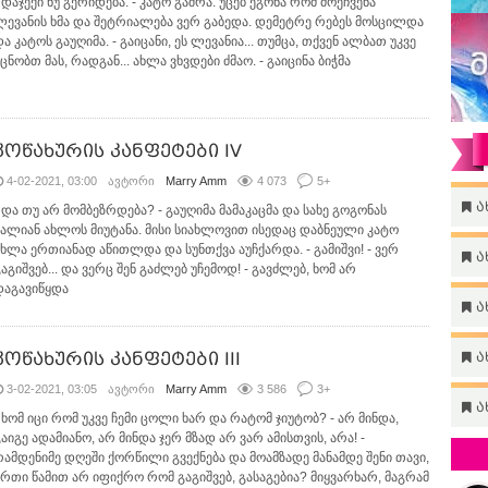
 დაჯექი ნუ გერიდება. - კატო გაშრა. უცებ ეგონა რომ მოეჩვენა
ლევანის ხმა და შეტრიალება ვერ გაბედა. დემეტრე რებეს მოსცილდა
ა კატოს გაუღიმა. - გაიცანი, ეს ლევანია... თუმცა, თქვენ ალბათ უკვე
ცნობთ მას, რადგან... ახლა ვხვდები ძმაო. - გაიცინა ბიჭმა
კოწახურის კანფეტები IV
4-02-2021, 03:00
ავტორი
Marry Amm
4 073
5
+
ა
- და თუ არ მომბეზრდება? - გაუღიმა მამაკაცმა და სახე გოგონას
ძალიან ახლოს მიუტანა. მისი სიახლოვით ისედაც დაბნეული კატო
ახლა ერთიანად აწითლდა და სუნთქვა აუჩქარდა. - გამიშვი! - ვერ
ა
აგიშვებ... და ვერც შენ გაძლებ უჩემოდ! - გავძლებ, ხომ არ
დაგავიწყდა
ა
კოწახურის კანფეტები III
ა
3-02-2021, 03:05
ავტორი
Marry Amm
3 586
3
+
ა
- ხომ იცი რომ უკვე ჩემი ცოლი ხარ და რატომ ჯიუტობ? - არ მინდა,
აიგე ადამიანო, არ მინდა ჯერ მზად არ ვარ ამისთვის, არა! -
რამდენიმე დღეში ქორწილი გვექნება და მოამზადე მანამდე შენი თავი,
ერთი წამით არ იფიქრო რომ გაგიშვებ, გასაგებია? მიყვარხარ, მაგრამ