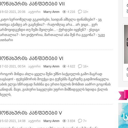
კოწახურის კანფეტები VII
8-02-2021, 20:06
ავტორი
Marry Amm
4 216
13
+
- კატო სერიოზულად გეკითხები, საიდან ამხელა ფინანსები? - ეგ
ითხვა აქამდე არ გაგჩენია? - რატომღაც არა... არ ვიცი... ვერ
არმოვიდგენდი თუ ჩემი შვილები... - ქურდები იყვნენ? - ესეიგი
მართალია? - ხო ვიქტორია, მართალია! აბა შენ რა გეგონა? - უკვე
გითხარი
კოწახურის კანფეტები VI
7-02-2021, 00:54
ავტორი
Marry Amm
4 622
16
+
- როგორ მინდა ახლა ყველა შენი უშნო საქციელის გამო მაგრად
დაგსაჯო! - ფეხებშორის მოექცა და ტუჩებმა მკერდზე გადმოინაცვლა.
კაბის ელვა სწრაფად ჩახსნა და ერთი ხელის მოსმით ააძრო გოგონას
ტანიდან. შავი, გიპიური საცვლები უფრო მიმზიდველს ხდიდა ქალის
სხეულს,
კოწახურის კანფეტები V
5-02-2021, 14:08
ავტორი
Marry Amm
3 834
7
+