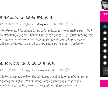
ყვ
კოწახურის კანფეტები II
2-02-2021, 02:07
ავტორი
Marry Amm
3 991
7
+
სერიოზულად? რამდენი წლის ხარ კი მაგრამ! - ოცდაცამეტის... - რა? -
ბა მოეღრიცა კატოს. - ხო რა იყო, ეხლა გაიგე? - კი, ეხლა გავიგე! შენ
რა, პედოფილი ხარ? - აბა ახლავე ენა დაიმოკლე, პედოფილებს
ავშვები მოსწონთ, მე კი აქ მასეთს ვერავის ვხედავ! - ღმერთო!
სიმარტოვეშო აღმოჩნდე
28-12-2020, 13:02
ავტორი
chkaduaa
1 723
0
+
ხ
სიმარტოვეში აღმოჩნდე შენ უჩემობას აირჩევ მაგრამ ერთს გეტვი
პატარავ რომ უჩემობას არირჩევ. შავი გერის გაქვს თვალები
გამოხედვა კი ავისა და როცა ჩაგეხუტები იქვე დადნები წა