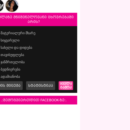
ელაზე მნიშვნელოვანი ცხოვრებაში
არის?
მატერიალური მხარე
სიყვარული
სახელი და დიდება
თავისუფლება
ჯანმრთელობა
ბედნიერება
ადამიანობა
ყველა
მის მიცემა
სტატისტიკა
გამოკ
.:შემოგვიერთდით FACEBOOK-ზე:.