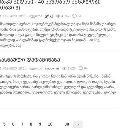
ერკე მიდასი - 40 საშობაო ანგელოზი
(თავი 3)
9-12-2020, 20:19
ავტორი
ერკე
4 767
5
+
კმაყოფილი იერით გოგოებისკენ მიტრიალდა და შუბი მიწაში დაარჭო.
გრძნობდა გამარჯვებას, თუმცა გრძნობდა ტკივილს დანაკარგის გამო.
მხოლოდ ახლა გაიგო ჩიტების ჭიკჭიკი და დაინახა უშველებელი ცა,
რომელიც ასე ლამაზად გადმოსცქეროდათ ზევიდან. - აი ასე,
გოგოებო. ასე
სასწაული დედამიწაზე
8-12-2020, 20:15
ავტორი
cncowner
1 625
0
+
.მე ისევ ის მაწუხებს, რაც ერთი წლის წინ, ორი წლის წინ..რაც მაშინ
დაიწყო, როცა ყველაზე ნაკლებად ველოდი,იმ დღიდან თავში, სულში
ყველაფერი აირია, ძარღვებში სისხლს გულიდან და გულამდე კიარა,
შენამდე მოვყავარ.. ყველაფერს, ყველა ქმედებას, ყველა გზას, ყოველ
5
6
7
8
9
10
30
→