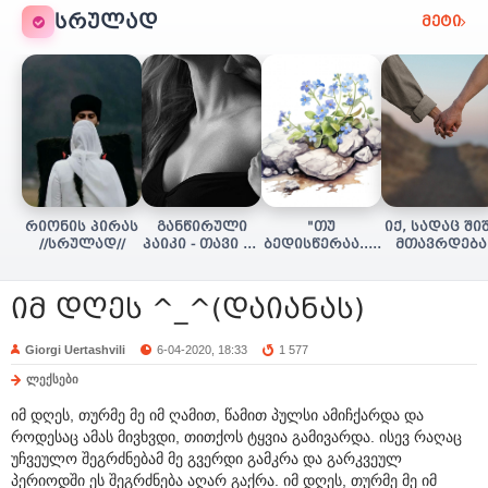
ᲡᲠᲣᲚᲐᲓ
მეტი
რიონის პირას
განწირული
"თუ
იქ, სადაც ში
//სრულად//
პაიკი - თავი 16
ბედისწერაა..."
მთავრდება
(დასასრული)
(დასასრული)
(სრულად)
იმ დღეს ^_^(დაიანას)
Giorgi Uertashvili
6-04-2020, 18:33
1 577
ლექსები
იმ დღეს, თურმე მე იმ ღამით, წამით პულსი ამიჩქარდა და
როდესაც ამას მივხვდი, თითქოს ტყვია გამივარდა. ისევ რაღაც
უჩვეულო შეგრძნებამ მე გვერდი გამკრა და გარკვეულ
პერიოდში ეს შეგრძნება აღარ გაქრა. იმ დღეს, თურმე მე იმ