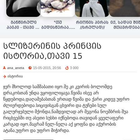
განწირული
"თუ
რიონის პირას
იქ, სადაც ში
პაიკი - თავი 16
ბედისწერაა..."
//სრულად//
მთავრდება
(დასასრული)
(დასასრული)
(სრულად)
სლიზერინის პრინცის
ისტორია,თავი 15
ana_aneta
15-05-2015, 20:56
3 000
ისტორია
ჯერ მხოლოდ სამშაბათი იყო.მე კი კვირის ბოლომდე
დრაკოსთან უნდა ვყოფილიყავა.წვიმა ისევ არ
წყდებოდა,დაღამებასთან ერთად წვიმა და ქარი კიდევ უფრო
ძლიერდებოდა.სიცივისგან ცხვირი და ტუჩები სულ
გალურჯებული მქონდა,ნამდვილად არ მეგონა ნოემბრის შუა
რიცხვებში თუ ასეთი სუსხი იქნებოდა.თავიდან ყველაფერი
კარგად იყო,მაგრამ ნელ-ნელა აქ ყოფნა და აქურობის
ატანა,უფრო და უფრო მიჭირდა.