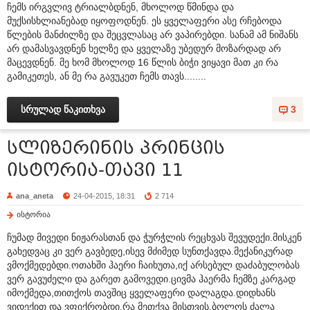
ჩემს ირგვლივ ტრიალბდნენ, მხოლოდ წმინდა და
მუქსისხლიანებად იყოფოდნენ. ეს ყველაფერი ასე რჩებოდა
წლების მანძილზე და შეცვლასაც არ ვაპირებდი. სანამ ამ ნიშანს
არ დამასვავდნენ ხელზე და ყველაზე უბედურ მოზარდად არ
მაცევდნენ. მე ხომ მხოლოდ 16 წლის ბიჭი ვიყავი მათ კი რა
გამიკეთეს, ან მე რა გავუკეთ ჩემს თავს........
სრულად წაკითხვა
3
სლიზერინის პრინცის
ისტორია-თავი 11
ana_aneta
24-04-2015, 18:31
2 714
ისტორია
ჩუმად მივედი ნიჟარასთან და ჭურჭლის რეცხვას შევუდექი.მისკენ
გახედვაც კი ვერ გავბედე,ისევ მძიმედ სუნთქავდა.მექანიკურად
ვმოქმედებდი.ოთახში ჰაერი ჩაიხუთა,იქ არსებულ დაძაბულობას
ვერ გავუძელი და გარეთ გამოვედი.ცივმა ჰაერმა ჩემზე კარგად
იმოქმედა,თითქოს თავშიც ყველაფერი დალაგდა.დიდხანს
ვიდექით და ვფიქრობდი,რა მეთქვა მისთვის.ბოლოს ძალა